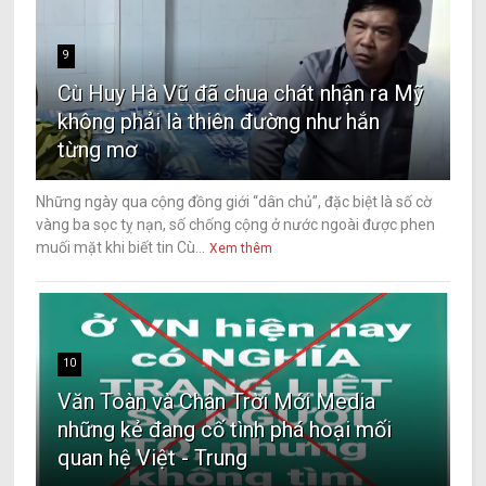
9
Cù Huy Hà Vũ đã chua chát nhận ra Mỹ
không phải là thiên đường như hắn
từng mơ
Những ngày qua cộng đồng giới “dân chủ”, đặc biệt là số cờ
vàng ba sọc tỵ nạn, số chống cộng ở nước ngoài được phen
muối mặt khi biết tin Cù...
Xem thêm
10
Văn Toàn và Chân Trời Mới Media
những kẻ đang cố tình phá hoại mối
quan hệ Việt - Trung