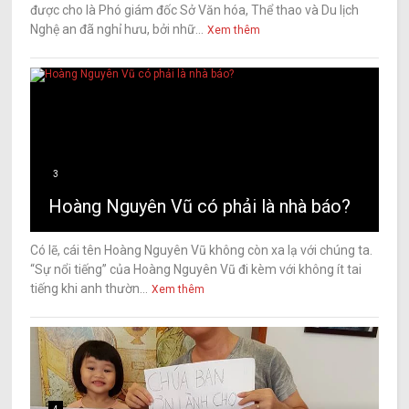
được cho là Phó giám đốc Sở Văn hóa, Thể thao và Du lịch
Nghệ an đã nghỉ hưu, bởi nhữ...
Xem thêm
3
Hoàng Nguyên Vũ có phải là nhà báo?
Có lẽ, cái tên Hoàng Nguyên Vũ không còn xa lạ với chúng ta.
“Sự nổi tiếng” của Hoàng Nguyên Vũ đi kèm với không ít tai
tiếng khi anh thườn...
Xem thêm