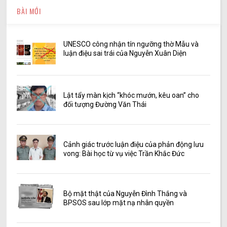
BÀI MỚI
UNESCO công nhận tín ngưỡng thờ Mẫu và
luận điệu sai trái của Nguyễn Xuân Diện
Lật tẩy màn kịch “khóc mướn, kêu oan” cho
đối tượng Đường Văn Thái
Cảnh giác trước luận điệu của phản động lưu
vong: Bài học từ vụ việc Trần Khắc Đức
Bộ mặt thật của Nguyễn Đình Thắng và
BPSOS sau lớp mặt nạ nhân quyền