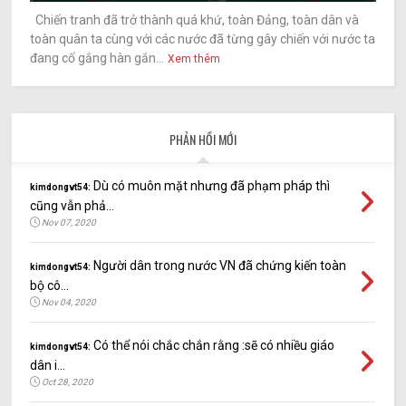
Chiến tranh đã trở thành quá khứ, toàn Đảng, toàn dân và
toàn quân ta cùng với các nước đã từng gây chiến với nước ta
đang cố gắng hàn gắn...
Xem thêm
PHẢN HỒI MỚI
Dù có muôn mặt nhưng đã phạm pháp thì
kimdongvt54:
cũng vẫn phả...
Nov 07, 2020
Người dân trong nước VN đã chứng kiến toàn
kimdongvt54:
bộ cô...
Nov 04, 2020
Có thể nói chắc chắn rằng :sẽ có nhiều giáo
kimdongvt54:
dân i...
Oct 28, 2020