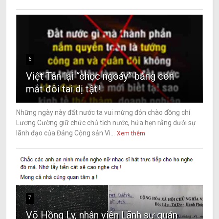
6
Việt Tân lại “chọc ngoáy” bằng con
mắt đôi tai dị tật!
Những ngày này đất nước ta vui mừng đón chào đồng chí
Lương Cường giữ chức chủ tịch nước, hứa hẹn rằng dưới sự
lãnh đạo của Đảng Cộng sản Vi...
Xem thêm
7
Võ Hồng Ly, nhân viên Lãnh sự quán