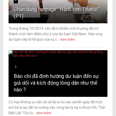
4
Chân dung fanpage “Hành tinh Titanic”
(P1)
Trong tháng 10/2019, vấn đề ô nhiễm môi trường đã trở
thành một tâm điểm chú ý của dư luận Việt Nam. Hiệu ứng
dư luận này là hệ quả của vụ c...
Xem thêm
5
Báo chí đã định hướng dư luận đến sự
giả dối và kích động lòng dân như thế
nào ?
Có hay không vụ việc tài xế lái xe bị oan sai khi giúp đỡ một
em bé bị lạc để rồi vướng vào vòng lao lý tại tx Buôn Hồ, Tỉnh
Đăk Lăk ? Dư lu...
Xem thêm