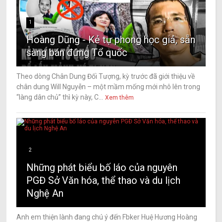
1
Hoàng Dũng - Kẻ tự phong học giả, sẵn
sàng bán đứng Tổ quốc
Theo dòng Chân Dung Đối Tượng, kỳ trước đã giới thiệu về
chân dung Will Nguyễn – một mầm mống mới nhô lên trong
“làng dân chủ” thì kỳ này, C...
Xem thêm
2
Những phát biểu bố láo của nguyên
PGĐ Sở Văn hóa, thể thao và du lịch
Nghệ An
Anh em thiện lành đang chú ý đến Fbker Huệ Hương Hoàng