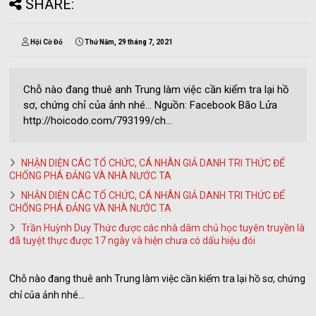
SHARE:
Hội Cờ Đỏ
Thứ Năm, 29 tháng 7, 2021
Chỗ nào đang thuê anh Trung làm việc cần kiểm tra lại hồ
sơ, chứng chỉ của ảnh nhé… Nguồn: Facebook Bão Lửa
http://hoicodo.com/793199/ch...
NHẬN DIỆN CÁC TỔ CHỨC, CÁ NHÂN GIẢ DANH TRI THỨC ĐỂ
CHỐNG PHÁ ĐẢNG VÀ NHÀ NƯỚC TA
NHẬN DIỆN CÁC TỔ CHỨC, CÁ NHÂN GIẢ DANH TRI THỨC ĐỂ
CHỐNG PHÁ ĐẢNG VÀ NHÀ NƯỚC TA
Trần Huỳnh Duy Thức được các nhà dâm chủ học tuyên truyền là
đã tuyệt thực được 17 ngày và hiện chưa có dấu hiệu đói
Chỗ nào đang thuê anh Trung làm việc cần kiểm tra lại hồ sơ, chứng
chỉ của ảnh nhé…