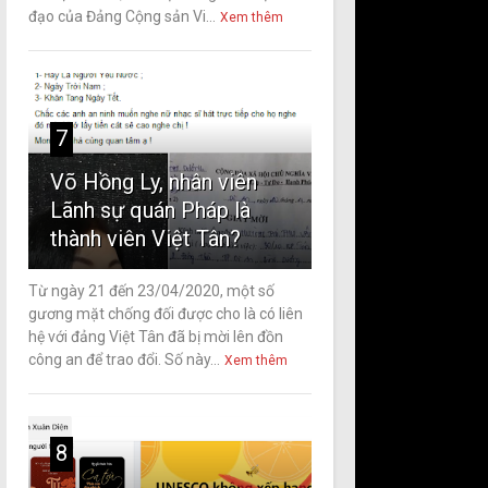
đạo của Đảng Cộng sản Vi...
Xem thêm
7
Võ Hồng Ly, nhân viên
Lãnh sự quán Pháp là
thành viên Việt Tân?
Từ ngày 21 đến 23/04/2020, một số
gương mặt chống đối được cho là có liên
hệ với đảng Việt Tân đã bị mời lên đồn
công an để trao đổi. Số này...
Xem thêm
8