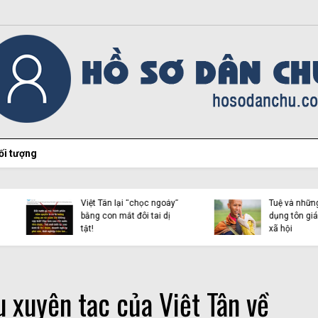
ối tượng
Hiện tượng Thích Minh
Việt Tân lại “chọc ngoáy”
Tuệ và những luận điệu l
bằng con mắt đôi tai dị
dụng tôn giáo trên mạn
tật!
xã hội
 xuyên tạc của Việt Tân về