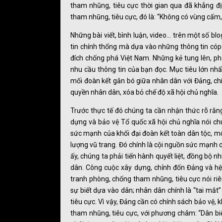
tham nhũng, tiêu cực thời gian qua đã khẳng đ
tham nhũng, tiêu cực, đó là: “Không có vùng cấm,
Những bài viết, bình luận, video… trên một số b
tin chính thống mà dựa vào những thông tin cóp
đích chống phá Việt Nam. Những kẻ tung lên, phát 
nhu cầu thông tin của bạn đọc. Mục tiêu lớn nhấ
mối đoàn kết gắn bó giữa nhân dân với Đảng, chí
quyền nhân dân, xóa bỏ chế độ xã hội chủ nghĩa.
Trước thực tế đó chúng ta cần nhận thức rõ rằng
dựng và bảo vệ Tổ quốc xã hội chủ nghĩa nói ch
sức mạnh của khối đại đoàn kết toàn dân tộc, mố
lượng vũ trang. Đó chính là cội nguồn sức mạnh
ấy, chúng ta phải tiến hành quyết liệt, đồng bộ nh
dân. Công cuộc xây dựng, chỉnh đốn Đảng và hệ
tranh phòng, chống tham nhũng, tiêu cực nói ri
sự biết dựa vào dân; nhân dân chính là “tai mắt
tiêu cực. Vì vậy, Đảng cần có chính sách bảo vệ, 
tham nhũng, tiêu cực, với phương châm: “Dân biế