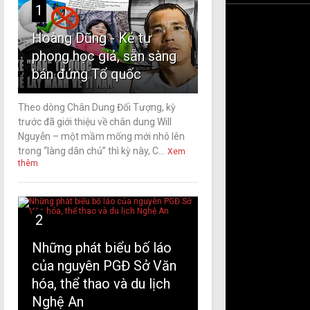
1
Hoàng Dũng - Kẻ tự
phong học giả, sẵn sàng
bán đứng Tổ quốc
Theo dòng Chân Dung Đối Tượng, kỳ
trước đã giới thiệu về chân dung Will
Nguyễn – một mầm mống mới nhô lên
trong “làng dân chủ” thì kỳ này, C...
Xem
thêm
2
Những phát biểu bố láo
của nguyên PGĐ Sở Văn
hóa, thể thao và du lịch
Nghệ An