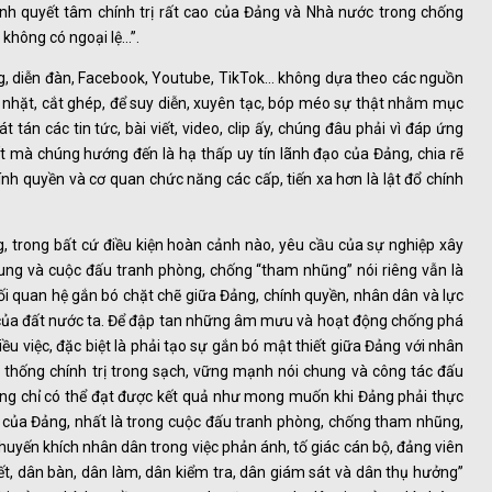
ịnh quyết tâm chính trị rất cao của Đảng và Nhà nước trong chống
 không có ngoại lệ…”.
log, diễn đàn, Facebook, Youtube, TikTok… không dựa theo các nguồn
 nhặt, cắt ghép, để suy diễn, xuyên tạc, bóp méo sự thật nhằm mục
tán các tin tức, bài viết, video, clip ấy, chúng đâu phải vì đáp ứng
t mà chúng hướng đến là hạ thấp uy tín lãnh đạo của Đảng, chia rẽ
nh quyền và cơ quan chức năng các cấp, tiến xa hơn là lật đổ chính
, trong bất cứ điều kiện hoàn cảnh nào, yêu cầu của sự nghiệp xây
ung và cuộc đấu tranh phòng, chống “tham nhũng” nói riêng vẫn là
i quan hệ gắn bó chặt chẽ giữa Đảng, chính quyền, nhân dân và lực
 của đất nước ta. Để đập tan những âm mưu và hoạt động chống phá
iều việc, đặc biệt là phải tạo sự gắn bó mật thiết giữa Đảng với nhân
 thống chính trị trong sạch, vững mạnh nói chung và công tác đấu
êng chỉ có thể đạt được kết quả như mong muốn khi Đảng phải thực
” của Đảng, nhất là trong cuộc đấu tranh phòng, chống tham nhũng,
khuyến khích nhân dân trong việc phản ánh, tố giác cán bộ, đảng viên
t, dân bàn, dân làm, dân kiểm tra, dân giám sát và dân thụ hưởng”