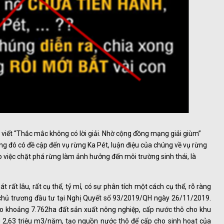
 viết “Thắc mắc không có lời giải. Nhờ cộng đồng mạng giải giùm”
g đó có đề cập đến vụ rừng Ka Pét, luận điệu của chúng về vụ rừng
vào việc chặt phá rừng làm ảnh hưởng đến môi trường sinh thái, là
 rất lâu, rất cụ thể, tỷ mỉ, có sự phân tích một cách cụ thể, rõ ràng
 chủ trương đầu tư tại Nghị Quyết số 93/2019/QH ngày 26/11/2019.
o khoảng 7.762ha đất sản xuất nông nghiệp, cấp nước thô cho khu
 2,63 triệu m3/năm, tạo nguồn nước thô để cấp cho sinh hoạt của