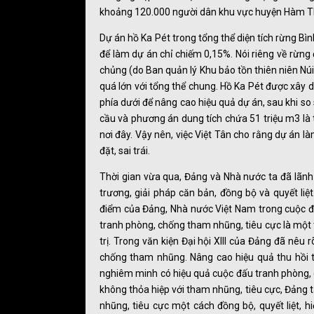
khoảng 120.000 người dân khu vực huyện Hàm T
Dự án hồ Ka Pét trong tổng thể diện tích rừng B
để làm dự án chỉ chiếm 0,15%. Nói riêng về rừng
chủng (do Ban quản lý Khu bảo tồn thiên niên Nú
quá lớn với tổng thể chung. Hồ Ka Pét được xây d
phía dưới để nâng cao hiệu quả dự án, sau khi so s
cầu và phương án dung tích chứa 51 triệu m3 là 
nơi đây. Vậy nên, việc Việt Tân cho rằng dự án l
đặt, sai trái.
Thời gian vừa qua, Đảng và Nhà nước ta đã lãnh 
trương, giải pháp căn bản, đồng bộ và quyết li
điểm của Đảng, Nhà nước Việt Nam trong cuộc đ
tranh phòng, chống tham nhũng, tiêu cực là một 
trị. Trong văn kiện Đại hội XIII của Đảng đã nêu 
chống tham nhũng. Nâng cao hiệu quả thu hồi t
nghiêm minh có hiệu quả cuộc đấu tranh phòng, 
không thỏa hiệp với tham nhũng, tiêu cực, Đảng t
nhũng, tiêu cực một cách đồng bộ, quyết liệt, h