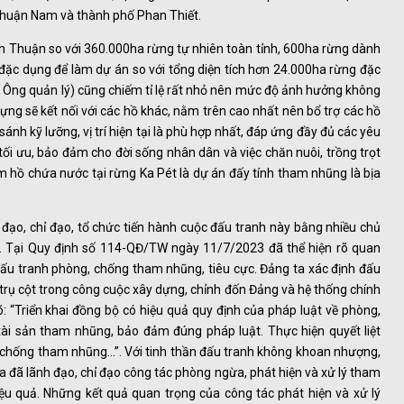
huận Nam và thành phố Phan Thiết.
ình Thuận so với 360.000ha rừng tự nhiên toàn tỉnh, 600ha rừng dành
 đặc dụng để làm dự án so với tổng diện tích hơn 24.000ha rừng đặc
i Ông quản lý) cũng chiếm tỉ lệ rất nhỏ nên mức độ ảnh hưởng không
ựng sẽ kết nối với các hồ khác, nằm trên cao nhất nên bổ trợ các hồ
ánh kỹ lưỡng, vị trí hiện tại là phù hợp nhất, đáp ứng đầy đủ các yêu
tối ưu, bảo đảm cho đời sống nhân dân và việc chăn nuôi, trồng trọt
àm hồ chứa nước tại rừng Ka Pét là dự án đấy tính tham nhũng là bịa
đạo, chỉ đạo, tổ chức tiến hành cuộc đấu tranh này bằng nhiều chủ
ệt. Tại Quy định số 114-QĐ/TW ngày 11/7/2023 đã thể hiện rõ quan
ấu tranh phòng, chống tham nhũng, tiêu cực. Đảng ta xác định đấu
trụ cột trong công cuộc xây dựng, chỉnh đốn Đảng và hệ thống chính
rõ: “Triển khai đồng bộ có hiệu quả quy định của pháp luật về phòng,
ài sản tham nhũng, bảo đảm đúng pháp luật. Thực hiện quyết liệt
chống tham nhũng...”. Với tinh thần đấu tranh không khoan nhượng,
a đã lãnh đạo, chỉ đạo công tác phòng ngừa, phát hiện và xử lý tham
iệu quả. Những kết quả quan trọng của công tác phát hiện và xử lý