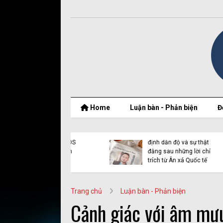
Home
Luận bàn - Phản biện
Đ
t thật của Nguyễn
Vụ Y Quynh Bdap: Quyết
 Thắng và BPSOS
định dẫn độ và sự thật
ớp mặt nạ nhân
đằng sau những lời chỉ
n
trích từ Ân xá Quốc tế
Trang chủ
Luận bàn - Phản biện
Cảnh giác với âm mưu