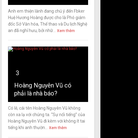
Anh em thiện lành đang chú ý đến Fbker
Huệ Hương Hoàng được cho là Phó giám
đốc Sở Văn hóa, Thể thao và Du lịch Nghệ
an đã nghỉ hưu, bởi nhữ...
Xem thêm
3
Hoàng Nguyên Vũ có
phải là nhà báo?
Có lẽ, cái tên Hoàng Nguyên Vũ không
còn xa lạ với chúng ta. “Sự nổi tiếng” của
Hoàng Nguyên Vũ đi kèm với không ít tai
tiếng khi anh thườn...
Xem thêm