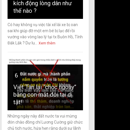
kích động lòng dân như
thế nào ?
Có hay không vụ việc tài xế lái xe bị oan
sai khi giúp đỡ một em bé bị lạc để rồi
vướng vào vòng lao lý tại tx Buôn Hồ, Tỉnh
Đăk Lăk ? Dư lu...
Xem thêm
6
Việt Tân lại “chọc ngoáy”
bằng con mắt đôi tai dị
tật!
Những ngày này đất nước ta vui mừng
đón chào đồng chí Lương Cường giữ chức
chủ tịch nước, hứa hẹn rằng dưới sự lãnh