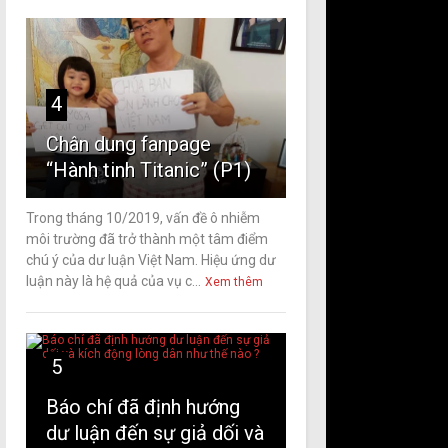
4
Chân dung fanpage
“Hành tinh Titanic” (P1)
Trong tháng 10/2019, vấn đề ô nhiễm
môi trường đã trở thành một tâm điểm
chú ý của dư luận Việt Nam. Hiệu ứng dư
luận này là hệ quả của vụ c...
Xem thêm
5
Báo chí đã định hướng
dư luận đến sự giả dối và