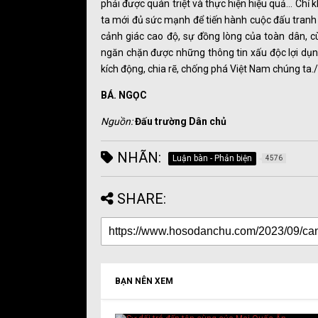
phải được quán triệt và thực hiện hiệu quả… Chỉ 
ta mới đủ sức mạnh để tiến hành cuộc đấu tranh 
cảnh giác cao độ, sự đồng lòng của toàn dân, c
ngăn chặn được những thông tin xấu độc lợi dụn
kích động, chia rẽ, chống phá Việt Nam chúng ta./
BÁ. NGỌC
Nguồn:
Đấu trường Dân chủ
NHÃN:
Luận bàn - Phản biện
4576
SHARE:
BẠN NÊN XEM