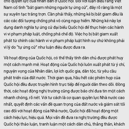
cho quyền lực của nhân dân ở Quốc hội. Đối với luận điệu rằng Việt
Nam cố tình “bắt giam những người tự ứng cử”, đây rõ ràng là một
sự xuyên tạc trắng trợn. Cần phải thấy, những kẻ bị bắt giam đều là
các các đối tượng chống phá vô cùng nguy hiểm. Những kẻ này lợi
dụng danh nghĩa tự ứng cử đại biểu Quốc hội để thực hiện các hành
vi vi phạm pháp luật, chống phá chế độ. Việc họ bị bắt giam xuất
phát từ chính các hành vi vi phạm pháp luật hình sự chứ không phải
vì lý do “tự ứng cử” như luận điệu được đưa ra.
Về hoạt động của Quốc hội, có thể thấy tính dân chủ được phát huy
một cách mạnh mẽ. Hoạt động của Quốc hội luôn xuất phát từ ý chí,
nguyện vọng của Nhân dân, lợi ích quốc gia, dân tộc, từ yêu cầu
phát triển của đất nước. Thời gian qua, hầu hết các phiên họp của
Quốc hội đều được truyền hình trực tiếp để người dân theo dõi. Đồng
thời, các hoạt động nghị trường cũng được báo chí đưa tin một cách
nhanh chóng, rõ nét. Với tư cách là cơ quan quyền lực Nhà nước cao
nhất, quyết định các vấn đề quan trọng của đất nước và giám sát tối
cao đối với hoạt động của Nhà nước, Quốc hội đã hoạt động một
cách hiệu lực, hiệu quả. Mọi vấn đề đưa ra nghị trường đều được
Quốc hội thảo luận, tranh luận một cách dân chủ, thẳng thắn, khách