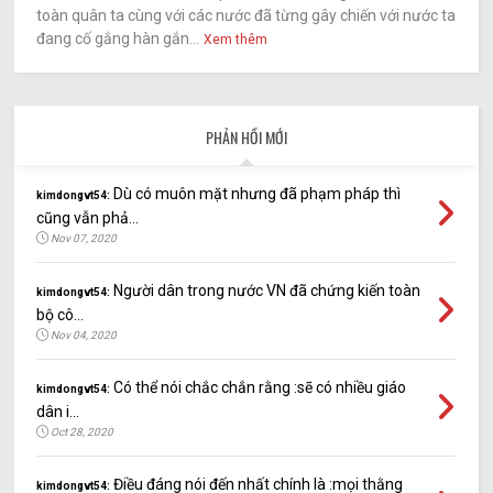
toàn quân ta cùng với các nước đã từng gây chiến với nước ta
đang cố gắng hàn gắn...
Xem thêm
PHẢN HỒI MỚI
Dù có muôn mặt nhưng đã phạm pháp thì
kimdongvt54:
cũng vẫn phả...
Nov 07, 2020
Người dân trong nước VN đã chứng kiến toàn
kimdongvt54:
bộ cô...
Nov 04, 2020
Có thể nói chắc chắn rằng :sẽ có nhiều giáo
kimdongvt54:
dân i...
Oct 28, 2020
Điều đáng nói đến nhất chính là :mọi thằng
kimdongvt54: