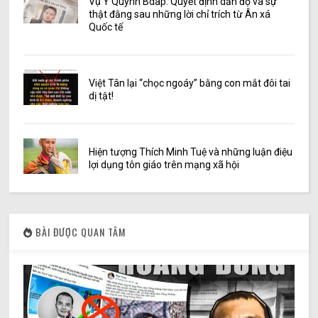
Vụ Y Quynh Bdap: Quyết định dẫn độ và sự
thật đằng sau những lời chỉ trích từ Ân xá
Quốc tế
Việt Tân lại “chọc ngoáy” bằng con mắt đôi tai
dị tật!
Hiện tượng Thích Minh Tuệ và những luận điệu
lợi dụng tôn giáo trên mạng xã hội
BÀI ĐƯỢC QUAN TÂM