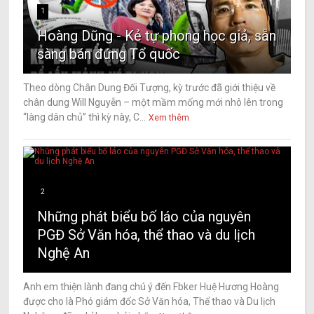
1
Hoàng Dũng - Kẻ tự phong học giả, sẵn
sàng bán đứng Tổ quốc
Theo dòng Chân Dung Đối Tượng, kỳ trước đã giới thiệu về
chân dung Will Nguyễn – một mầm mống mới nhô lên trong
“làng dân chủ” thì kỳ này, C...
Xem thêm
2
Những phát biểu bố láo của nguyên
PGĐ Sở Văn hóa, thể thao và du lịch
Nghệ An
Anh em thiện lành đang chú ý đến Fbker Huệ Hương Hoàng
được cho là Phó giám đốc Sở Văn hóa, Thể thao và Du lịch