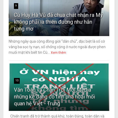
9
Cù Huy Hà Vũ đã chua chát nhận ra Mỹ
không phải là thiên đường như hắn
từng mơ
Những ngày qua cộng đồng giới “dân chủ”, đặc biệt là số cờ
vàng ba sọc tỵ nạn, số chống cộng ở nước ngoài được phen
muối mặt khi biết tin Cù...
Xem thêm
10
Văn Toàn và Chân Trời Mới Media
những kẻ đang cố tình phá hoại mối
quan hệ Việt - Trung
Chiến tranh đã trở thành quá khứ, toàn Đảng, toàn dân và