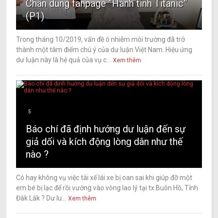
Chân dung fanpage “Hành tinh Titanic”
(P1)
Trong tháng 10/2019, vấn đề ô nhiễm môi trường đã trở
thành một tâm điểm chú ý của dư luận Việt Nam. Hiệu ứng
dư luận này là hệ quả của vụ c...
Xem thêm
5
Báo chí đã định hướng dư luận đến sự
giả dối và kích động lòng dân như thế
nào ?
Có hay không vụ việc tài xế lái xe bị oan sai khi giúp đỡ một
em bé bị lạc để rồi vướng vào vòng lao lý tại tx Buôn Hồ, Tỉnh
Đăk Lăk ? Dư lu...
Xem thêm