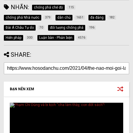
NHÃN:
chống phá chế độ
115
chống phá Nhà nước
dân chủ
đa đảng
379
1651
182
Đài Á Châu Tự do
đối tượng chống phá
70
196
Hiến pháp
Luận bàn - Phản biện
300
4576
SHARE:
BẠN NÊN XEM