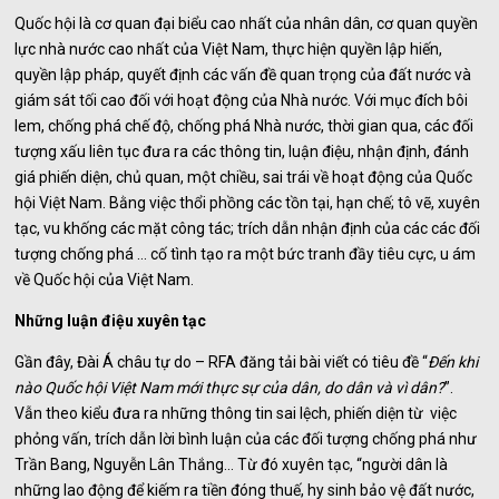
Quốc hội là cơ quan đại biểu cao nhất của nhân dân, cơ quan quyền
lực nhà nước cao nhất của Việt Nam, thực hiện quyền lập hiến,
quyền lập pháp, quyết định các vấn đề quan trọng của đất nước và
giám sát tối cao đối với hoạt động của Nhà nước. Với mục đích bôi
lem, chống phá chế độ, chống phá Nhà nước, thời gian qua, các đối
tượng xấu liên tục đưa ra các thông tin, luận điệu, nhận định, đánh
giá phiến diện, chủ quan, một chiều, sai trái về hoạt động của Quốc
hội Việt Nam. Bằng việc thổi phồng các tồn tại, hạn chế; tô vẽ, xuyên
tạc, vu khống các mặt công tác; trích dẫn nhận định của các các đối
tượng chống phá … cố tình tạo ra một bức tranh đầy tiêu cực, u ám
về Quốc hội của Việt Nam.
Những luận điệu xuyên tạc
Gần đây, Đài Á châu tự do – RFA đăng tải bài viết có tiêu đề “
Đến khi
nào Quốc hội Việt Nam mới thực sự của dân, do dân và vì dân?
”.
Vẫn theo kiểu đưa ra những thông tin sai lệch, phiến diện từ việc
phỏng vấn, trích dẫn lời bình luận của các đối tượng chống phá như
Trần Bang, Nguyễn Lân Thắng… Từ đó xuyên tạc, “người dân là
những lao động để kiếm ra tiền đóng thuế, hy sinh bảo vệ đất nước,