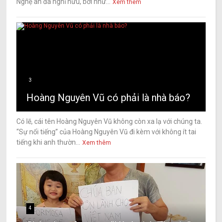
Nghệ an đã nghỉ hưu, bởi nhữ...
Xem thêm
3
Hoàng Nguyên Vũ có phải là nhà báo?
Có lẽ, cái tên Hoàng Nguyên Vũ không còn xa lạ với chúng ta.
“Sự nổi tiếng” của Hoàng Nguyên Vũ đi kèm với không ít tai
tiếng khi anh thườn...
Xem thêm
4