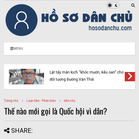
MENU
Lật tẩy màn kịch “khóc mướn, kêu oan” cho
đối tượng Đường Văn Thái
Trang chủ
Luận bàn - Phản biện
dân chủ
Thế nào mới gọi là Quốc hội vì dân?
SHARE: