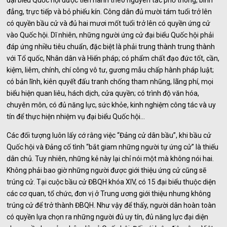
đại biểu Quốc hội được tiến hành theo nguyên tắc phổ thông, bình
đẳng, trực tiếp và bỏ phiếu kín. Công dân đủ mười tám tuổi trở lên
có quyền bầu cử và đủ hai mươi mốt tuổi trở lên có quyền ứng cử
vào Quốc hội. Dĩ nhiên, những người ứng cử đại biểu Quốc hội phải
đáp ứng nhiều tiêu chuẩn, đặc biệt là phải trung thành trung thành
với Tổ quốc, Nhân dân và Hiến pháp; có phẩm chất đạo đức tốt, cần,
kiệm, liêm, chính, chí công vô tư, gương mẫu chấp hành pháp luật;
có bản lĩnh, kiên quyết đấu tranh chống tham nhũng, lãng phí, mọi
biểu hiện quan liêu, hách dịch, cửa quyền; có trình độ văn hóa,
chuyên môn, có đủ năng lực, sức khỏe, kinh nghiệm công tác và uy
tín để thực hiện nhiệm vụ đại biểu Quốc hội…
Các đối tượng luôn lấy cớ rằng việc “Đảng cử dân bầu”, khi bầu cử
Quốc hội và Đảng cố tình “bắt giam những người tự ứng cử” là thiếu
dân chủ. Tuy nhiên, những kẻ này lại chỉ nói một mà không nói hai.
Không phải bao giờ những người được giới thiệu ứng cử cũng sẽ
trúng cử. Tại cuộc bầu cử ĐBQH khóa XIV, có 15 đại biểu thuộc diện
các cơ quan, tổ chức, đơn vị ở Trung ương giới thiệu nhưng không
trúng cử để trở thành ĐBQH. Như vậy để thấy, người dân hoàn toàn
có quyền lựa chọn ra những người đủ uy tín, đủ năng lực đại diện