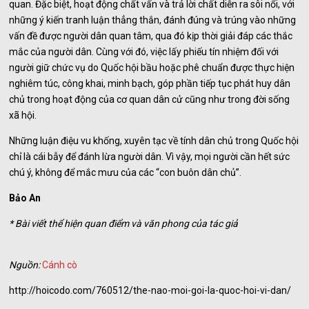
quan. Đặc biệt, hoạt động chất vấn và trả lời chất diễn ra sôi nổi, với
những ý kiến tranh luận thẳng thắn, đánh đúng và trúng vào những
vấn đề được người dân quan tâm, qua đó kịp thời giải đáp các thắc
mắc của người dân. Cùng với đó, việc lấy phiếu tín nhiệm đối với
người giữ chức vụ do Quốc hội bầu hoặc phê chuẩn được thực hiện
nghiêm túc, công khai, minh bạch, góp phần tiếp tục phát huy dân
chủ trong hoạt động của cơ quan dân cử cũng như trong đời sống
xã hội.
Những luận điệu vu khống, xuyên tạc về tính dân chủ trong Quốc hội
chỉ là cái bẫy để đánh lừa người dân. Vì vậy, mọi người cần hết sức
chú ý, không để mắc mưu của các “con buôn dân chủ”.
Bảo An
* Bài viết thể hiện quan điểm và văn phong của tác giả
Nguồn:
Cánh cò
http://hoicodo.com/760512/the-nao-moi-goi-la-quoc-hoi-vi-dan/