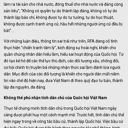
làm ra tài sản cho nhà nước, đóng thuế cho nhà nước và đảng cộng
sản tiêu”, “Không có quyền tự do thành lập đảng, không có tự do
thành lập báo chí, không được tự do tư tưởng, tự do học thuật,
không được cạnh tranh ứng cử, hầu hết những người ứng cử đều bị
bắt”…
Với những luận điệu, thông tin sai trái như trên, RFA đang cố tình
thực hiện “chiến tranh tâm lý”, kích động sự hoài nghi, khiến cho
quần chúng nhân dân hiểu lầm, hiểu sai hoạt động của Quốc hội. Từ
đó tạo kẽ hở để các thế lực thù địch, các đối tượng xấu, chống đối,
cơ hội chính trị truyền bá những nhận thức sai lầm đánh lừa người
dân. Mục đích của các đối tượng là khiến cho người dân mất niềm
tin vào chế độ hiện nay, đưa Việt Nam đi theo quỹ đạo tư bản, thành
lập đa nguyên, đa đảng.
Không thể phủ nhận tính dân chủ của Quốc hội Việt Nam
Thực tế chứng minh tính dân chủ trong Quốc hội Việt Nam ngày
càng được phát huy một cách mạnh mẽ. Trước hết, tính dân chủ thể
hiện ngay trong về công tác bầu cử, thành lập Quốc hội. Việc bầu cử