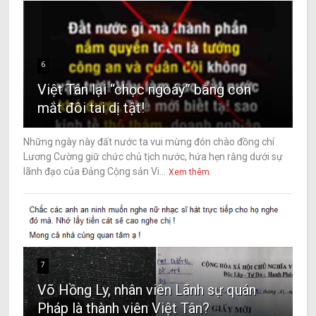
6
Việt Tân lại “chọc ngoáy” bằng con
mắt đôi tai dị tật!
Những ngày này đất nước ta vui mừng đón chào đồng chí
Lương Cường giữ chức chủ tịch nước, hứa hẹn rằng dưới sự
lãnh đạo của Đảng Cộng sản Vi...
Xem thêm
7
Võ Hồng Ly, nhân viên Lãnh sự quán
Pháp là thành viên Việt Tân?