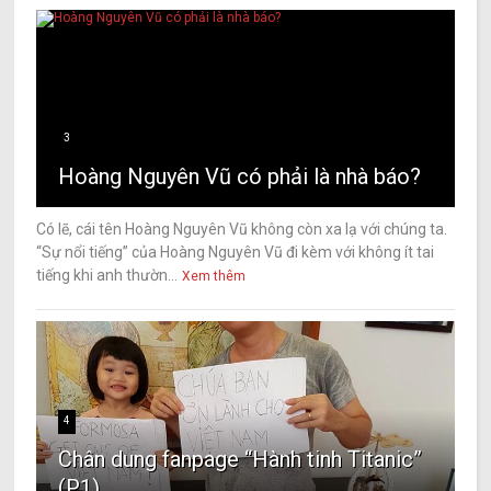
3
Hoàng Nguyên Vũ có phải là nhà báo?
Có lẽ, cái tên Hoàng Nguyên Vũ không còn xa lạ với chúng ta.
“Sự nổi tiếng” của Hoàng Nguyên Vũ đi kèm với không ít tai
tiếng khi anh thườn...
Xem thêm
4
Chân dung fanpage “Hành tinh Titanic”
(P1)