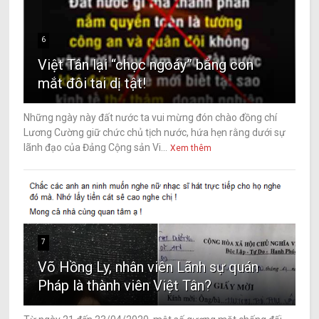
6
Việt Tân lại “chọc ngoáy” bằng con
mắt đôi tai dị tật!
Những ngày này đất nước ta vui mừng đón chào đồng chí
Lương Cường giữ chức chủ tịch nước, hứa hẹn rằng dưới sự
lãnh đạo của Đảng Cộng sản Vi...
Xem thêm
7
Võ Hồng Ly, nhân viên Lãnh sự quán
Pháp là thành viên Việt Tân?