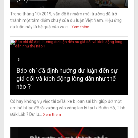
Trong tháng 10/2019, vấn đề ô nhiễm môi trường đã trở
thành một tâm điểm chú ý của dư luận Việt Nam. Hiệu ứng
dư luận này là hệ quả của vụ c...
Xem thêm
5
Báo chí đã định hướng dư luận đến sự
giả dối và kích động lòng dân như thế
nào ?
Có hay không vụ việc tài xế lái xe bị oan sai khi giúp đỡ một
em bé bị lạc để rồi vướng vào vòng lao lý tại tx Buôn Hồ, Tỉnh
Đăk Lăk ? Dư lu...
Xem thêm