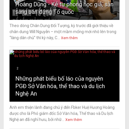
Hoàng Dũng - Kẻ tự phong học giả, sẵn
sàng bán đứng Tổ quốc
Theo dòng Chân Dung Đối Tượng, kỳ trước đã giới thiệu về
chân dung Will Nguyễn – một mầm mống mới nhô lên trong
“làng dân chủ” thì kỳ này, C...
Xem thêm
2
Những phát biểu bố láo của nguyên
PGĐ Sở Văn hóa, thể thao và du lịch
Nghệ An
Anh em thiện lành đang chú ý đến Fbker Huệ Hương Hoàng
được cho là Phó giám đốc Sở Văn hóa, Thể thao và Du lịch
Nghệ an đã nghỉ hưu, bởi nhữ...
Xem thêm