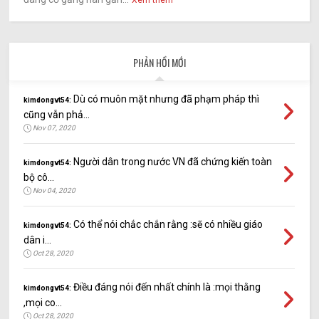
PHẢN HỒI MỚI
Dù có muôn mặt nhưng đã phạm pháp thì
kimdongvt54:
cũng vẫn phả...
Nov 07, 2020
Người dân trong nước VN đã chứng kiến toàn
kimdongvt54:
bộ cô...
Nov 04, 2020
Có thể nói chắc chắn rằng :sẽ có nhiều giáo
kimdongvt54:
dân i...
Oct 28, 2020
Điều đáng nói đến nhất chính là :mọi thằng
kimdongvt54:
,mọi co...
Oct 28, 2020