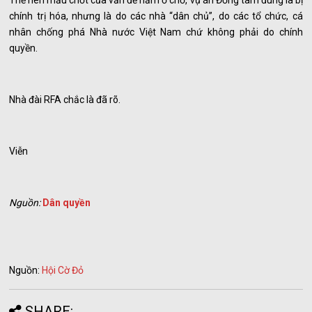
Thế nên mấu chốt của vấn đề nằm ở chỗ, vụ án Đồng tâm đúng là bị
chính trị hóa, nhưng là do các nhà “dân chủ”, do các tổ chức, cá
nhân chống phá Nhà nước Việt Nam chứ không phải do chính
quyền.
Nhà đài RFA chắc là đã rõ.
Viễn
Nguồn:
Dân quyền
Nguồn:
Hội Cờ Đỏ
SHARE: