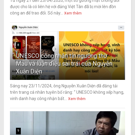
Từ ngày 21 đến 23/04/2020, một số gương mặt chống đối
được cho là có liên hệ với đảng Việt Tân đã bị mời lên đồn
công an để trao đổi. Số này...
Xem thêm
8
UNESCO công nhận tín ngưỡng thờ
Mẫu và luận điệu sai trái của Nguyễn
Xuân Diện
Sáng nay 23/11/2024, ông Nguyễn Xuân Diện đã đăng tải
trên trang cá nhân tuyên bố rằng: “ UNESCO không xếp hạng,
vinh danh hay công nhận bất...
Xem thêm
9