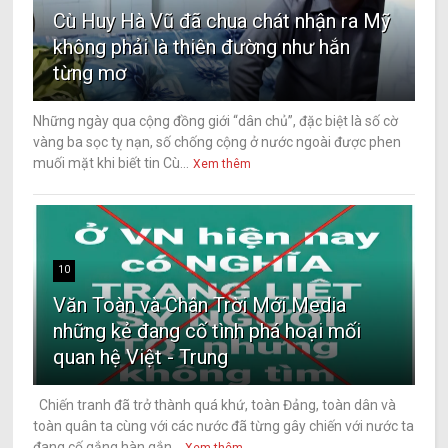
Cù Huy Hà Vũ đã chua chát nhận ra Mỹ
không phải là thiên đường như hắn
từng mơ
Những ngày qua cộng đồng giới “dân chủ”, đặc biệt là số cờ
vàng ba sọc tỵ nạn, số chống cộng ở nước ngoài được phen
muối mặt khi biết tin Cù...
Xem thêm
10
Văn Toàn và Chân Trời Mới Media
những kẻ đang cố tình phá hoại mối
quan hệ Việt - Trung
Chiến tranh đã trở thành quá khứ, toàn Đảng, toàn dân và
toàn quân ta cùng với các nước đã từng gây chiến với nước ta
đang cố gắng hàn gắn...
Xem thêm