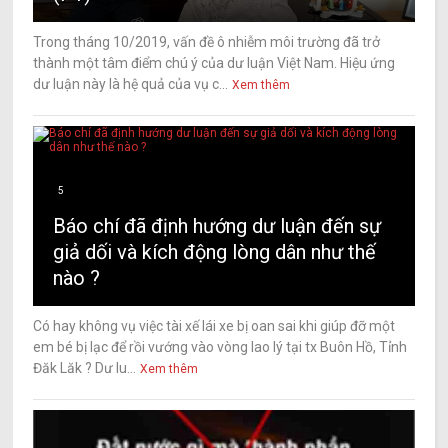
Trong tháng 10/2019, vấn đề ô nhiễm môi trường đã trở
thành một tâm điểm chú ý của dư luận Việt Nam. Hiệu ứng
dư luận này là hệ quả của vụ c...
Xem thêm
5
Báo chí đã định hướng dư luận đến sự
giả dối và kích động lòng dân như thế
nào ?
Có hay không vụ việc tài xế lái xe bị oan sai khi giúp đỡ một
em bé bị lạc để rồi vướng vào vòng lao lý tại tx Buôn Hồ, Tỉnh
Đăk Lăk ? Dư lu...
Xem thêm