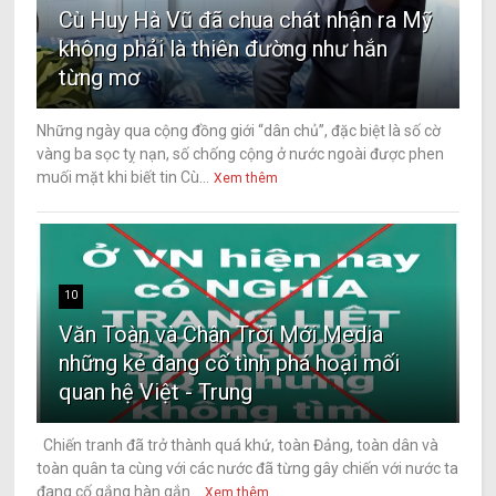
Cù Huy Hà Vũ đã chua chát nhận ra Mỹ
không phải là thiên đường như hắn
từng mơ
Những ngày qua cộng đồng giới “dân chủ”, đặc biệt là số cờ
vàng ba sọc tỵ nạn, số chống cộng ở nước ngoài được phen
muối mặt khi biết tin Cù...
Xem thêm
10
Văn Toàn và Chân Trời Mới Media
những kẻ đang cố tình phá hoại mối
quan hệ Việt - Trung
Chiến tranh đã trở thành quá khứ, toàn Đảng, toàn dân và
toàn quân ta cùng với các nước đã từng gây chiến với nước ta
đang cố gắng hàn gắn...
Xem thêm