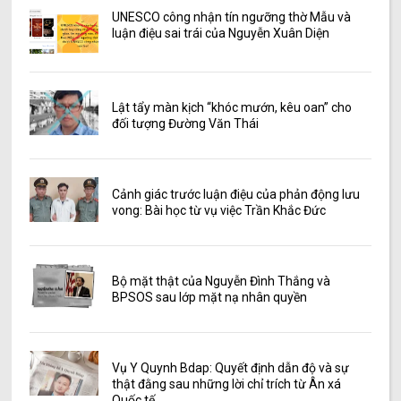
UNESCO công nhận tín ngưỡng thờ Mẫu và
luận điệu sai trái của Nguyễn Xuân Diện
Lật tẩy màn kịch “khóc mướn, kêu oan” cho
đối tượng Đường Văn Thái
Cảnh giác trước luận điệu của phản động lưu
vong: Bài học từ vụ việc Trần Khắc Đức
Bộ mặt thật của Nguyễn Đình Thắng và
BPSOS sau lớp mặt nạ nhân quyền
Vụ Y Quynh Bdap: Quyết định dẫn độ và sự
thật đằng sau những lời chỉ trích từ Ân xá
Quốc tế