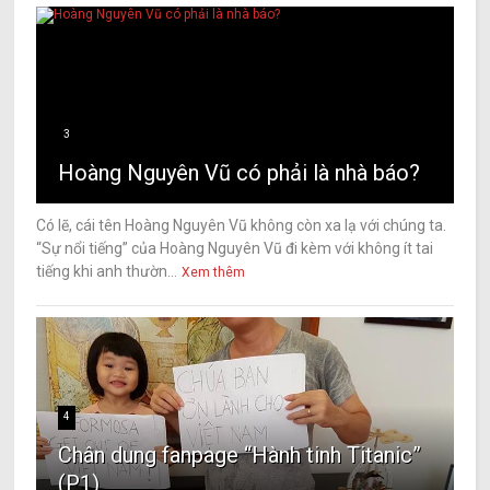
3
Hoàng Nguyên Vũ có phải là nhà báo?
Có lẽ, cái tên Hoàng Nguyên Vũ không còn xa lạ với chúng ta.
“Sự nổi tiếng” của Hoàng Nguyên Vũ đi kèm với không ít tai
tiếng khi anh thườn...
Xem thêm
4
Chân dung fanpage “Hành tinh Titanic”
(P1)