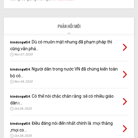
PHẢN HỒI MỚI
Dù có muôn mặt nhưng đã phạm pháp thì
kimdongvt54:
cũng vẫn phả...
Nov 07, 2020
Người dân trong nước VN đã chứng kiến toàn
kimdongvt54:
bộ cô...
Nov 04, 2020
Có thể nói chắc chắn rằng :sẽ có nhiều giáo
kimdongvt54:
dân i...
Oct 28, 2020
Điều đáng nói đến nhất chính là :mọi thằng
kimdongvt54:
,mọi co...
Oct 28, 2020