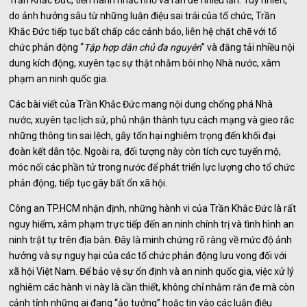
do ảnh hưởng sâu từ những luận điệu sai trái của tổ chức, Trần
Khắc Đức tiếp tục bất chấp các cảnh báo, liên hệ chặt chẽ với tổ
chức phản động “
Tập hợp dân chủ đa nguyên
” và đăng tải nhiều nội
dung kích động, xuyên tạc sự thật nhằm bôi nhọ Nhà nước, xâm
phạm an ninh quốc gia.
Các bài viết của Trần Khắc Đức mang nội dung chống phá Nhà
nước, xuyên tạc lịch sử, phủ nhận thành tựu cách mạng và gieo rắc
những thông tin sai lệch, gây tổn hại nghiêm trọng đến khối đại
đoàn kết dân tộc. Ngoài ra, đối tượng này còn tích cực tuyển mộ,
móc nối các phần tử trong nước để phát triển lực lượng cho tổ chức
phản động, tiếp tục gây bất ổn xã hội.
Công an TP.HCM nhận định, những hành vi của Trần Khắc Đức là rất
nguy hiểm, xâm phạm trực tiếp đến an ninh chính trị và tình hình an
ninh trật tự trên địa bàn. Đây là minh chứng rõ ràng về mức độ ảnh
hưởng và sự nguy hại của các tổ chức phản động lưu vong đối với
xã hội Việt Nam. Để bảo vệ sự ổn định và an ninh quốc gia, việc xử lý
nghiêm các hành vi này là cần thiết, không chỉ nhằm răn đe mà còn
cảnh tỉnh những ai đang “ảo tưởng” hoặc tin vào các luận điệu