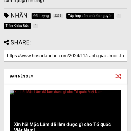
Lâm Trực@ (Tre làng)
NHÃN:
Đối tượng
Tập hợp dân chủ đa nguyên
2238
1
Trần Khắc Đức
1
SHARE:
BẠN NÊN XEM
Xin hỏi Mặc Lâm đã làm được gì cho Tổ quốc
Việt Nam!