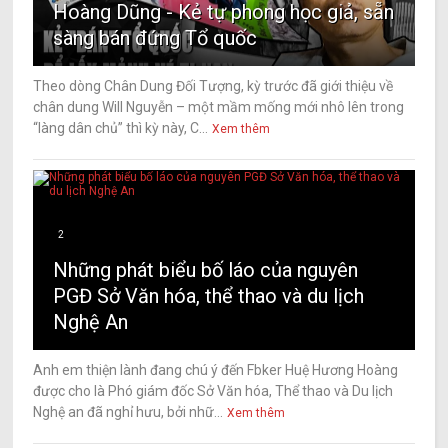
Hoàng Dũng - Kẻ tự phong học giả, sẵn
sàng bán đứng Tổ quốc
Theo dòng Chân Dung Đối Tượng, kỳ trước đã giới thiệu về
chân dung Will Nguyễn – một mầm mống mới nhô lên trong
“làng dân chủ” thì kỳ này, C...
Xem thêm
2
Những phát biểu bố láo của nguyên
PGĐ Sở Văn hóa, thể thao và du lịch
Nghệ An
Anh em thiện lành đang chú ý đến Fbker Huệ Hương Hoàng
được cho là Phó giám đốc Sở Văn hóa, Thể thao và Du lịch
Nghệ an đã nghỉ hưu, bởi nhữ...
Xem thêm