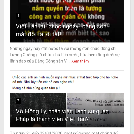
6
Việt Tân lại “chọc ngoáy” bằng con
mắt đôi tai dị tật!
Những ngày này đất nước ta vui mừng đón chào đồng chí
Lương Cường giữ chức chủ tịch nước, hứa hẹn rằng dưới sự
lãnh đạo của Đảng Cộng sản Vi...
Xem thêm
7
Võ Hồng Ly, nhân viên Lãnh sự quán
Pháp là thành viên Việt Tân?
Từ ngày 21 đến 23/04/2020, một số gương mặt chống đối