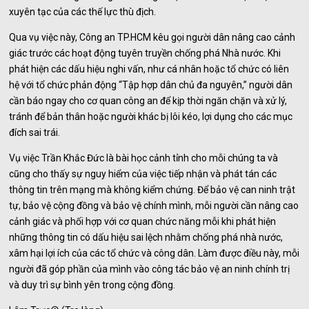
xuyên tạc của các thế lực thù địch.
Qua vụ việc này, Công an TP.HCM kêu gọi người dân nâng cao cảnh
giác trước các hoạt động tuyên truyền chống phá Nhà nước. Khi
phát hiện các dấu hiệu nghi vấn, như cá nhân hoặc tổ chức có liên
hệ với tổ chức phản động “Tập hợp dân chủ đa nguyên,” người dân
cần báo ngay cho cơ quan công an để kịp thời ngăn chặn và xử lý,
tránh để bản thân hoặc người khác bị lôi kéo, lợi dụng cho các mục
đích sai trái.
Vụ việc Trần Khắc Đức là bài học cảnh tỉnh cho mỗi chúng ta và
cũng cho thấy sự nguy hiểm của việc tiếp nhận và phát tán các
thông tin trên mạng mà không kiểm chứng. Để bảo vệ can ninh trật
tự, bảo vệ cộng đồng và bảo vệ chính mình, mỗi người cần nâng cao
cảnh giác và phối hợp với cơ quan chức năng mỗi khi phát hiện
những thông tin có dấu hiệu sai lệch nhằm chống phá nhà nước,
xâm hại lợi ích của các tổ chức và công dân. Làm được điều này, mỗi
người đã góp phần của mình vào công tác bảo vệ an ninh chính trị
và duy trì sự bình yên trong cộng đồng.