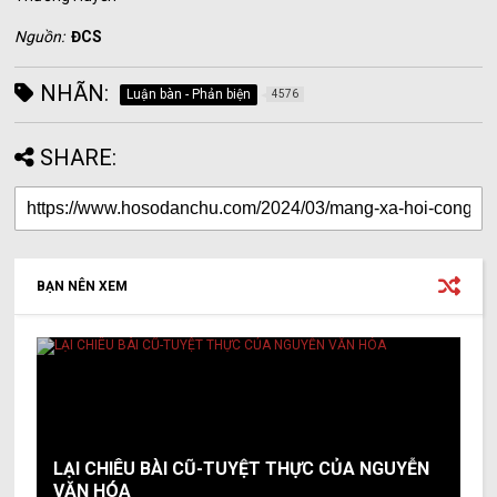
Nguồn:
ĐCS
NHÃN:
Luận bàn - Phản biện
4576
SHARE:
BẠN NÊN XEM
LẠI CHIÊU BÀI CŨ-TUYỆT THỰC CỦA NGUYỄN
VĂN HÓA