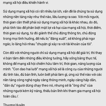
mạng xã hội điều khiển hành vi.
Sử dụng mạng xã hội có rất nhiều lợi ích, vấn đề là chúng ta sử dụng
những nền tảng này như thế nào, liều lượng ra sao. Với mỗi người,
thời gian cần thiết phải sử dụng mạng xã hội là khác nhau, do đó,
phải tỉnh táo để phân biệt mặt lợi và hại của mạng xã hội, thời điểm,
thời gian sử dụng, từ đó giành thế chủ động thông tin, chủ động
trong mọi tình huống, để nếu bị “đăng xuất”, sẽ không phải ngơ
ngác, lo lắng hỏi nhau “chuyện gì xảy ra với tài khoản của tôi”.
Còn đối với những người chỉ sử dụng mạng xã hội để giải trí, thì thay
vì bận tâm đến những điều không tưởng, hãy sống bằng thực tế,
không để mạng xã hội chiếm hữu tâm trí, thời gian, năng lượng của
mình. “Con dao hai lưỡi” mạng xã hội sẽ là công cụ của những người
đủ tỉnh táo, đủ bản lĩnh, luôn biết phải làm gì, ứng xử thế nào với các
nền tảng công nghệ ngày càng thông minh, ngày càng hấp dẫn,
“dẫn dụ” người dùng chạy theo nó, nhưng sẽ là “ông chủ” của
những người kém kỹ năng, thiếu bản lĩnh khi tham gia mạng xã hội
toàn cầu./.
Thương Huyền