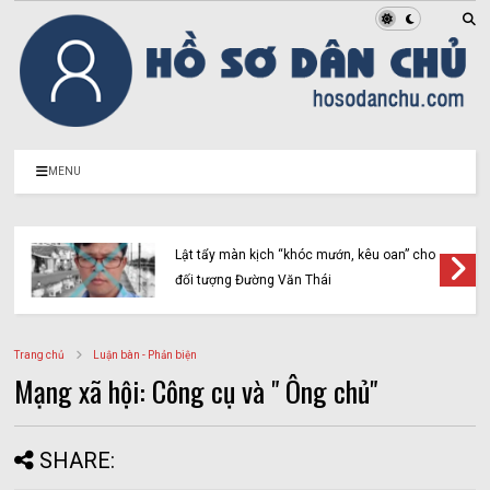
MENU
Lật tẩy màn kịch “khóc mướn, kêu oan” cho
đối tượng Đường Văn Thái
Trang chủ
Luận bàn - Phản biện
Mạng xã hội: Công cụ và " Ông chủ"
SHARE: