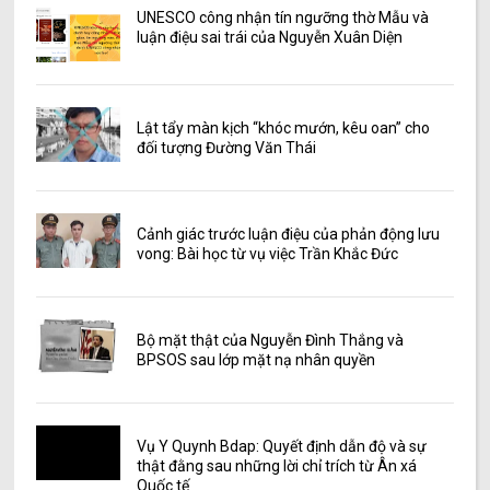
UNESCO công nhận tín ngưỡng thờ Mẫu và
luận điệu sai trái của Nguyễn Xuân Diện
Lật tẩy màn kịch “khóc mướn, kêu oan” cho
đối tượng Đường Văn Thái
Cảnh giác trước luận điệu của phản động lưu
vong: Bài học từ vụ việc Trần Khắc Đức
Bộ mặt thật của Nguyễn Đình Thắng và
BPSOS sau lớp mặt nạ nhân quyền
Vụ Y Quynh Bdap: Quyết định dẫn độ và sự
thật đằng sau những lời chỉ trích từ Ân xá
Quốc tế