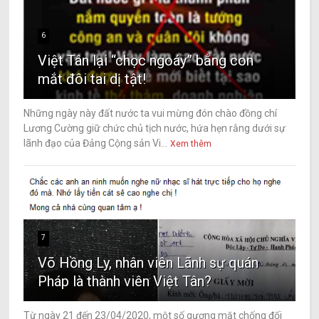
6
Việt Tân lại “chọc ngoáy” bằng con
mắt đôi tai dị tật!
Những ngày này đất nước ta vui mừng đón chào đồng chí
Lương Cường giữ chức chủ tịch nước, hứa hẹn rằng dưới sự
lãnh đạo của Đảng Cộng sản Vi...
Xem thêm
7
Võ Hồng Ly, nhân viên Lãnh sự quán
Pháp là thành viên Việt Tân?
Từ ngày 21 đến 23/04/2020, một số gương mặt chống đối