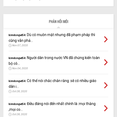
PHẢN HỒI MỚI
Dù có muôn mặt nhưng đã phạm pháp thì
kimdongvt54:
cũng vẫn phả...
Nov 07, 2020
Người dân trong nước VN đã chứng kiến toàn
kimdongvt54:
bộ cô...
Nov 04, 2020
Có thể nói chắc chắn rằng :sẽ có nhiều giáo
kimdongvt54:
dân i...
Oct 28, 2020
Điều đáng nói đến nhất chính là :mọi thằng
kimdongvt54:
,mọi co...
Oct 28, 2020