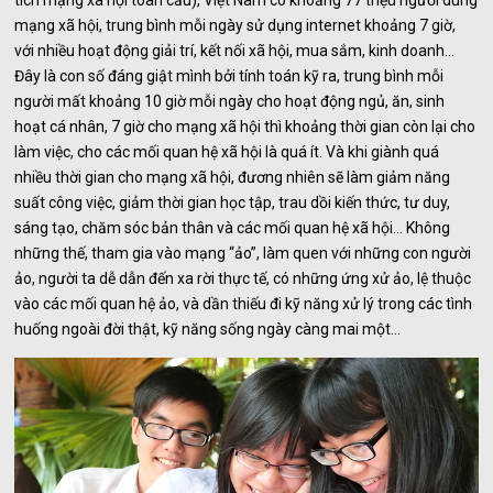
mạng xã hội, trung bình mỗi ngày sử dụng internet khoảng 7 giờ,
với nhiều hoạt động giải trí, kết nối xã hội, mua sắm, kinh doanh...
Đây là con số đáng giật mình bởi tính toán kỹ ra, trung bình mỗi
người mất khoảng 10 giờ mỗi ngày cho hoạt động ngủ, ăn, sinh
hoạt cá nhân, 7 giờ cho mạng xã hội thì khoảng thời gian còn lại cho
làm việc, cho các mối quan hệ xã hội là quá ít. Và khi giành quá
nhiều thời gian cho mạng xã hội, đương nhiên sẽ làm giảm năng
suất công việc, giảm thời gian học tập, trau dồi kiến thức, tư duy,
sáng tạo, chăm sóc bản thân và các mối quan hệ xã hội... Không
những thế, tham gia vào mạng “ảo”, làm quen với những con người
ảo, người ta dễ dẫn đến xa rời thực tế, có những ứng xử ảo, lệ thuộc
vào các mối quan hệ ảo, và dần thiếu đi kỹ năng xử lý trong các tình
huống ngoài đời thật, kỹ năng sống ngày càng mai một…