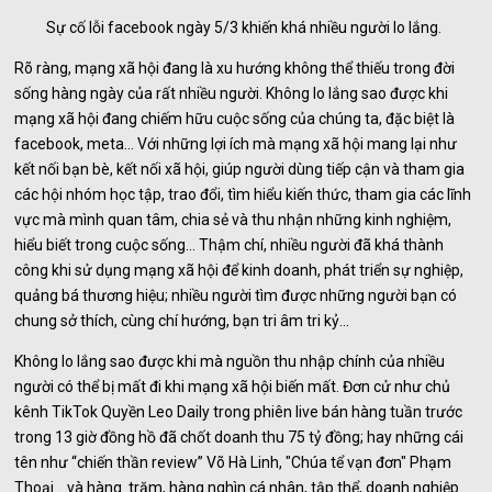
Sự cố lỗi facebook ngày 5/3 khiến khá nhiều người lo lắng.
Rõ ràng, mạng xã hội đang là xu hướng không thể thiếu trong đời
sống hàng ngày của rất nhiều người. Không lo lắng sao được khi
mạng xã hội đang chiếm hữu cuộc sống của chúng ta, đặc biệt là
facebook, meta... Với những lợi ích mà mạng xã hội mang lại như
kết nối bạn bè, kết nối xã hội, giúp người dùng tiếp cận và tham gia
các hội nhóm học tập, trao đổi, tìm hiểu kiến thức, tham gia các lĩnh
vực mà mình quan tâm, chia sẻ và thu nhận những kinh nghiệm,
hiểu biết trong cuộc sống… Thậm chí, nhiều người đã khá thành
công khi sử dụng mạng xã hội để kinh doanh, phát triển sự nghiệp,
quảng bá thương hiệu; nhiều người tìm được những người bạn có
chung sở thích, cùng chí hướng, bạn tri âm tri kỷ...
Không lo lắng sao được khi mà nguồn thu nhập chính của nhiều
người có thể bị mất đi khi mạng xã hội biến mất. Đơn cử như chủ
kênh TikTok Quyền Leo Daily trong phiên live bán hàng tuần trước
trong 13 giờ đồng hồ đã chốt doanh thu 75 tỷ đồng; hay những cái
tên như “chiến thần review” Võ Hà Linh, "Chúa tể vạn đơn" Phạm
Thoại... và hàng trăm, hàng nghìn cá nhân, tập thể, doanh nghiệp