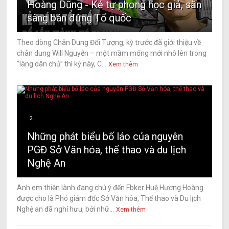
Hoàng Dũng - Kẻ tự phong học giả, sẵn
sàng bán đứng Tổ quốc
Theo dòng Chân Dung Đối Tượng, kỳ trước đã giới thiệu về
chân dung Will Nguyễn – một mầm mống mới nhô lên trong
“làng dân chủ” thì kỳ này, C...
Xem thêm
2
Những phát biểu bố láo của nguyên
PGĐ Sở Văn hóa, thể thao và du lịch
Nghệ An
Anh em thiện lành đang chú ý đến Fbker Huệ Hương Hoàng
được cho là Phó giám đốc Sở Văn hóa, Thể thao và Du lịch
Nghệ an đã nghỉ hưu, bởi nhữ...
Xem thêm