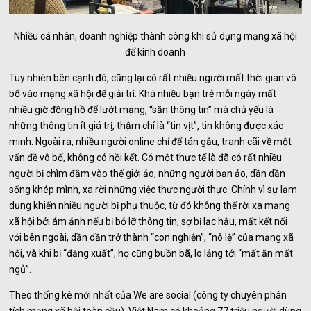
Nhiều cá nhân, doanh nghiệp thành công khi sử dụng mạng xã hội
để kinh doanh
Tuy nhiên bên cạnh đó, cũng lại có rất nhiều người mất thời gian vô
bổ vào mạng xã hội để giải trí. Khá nhiều bạn trẻ mỗi ngày mất
nhiều giờ đồng hồ để lướt mạng, “săn thông tin” mà chủ yếu là
những thông tin ít giá trị, thậm chí là “tin vịt”, tin không được xác
minh. Ngoài ra, nhiều người online chỉ để tán gẫu, tranh cãi về một
vấn đề vô bổ, không có hồi kết. Có một thực tế là đã có rất nhiều
người bị chìm đắm vào thế giới ảo, những người bạn ảo, dần dần
sống khép mình, xa rời những việc thực người thực. Chính vì sự lạm
dụng khiến nhiều người bị phụ thuộc, từ đó không thể rời xa mạng
xã hội bởi ám ảnh nếu bị bỏ lỡ thông tin, sợ bị lạc hậu, mất kết nối
với bên ngoài, dần dần trở thành “con nghiện”, “nô lệ” của mạng xã
hội, và khi bị “đăng xuất”, họ cũng buồn bã, lo lắng tới “mất ăn mất
ngủ”.
Theo thống kê mới nhất của We are social (công ty chuyên phân
tích mạng xã hội toàn cầu), Việt Nam có khoảng 77 triệu người dùng