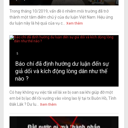
Trong tháng 10/2019, vấn đề ô nhiễm môi trường đã trở
thành một tâm điểm chú ý của dư luận Việt Nam. Hiệu ứng
dư luận này là hệ quả của vụ c...
Xem thêm
5
Báo chí đã định hướng dư luận đến sự
giả dối và kích động lòng dân như thế
nào ?
Có hay không vụ việc tài xế lái xe bị oan sai khi giúp đỡ một
em bé bị lạc để rồi vướng vào vòng lao lý tại tx Buôn Hồ, Tỉnh
Đăk Lăk ? Dư lu...
Xem thêm