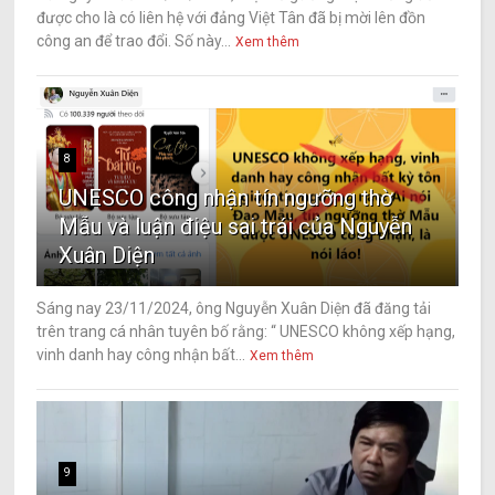
được cho là có liên hệ với đảng Việt Tân đã bị mời lên đồn
công an để trao đổi. Số này...
Xem thêm
8
UNESCO công nhận tín ngưỡng thờ
Mẫu và luận điệu sai trái của Nguyễn
Xuân Diện
Sáng nay 23/11/2024, ông Nguyễn Xuân Diện đã đăng tải
trên trang cá nhân tuyên bố rằng: “ UNESCO không xếp hạng,
vinh danh hay công nhận bất...
Xem thêm
9