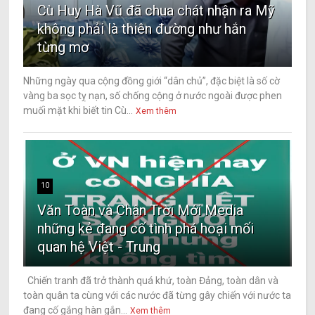
Cù Huy Hà Vũ đã chua chát nhận ra Mỹ
không phải là thiên đường như hắn
từng mơ
Những ngày qua cộng đồng giới “dân chủ”, đặc biệt là số cờ
vàng ba sọc tỵ nạn, số chống cộng ở nước ngoài được phen
muối mặt khi biết tin Cù...
Xem thêm
10
Văn Toàn và Chân Trời Mới Media
những kẻ đang cố tình phá hoại mối
quan hệ Việt - Trung
Chiến tranh đã trở thành quá khứ, toàn Đảng, toàn dân và
toàn quân ta cùng với các nước đã từng gây chiến với nước ta
đang cố gắng hàn gắn...
Xem thêm