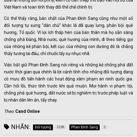
Việt Nam và toan tính thay đổi thể chế chính trị.
Có thể thấy rằng, bản chất của Phan Đình Sang cũng như một số
đối tượng tự xưng “dân chủ” khác là đã quay lưng, phản bội quê
hương, Tổ quốc. Vì lợi ích thấp hèn của bản thân mà họ sẵn sàng
chống phá Đảng, Nhà nước, quê hương của mình, đi theo tiếng gọi
của những kẻ phản bội, kết cục của những con đường đó là chẳng
thấy tương lai đâu, chỉ chuốc lấy sự nhục nhã.
Việc bắt giữ Phan Đình Sang nói riêng và những kẻ chống phá đất
nước thời gian qua chính là lời cảnh tỉnh cho những đối tượng đang
có mưu đồ tiến hành các hoạt động xâm phạm an ninh quốc gia.
Cần hối lỗi, thức tỉnh trước khi quá muộn. Mọi hành vi phạm tội,
chống phá quê hương, đất nước sẽ bị nghiêm trị trước pháp luật và
bị nhân dân lên án, tẩy chay.
Theo:
Cand Online
NHÃN:
Đối tượng
Phan Đình Sang
2238
2