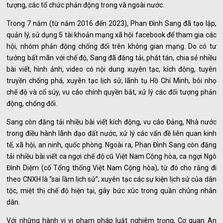
tượng, các tổ chức phản động trong và ngoài nước.
Trong 7 năm (từ năm 2016 đến 2023), Phan Đình Sang đã tạo lập,
quản lý, sử dụng 5 tài khoản mạng xã hội facebook để tham gia các
hội, nhóm phản động chống đối trên không gian mạng. Do có tư
tưởng bất mãn với chế độ, Sang đã đăng tải, phát tán, chia sẻ nhiều
bài viết, hình ảnh, video có nội dung xuyên tạc, kích động, tuyên
truyền chống phá, xuyên tạc lịch sử, lãnh tụ Hồ Chí Minh, bôi nhọ
chế độ và cổ súy, vu cáo chính quyền bắt, xử lý các đối tượng phản
động, chống đối.
Sang còn đăng tải nhiều bài viết kích động, vu cáo Đảng, Nhà nước
trong điều hành lãnh đạo đất nước, xử lý các vấn đề liên quan kinh
tế, xã hội, an ninh, quốc phòng. Ngoài ra, Phan Đình Sang còn đăng
tải nhiều bài viết ca ngợi chế độ cũ Việt Nam Cộng hòa, ca ngợi Ngô
Đình Diệm (cố Tổng thống Việt Nam Cộng hòa), từ đó cho rằng đi
theo CNXH là “sai lầm lịch sử”; xuyên tạc các sự kiện lịch sử của dân
tộc, miệt thị chế độ hiện tại, gây bức xúc trong quần chúng nhân
dân.
Với những hành vi vi phạm pháp luật nghiêm trọng, Cơ quan An