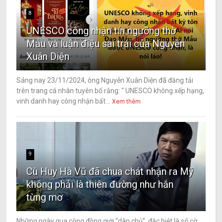
8
UNESCO công nhận tín ngưỡng thờ
Mẫu và luận điệu sai trái của Nguyễn
Xuân Diện
Sáng nay 23/11/2024, ông Nguyễn Xuân Diện đã đăng tải
trên trang cá nhân tuyên bố rằng: “ UNESCO không xếp hạng,
vinh danh hay công nhận bất...
Xem thêm
9
Cù Huy Hà Vũ đã chua chát nhận ra Mỹ
không phải là thiên đường như hắn
từng mơ
Những ngày qua cộng đồng giới “dân chủ”, đặc biệt là số cờ