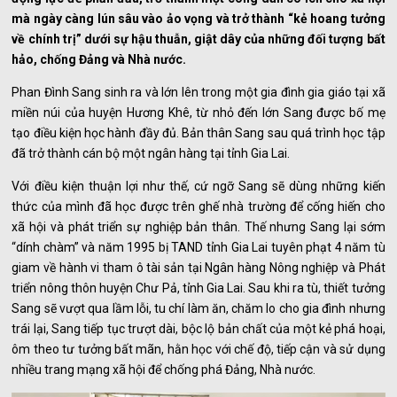
mà ngày càng lún sâu vào ảo vọng và trở thành “kẻ hoang tưởng
về chính trị” dưới sự hậu thuẫn, giật dây của những đối tượng bất
hảo, chống Đảng và Nhà nước.
Phan Đình Sang sinh ra và lớn lên trong một gia đình gia giáo tại xã
miền núi của huyện Hương Khê, từ nhỏ đến lớn Sang được bố mẹ
tạo điều kiện học hành đầy đủ. Bản thân Sang sau quá trình học tập
đã trở thành cán bộ một ngân hàng tại tỉnh Gia Lai.
Với điều kiện thuận lợi như thế, cứ ngỡ Sang sẽ dùng những kiến
thức của mình đã học được trên ghế nhà trường để cống hiến cho
xã hội và phát triển sự nghiệp bản thân. Thế nhưng Sang lại sớm
“dính chàm” và năm 1995 bị TAND tỉnh Gia Lai tuyên phạt 4 năm tù
giam về hành vi tham ô tài sản tại Ngân hàng Nông nghiệp và Phát
triển nông thôn huyện Chư Pả, tỉnh Gia Lai. Sau khi ra tù, thiết tưởng
Sang sẽ vượt qua lầm lỗi, tu chí làm ăn, chăm lo cho gia đình nhưng
trái lại, Sang tiếp tục trượt dài, bộc lộ bản chất của một kẻ phá hoại,
ôm theo tư tưởng bất mãn, hằn học với chế độ, tiếp cận và sử dụng
nhiều trang mạng xã hội để chống phá Đảng, Nhà nước.