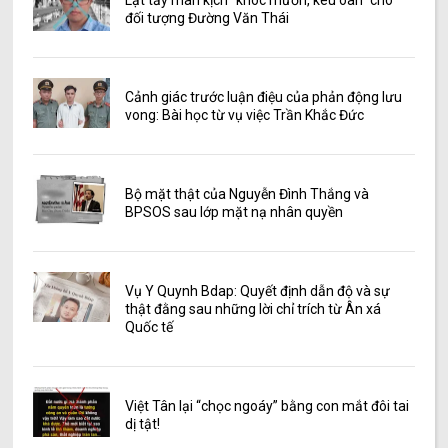
Lật tẩy màn kịch “khóc mướn, kêu oan” cho
đối tượng Đường Văn Thái
Cảnh giác trước luận điệu của phản động lưu
vong: Bài học từ vụ việc Trần Khắc Đức
Bộ mặt thật của Nguyễn Đình Thắng và
BPSOS sau lớp mặt nạ nhân quyền
Vụ Y Quynh Bdap: Quyết định dẫn độ và sự
thật đằng sau những lời chỉ trích từ Ân xá
Quốc tế
Việt Tân lại “chọc ngoáy” bằng con mắt đôi tai
dị tật!