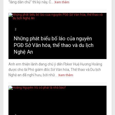
“làng dân chủ” thì kỳ này, C...
Xem thêm
2
Những phát biểu bố láo của nguyên
PGĐ Sở Văn hóa, thể thao và du lịch
Nghệ An
Anh em thiện lành đang chú ý đến Fbker Huệ Hương Hoàng
được cho là Phó giám đốc Sở Văn hóa, Thể thao và Du lịch
Nghệ an đã nghỉ hưu, bởi nhữ...
Xem thêm