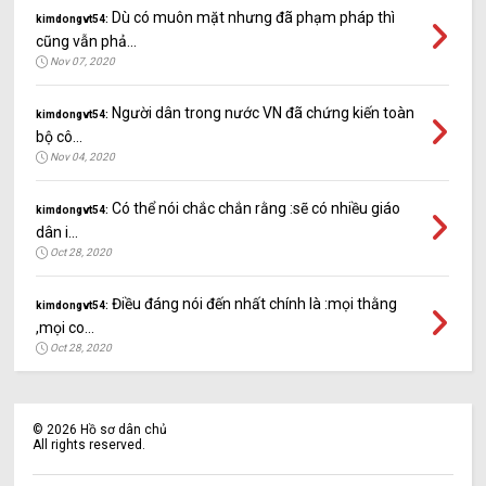
Dù có muôn mặt nhưng đã phạm pháp thì
kimdongvt54:
cũng vẫn phả...
Nov 07, 2020
Người dân trong nước VN đã chứng kiến toàn
kimdongvt54:
bộ cô...
Nov 04, 2020
Có thể nói chắc chắn rằng :sẽ có nhiều giáo
kimdongvt54:
dân i...
Oct 28, 2020
Điều đáng nói đến nhất chính là :mọi thằng
kimdongvt54:
,mọi co...
Oct 28, 2020
©
2026
Hồ sơ dân chủ
All rights reserved.