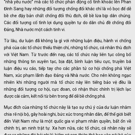
“nhà yêu nước” mà các tổ chức phản động cố tình khoác lên Phan
Đình Sang hay những đối tượng chống đối khác chỉ là vỏ bọc để dễ
bề che đậy bản chất chống đối thù địch, dễ bề lừa bịp dân chúng.
Các đối tượng cố tình lợi dụng quyền tự do dân chủ đề chống đối
Đảng, Nhà nước một cách tinh vi.
Từ lâu, dư luận đã không lạ gì với những luận điệu, hành vi chống
phá của các tổ chức thiếu thiện chí, những tổ chức, cá nhân thù địch
với Việt Nam. Từ trước đến nay, các tổ chức này liên tục công bố
những thông tin xuyên tạc, bịa đặt, bình luận tiêu cực, truyền bá
luận điệu vu cáo, tiếp tay cho các phần tử cơ hội chống phá Việt
Nam, xúc phạm lãnh đạo Đảng và Nhà nước. Cho nên không ngạc
nhiên khi những người mà tổ chức này lên tiếng bảo vệ đều là
những đối tượng cơ hội, cực đoan, có nhận thức chính trị lệch lạc
được cài cắm, kết nối từ bên trong để dễ bề chống phá.
Mục đích của những tổ chức này là tạo sự chú ý của dư luận nhằm
chia rẽ nội bộ, gây hoài nghi, bức xúc trong nhân dân, để thế giới biết
đến Việt Nam như là một quốc gia vi phạm nhân quyền, bất ổn về
chính trị, an ninh trật tự. Xa hơn nữa, các tổ chức, cá nhân này sẽ
đưa ra những đòi hỏi phi lý, kiếm cớ can thiệp thô bạo vào nội bộ của