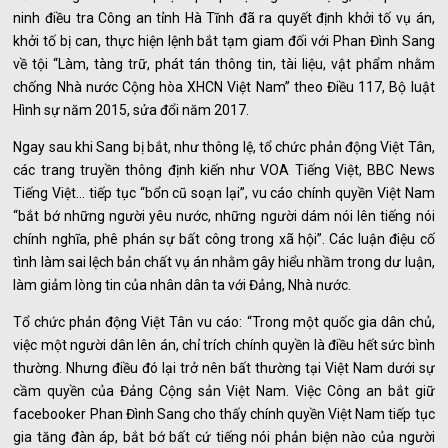
ninh điều tra Công an tỉnh Hà Tĩnh đã ra quyết định khởi tố vụ án,
khởi tố bị can, thực hiện lệnh bắt tạm giam đối với Phan Đình Sang
về tội “Làm, tàng trữ, phát tán thông tin, tài liệu, vật phẩm nhằm
chống Nhà nước Cộng hòa XHCN Việt Nam” theo Điều 117, Bộ luật
Hình sự năm 2015, sửa đổi năm 2017.
Ngay sau khi Sang bị bắt, như thông lệ, tổ chức phản động Việt Tân,
các trang truyền thông định kiến như VOA Tiếng Việt, BBC News
Tiếng Việt… tiếp tục “bổn cũ soạn lại”, vu cáo chính quyền Việt Nam
“bắt bớ những người yêu nước, những người dám nói lên tiếng nói
chính nghĩa, phê phán sự bất công trong xã hội”. Các luận điệu cố
tình làm sai lệch bản chất vụ án nhằm gây hiểu nhầm trong dư luận,
làm giảm lòng tin của nhân dân ta với Đảng, Nhà nước.
Tổ chức phản động Việt Tân vu cáo: “Trong một quốc gia dân chủ,
việc một người dân lên án, chỉ trích chính quyền là điều hết sức bình
thường. Nhưng điều đó lại trở nên bất thường tại Việt Nam dưới sự
cầm quyền của Đảng Cộng sản Việt Nam. Việc Công an bắt giữ
facebooker Phan Đình Sang cho thấy chính quyền Việt Nam tiếp tục
gia tăng đàn áp, bắt bớ bất cứ tiếng nói phản biện nào của người