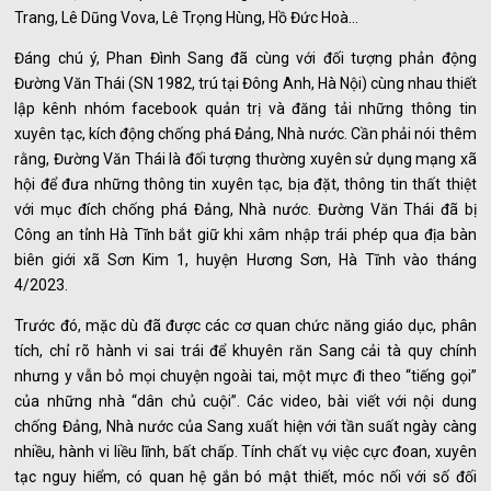
Trang, Lê Dũng Vova, Lê Trọng Hùng, Hồ Đức Hoà…
Đáng chú ý, Phan Đình Sang đã cùng với đối tượng phản động
Đường Văn Thái (SN 1982, trú tại Đông Anh, Hà Nội) cùng nhau thiết
lập kênh nhóm facebook quản trị và đăng tải những thông tin
xuyên tạc, kích động chống phá Đảng, Nhà nước. Cần phải nói thêm
rằng, Đường Văn Thái là đối tượng thường xuyên sử dụng mạng xã
hội để đưa những thông tin xuyên tạc, bịa đặt, thông tin thất thiệt
với mục đích chống phá Đảng, Nhà nước. Đường Văn Thái đã bị
Công an tỉnh Hà Tĩnh bắt giữ khi xâm nhập trái phép qua địa bàn
biên giới xã Sơn Kim 1, huyện Hương Sơn, Hà Tĩnh vào tháng
4/2023.
Trước đó, mặc dù đã được các cơ quan chức năng giáo dục, phân
tích, chỉ rõ hành vi sai trái để khuyên răn Sang cải tà quy chính
nhưng y vẫn bỏ mọi chuyện ngoài tai, một mực đi theo “tiếng gọi”
của những nhà “dân chủ cuội”. Các video, bài viết với nội dung
chống Đảng, Nhà nước của Sang xuất hiện với tần suất ngày càng
nhiều, hành vi liều lĩnh, bất chấp. Tính chất vụ việc cực đoan, xuyên
tạc nguy hiểm, có quan hệ gắn bó mật thiết, móc nối với số đối