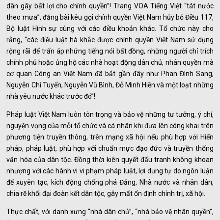
dân gây bất lợi cho chính quyền”! Trang VOA Tiếng Việt “tát nước
theo mưa”, đăng bài kêu gọi chính quyền Việt Nam hủy bỏ Điều 117,
Bộ luật Hình sự cùng với các điều khoản khác. Tổ chức này cho
rằng, “các điều luật hà khắc được chính quyền Việt Nam sử dụng
rộng rãi để trấn áp những tiếng nói bất đồng, những người chỉ trích
chính phủ hoặc ủng hộ các nhà hoạt động dân chủ, nhân quyền mà
cơ quan Công an Việt Nam đã bắt gần đây như Phan Đình Sang,
Nguyễn Chí Tuyến, Nguyễn Vũ Bình, Đỗ Minh Hiền và một loạt những
nhà yêu nước khác trước đó”!
Pháp luật Việt Nam luôn tôn trọng và bảo vệ những tư tưởng, ý chí,
nguyện vọng của mỗi tổ chức và cá nhân khi đưa lên công khai trên
phương tiện truyền thông, trên mạng xã hội nếu phù hợp với Hiến
pháp, pháp luật, phù hợp với chuẩn mực đạo đức và truyền thống
văn hóa của dân tộc. Đồng thời kiên quyết đấu tranh không khoan
nhượng với các hành vi vi phạm pháp luật, lợi dụng tự do ngôn luận
để xuyên tạc, kích động chống phá Đảng, Nhà nước và nhân dân,
chia rẽ khối đại đoàn kết dân tộc, gây mất ổn định chính trị, xã hội.
Thực chất, với danh xưng “nhà dân chủ”, “nhà bảo vệ nhân quyền”,