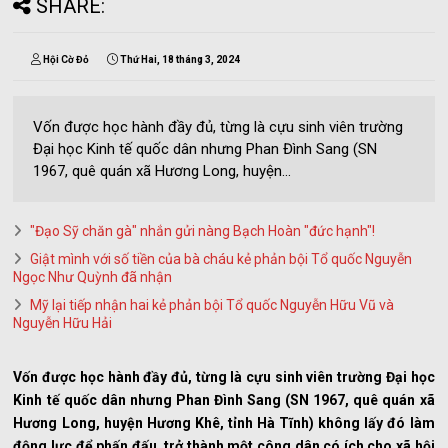
SHARE:
Hội Cờ Đỏ
Thứ Hai, 18 tháng 3, 2024
Vốn được học hành đầy đủ, từng là cựu sinh viên trường
Đại học Kinh tế quốc dân nhưng Phan Đình Sang (SN
1967, quê quán xã Hương Long, huyện...
"Đạo Sỹ chăn gà" nhắn gửi nàng Bạch Hoàn "đức hạnh"!
Giật mình với số tiền của bà cháu kẻ phản bội Tổ quốc Nguyễn
Ngọc Như Quỳnh đã nhận
Mỹ lại tiếp nhận hai kẻ phản bội Tổ quốc Nguyễn Hữu Vũ và
Nguyễn Hữu Hải
Vốn được học hành đầy đủ, từng là cựu sinh viên trường Đại học
Kinh tế quốc dân nhưng Phan Đình Sang (SN 1967, quê quán xã
Hương Long, huyện Hương Khê, tỉnh Hà Tĩnh) không lấy đó làm
động lực để phấn đấu, trở thành một công dân có ích cho xã hội