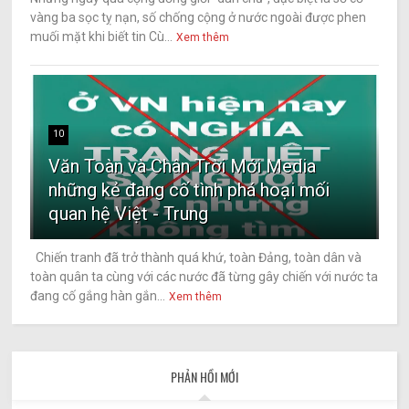
vàng ba sọc tỵ nạn, số chống cộng ở nước ngoài được phen
muối mặt khi biết tin Cù...
Xem thêm
10
Văn Toàn và Chân Trời Mới Media
những kẻ đang cố tình phá hoại mối
quan hệ Việt - Trung
Chiến tranh đã trở thành quá khứ, toàn Đảng, toàn dân và
toàn quân ta cùng với các nước đã từng gây chiến với nước ta
đang cố gắng hàn gắn...
Xem thêm
PHẢN HỒI MỚI