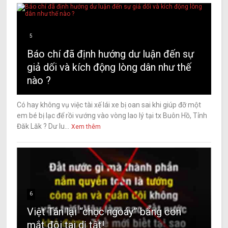
5
Báo chí đã định hướng dư luận đến sự
giả dối và kích động lòng dân như thế
nào ?
Có hay không vụ việc tài xế lái xe bị oan sai khi giúp đỡ một
em bé bị lạc để rồi vướng vào vòng lao lý tại tx Buôn Hồ, Tỉnh
Đăk Lăk ? Dư lu...
Xem thêm
6
Việt Tân lại “chọc ngoáy” bằng con
mắt đôi tai dị tật!