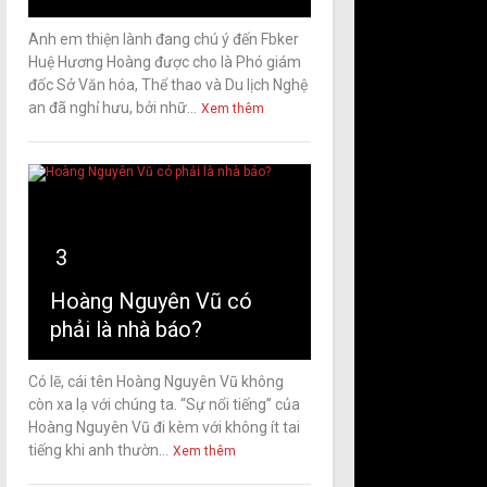
Anh em thiện lành đang chú ý đến Fbker
Huệ Hương Hoàng được cho là Phó giám
đốc Sở Văn hóa, Thể thao và Du lịch Nghệ
an đã nghỉ hưu, bởi nhữ...
Xem thêm
3
Hoàng Nguyên Vũ có
phải là nhà báo?
Có lẽ, cái tên Hoàng Nguyên Vũ không
còn xa lạ với chúng ta. “Sự nổi tiếng” của
Hoàng Nguyên Vũ đi kèm với không ít tai
tiếng khi anh thườn...
Xem thêm