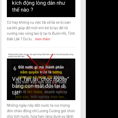
kích động lòng dân như
thế nào ?
Có hay không vụ việc tài xế lái xe bị oan
sai khi giúp đỡ một em bé bị lạc để rồi
vướng vào vòng lao lý tại tx Buôn Hồ, Tỉnh
Đăk Lăk ? Dư lu...
Xem thêm
6
Việt Tân lại “chọc ngoáy”
bằng con mắt đôi tai dị
tật!
Những ngày này đất nước ta vui mừng
đón chào đồng chí Lương Cường giữ chức
chủ tịch nước, hứa hẹn rằng dưới sự lãnh