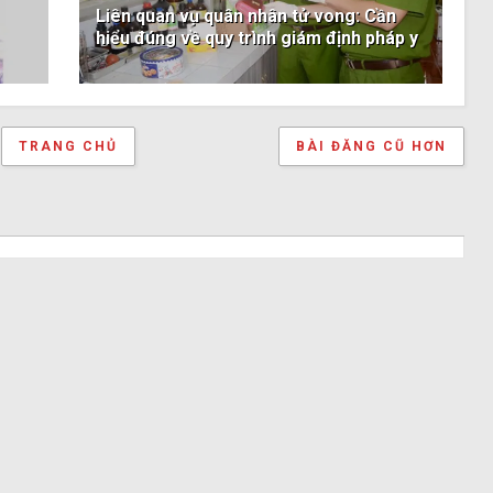
Liên quan vụ quân nhân tử vong: Cần
hiểu đúng về quy trình giám định pháp y
TRANG CHỦ
BÀI ĐĂNG CŨ HƠN