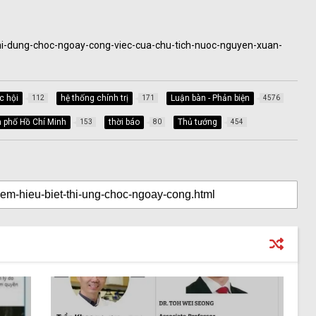
hi-dung-choc-ngoay-cong-viec-cua-chu-tich-nuoc-nguyen-xuan-
c hội
hệ thống chính trị
Luận bàn - Phản biện
112
171
4576
 phố Hồ Chí Minh
thời báo
Thủ tướng
153
80
454