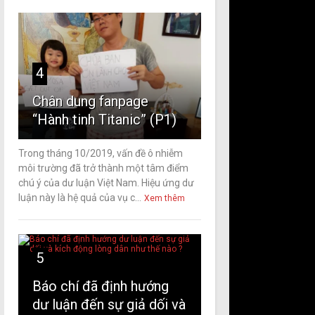
4
Chân dung fanpage
“Hành tinh Titanic” (P1)
Trong tháng 10/2019, vấn đề ô nhiễm
môi trường đã trở thành một tâm điểm
chú ý của dư luận Việt Nam. Hiệu ứng dư
luận này là hệ quả của vụ c...
Xem thêm
5
Báo chí đã định hướng
dư luận đến sự giả dối và