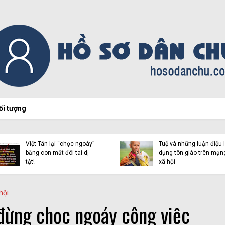
ối tượng
Hiện tượng Thích Minh
Việt Tân lại “chọc ngoáy”
Tuệ và những luận điệu l
bằng con mắt đôi tai dị
dụng tôn giáo trên mạn
tật!
xã hội
hội
 đừng chọc ngoáy công việc