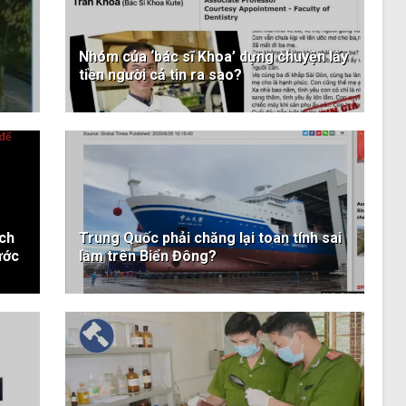
Nhóm của ‘bác sĩ Khoa’ dựng chuyện lấy
tiền người cả tin ra sao?
ịch
Trung Quốc phải chăng lại toan tính sai
ước
lầm trên Biển Đông?