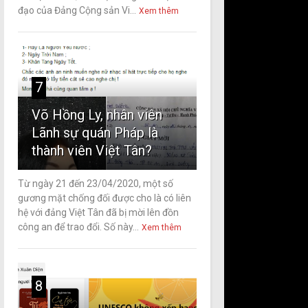
đạo của Đảng Cộng sản Vi...
Xem thêm
7
Võ Hồng Ly, nhân viên
Lãnh sự quán Pháp là
thành viên Việt Tân?
Từ ngày 21 đến 23/04/2020, một số
gương mặt chống đối được cho là có liên
hệ với đảng Việt Tân đã bị mời lên đồn
công an để trao đổi. Số này...
Xem thêm
8