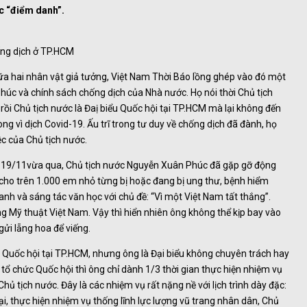
c “điểm danh”.
ống dịch ở TP.HCM
ữa hai nhân vật giả tưởng, Việt Nam Thời Báo lồng ghép vào đó một
 Phúc và chính sách chống dịch của Nhà nước. Họ nói thời Chủ tịch
ồi Chủ tịch nước là Đaị biểu Quốc hội tại TP.HCM mà lại không đến
g vì dịch Covid-19. Ấu trĩ trong tư duy về chống dịch đã đành, họ
ệc của Chủ tịch nước.
iều 19/11vừa qua, Chủ tịch nước Nguyễn Xuân Phúc đã gặp gỡ động
cho trên 1.000 em nhỏ từng bị hoặc đang bị ung thư, bệnh hiểm
ranh và sáng tác văn học với chủ đề: “Vì một Việt Nam tất thắng”.
g Mỹ thuật Việt Nam. Vậy thì hiển nhiên ông không thể kịp bay vào
ửi lẵng hoa để viếng.
Quốc hội tại TP.HCM, nhưng ông là Đại biểu không chuyên trách hay
 tổ chức Quốc hội thì ông chỉ dành 1/3 thời gian thực hiện nhiệm vụ
Chủ tịch nước. Đây là các nhiệm vụ rất nặng nề với lịch trình dày đặc:
ại, thực hiện nhiệm vụ thống lĩnh lực lượng vũ trang nhân dân, Chủ