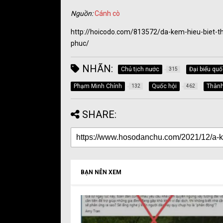
Nguồn:
Cánh cò
http://hoicodo.com/813572/da-kem-hieu-biet-t
phuc/
NHÃN:
Chủ tịch nước
Đại biểu quố
315
Phạm Minh Chính
Quốc hội
Thành
132
462
SHARE:
BẠN NÊN XEM