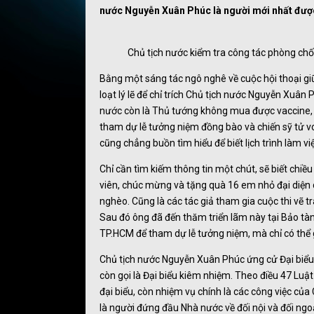
nước Nguyễn Xuân Phúc là người mới nhất đượ
Chủ tịch nước kiểm tra công tác phòng ch
Bằng một sáng tác ngô nghê về cuộc hội thoại gi
loạt lý lẽ để chỉ trích Chủ tịch nước Nguyễn Xuân
nước còn là Thủ tướng không mua được vaccine, r
tham dự lễ tưởng niệm đồng bào và chiến sỹ tử von
cũng chẳng buồn tìm hiểu để biết lịch trình làm vi
Chỉ cần tìm kiếm thông tin một chút, sẽ biết ch
viên, chúc mừng và tặng quà 16 em nhỏ đại diện 
nghèo. Cũng là các tác giả tham gia cuộc thi vẽ t
Sau đó ông đã đến thăm triển lãm này tại Bảo tàn
TP.HCM để tham dự lễ tưởng niệm, mà chỉ có thể g
Chủ tịch nước Nguyễn Xuân Phúc ứng cử Đại biểu 
còn gọi là Đại biểu kiêm nhiệm. Theo điều 47 Luật
đại biểu, còn nhiệm vụ chính là các công việc của 
là người đứng đầu Nhà nước về đối nội và đối ngo