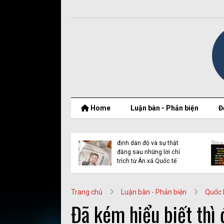
Home
Luận bàn - Phản biện
Đ
t thật của Nguyễn
Vụ Y Quynh Bdap: Quyết
 Thắng và BPSOS
định dẫn độ và sự thật
ớp mặt nạ nhân
đằng sau những lời chỉ
n
trích từ Ân xá Quốc tế
Trang chủ
Luận bàn - Phản biện
Quốc 
Đã kém hiểu biết thì