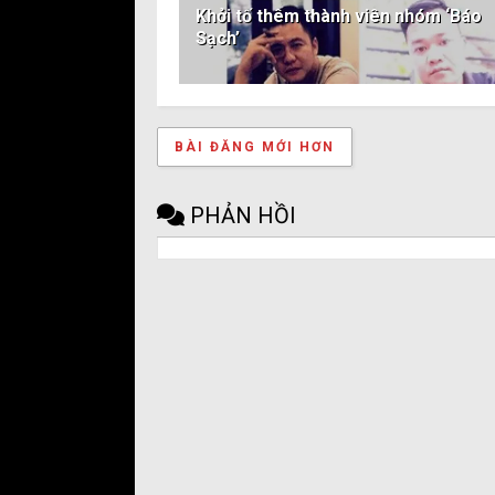
Khởi tố thêm thành viên nhóm ‘Báo
Sạch’
BÀI ĐĂNG MỚI HƠN
PHẢN HỒI