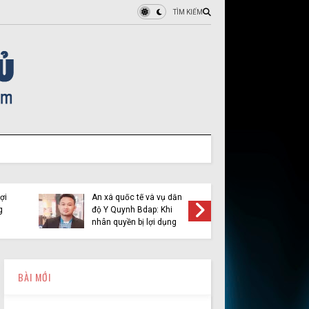
TÌM KIẾM
ợi
Ân xá quốc tế và vụ dẫn
Việt Tân 
g
độ Y Quynh Bdap: Khi
cầu pha
nhân quyền bị lợi dụng
BÀI MỚI