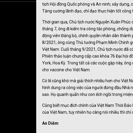
tịch Hội đồng Quốc phòng và An ninh; xây dựng, 
Tăng cường lãnh đạo, chỉ đạo thực hiện tốt công t
Thời gian qua, Chủ tịch nước Nguyễn Xuân Phúc đã
tháng 7, ông đi kiểm tra công tác phòng, chống dị
động viên Đảng bộ, chính quyền nhân dân thành p
8/2021, ông cùng Thủ tướng Phạm Minh Chính gửi 
Việt Nam. Cuối tháng 9/2021, Chủ tịch nước đã c
Phiên thảo luận chung cấp cao khóa 76 Đại hội 
York, Hoa Kỳ. Trong tất cả các cuộc gặp này, ôn
cho vaccine cho Việt Nam.
Có lẽ cũng khó mà giải thích nhiều hơn cho Việt 
hình dung ra công việc của người đứng đầu Nhà nư
sao. Họ quanh quẩn như con ếch ngồi trong miệng g
Cũng biết mục đích chính của Việt Nam Thời Báo 
của Việt Nam, tuy nhiên họ càng nói nhiều thì chỉ c
An Diễm