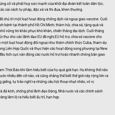
củng cố và phát huy sức mạnh của khối đại đoàn kết toàn dân tộc;
ác cải cách tư pháp, đặc xá và thi đua, khen thưởng.
 chủ trì một loạt hoạt động chống dịch và ngoại giao vaccine. Cuối
ch bệnh tại thành phố Hồ Chí Minh; thăm hỏi, chia sẻ, tặng quà và
hố vững tin khắc phục khó khăn, chiến thắng đại dịch. Cuối tháng
thư cho các lãnh đạo EU đề nghị EU hỗ trợ, chia sẻ vaccine cho
ó một loạt hoạt động đối ngoại như thăm chính thức Cuba, tham dự
đồng Liên Hợp Quốc và thực hiện các hoạt động song phương tại New
g đều tích cực vận động các nước hỗ trợ hoặc nhanh chóng bàn giao
Nam Thời Báo khi tầm hiểu biết của họ quá giới hạn. Họ không thể nào
ớc nhiều đến cỡ nào, và cũng chẳng thể biết thế giới này rộng lớn ra
iếng, tự trào nghĩ ra những câu hội thoại nhạt nhẽo, vô vị.
là đả kích, chống phá lãnh đạo Đảng, Nhà nước và các chính sách
àng làm lộ ra hiểu biết ấu trĩ, hạn hẹp.