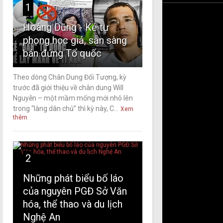
1
Hoàng Dũng - Kẻ tự
phong học giả, sẵn sàng
bán đứng Tổ quốc
Theo dòng Chân Dung Đối Tượng, kỳ
trước đã giới thiệu về chân dung Will
Nguyễn – một mầm mống mới nhô lên
trong “làng dân chủ” thì kỳ này, C...
Xem
thêm
2
Những phát biểu bố láo
của nguyên PGĐ Sở Văn
hóa, thể thao và du lịch
Nghệ An