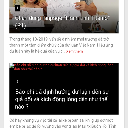
4
Chân dung fanpage “Hành tinh Titanic”
(P1)
Trong tháng 10/2019, vấn đề ô nhiễm môi trường đã trở
thành một tâm điểm chú ý của dư luận Việt Nam. Hiệu ứng
dư luận này là hệ quả của vụ c...
Xem thêm
5
Báo chí đã định hướng dư luận đến sự
giả dối và kích động lòng dân như thế
nào ?
Có hay không vụ việc tài xế lái xe bị oan sai khi giúp đỡ một
em bé bị lạc để rồi vướng vào vòng lao lý tại tx Buôn Hồ, Tỉnh