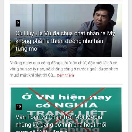
9
Cù Huy Hà Vũ đã chua chát nhận ra Mỹ
không phải là thiên đường như hắn
từng mơ
Những ngày qua cộng đồng giới “dân chủ”, đặc biệt là số cờ
vàng ba sọc tỵ nạn, số chống cộng ở nước ngoài được phen
muối mặt khi biết tin Cù...
Xem thêm
10
Văn Toàn và Chân Trời Mới Media
những kẻ đang cố tình phá hoại mối