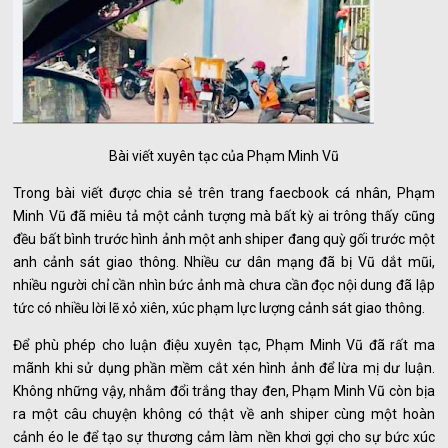
Bài viết xuyên tạc của Phạm Minh Vũ
Trong bài viết được chia sẻ trên trang faecbook cá nhân, Phạm
Minh Vũ đã miêu tả một cảnh tượng mà bất kỳ ai trông thấy cũng
đều bất bình trước hình ảnh một anh shiper đang quỳ gối trước một
anh cảnh sát giao thông. Nhiều cư dân mạng đã bị Vũ dắt mũi,
nhiều người chỉ cần nhìn bức ảnh mà chưa cần đọc nội dung đã lập
tức có nhiều lời lẽ xỏ xiên, xúc phạm lực lượng cảnh sát giao thông.
Để phù phép cho luận điệu xuyên tạc, Phạm Minh Vũ đã rất ma
mãnh khi sử dụng phần mềm cắt xén hình ảnh để lừa mị dư luận.
Không những vậy, nhằm đổi trắng thay đen, Phạm Minh Vũ còn bịa
ra một câu chuyện không có thật về anh shiper cùng một hoàn
cảnh éo le để tạo sự thương cảm làm nền khơi gợi cho sự bức xúc