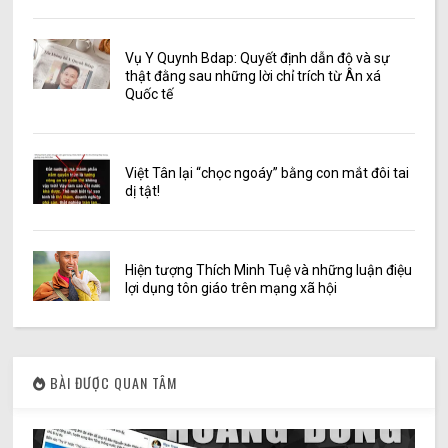
Vụ Y Quynh Bdap: Quyết định dẫn độ và sự
thật đằng sau những lời chỉ trích từ Ân xá
Quốc tế
Việt Tân lại “chọc ngoáy” bằng con mắt đôi tai
dị tật!
Hiện tượng Thích Minh Tuệ và những luận điệu
lợi dụng tôn giáo trên mạng xã hội
BÀI ĐƯỢC QUAN TÂM