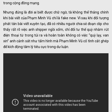
trong cộng đồng mạng.
Nhưng đúng là đời ai biết được chữ ngờ, tà không thể thắng chính
khi bài viết của Phạm Minh Vũ chỉ là fake new. Vì sau khi đối tượng
phát tán bài viết xuyên tạc, đã có nhiều người chia sẻ đoạn clip cho
thấy rất rõ việc anh shipper ngồi xổm, chỉ đổi tư thế quỳ nhằm rút
điện thoại từ trong túi ra và hoàn toàn không có việc “quỳ lạy, van
xin” anh cảnh sát như tấm hình mà Phạm Minh Vũ cố tình cắt ghép
để kích động tâm lý tiêu cực trong dư luận.