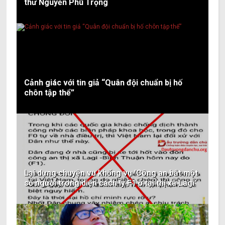
thư Nguyễn Phú Trọng
Cảnh giác với tin giả “Quân đội chuẩn bị hố
chôn tập thể”
Lại dựng chuyện vu khống vụ 'Công an bắt một
số người trong diện cách ly F1 ở tại thị xã Lagi'