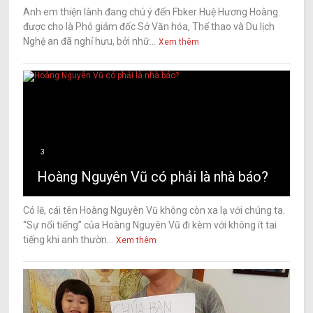
Anh em thiện lành đang chú ý đến Fbker Huệ Hương Hoàng
được cho là Phó giám đốc Sở Văn hóa, Thể thao và Du lịch
Nghệ an đã nghỉ hưu, bởi nhữ...
Xem thêm
3
Hoàng Nguyên Vũ có phải là nhà báo?
Có lẽ, cái tên Hoàng Nguyên Vũ không còn xa lạ với chúng ta.
“Sự nổi tiếng” của Hoàng Nguyên Vũ đi kèm với không ít tai
tiếng khi anh thườn...
Xem thêm