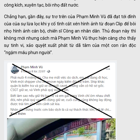
công kích, xuyên tạc, bôi nhọ đất nước.
Chẳng hạn, gần đây, sự trơ trẽn của Phạm Minh Vũ đã đạt tới đỉnh
của của sự lừa lọc khi y cố tình cắt xén hình ảnh từ đoạn Clip để bôi
nhọ hình ảnh cán bộ, chiến sĩ Công an nhân dân. Thủ đoạn này thì
không mới nhưng cách mà Phạm Minh Vũ thực hiện càng cho thấy
sự tinh vi, xảo quyệt xuất phát từ dã tâm của một con rắn độc
“ngậm máu phun người”.