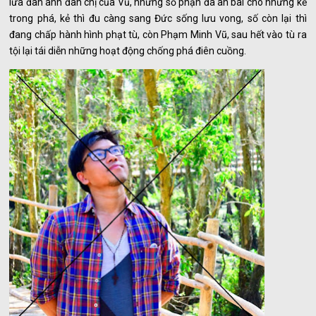
lứa đàn anh đàn chị của Vũ, nhưng số phận đã an bài cho những kẻ
trong phá, kẻ thì đu càng sang Đức sống lưu vong, số còn lại thì
đang chấp hành hình phạt tù, còn Phạm Minh Vũ, sau hết vào tù ra
tội lại tái diễn những hoạt động chống phá điên cuồng.