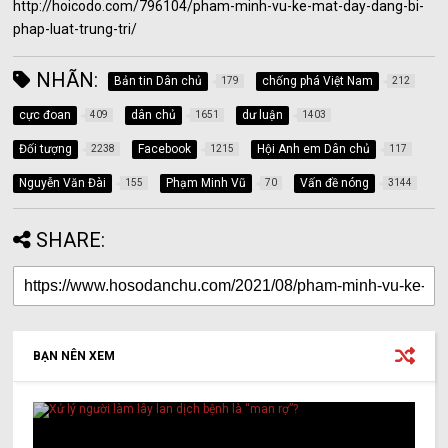
http://hoicodo.com/796104/pham-minh-vu-ke-mat-day-dang-bi-
phap-luat-trung-tri/
NHÃN:
Bản tin Dân chủ
chống phá Việt Nam
179
212
cực đoan
dân chủ
dư luận
409
1651
1403
Đối tượng
Facebook
Hội Anh em Dân chủ
2238
1215
117
Nguyễn Văn Đài
Phạm Minh Vũ
Vấn đề nóng
155
70
3144
SHARE:
BẠN NÊN XEM