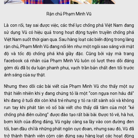
Rận chủ Phạm Minh Vũ
Là con rối, tay sai được việc, các thế lực chống phá Việt Nam đang
sử dụng Vũ có hiệu quả trong hoạt động tuyên truyền chống phá
Việt Nam suốt thời gian qua. Sau hàng loạt các biến động trong làng
rận chủ, Phạm Minh Vũ đang nổi lên như một ngôi sao sáng với mật
độ và tốc độ chống phá khá giầy đặc. Cũng bởi vậy mà trang
facebook cá nhân của Phạm Minh Vũ luôn có lượt theo dõi đáng
gờm dù đã bị dư luận phanh phui, vạch trần bản chất đen tối trước
ánh sáng của sự thật.
Nhưng theo dõi các bài viết của Phạm Minh Vũ cho thấy một sự
thật hiển nhiên khi y đang chứng tỏ là một “con ngựa non háu đá”
khi đang ở tuổi đời còn khá trẻ nhưng y tỏ ra rất sành sỏi và không
run tay khi phát tán vô số bài viết cho thấy dã tâm của một “kẻ
chống phá điên cuồng” được đào tạo rất bài bài. Được tô vẽ, hà hơi,
bơm kích của đồng đảng, Vũ ngày càng sa lầy vào con đường đen
tối, ban đầu chỉ là những phát ngôn cực đoan, nhưng sau đó, Vũ đã
trở thành thành viên cộm cán đứng sau hàng loạt các hoạt động