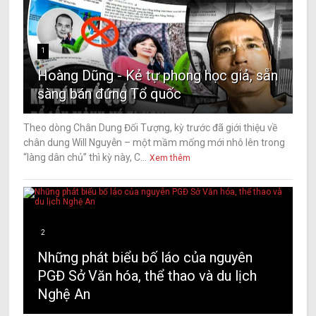
1
Hoàng Dũng - Kẻ tự phong học giả, sẵn
sàng bán đứng Tổ quốc
Theo dòng Chân Dung Đối Tượng, kỳ trước đã giới thiệu về
chân dung Will Nguyễn – một mầm mống mới nhô lên trong
“làng dân chủ” thì kỳ này, C...
Xem thêm
2
Những phát biểu bố láo của nguyên
PGĐ Sở Văn hóa, thể thao và du lịch
Nghệ An