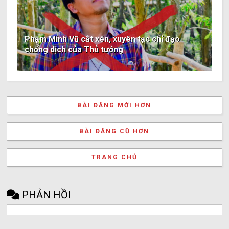
Phạm Minh Vũ cắt xén, xuyên tạc chỉ đạo
chống dịch của Thủ tướng
BÀI ĐĂNG MỚI HƠN
BÀI ĐĂNG CŨ HƠN
TRANG CHỦ
PHẢN HỒI