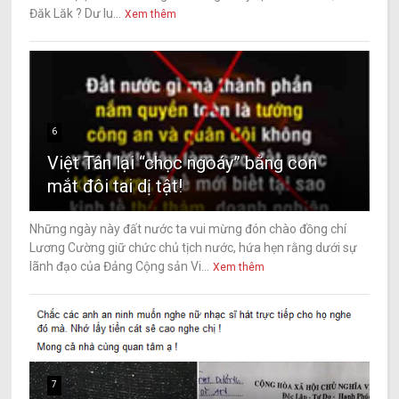
Đăk Lăk ? Dư lu...
Xem thêm
6
Việt Tân lại “chọc ngoáy” bằng con
mắt đôi tai dị tật!
Những ngày này đất nước ta vui mừng đón chào đồng chí
Lương Cường giữ chức chủ tịch nước, hứa hẹn rằng dưới sự
lãnh đạo của Đảng Cộng sản Vi...
Xem thêm
7