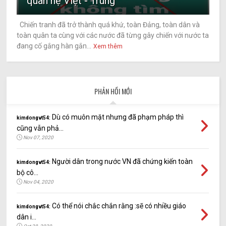
quan hệ Việt - Trung
Chiến tranh đã trở thành quá khứ, toàn Đảng, toàn dân và
toàn quân ta cùng với các nước đã từng gây chiến với nước ta
đang cố gắng hàn gắn...
Xem thêm
PHẢN HỒI MỚI
Dù có muôn mặt nhưng đã phạm pháp thì
kimdongvt54:
cũng vẫn phả...
Nov 07, 2020
Người dân trong nước VN đã chứng kiến toàn
kimdongvt54:
bộ cô...
Nov 04, 2020
Có thể nói chắc chắn rằng :sẽ có nhiều giáo
kimdongvt54:
dân i...