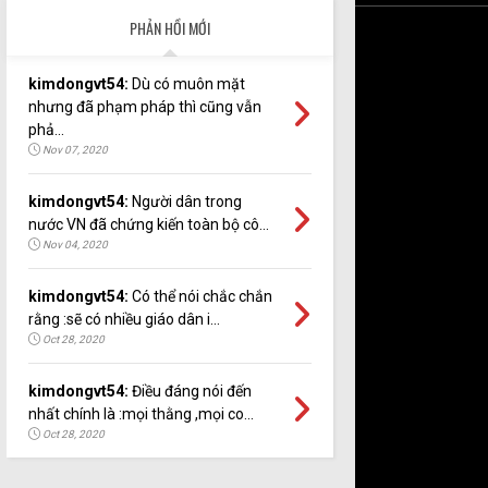
PHẢN HỒI MỚI
kimdongvt54:
Dù có muôn mặt
nhưng đã phạm pháp thì cũng vẫn
phả...
Nov 07, 2020
kimdongvt54:
Người dân trong
nước VN đã chứng kiến toàn bộ cô...
Nov 04, 2020
kimdongvt54:
Có thể nói chắc chắn
rằng :sẽ có nhiều giáo dân i...
Oct 28, 2020
kimdongvt54:
Điều đáng nói đến
nhất chính là :mọi thằng ,mọi co...
Oct 28, 2020