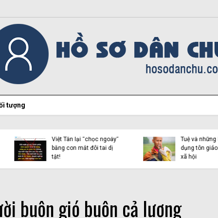
ối tượng
Hiện tượng Thích Minh
Việt Tân lại “chọc ngoáy”
Tuệ và những luận điệu l
bằng con mắt đôi tai dị
dụng tôn giáo trên mạn
tật!
xã hội
ười buôn gió buôn cả lương