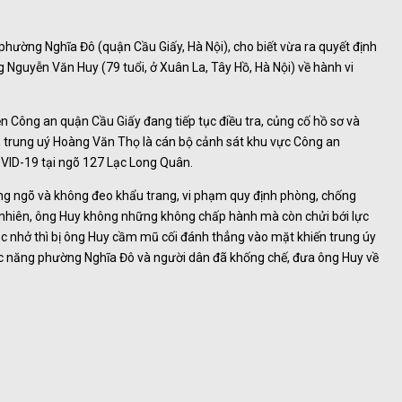
 phường Nghĩa Đô (quận Cầu Giấy, Hà Nội), cho biết vừa ra quyết định
ng Nguyễn Văn Huy (79 tuổi, ở Xuân La, Tây Hồ, Hà Nội) về hành vi
ện Công an quận Cầu Giấy đang tiếp tục điều tra, củng cố hồ sơ và
, trung uý Hoàng Văn Thọ là cán bộ cảnh sát khu vực Công an
VID-19 tại ngõ 127 Lạc Long Quân.
rong ngõ và không đeo khẩu trang, vi phạm quy định phòng, chống
y nhiên, ông Huy không những không chấp hành mà còn chửi bới lực
ắc nhở thì bị ông Huy cầm mũ cối đánh thẳng vào mặt khiến trung úy
ức năng phường Nghĩa Đô và người dân đã khống chế, đưa ông Huy về