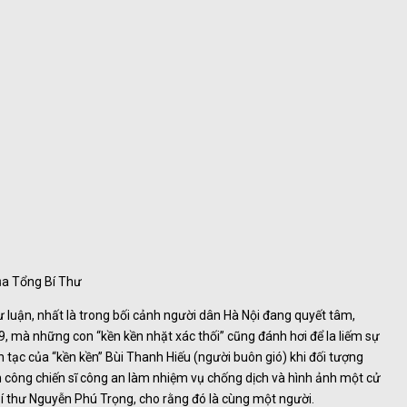
của Tổng Bí Thư
 luận, nhất là trong bối cảnh người dân Hà Nội đang quyết tâm,
9, mà những con “kền kền nhặt xác thối” cũng đánh hơi để la liếm sự
ên tạc của “kền kền” Bùi Thanh Hiếu (người buôn gió) khi đối tượng
n công chiến sĩ công an làm nhiệm vụ chống dịch và hình ảnh một cử
Bí thư Nguyễn Phú Trọng, cho rằng đó là cùng một người.