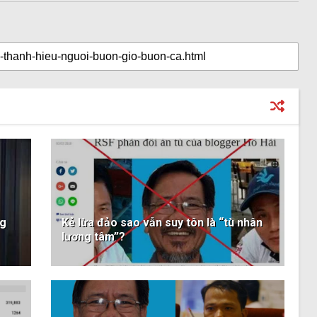
ng
Kẻ lừa đảo sao vẫn suy tôn là “tù nhân
lương tâm”?