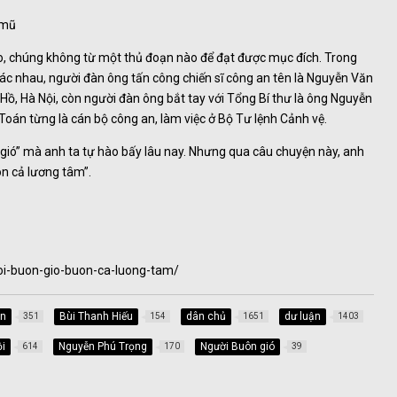
 mũ
, chúng không từ một thủ đoạn nào để đạt được mục đích. Trong
khác nhau, người đàn ông tấn công chiến sĩ công an tên là Nguyễn Văn
Hồ, Hà Nội, còn người đàn ông bắt tay với Tổng Bí thư là ông Nguyễn
 Toán từng là cán bộ công an, làm việc ở Bộ Tư lệnh Cảnh vệ.
gió” mà anh ta tự hào bấy lâu nay. Nhưng qua câu chuyện này, anh
ôn cả lương tâm”.
oi-buon-gio-buon-ca-luong-tam/
an
Bùi Thanh Hiếu
dân chủ
dư luận
351
154
1651
1403
i
Nguyễn Phú Trọng
Người Buôn gió
614
170
39