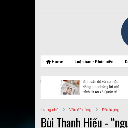
Home
Luận bàn - Phản biện
Đ
t thật của Nguyễn
Vụ Y Quynh Bdap: Quyết
 Thắng và BPSOS
định dẫn độ và sự thật
ớp mặt nạ nhân
đằng sau những lời chỉ
n
trích từ Ân xá Quốc tế
Trang chủ
Vấn đề nóng
Đối tượng
Bùi Thanh Hiếu - “ng