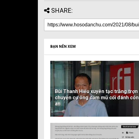
SHARE:
BẠN NÊN XEM
Bùi Thanh Hiếu xuyên tạc trắng trợn
chuyện cụ ông cầm mũ cối đánh cô
an