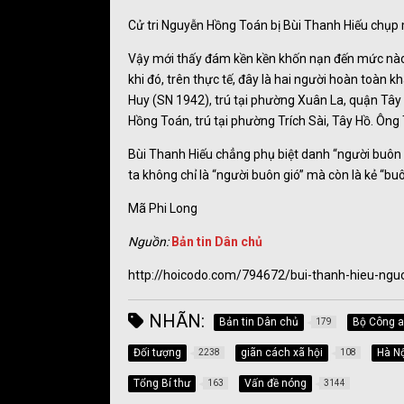
Cử tri Nguyễn Hồng Toán bị Bùi Thanh Hiếu chụp
Vậy mới thấy đám kền kền khốn nạn đến mức nào
khi đó, trên thực tế, đây là hai người hoàn toàn 
Huy (SN 1942), trú tại phường Xuân La, quận Tây 
Hồng Toán, trú tại phường Trích Sài, Tây Hồ. Ông
Bùi Thanh Hiếu chẳng phụ biệt danh “người buôn 
ta không chỉ là “người buôn gió” mà còn là kẻ “bu
Mã Phi Long
Nguồn:
Bản tin Dân chủ
http://hoicodo.com/794672/bui-thanh-hieu-ngu
NHÃN:
Bản tin Dân chủ
Bộ Công 
179
Đối tượng
giãn cách xã hội
Hà Nộ
2238
108
Tổng Bí thư
Vấn đề nóng
163
3144