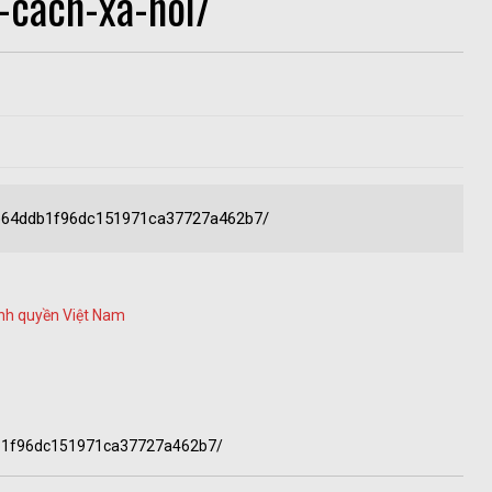
-cach-xa-hoi/
/2b64ddb1f96dc151971ca37727a462b7/
ính quyền Việt Nam
db1f96dc151971ca37727a462b7/