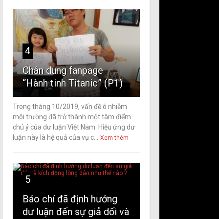
4
Chân dung fanpage
“Hành tinh Titanic” (P1)
Trong tháng 10/2019, vấn đề ô nhiễm
môi trường đã trở thành một tâm điểm
chú ý của dư luận Việt Nam. Hiệu ứng dư
luận này là hệ quả của vụ c...
Xem thêm
5
Báo chí đã định hướng
dư luận đến sự giả dối và