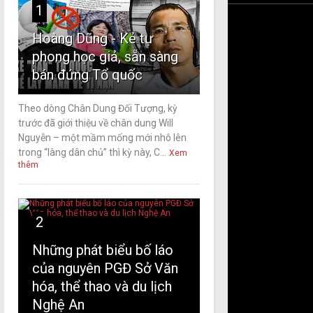
1
Hoàng Dũng - Kẻ tự
phong học giả, sẵn sàng
bán đứng Tổ quốc
Theo dòng Chân Dung Đối Tượng, kỳ
trước đã giới thiệu về chân dung Will
Nguyễn – một mầm mống mới nhô lên
trong “làng dân chủ” thì kỳ này, C...
Xem
thêm
2
Những phát biểu bố láo
của nguyên PGĐ Sở Văn
hóa, thể thao và du lịch
Nghệ An