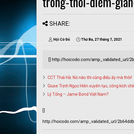
trong-thoi-diem-gian
SHARE:
Hội Cờ Đỏ
Thứ Ba, 27 tháng 7, 2021
[] http://hoicodo.com/amp_validated_url
CCT Thái Hà: Nỏ nào thì cũng điếu ấy mà thôi!
Giuse Trịnh Ngọc Hiên xuyên tạc, công kích ch
Lý Tống – Jame Bond Việt Nam?
[]
http://hoicodo.com/amp_validated_url/2b64d