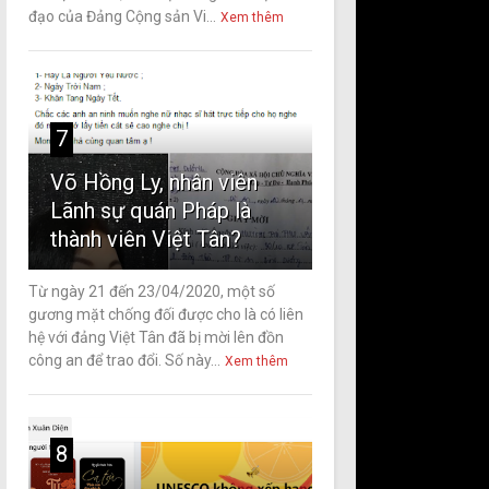
đạo của Đảng Cộng sản Vi...
Xem thêm
7
Võ Hồng Ly, nhân viên
Lãnh sự quán Pháp là
thành viên Việt Tân?
Từ ngày 21 đến 23/04/2020, một số
gương mặt chống đối được cho là có liên
hệ với đảng Việt Tân đã bị mời lên đồn
công an để trao đổi. Số này...
Xem thêm
8