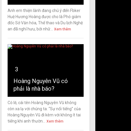
Anh em thiện lành đang chú ý đến Fbker
Huệ Hương Hoàng được cho là Phó giám
đốc Sở Văn hóa, Thể thao và Du lịch Nghệ
an đã nghỉ hưu, bởi nhữ...
Xem thêm
3
Hoàng Nguyên Vũ có
phải là nhà báo?
Có lẽ, cái tên Hoàng Nguyên Vũ không
còn xa lạ với chúng ta. “Sự nổi tiếng” của
Hoàng Nguyên Vũ đi kèm với không ít tai
tiếng khi anh thườn...
Xem thêm