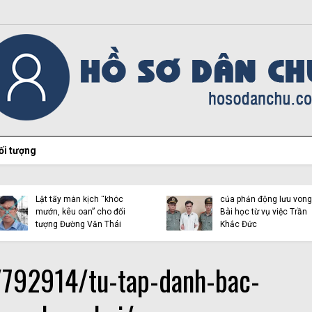
ối tượng
Hiện tượng Thích Minh
Việt Tân lại “chọc ngoáy”
Tuệ và những luận điệu l
bằng con mắt đôi tai dị
dụng tôn giáo trên mạn
tật!
xã hội
/792914/tu-tap-danh-bac-