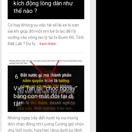
kích động lòng dân như
thế nào ?
Có hay không vụ việc tài xế lái xe bị oan
sai khi giúp đỡ một em bé bị lạc để rồi
vướng vào vòng lao lý tại tx Buôn Hồ, Tỉnh
Đăk Lăk ? Dư lu...
Xem thêm
6
Việt Tân lại “chọc ngoáy”
bằng con mắt đôi tai dị
tật!
Những ngày này đất nước ta vui mừng
đón chào đồng chí Lương Cường giữ chức
chủ tịch nước, hứa hẹn rằng dưới sự lãnh