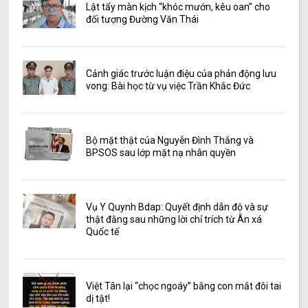
Lật tẩy màn kịch “khóc mướn, kêu oan” cho
đối tượng Đường Văn Thái
Cảnh giác trước luận điệu của phản động lưu
vong: Bài học từ vụ việc Trần Khắc Đức
Bộ mặt thật của Nguyễn Đình Thắng và
BPSOS sau lớp mặt nạ nhân quyền
Vụ Y Quynh Bdap: Quyết định dẫn độ và sự
thật đằng sau những lời chỉ trích từ Ân xá
Quốc tế
Việt Tân lại “chọc ngoáy” bằng con mắt đôi tai
dị tật!