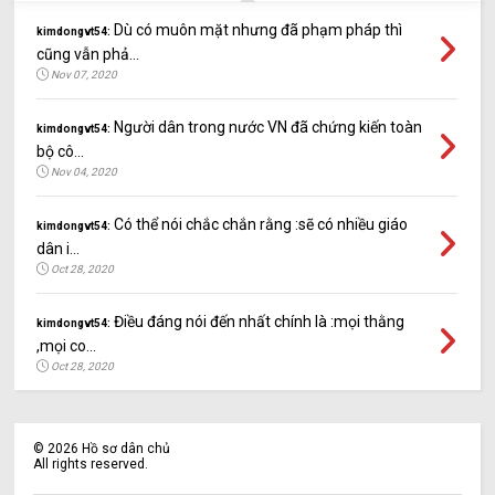
Dù có muôn mặt nhưng đã phạm pháp thì
kimdongvt54:
cũng vẫn phả...
Nov 07, 2020
Người dân trong nước VN đã chứng kiến toàn
kimdongvt54:
bộ cô...
Nov 04, 2020
Có thể nói chắc chắn rằng :sẽ có nhiều giáo
kimdongvt54:
dân i...
Oct 28, 2020
Điều đáng nói đến nhất chính là :mọi thằng
kimdongvt54:
,mọi co...
Oct 28, 2020
©
2026
Hồ sơ dân chủ
All rights reserved.