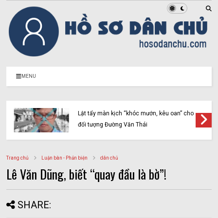
MENU
Lật tẩy màn kịch “khóc mướn, kêu oan” cho
đối tượng Đường Văn Thái
Trang chủ
Luận bàn - Phản biện
dân chủ
Lê Văn Dũng, biết “quay đầu là bờ”!
SHARE: