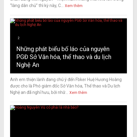
“làng dân chủ” thì kỳ này, C...
Xem thêm
2
Những phát biểu bố láo của nguyên
PGĐ Sở Văn hóa, thể thao và du lịch
Nghệ An
Anh em thiện lành đang chú ý đến Fbker Huệ Hương Hoàng
được cho là Phó giám đốc Sở Văn hóa, Thể thao và Du lịch
Nghệ an đã nghỉ hưu, bởi nhữ...
Xem thêm