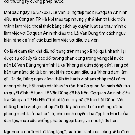
coi thường kỷ cương phép nước.
Mới đây, ngày 16/3/2021, Lê Văn Dũng tiếp tục bị Cơ quan An ninh
điều tra Công an TP Hà Nội triệu tập nhưng y thể hiện thái độ trốn
tránh làm việc, thoái thác bằng cách ủy quyền luật sư thay mình đi
làm việc với Cơ quan An ninh điều tra. Lê Văn Dũng tìm cách nguỵ
biện rằng để “né” các buổi làm việc với điều tra viên.
Có lẽ vì kiếm tiền khá dễ, nổi tiếng trên mạng xã hội quá nhanh, lại
được sự cổ súy từ các đối tượng phản động trong và ngoài nước
nên Lê Văn Dũng nghĩ mình là kẻ “không ai dám động đến”, rằng có
bàn tay nâng đỡ từ bên ngoài thì cơ quan điều tra “không dám làm
gì”. Do đó, Dũng ngày càng thể hiện hành vi phạm pháp một cách
ngang nhiên, bất chấp các khuyên răn. Khi Cơ quan An ninh điều tra
ra quyết định tố tụng, Lê Văn Dũng đã bỏ trốn. Cơ quan An ninh điều
tra Công an TP Hà Nội đã phát lệnh truy nã để truy bắt Dũng. Với
những hành vi phạm pháp đã lật tẩy bản chất của một người tự
phong mình là “nhà báo”, tự cho mình quyền chà đạp lên lợi ích của
dân tộc, mưu cầu chống phá từ ngoại bang vì mưu lợi đê hèn.
Người xưa nói “lưới trời lồng lộng”, sự trốn tránh nào cũng sẽ là định