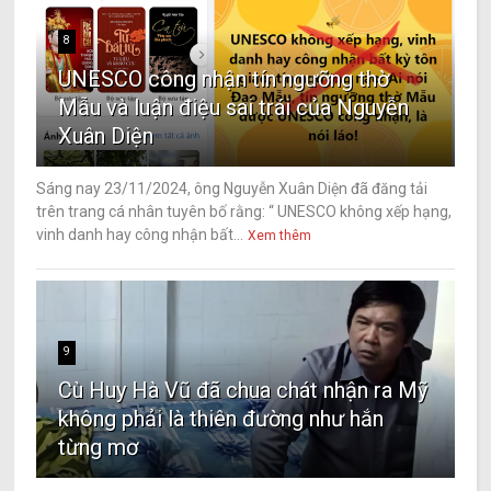
8
UNESCO công nhận tín ngưỡng thờ
Mẫu và luận điệu sai trái của Nguyễn
Xuân Diện
Sáng nay 23/11/2024, ông Nguyễn Xuân Diện đã đăng tải
trên trang cá nhân tuyên bố rằng: “ UNESCO không xếp hạng,
vinh danh hay công nhận bất...
Xem thêm
9
Cù Huy Hà Vũ đã chua chát nhận ra Mỹ
không phải là thiên đường như hắn
từng mơ