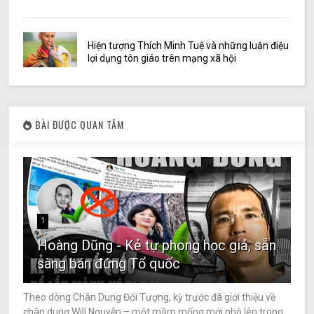
Hiện tượng Thích Minh Tuệ và những luận điệu
lợi dụng tôn giáo trên mạng xã hội
BÀI ĐƯỢC QUAN TÂM
1
Hoàng Dũng - Kẻ tự phong học giả, sẵn
sàng bán đứng Tổ quốc
Theo dòng Chân Dung Đối Tượng, kỳ trước đã giới thiệu về
chân dung Will Nguyễn – một mầm mống mới nhô lên trong