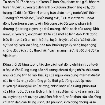
Từ năm 2017 đến nay, từ “kênh 4” ban đầu, nhằm che giấu hành vi
tuyên truyền, xuyên tạc để tránh bị cơ quan chức năng xử lý, đối
tượng đã đổi tên “Kênh 4 phong trào chấn hưng nước Việt” thành
“Thông tấn xã vỉa hè”, “Chấn hưng tivi”, “CHTV VietNam”… hoạt
động livestream trực tuyến. Nội dung các đối tượng phản ánh
thường tập trung xuyên tạc chủ trương, chính sách của Đảng, Nhà
nước; xuyên tạc, xúc phạm đời tư của một số lãnh đạo; kích động
biểu tình, phá rối an ninh trật tự; tuyên truyền, cổ súy “xã hội dân
sự”; đa nguyên, đa đảng, đào tạo, huấn luyện kỹ năng hoạt động
chống đối, cách thức thực hiện “cách mạng màu”, lật đổ chế độ tại
Việt Nam…
Đồng thời để tăng tương tác cho các hoạt động ghi hình trực tuyến
trên, Lê Văn Dũng cùng các đối tượng còn sử dụng nhiều thủ đoạn
như lợi dụng tính tò mò, hiếu kỳ của người dân dùng Internet để đặt
các từ khóa nhạy cảm, lồng ghép thật giả, đúng sai, bóp méo,
xuyên tạc đường lối, chủ trương, chính sách của Đảng, pháp luật
của Nhà nước; đưa sai lệch tình hình các điểm nóng về an ninh trật
tự; xuyên tạc đời tư, học vấn, hình ảnh nhà, nhân thân của các đồng
chí lãnh đạo của Trung ương, địa phương; kích động chống lại sự