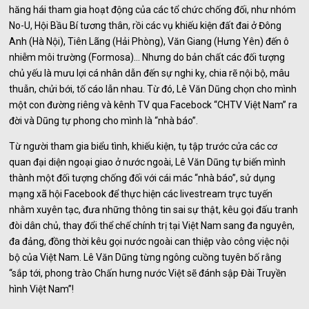
hăng hái tham gia hoạt động của các tổ chức chống đối, như nhóm
No-U, Hội Bầu Bí tương thân, rồi các vụ khiếu kiện đất đai ở Đông
Anh (Hà Nội), Tiên Lãng (Hải Phòng), Văn Giang (Hưng Yên) đến ô
nhiễm môi trường (Formosa)… Nhưng do bản chất các đối tượng
chủ yếu là mưu lợi cá nhân dẫn đến sự nghi kỵ, chia rẽ nội bộ, mâu
thuẫn, chửi bới, tố cáo lẫn nhau. Từ đó, Lê Văn Dũng chọn cho mình
một con đường riêng và kênh TV qua Facebock “CHTV Việt Nam” ra
đời và Dũng tự phong cho mình là “nhà báo”.
Từ người tham gia biểu tình, khiếu kiện, tụ tập trước cửa các cơ
quan đại diện ngoại giao ở nước ngoài, Lê Văn Dũng tự biến mình
thành một đối tượng chống đối với cái mác “nhà báo”, sử dụng
mạng xã hội Facebook để thực hiện các livestream trực tuyến
nhằm xuyên tạc, đưa những thông tin sai sự thật, kêu gọi đấu tranh
đòi dân chủ, thay đổi thể chế chính trị tại Việt Nam sang đa nguyên,
đa đảng, đồng thời kêu gọi nước ngoài can thiệp vào công việc nội
bộ của Việt Nam. Lê Văn Dũng từng ngông cuồng tuyên bố rằng
“sắp tới, phong trào Chấn hưng nước Việt sẽ đánh sập Đài Truyền
hình Việt Nam”!