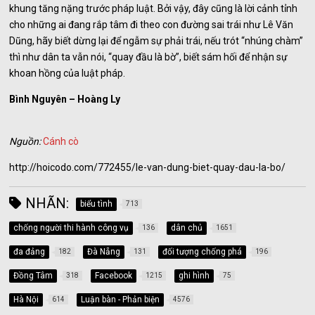
khung tăng nặng trước pháp luật. Bởi vậy, đây cũng là lời cảnh tỉnh
cho những ai đang rắp tâm đi theo con đường sai trái như Lê Văn
Dũng, hãy biết dừng lại để ngẫm sự phải trái, nếu trót “nhúng chàm”
thì như dân ta vẫn nói, “quay đầu là bờ”, biết sám hối để nhận sự
khoan hồng của luật pháp.
Bình Nguyên – Hoàng Ly
Nguồn:
Cánh cò
http://hoicodo.com/772455/le-van-dung-biet-quay-dau-la-bo/
NHÃN:
biểu tình
713
chống người thi hành công vụ
dân chủ
136
1651
đa đảng
Đà Nẵng
đối tượng chống phá
182
131
196
Đồng Tâm
Facebook
ghi hình
318
1215
75
Hà Nội
Luận bàn - Phản biện
614
4576