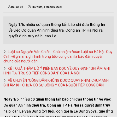
Hội Cờ Đỏ
Thứ Năm, 3 tháng 6, 2021
Ngày 1/6, nhiều cơ quan thông tấn báo chí đưa thông tin
về việc Cơ quan An ninh điều tra, Công an TP Hà Nội ra
quyết định truy nã bị can Lê...
Luật sư Nguyễn Văn Chiến - Chủ nhiệm Đoàn Luật sư Hà Nội: Quy
định về ghi âm, ghi hình trong tiếp công dân là bảo đảm quyền
chung của người dân!
KẾT QUẢ THĂM DÒ Ý KIẾN BẠN ĐỌC VỀ QUY ĐỊNH "GHI ÂM, GHI
HÌNH TẠI TRỤ SỞ TIẾP CÔNG DÂN" CỦA HÀ NỘI
VỀ CHUYỆN "CÔNG DÂN KHÔNG ĐƯỢC QUAY PHIM, CHỤP ẢNH,
GHI ÂM KHI CHƯA CÓ SỰ ĐỒNG Ý CỦA NGƯỜI TIẾP CÔNG DÂN
Ngày 1/6, nhiều cơ quan thông tấn báo chí đưa thông tin về việc
Cơ quan An ninh điều tra, Công an TP Hà Nội ra quyết định truy
nã bị can Lê Văn Dũng (51 tuổi, còn gọi là Lê Dũng vôva, quê Ứng