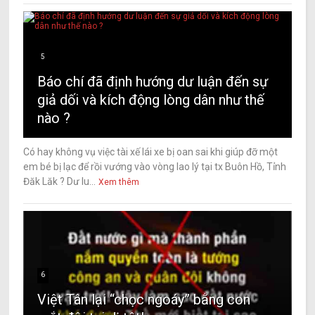
5
Báo chí đã định hướng dư luận đến sự
giả dối và kích động lòng dân như thế
nào ?
Có hay không vụ việc tài xế lái xe bị oan sai khi giúp đỡ một
em bé bị lạc để rồi vướng vào vòng lao lý tại tx Buôn Hồ, Tỉnh
Đăk Lăk ? Dư lu...
Xem thêm
6
Việt Tân lại “chọc ngoáy” bằng con