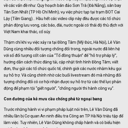
về các vấn đề như: Quy hoạch bán đảo Sơn Trà (Đà Nẵng), sân bay
Tân Sơn Nhất (TP Hồ Chí Minh); vụ việc phức tạp tại trạm BOT Cai
Lậy (Tiền Giang)… Hầu hết các video clip này đều được các tổ chức
phản động lưu vong, các báo, đài, nước ngoài có thái độ thù địch với
Việt Nam khai thác, cổ súy.
Thậm chí khi vụ việc xảy ra tại Đồng Tâm (Mỹ Đức, Hà Nội), Lê Văn
Dũng cùng nhiều đối tượng chống đối trong, ngoài nước đã liên hệ
với số đối tượng cốt cán của “Tổ đồng thuận” để “hỗ trợ pháp lý”,
hướng dẫn cách thức đăng tải, cập nhật tình hình Đồng Tâm; viết
đơn, thư gửi các tổ chức quốc tế, chính giới các nước nhằm kêu gọi
sự hỗ trợ. Và cũng chính nhờ các buổi livestream đó mà những đối
tượng chống đối có cơ hội nhận được sự hỗ trợ từ các thế lực phản
động để phạm tội “giết người”, “chống người thi hành công vụ”.
Con đường của kẻ mưu cầu chống phá từ ngoại bang
Trước những hành vi vi phạm pháp luật nói trên, Lê Văn Dũng đã
nhiều lần bị Cơ quan An ninh điều tra Công an TP Hà Nội triệu tập để
làm việc. Tuy nhiên, Lê Văn Dũng không chấp hành và có biểu hiện