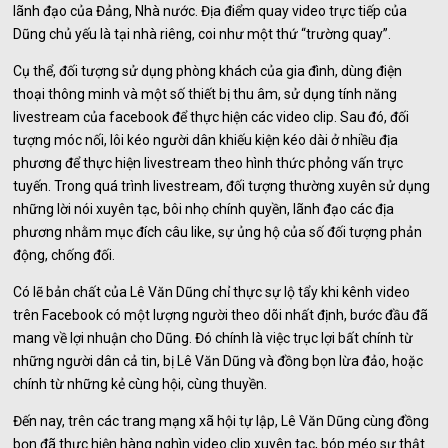
lãnh đạo của Đảng, Nhà nước. Địa điểm quay video trực tiếp của
Dũng chủ yếu là tại nhà riêng, coi như một thứ “trường quay”.
Cụ thể, đối tượng sử dụng phòng khách của gia đình, dùng điện
thoại thông minh và một số thiết bị thu âm, sử dụng tính năng
livestream của facebook để thực hiện các video clip. Sau đó, đối
tượng móc nối, lôi kéo người dân khiếu kiện kéo dài ở nhiều địa
phương để thực hiện livestream theo hình thức phỏng vấn trực
tuyến. Trong quá trình livestream, đối tượng thường xuyên sử dụng
những lời nói xuyên tạc, bôi nhọ chính quyền, lãnh đạo các địa
phương nhằm mục đích câu like, sự ủng hộ của số đối tượng phản
động, chống đối.
Có lẽ bản chất của Lê Văn Dũng chỉ thực sự lộ tẩy khi kênh video
trên Facebook có một lượng người theo dõi nhất định, bước đầu đã
mang về lợi nhuận cho Dũng. Đó chính là việc trục lợi bất chính từ
những người dân cả tin, bị Lê Văn Dũng và đồng bọn lừa đảo, hoặc
chính từ những kẻ cùng hội, cùng thuyền.
Đến nay, trên các trang mạng xã hội tự lập, Lê Văn Dũng cùng đồng
bọn đã thực hiện hàng nghìn video clip xuyên tạc, bóp méo sự thật