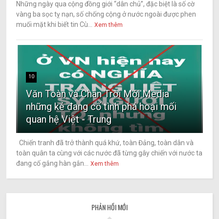
Những ngày qua cộng đồng giới “dân chủ”, đặc biệt là số cờ
vàng ba sọc tỵ nạn, số chống cộng ở nước ngoài được phen
muối mặt khi biết tin Cù...
Xem thêm
10
Văn Toàn và Chân Trời Mới Media
những kẻ đang cố tình phá hoại mối
quan hệ Việt - Trung
Chiến tranh đã trở thành quá khứ, toàn Đảng, toàn dân và
toàn quân ta cùng với các nước đã từng gây chiến với nước ta
đang cố gắng hàn gắn...
Xem thêm
PHẢN HỒI MỚI