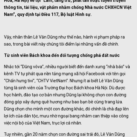
Hòa, Hà Nội) về tội “Làm, tàng trữ, phát tán hoặc tuyên truyền
thông tin, tài liệu, vật phẩm nhằm chống Nhà nước CHXHCN Việt
Nam”, quy định tại Điều 117, Bộ luật Hình sự.
Vậy, nhân thân Lê Văn Dũng như thế nào, hành vi phạm pháp ra
sao, trong bài viết này chúng tôi điểm lại những vấn đề chính.
Từ sinh viên Bách khoa đến đối tượng chống phá đất nước
Nhắc tới “Dũng vôva”, nhiều người biết đến danh xưng “nhà báo” và
kênh TV tự phát qua nền tảng mạng xã hội Facebook với tên gọi
“Chấn hưng tivi”, “CHTV VietNam”. Nhưng ít ai biết Lê Văn Dũng
từng là sinh viên của Trường Đại học Bách khoa Hà Nội. Dù được
học hành, đào tạo cơ bản nhưng Dũng lại không chọn con đường
đóng góp xây dựng quê hương như bao bạn bè cùng trang lứa.
Dũng chọn cho mình một con đường khác, đó chính là chà đạp lên
lợi ích của dân tộc, mưu nhờ ngoại bang nhằm can thiệp vào công
việc nội bộ của Việt Nam, trục lợi cá nhân.
Tuy nhiên, gần 20 năm chọn con đường sai trái đó, Lê Văn Dũng