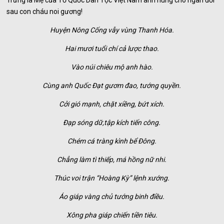
Trưng là Mẹ của Tổ Quốc Dân Tộc Việt Nam anh hùng cho ngàn đời
sau con cháu noi gương!
Huyện Nông Cống vẫy vùng Thanh Hóa.
Hai mươi tuổi chí cả lược thao.
Vào núi chiêu mộ anh hào.
Cùng anh Quốc Đạt gươm đao, tướng quyền.
Cởi gió mạnh, chặt xiềng, bứt xích.
Đạp sóng dữ,tập kích tiến công.
Chém cá tràng kình bể Đông.
Chẳng làm tì thiếp, má hồng nữ nhi.
Thúc voi trận “Hoàng Kỳ” lệnh xướng.
Áo giáp vàng chủ tướng binh điều.
Xông pha giáp chiến tiền tiêu.