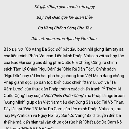
Kế giặc Pháp gian manh xảo ngụy
Bầy Việt Gian quỳ lụy quan thầy
Cờ Vàng Chống Cộng Cho Tây
Dân nô, nhục nước đọa đày lầm than.
Bảo Đại với “Cờ Vàng Ba Sọc Đỏ” bắt đầu buôn nòi giống làm tay sai
cho liên minh Pháp-Vatican. Liên Minh Pháp-Vatican với sự hợp tác
của Bảo Đại cùng các đảng phái Quốc Gia Chống Cộng, ra chính
sách Tâm Lý Chiến “Ngu Dân” để “Chia Rẽ Dân Tộc”. Chính sách
“Ngu Dân” này rất lợi hại: phá hoại phong trào Việt Minh đang chống
Pháp giành độc lập dân tộc, biến cuộc chiến “Xâm Lược” và “Tái
Xâm Lược” của thực dân Pháp thành cuộc chiến tranh “Ý Thức Hệ
Quốc-Cộng” hay cuộc “
Nội Chiến Quốc-Cộng
” mà Pháp là người bạn
“Đồng Minh” giúp dân Việt Nam tiêu diệt Cộng Sản Độc Tài Vô Thần.
Đây là loại “Độc Tố” Màu Da Cam của liên minh Pháp-Vatican, sau
này Mỹ-Vatican và Ngụy Nô Tay Sai “Cờ Vàng” đã di truyền đến ba
thế hệ mãi đến hiện tại vẫn chưa gột rửa hết “Chất Độc Da Cam Nô
Lệ” trong “Não Bộ Cờ Vàng” !