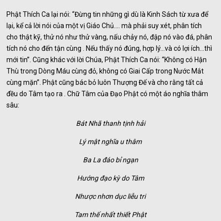
Phật Thích Ca lại nói: “Đừng tin những gì dù là Kinh Sách từ xưa để
lại, kể cả lời nói của một vị Giáo Chủ…. mà phải suy xét, phân tích
cho thật kỹ, thử nó như thử vàng, nấu chảy nó, đập nó vào đá, phân
tích nó cho đến tận cùng . Nếu thấy nó đúng, hợp lý…và có lợi ích…thì
mới tin”. Cũng khác với lời Chúa, Phật Thích Ca nói: “Không có Hận
Thù trong Dòng Máu cùng đỏ, không có Giai Cấp trong Nước Mắt
cùng mặn”. Phật cũng bác bỏ luôn Thượng Đế và cho rằng tất cả
đều do Tâm tạo ra . Chữ Tâm của Đạo Phật có một áo nghĩa thâm
sâu:
Bát Nhã thanh tịnh hải
Lý mật nghĩa u thâm
Ba La đáo bỉ ngạn
Hướng đạo kỳ do Tâm
Nhược nhơn dục liễu tri
Tam thế nhất thiết Phật