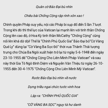
Quân cờ Bảo Đại bù nhìn
Chiêu bài Chống Cộng rập rình xôn xao !
Chính quyền Pháp suy yếu, nội các Pháp bi sụp đổ đến 5 lần 7 lượt.
Trong khi đó thì thế lực của Vatican lại mạnh lên với tinh thần Chống
Cộng lên cao độ, ở Hoa Kỳ tinh thần McCathy “Chống Cộng” cũng
nổi lên khá dữ dội! Thế là “Chính Phủ Quốc Gia” Bảo Đại bỏ”Cờ Vàng
Quẻ Ly” dùng lại “Cờ Vàng Ba Sọc Đỏ” thời vua Thành Thái tượng
trưng cho Chúa Ba Ngôi xuất hiện trở lại từ ngày 5-6-1948 đến ngày
23-10-1955 để “Chống Cộng Cho Liên Minh Pháp-Vatican” và sau
này thời Gia Tô Ngô Đình Diệm và Nguyễn Văn Thiệu từ ngày 26-10-
1955 đến 30-4-1975 “Chống Cộng Cho Liên Minh Mỹ-Vatican”.
Rước Bảo Đại bù nhìn về nước
Dựng triều ngai chức tước vinh hoa
Lập ra: “CHÍNH PHỦ QUỐC GIA”
“CỜ VÀNG BA SỌC” ngụy tà hư danh