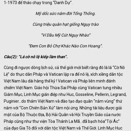
1-1973 để tháo chạy trong “Danh Dự”.
Mỹ dốc sức năm đời Tổng Thống.
Cùng triệu quân hạt giống Ngụy trào
“Ví Dầu Mỹ Cút Ngụy Nhào”
“Đem Con Bỏ Chợ Khác Nào Con Hoang”.
Câu(2): “Lá cờ nô lệ kiếp lầm than”.
Cùng đi ngược dòng lịch sử, cả thế giới mới biết rằng đó là lá “Cờ Nô
Lệ” do thực dân Pháp và Vatican lập ra để nô lệ, xích xiềng dân tộc
Việt Nam lâu dài hàng thế kỷ ! Vatican và Pháp liên minh đánh
chiếm Việt Nam. Giáo hội Thừa Sai Pháp cùng Vatican tung nhiều
Giám Mục, Linh Mục gián điệp như Huc, Gosseline, Pellerin, Legrand,
Puginier…do thám Việt Nam và đào tạo đạo quân “nằm vùng” thứ
năm với “Con Chiên Bản Xứ” làm nội ứng. Những tài liệu được giải
mật của Bộ Thuộc Địa, Bộ Hải Quân và Hội Truyền Giáo của nước
Pháp cũng như thư viện Tòa Thánh La Mã…đã bạch hóa”Tội Ác”
của đạo Gia Tô đối với dân tộc Việt Nam và Thế Giới. Linh Mục Huc