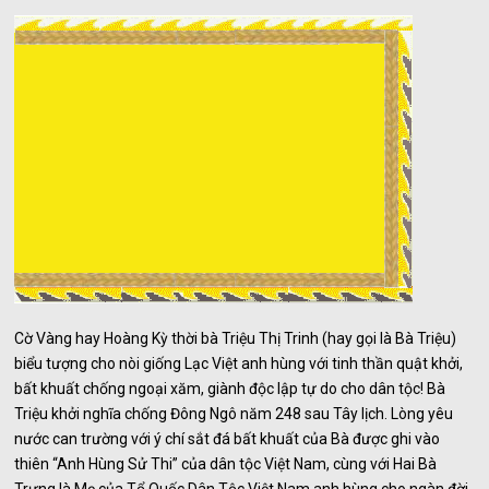
Cờ Vàng hay Hoàng Kỳ thời bà Triệu Thị Trinh (hay gọi là Bà Triệu)
biểu tượng cho nòi giống Lạc Việt anh hùng với tinh thần quật khởi,
bất khuất chống ngoại xăm, giành độc lập tự do cho dân tộc! Bà
Triệu khởi nghĩa chống Đông Ngô năm 248 sau Tây lịch. Lòng yêu
nước can trường với ý chí sắt đá bất khuất của Bà được ghi vào
thiên “Anh Hùng Sử Thi” của dân tộc Việt Nam, cùng với Hai Bà