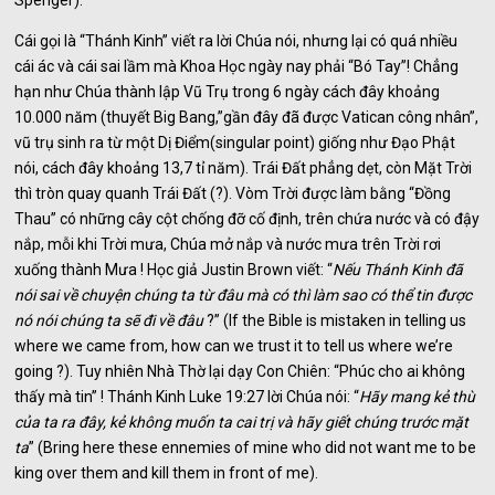
Cái gọi là “Thánh Kinh” viết ra lời Chúa nói, nhưng lại có quá nhiều
cái ác và cái sai lầm mà Khoa Học ngày nay phải “Bó Tay”! Chẳng
hạn như Chúa thành lập Vũ Trụ trong 6 ngày cách đây khoảng
10.000 năm (thuyết Big Bang,”gần đây đã được Vatican công nhân”,
vũ trụ sinh ra từ một Dị Điểm(singular point) giống như Đạo Phật
nói, cách đây khoảng 13,7 tỉ năm). Trái Đất phẳng dẹt, còn Mặt Trời
thì tròn quay quanh Trái Đất (?). Vòm Trời được làm bằng “Đồng
Thau” có những cây cột chống đỡ cố định, trên chứa nước và có đậy
nắp, mỗi khi Trời mưa, Chúa mở nắp và nước mưa trên Trời rơi
xuống thành Mưa ! Học giả Justin Brown viết: “
Nếu Thánh Kinh đã
nói sai về chuyện chúng ta từ đâu mà có thì làm sao có thể tin được
nó nói chúng ta sẽ đi về đâu
?” (If the Bible is mistaken in telling us
where we came from, how can we trust it to tell us where we’re
going ?). Tuy nhiên Nhà Thờ lại dạy Con Chiên: “Phúc cho ai không
thấy mà tin” ! Thánh Kinh Luke 19:27 lời Chúa nói: “
Hãy mang kẻ thù
của ta ra đây, kẻ không muốn ta cai trị và hãy giết chúng trước mặt
ta
” (Bring here these ennemies of mine who did not want me to be
king over them and kill them in front of me).