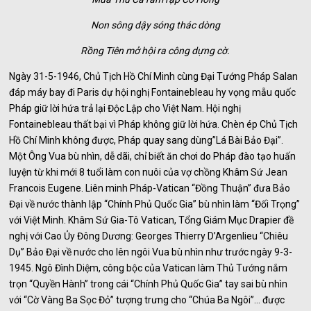
Non sông dậy sóng thác dòng
Rồng Tiên mở hội ra công dựng cờ.
Ngày 31-5-1946, Chủ Tịch Hồ Chí Minh cùng Đại Tướng Pháp Salan
đáp máy bay đi Paris dự hội nghị Fontainebleau hy vọng mẫu quốc
Pháp giữ lời hứa trả lại Độc Lập cho Việt Nam. Hội nghị
Fontainebleau thất bại vì Pháp không giữ lời hứa. Chèn ép Chủ Tịch
Hồ Chí Minh không được, Pháp quay sang dùng”Lá Bài Bảo Đại”.
Một Ông Vua bù nhìn, dễ dãi, chỉ biết ăn chơi do Pháp đào tạo huấn
luyện từ khi mới 8 tuổi làm con nuôi của vợ chồng Khâm Sứ Jean
Francois Eugene. Liên minh Pháp-Vatican “Đồng Thuận” đưa Bảo
Đại về nước thành lập “Chính Phủ Quốc Gia” bù nhìn làm “Đối Trọng”
với Việt Minh. Khâm Sứ Gia-Tô Vatican, Tổng Giám Mục Drapier đề
nghị với Cao Ủy Đông Dương: Georges Thierry D’Argenlieu “Chiêu
Dụ” Bảo Đại về nước cho lên ngôi Vua bù nhìn như trước ngày 9-3-
1945. Ngô Đình Diệm, công bộc của Vatican làm Thủ Tướng nắm
trọn “Quyền Hành” trong cái “Chính Phủ Quốc Gia” tay sai bù nhìn
với “Cờ Vàng Ba Sọc Đỏ” tượng trưng cho “Chúa Ba Ngôi”… được