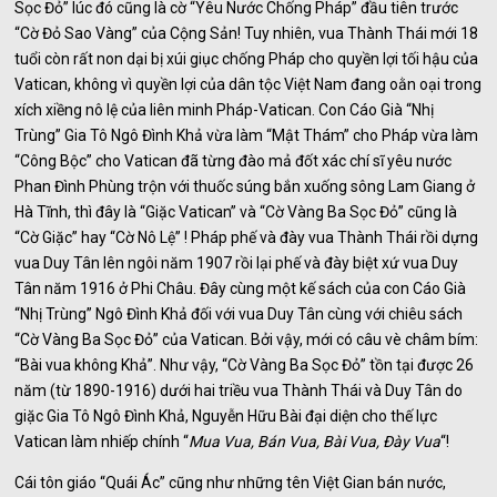
Sọc Đỏ” lúc đó cũng là cờ “Yêu Nước Chống Pháp” đầu tiên trước
“Cờ Đỏ Sao Vàng” của Cộng Sản! Tuy nhiên, vua Thành Thái mới 18
tuổi còn rất non dại bị xúi giục chống Pháp cho quyền lợi tối hậu của
Vatican, không vì quyền lợi của dân tộc Việt Nam đang oằn oại trong
xích xiềng nô lệ của liên minh Pháp-Vatican. Con Cáo Già “Nhị
Trùng” Gia Tô Ngô Đình Khả vừa làm “Mật Thám” cho Pháp vừa làm
“Công Bộc” cho Vatican đã từng đào mả đốt xác chí sĩ yêu nước
Phan Đình Phùng trộn với thuốc súng bắn xuống sông Lam Giang ở
Hà Tĩnh, thì đây là “Giặc Vatican” và “Cờ Vàng Ba Sọc Đỏ” cũng là
“Cờ Giặc” hay “Cờ Nô Lệ” ! Pháp phế và đày vua Thành Thái rồi dựng
vua Duy Tân lên ngôi năm 1907 rồi lại phế và đày biệt xứ vua Duy
Tân năm 1916 ở Phi Châu. Đây cùng một kế sách của con Cáo Già
“Nhị Trùng” Ngô Đình Khả đối với vua Duy Tân cùng với chiêu sách
“Cờ Vàng Ba Sọc Đỏ” của Vatican. Bởi vậy, mới có câu vè châm bím:
“Bài vua không Khả”. Như vậy, “Cờ Vàng Ba Sọc Đỏ” tồn tại được 26
năm (từ 1890-1916) dưới hai triều vua Thành Thái và Duy Tân do
giặc Gia Tô Ngô Đình Khả, Nguyễn Hữu Bài đại diện cho thế lực
Vatican làm nhiếp chính “
Mua Vua, Bán Vua, Bài Vua, Đày Vua
“!
Cái tôn giáo “Quái Ác” cũng như những tên Việt Gian bán nước,