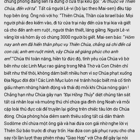
chúng phóng đảng liền ra đứng ở cửa trại kêu gọi: “
Ai thuộc về Thiên
Chúa, đến với ta
“. Tất cả người Lê-vi (bộ lạc theo Mai-sen) đều tập
họp bên ông. Ông nói với họ: “Thiên Chúa, Thần của Israel bảo: Mọi
người phải đeo kiếm vào, đi từ cửa trại này đến cửa trại kia và giết
cả cho đến anh em ruột , người thân thiết, láng giềng. Người Lê-vi
vâng lời và hôm ấy có chừng 3000 người bị giết. Mai-sen bảo: “
Hôm
nay anh em đã hiến thân phục vụ Thiên Chúa, chẳng sá chi đến cả
con cái, anh em ruột mình, vậy Chúa sẽ giáng phúc cho anh
em
“.”Chúa thì toàn năng, hiền từ đức độ, tình yêu của Chúa vô bờ
bến như các Linh Mục rao giảng trong Nhà Thờ và Con Chiên chỉ
biết như thế thôi, không dám biết nhiều hơn vì sợ Chúa phạt xuống
Địa Ngục đời đời ! Các Linh Mục luôn né tránh hoặc biết mà cố tình
giấu nhẹm những hành động và thái độ mỗi khi Chúa nóng giận !
Chẳng hạn như Chúa gây nạn
“Đại Hồng Thủy
” diệt chủng tàn sát
tất cả nhân loại và muông thú chỉ chừa gia đình ông Noah và mỗi
cặp loài thú đực cái để truyền lại giống trên chiếc tàu lớn do Chúa
đóng. Chúa phóng hỏa diêm sanh thiêu sống tất cả dân thành
Sodôme chỉ chừa một ông già và hai đứa con gái nhờ nghe lời vị
Thiên Sứ báo trước đi chạy trốn. Hai đứa con gái phục rượu cho cha
say rồi lần lượt thay phiên nhau “Giao Hợp” với Cha để gây lại nòi