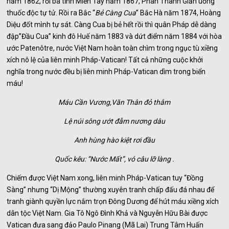
năm 1862, rồi ba tỉnh Miền Tây năm 1867, Phan Thanh Giản uống
thuốc độc tự tử. Rồi ra Bắc “
Bẻ Càng Cua
” Bắc Hà năm 1874, Hoàng
Diệu đốt mình tự sát. Càng Cua bị bẻ hết rồi thì quân Pháp dễ dàng
đập”Đầu Cua” kinh đô Huế năm 1883 và dứt điểm năm 1884 với hòa
ước Patenôtre, nước Việt Nam hoàn toàn chìm trong ngục tù xiềng
xích nô lệ của liên minh Pháp-Vatican! Tất cả những cuộc khởi
nghĩa trong nước đều bị liên minh Pháp-Vatican dìm trong biển
máu!
Máu Cần Vương,Văn Thân đỏ thắm
Lệ núi sông ướt đẫm nương dâu
Anh hùng hào kiệt rơi đầu
Quốc kêu: “Nước Mất”, vó câu lỡ làng .
Chiếm được Việt Nam xong, liên minh Pháp-Vatican tuy “Đồng
Sàng” nhưng “Dị Mộng” thường xuyên tranh chấp đấu đá nhau để
tranh giành quyền lực nắm trọn Đông Dương để hút máu xiềng xích
dân tộc Việt Nam. Gia Tô Ngô Đình Khả và Nguyễn Hữu Bài được
Vatican đưa sang đảo Paulo Pinang (Mã Lai) Trung Tâm Huấn