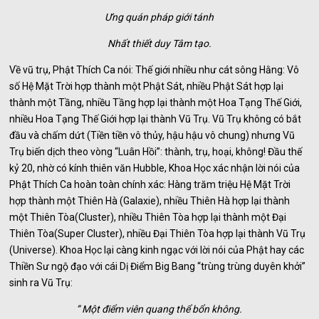
Ưng quán pháp giới tánh
Nhất thiết duy Tâm tạo.
Về vũ trụ, Phật Thích Ca nói: Thế giới nhiều như cát sông Hằng: Vô
số Hệ Mặt Trời hợp thành một Phật Sát, nhiều Phật Sát hợp lại
thành một Tầng, nhiều Tầng hợp lại thành một Hoa Tạng Thế Giới,
nhiều Hoa Tạng Thế Giới hợp lại thành Vũ Trụ. Vũ Trụ không có bắt
đầu và chấm dứt (Tiền tiền vô thủy, hậu hậu vô chung) nhưng Vũ
Trụ biến dịch theo vòng “Luân Hồi”: thành, trụ, hoại, không! Đầu thế
kỷ 20, nhờ có kính thiên văn Hubble, Khoa Học xác nhận lời nói của
Phật Thích Ca hoàn toàn chính xác: Hàng trăm triệu Hệ Mặt Trời
hợp thành một Thiên Hà (Galaxie), nhiều Thiên Hà hợp lại thành
một Thiên Tòa(Cluster), nhiều Thiên Tòa hợp lại thành một Đại
Thiên Tòa(Super Cluster), nhiều Đại Thiên Tòa hợp lại thành Vũ Trụ
(Universe). Khoa Học lại càng kinh ngạc với lời nói của Phật hay các
Thiền Sư ngộ đạo với cái Dị Điểm Big Bang “trùng trùng duyên khởi”
sinh ra Vũ Trụ:
” Một điểm viên quang thể bổn không.