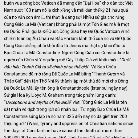
buôn vua công bộc Vatican đã mang đến “Đại Hoạ” cho dân tộc Việt
Nam suốt 100 năm nô lệ xích xiềng và mãi đến thế kỷ 21, hậu quả
của nó vẫn còn âm ĩ… thì thật là đáng sợ ! Nhiều sử gia cho rằng
Công Giáo La Mã (Vatican) không phải là một Tôn Giáo mà là một
Đế Quốc. Phải gọi là Đế Quốc Công Giáo hay Đế Quốc Vatican vì nó
chiếm toàn bộ Âu Châu và Bắc Phi làm lảnh thổ của nó và Đế Quốc
Công Giáo chẳng phải khởi đầu từ Jesus mà thật sự khởi đầu từ
Bạo Chúa La Mã Constantine. Người Công Giáo coi Constantine là
người của Chúa vì Y ngưỡng mộ Cây Thập Giá với khẩu hiệu: “
Dưới
dấu hiệu Thánh Giá ta sẽ chinh phục thế giới
“. Và Bạo Chúa
Constantine đã mở rộng Đế Quốc La Mã bằng “Thanh Gươm và
Thập Giá” đến tận Thổ Nhĩ Kỳ thành lập một thủ đô mới cho Đông
Đế Quốc La Mã lấy tên ông là Constantinople (Istanbul ngày nay).
Sử gia Hoa Kỳ Lloyd M. Graham trong tác phẩm lừng danh:
“
Deceptions and Myths of the Bible
” viết: “Công Giáo La Mã là tên
sát nhân vô địch trong lịch sử nhân loại. Từ ngày Bạo Chúa La Mã
Constantine sáng lập ra nó năm 325 đến nay nó đã giết trên 200
triệu người” (Wars, tyrany and oppression of Christian nations since
the days of Constantine have caused the death of more than
200.000.000 peoples), page 463. Thời Trung Cổ, các Giáo Hoàng La