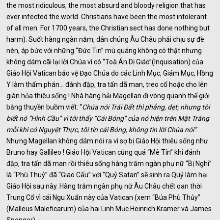
the most ridiculous, the most absurd and bloody religion that has
ever infected the world. Christians have been the most intolerant
of all men. For 1700 years, the Christian sect has done nothing but
harm). Suốt hàng ngàn năm, dân chúng Âu Châu phải chịu sự đè
nén, áp bức với những “Đức Tin” mù quáng không có thật nhưng
không dám cãi lại lời Chúa vì có “Toà Án Dị Giáo”(Inquisation) của
Giáo Hội Vatican bảo vệ Đạo Chúa do các Linh Mục, Giám Mục, Hồng
Y làm thẩm phán… đánh đập, tra tấn dã man, treo cổ hoặc cho lên
giàn hỏa thiêu sống ! Nhà hàng hải Magellan đi vòng quanh thế giới
bằng thuyền buồm viết: “
Chúa nói Trái Đất thì phẳng, dẹt; nhưng tôi
biết nó “Hình Cầu” vì tôi thấy “Cái Bóng” của nó hiện trên Mặt Trăng
mỗi khi có Nguyệt Thực, tôi tin cái Bóng, không tin lời Chúa nói”
.
Nhưng Magellan không dám nói ra vì sợ bị Giáo Hội thiêu sống như
Bruno hay Gallileo ! Giáo Hội Vatican cũng quá “Mê Tín” khi đánh
đập, tra tấn dã man rồi thiêu sống hàng trăm ngàn phụ nữ “Bị Nghi”
là “Phù Thuỷ” đã “Giao Cấu” với “Quỷ Satan” sẽ sinh ra Quỷ làm hại
Giáo Hội sau này. Hàng trăm ngàn phụ nữ Âu Châu chết oan thời
Trung Cổ vì cái Ngu Xuẩn này của Vatican (xem “Búa Phù Thủy”
(Malleus Maleficarum) của hai Linh Mục Heinrich Kramer và James
Spenger).