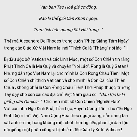
Vạn ban Tạo Hoá giá cơ đồng.
Bao la thế giới Càn Khôn ngoại.
Trạm tịch hàn quang Sát Hải trung…”.
Thế mà Alexandre De Rhodes trong cuốn “Phép Giảng Tám Ngày”
trong các Giáo Xứ Việt Nam lại nói “Thích Ca là “Thằng” nói láo…” !
Bị đầu độc bởi Vatican và các Linh Mục , một số Con Chiên tin rằng
Phật Thích Ca là Ma Quỷ và chuyên “Nói Láo”. Rồng là Quỷ Satan !
Nhưng dân tộc Việt Nam lại cho mình là Con Rồng Cháu Tiên ! Một
số Con Chiên chỉ thích Vatican và cho mình là Con Cái của Thiên
Chúa , không phải là Con Rồng Cháu Tiên! Thời Pháp thuộc, trường
Tây dạy cho con cái các địa chủ Việt Nam giàu có : “
Dân tộc ta là
giống dân Gaulois
…”. Cho nên một số Con Chiên “Nghiện Đạo”
Vatican như Ngô Đình Khả, Trần Lục, Huỳnh Công Tấn…cho đến Ngô
Đình Diệm thời Việt Nam Cộng Hòa theo ngoại bang, sẵn sàng tàn
sát anh em họ hàng không một chút thương tiếc, phản lại dân tộc
nòi giống một phần cũng vì bị nhiễm độc Giáo Lý Ki-tô Vatican !