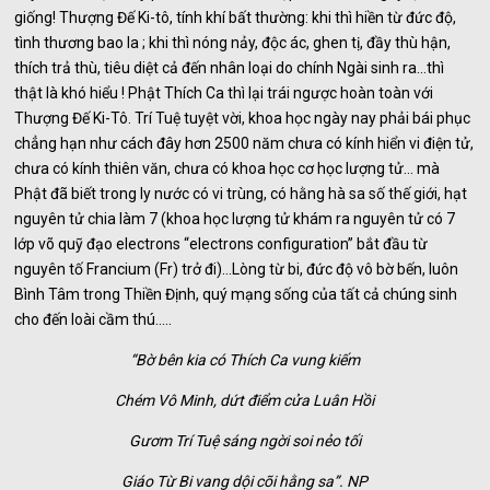
giống! Thượng Đế Ki-tô, tính khí bất thường: khi thì hiền từ đức độ,
tình thương bao la ; khi thì nóng nảy, độc ác, ghen tị, đầy thù hận,
thích trả thù, tiêu diệt cả đến nhân loại do chính Ngài sinh ra…thì
thật là khó hiểu ! Phật Thích Ca thì lại trái ngược hoàn toàn với
Thượng Đế Ki-Tô. Trí Tuệ tuyệt vời, khoa học ngày nay phải bái phục
chẳng hạn như cách đây hơn 2500 năm chưa có kính hiển vi điện tử,
chưa có kính thiên văn, chưa có khoa học cơ học lượng tử… mà
Phật đã biết trong ly nước có vi trùng, có hằng hà sa số thế giới, hạt
nguyên tử chia làm 7 (khoa học lượng tử khám ra nguyên tử có 7
lớp võ quỹ đạo electrons “electrons configuration” bắt đầu từ
nguyên tố Francium (Fr) trở đi)…Lòng từ bi, đức độ vô bờ bến, luôn
Bình Tâm trong Thiền Định, quý mạng sống của tất cả chúng sinh
cho đến loài cầm thú…..
“Bờ bên kia có Thích Ca vung kiếm
Chém Vô Minh, dứt điểm cửa Luân Hồi
Gươm Trí Tuệ sáng ngời soi nẻo tối
Giáo Từ Bi vang dội cõi hằng sa”. NP