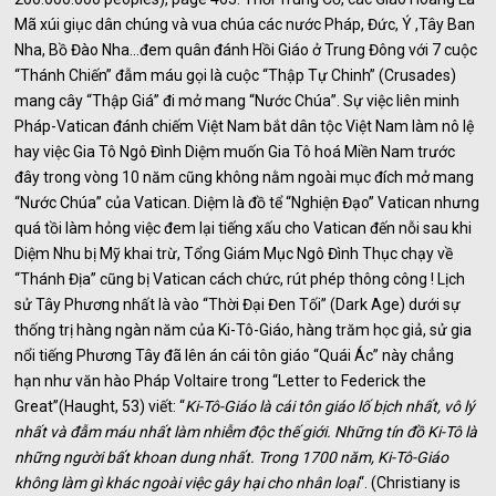
Mã xúi giục dân chúng và vua chúa các nước Pháp, Đức, Ý ,Tây Ban
Nha, Bồ Đào Nha…đem quân đánh Hồi Giáo ở Trung Đông với 7 cuộc
“Thánh Chiến” đẫm máu gọi là cuộc “Thập Tự Chinh” (Crusades)
mang cây “Thập Giá” đi mở mang “Nước Chúa”. Sự việc liên minh
Pháp-Vatican đánh chiếm Việt Nam bắt dân tộc Việt Nam làm nô lệ
hay việc Gia Tô Ngô Đình Diệm muốn Gia Tô hoá Miền Nam trước
đây trong vòng 10 năm cũng không nằm ngoài mục đích mở mang
“Nước Chúa” của Vatican. Diệm là đồ tể “Nghiện Đạo” Vatican nhưng
quá tồi làm hỏng việc đem lại tiếng xấu cho Vatican đến nỗi sau khi
Diệm Nhu bị Mỹ khai trừ, Tổng Giám Mục Ngô Đình Thục chạy về
“Thánh Địa” cũng bị Vatican cách chức, rút phép thông công ! Lịch
sử Tây Phương nhất là vào “Thời Đại Đen Tối” (Dark Age) dưới sự
thống trị hàng ngàn năm của Ki-Tô-Giáo, hàng trăm học giả, sử gia
nổi tiếng Phương Tây đã lên án cái tôn giáo “Quái Ác” này chẳng
hạn như văn hào Pháp Voltaire trong “Letter to Federick the
Great”(Haught, 53) viết: “
Ki-Tô-Giáo là cái tôn giáo lố bịch nhất, vô lý
nhất và đẫm máu nhất làm nhiễm độc thế giới. Những tín đồ Ki-Tô là
những người bất khoan dung nhất. Trong 1700 năm, Ki-Tô-Giáo
không làm gì khác ngoài việc gây hại cho nhân loại
“. (Christiany is