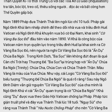
Thần Quyền Ki-Tô thời Trung Cổ với các Tòa Án Dị Giáo (Inquisation)
tra tấn, bóc lột, treo cổ, thiêu sống người… độc ác và bất công hơn
Thế Quyền gấp bội.
Năm 1889 Pháp đưa Thành Thái lên ngôi lúc chỉ 10 tuổi. Pháp gài
Ngô Đình Khả làm nhiếp chính để theo dõi nhà vua và triều đình Huế.
Vatican và Ngô Đình Khả khuyên vua bỏ cờ Đại Nam, khai sinh “
Cờ
Vàng Ba Sọc Đỏ
” đầu tiên vào năm 1890. Vì Khả là công bộc của
Vatican nắm trọn quyền lực trong triều đình Huế lại khai sinh ra Cờ
Vàng Ba Sọc Đỏ, nên người ta nghi Cờ Vàng Ba Sọc Đỏ là “Ẩn Dụ”
Chúa Ba Ngôi . Trong Kinh Dịch, “Ba Sọc” liền không đứt đoạn là quẻ
Càn chỉ Trời hay Thượng Đế. “Ba Sọc”lại trùng hợp với “Ẩn Dụ” Chúa
Ba Ngôi (Trinity): Chúa Cha, Chúa Con và Chúa Thánh Thần. Màu
Vàng là màu của Vua Chúa. Như vậy, cái Logic “Cờ Vàng Ba Sọc Đỏ”
biểu tượng “Thượng Đế Chúa Ba Ngôi” là quá rõ ràng ! Sau này Ngô
Đình Diệm vẫn giữ nguyên “Cờ Vàng Ba Sọc Đỏ” của cha mình là
Ngô Đình Khả vì cái “Ẩn Dụ” quan trọng là cờ “Chúa Ba Ngôi” ! Khả
cũng “Dụ” được vua theo Giáo Hội Vatican chống lại Pháp. Pháp tức
giận truất phế và đày vua Thành Thái lúc 18 tuổi. “Ngụy Sử” cho
rằng vua Thành Thái “
Yêu Nước Chống Pháp
” cho nên “Cờ Vàng Ba