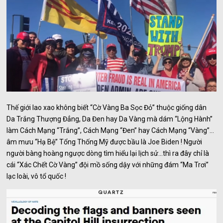
Thế giới lao xao không biết “Cờ Vàng Ba Sọc Đỏ” thuộc giống dân
Da Trắng Thượng Đẳng, Da Đen hay Da Vàng mà dám “Lộng Hành”
làm Cách Mạng “Trắng”, Cách Mạng “Đen” hay Cách Mạng “Vàng”…
âm mưu “Hạ Bệ” Tổng Thống Mỹ được bầu là Joe Biden ! Người
người bàng hoàng ngược dòng tìm hiểu lại lịch sử…thì ra đây chỉ là
cái “Xác Chết Cờ Vàng” đội mồ sống dậy với những đám “Ma Trơi”
lạc loài, vô tổ quốc !