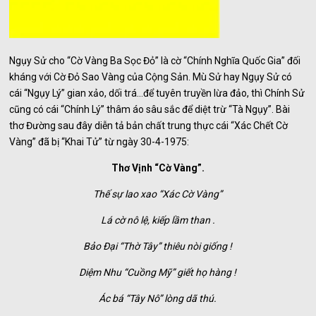
Ngụy Sử cho “Cờ Vàng Ba Sọc Đỏ” là cờ “Chính Nghĩa Quốc Gia” đối
kháng với Cờ Đỏ Sao Vàng của Cộng Sản. Mù Sử hay Ngụy Sử có
cái “Ngụy Lý” gian xảo, dối trá…để tuyên truyền lừa đảo, thì Chính Sử
cũng có cái “Chính Lý” thâm áo sâu sắc để diệt trừ “Tà Ngụy”. Bài
thơ Đường sau đây diễn tả bản chất trung thực cái “Xác Chết Cờ
Vàng” đã bị “Khai Tử” từ ngày 30-4-1975:
Thơ Vịnh “Cờ Vàng”.
Thế sự lao xao “Xác Cờ Vàng”
Lá cờ nô lệ, kiếp lầm than .
Bảo Đại “Thờ Tây” thiêu nòi giống !
Diệm Nhu “Cuồng Mỹ” giết họ hàng !
Ác bá “Tây Nô” lòng dã thú.