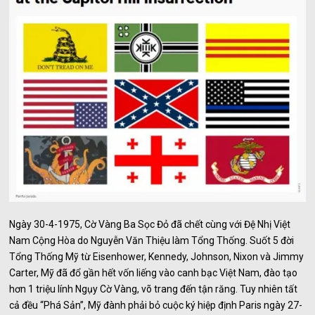
Ngày 30-4-1975, Cờ Vàng Ba Sọc Đỏ đã chết cùng với Đệ Nhị Việt
Nam Cộng Hòa do Nguyễn Văn Thiệu làm Tổng Thống. Suốt 5 đời
Tổng Thống Mỹ từ Eisenhower, Kennedy, Johnson, Nixon và Jimmy
Carter, Mỹ đã đổ gần hết vốn liếng vào canh bạc Việt Nam, đào tạo
hơn 1 triệu lính Ngụy Cờ Vàng, võ trang đến tận răng. Tuy nhiên tất
cả đều “Phá Sản”, Mỹ đành phải bỏ cuộc ký hiệp định Paris ngày 27-