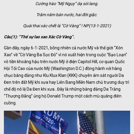
Cường hào “Mỹ Ngụy” dạ sói lang.
Trăm năm bán nước, hai đời giặc.
Quái thai xác chết lá “Cờ Vàng” ! NP(13-1-2021)
Câu(1): “Thế sự lao xao Xác Cờ Vàng”.
Gần đây, ngày 6-1-2021, bỗng nhiên cả nước Mỹ và thế giới “Xôn
Xao” về “Cờ Vàng Ba Sọc Đỏ” vì nó xuất hiện trong cuộc “Bạo Loạn”
vô tiền khoáng hậu trên nước Mỹ ở điện Capitol Hill, cơ quan Quốc
Hội Tối Cao của nước Mỹ (Washington D.C.) đồng hành với hàng
chục băng đảng như Klu Klux Klan (KKK) chuyên ám sát người Da
Đen trên đất Mỹ khi xưa hay Liên Bang Miền Nam chủ trương duy trì
chế độ nô lệ Da Đen khi xưa…Đây là những băng đảng Da Trắng
“Thượng Đẳng” ủng hộ Donald Trump một cách mù quáng điên
cuồng.