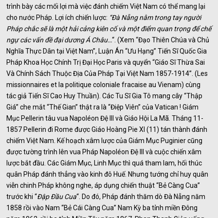
trình bày các mối lợi mà việc đánh chiếm Việt Nam có thể mang lại
cho nước Pháp. Lợi ích chiến lược:
“Đà Nẵng nằm trong tay người
Pháp chắc sẽ là một hải cảng kiên cố và một điểm quan trọng để chế
ngự các vấn đề đại dương Á Châu…
“. (Xem “Đạo Thiên Chúa và Chủ
Nghĩa Thực Dân tại Việt Nam”, Luận Án “Ưu Hạng” Tiến Sĩ Quốc Gia
Pháp Khoa Học Chính Trị Đại Học Paris và quyển “Giáo Sĩ Thừa Sai
Và Chính Sách Thuộc Địa Của Pháp Tại Việt Nam 1857-1914”. (Les
missionnaires et la politique coloniale fracaise au Vienam) cùng
tác giả Tiến Sĩ Cao Huy Thuần). Các Tu Sĩ Gia Tô mang cây “Thập
Giá” che mắt “Thế Gian” thật ra là “Điệp Viên” của Vatican ! Giám
Mục Pellerin tâu vua Napoléon Đệ III và Giáo Hội La Mã. Tháng 11-
1857 Pellerin đi Rome được Giáo Hoàng Pie XI (11) tán thành đánh
chiếm Việt Nam. Kế hoạch xâm lược của Giám Mục Puginier cũng
được tường trình lên vua Pháp Napoléon Đệ III và cuộc chiến xâm
lược bắt đầu. Các Giám Mục, Linh Mục thì quá tham lam, hối thúc
quân Pháp đánh thẳng vào kinh đô Huế. Nhưng tướng chỉ huy quân
viễn chinh Pháp không nghe, áp dụng chiến thuật “Bẻ Càng Cua”
trước khi “
Đập Đầu Cua
“. Do đó, Pháp đánh thăm dò Đà Nẵng năm
1858 rồi vào Nam “Bẻ Cái Càng Cua” Nam Kỳ ba tỉnh miền Đông