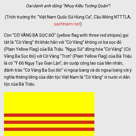
Oai danh anh dũng “Nhụy Kiều Tướng Quân”!
(Trích trường thi: “Việt Nam Quốc Sử Hùng Ca”, Cầu Móng NTTTLA,
sachhiem.net
)
Còn “CỜ VÀNG BA SỌC ĐỎ” (yellow flag with three red stripes) gọi
tắt là “Cờ Vàng” thì khác hẳn với “Cờ Vàng” không có ba sọc đỏ
(Plain Yellow Flag) của Bà Triệu. “Ngụy Sử” đồng hóa “Cờ Vàng” (Cờ
Vàng Ba Sọc Đỏ) với Cờ Vàng “Trơn” (Plain Yellow Flag) của Bà Triệu
là có “Ý Đồ Ngụy Tạo Gian Lận”, ăn cướp công lao của tiền nhân,
đánh tráo “Cờ Vàng Ba Sọc Đỏ” vì ngoại bang và do ngoại bang với ý
nghĩa thiêng liêng của dân tộc Việt Nam là “Cờ Vàng” vì nước vì dân
tộc của Bà Triệu.