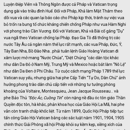
Luyện Điệp Viên và Thông Ngôn được cả Pháp và Vatican trọng
dụng gài vào triều đình Huế. Đối với Pháp, Khả làm Mật Thám theo
dõi vua và các quan lại báo cáo cho Pháp kịp thời, tránh sự việc vua
bỏ trốn ra bưng tổ chức kháng chiến chống Pháp như vua Hàm Nghi
với phong trào Cần Vương. Đối với Vatican, Khả và Bài cố gắng “Dụ”
vua ngã theo Vatican chống lại Pháp. Đạo Gia Tô đã thống trị các
nước Tây Âu cả ngàn năm thế lực rất mạnh, các vua Pháp, Đức, Ý,
Tây Ban Nha, Bồ Đào Nha…phải tuân lệnh Giáo Hoàng Vatican đi
xâm lược mở mang “Nước Chúa”, “Diệt Chủng “các dân tộc khác
như dân Da Đỏ ở Nam Mỹ, Trung Mỹ và Mexico hoặc bắt làm “Nô Lệ”
như dân Da Đen ở Phi Châu. Từ cuộc cách mạng Pháp 1789 thế lực
Vatican suy yếu, nhưng giữa hai phe Cấp Tiến “Tự Do, Dân Chủ” ảnh
hưởng phong trào dân chủ cấp tiến với những tư tưởng phóng
khoáng của Voltaire, Montesquieu, Jean Jacque Rousseau… và
phe Bảo Thủ
“Độc Ác, Cuồng Tín
” còn nặng nề đầu óc tôn giáo Thần
Quyền độc tôn, hà khắc, phản khoa học của Giáo Hội La Mã, hai phe
vẫn còn tranh chấp khốc liệt. Từ năm 1899, Quốc Hội Pháp tiếp tục
tấn công Giáo Hội Vatican bằng các sắc luật năm 1901, 1904, 1905
chính thức Giải Phóng xã hội Pháp khỏi sự kềm kẹp, xiềng xích của