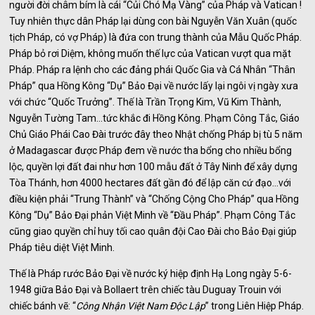
người đời châm bím là cái “Củi Chó Mạ Vàng” của Pháp và Vatican !
Tuy nhiên thực dân Pháp lại dùng con bài Nguyễn Văn Xuân (quốc
tịch Pháp, có vợ Pháp) là đứa con trung thành của Mẫu Quốc Pháp.
Pháp bỏ rơi Diệm, không muốn thế lực của Vatican vượt qua mặt
Pháp. Pháp ra lệnh cho các đảng phái Quốc Gia và Cá Nhân “Thân
Pháp” qua Hồng Kông “Dụ” Bảo Đại về nước lấy lại ngôi vị ngày xưa
với chức “Quốc Trưởng”. Thế là Trần Trọng Kim, Vũ Kim Thành,
Nguyễn Tường Tam…tức khắc đi Hồng Kông. Phạm Công Tắc, Giáo
Chủ Giáo Phái Cao Đài trước đây theo Nhật chống Pháp bị tù 5 năm
ở Madagascar được Pháp đem về nước tha bổng cho nhiều bổng
lộc, quyền lợi đất đai như hơn 100 mẫu đất ở Tây Ninh để xây dựng
Tòa Thánh, hơn 4000 hectares đất gần đó để lập căn cứ đạo…với
điều kiện phải “Trung Thành” và “Chống Cộng Cho Pháp” qua Hồng
Kông “Dụ” Bảo Đại phản Việt Minh về “Đầu Pháp”. Phạm Công Tắc
cũng giao quyền chỉ huy tối cao quân đội Cao Đài cho Bảo Đại giúp
Pháp tiêu diệt Việt Minh.
Thế là Pháp rước Bảo Đại về nước ký hiệp định Hạ Long ngày 5-6-
1948 giữa Bảo Đại và Bollaert trên chiếc tàu Duguay Trouin với
chiếc bánh vẽ: “
Công Nhận Việt Nam Độc Lập
” trong Liên Hiệp Pháp.