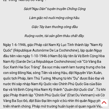
Sách”Ngu Dân” tuyên truyền Chống Cộng
Làm giặc nô nuôi mộng công hầu.
Giặc Tây ban thưởng công đầu
Ruộng vườn, tài sản gồm thâu chất đầy.
Ngày 1-6-1946, giặc Pháp cắt Nam Kỳ Lục Tỉnh thành lập “Nam Kỳ
Quốc” (République Autonôme De La Cochinchine), lập quân Ngụy
đầu tiên vào ngày 1-10-1946 ở Nam Bộ lấy tên là Vệ Binh Cộng Hòa
Nam Kỳ (Garde De La République Cochinchinois) với “Cờ Vàng Ba
Sọc Xanh Hai Sọc Trắng”. Ba sọc màu xanh lam tượng trưng cho ba
con sông Đồng Nai, sông Tiền và sông Hậu, đặt Nguyễn Văn Xuân,
quốc tịch Pháp, làm Thủ Tướng. Nhưng từ khi “Dụ” được Bảo Đại về
nước thì sáp nhập Nam Kỳ Quốc vào Chính Phủ Quốc Gia của Bảo
Đại và Vệ Binh Cộng Hòa Nam Kỳ thành “
Quân Đội Quốc Gia
“…Từ khi
giặc Pháp thành lập “Chính Phủ Quốc Gia” (Etat Du Vietnam) với Cờ
Vàng Ba Sọc Đỏ, đặt Bảo Đại lên ngôi vị bù nhìn thì quân Ngụy phát
triển nhanh chóng. Pháp mở trường huấn luyện sĩ quan người Việt.