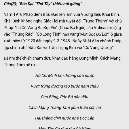
Câu(3); “Bảo Đại “Thờ Tây” thiêu nòi giống”
Năm 1916 Pháp đem Bửu Đảo lên làm vua Vương hiệu Khải Định.
Khải Định không nghe Giáo Hội mà tuyệt đối “Trung Thành” với chủ
Pháp. “Lá Cờ Vàng Ba Sọc Đỏ” (Chúa Ba Ngôi) của Vatican bi liệng
vào “Thùng Rác”. “Cờ Long Tinh” nền vàng”Một Sọc Đỏ Lớn” ở giữa
xuất hiện từ 1920 đến ngày 9-3-1945 . Ngày Nhật đảo chánh Pháp,
lập chính phủ Bảo Đại và Trần Trọng Kim với “Cờ Vàng Quẻ Ly”.
Đệ nhị thế chiến chấm dứt, Nhật đầu hàng Đồng Minh. Cách Mạng
Tháng Tám nổ ra:
Hồ Chí Minh tìm đường cứu nước
Vượt trùng dương rảo bước năm châu
Cao Bằng, Pắc Bó dẫn đầu
Cách Mạng Tháng Tám gồm thâu sơn hà
Hai tháng chín nước nhà Độc Lập
Mùa Thu Ca rầm rập Cờ Hồng