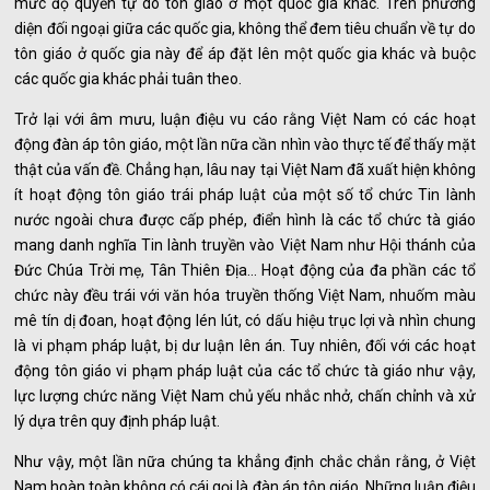
mức độ quyền tự do tôn giáo ở một quốc gia khác. Trên phương
diện đối ngoại giữa các quốc gia, không thể đem tiêu chuẩn về tự do
tôn giáo ở quốc gia này để áp đặt lên một quốc gia khác và buộc
các quốc gia khác phải tuân theo.
Trở lại với âm mưu, luận điệu vu cáo rằng Việt Nam có các hoạt
động đàn áp tôn giáo, một lần nữa cần nhìn vào thực tế để thấy mặt
thật của vấn đề. Chẳng hạn, lâu nay tại Việt Nam đã xuất hiện không
ít hoạt động tôn giáo trái pháp luật của một số tổ chức Tin lành
nước ngoài chưa được cấp phép, điển hình là các tổ chức tà giáo
mang danh nghĩa Tin lành truyền vào Việt Nam như Hội thánh của
Đức Chúa Trời mẹ, Tân Thiên Địa… Hoạt động của đa phần các tổ
chức này đều trái với văn hóa truyền thống Việt Nam, nhuốm màu
mê tín dị đoan, hoạt động lén lút, có dấu hiệu trục lợi và nhìn chung
là vi phạm pháp luật, bị dư luận lên án. Tuy nhiên, đối với các hoạt
động tôn giáo vi phạm pháp luật của các tổ chức tà giáo như vậy,
lực lượng chức năng Việt Nam chủ yếu nhắc nhở, chấn chỉnh và xử
lý dựa trên quy định pháp luật.
Như vậy, một lần nữa chúng ta khẳng định chắc chắn rằng, ở Việt
Nam hoàn toàn không có cái gọi là đàn áp tôn giáo. Những luận điệu