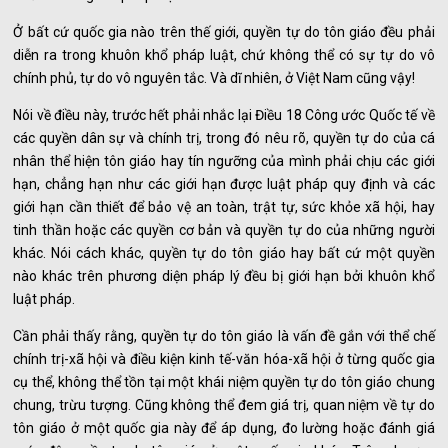
Ở bất cứ quốc gia nào trên thế giới, quyền tự do tôn giáo đều phải
diễn ra trong khuôn khổ pháp luật, chứ không thể có sự tự do vô
chính phủ, tự do vô nguyên tắc. Và dĩ nhiên, ở Việt Nam cũng vậy!
Nói về điều này, trước hết phải nhắc lại Điều 18 Công ước Quốc tế về
các quyền dân sự và chính trị, trong đó nêu rõ, quyền tự do của cá
nhân thể hiện tôn giáo hay tín ngưỡng của mình phải chịu các giới
hạn, chẳng hạn như các giới hạn được luật pháp quy định và các
giới hạn cần thiết để bảo vệ an toàn, trật tự, sức khỏe xã hội, hay
tinh thần hoặc các quyền cơ bản và quyền tự do của những người
khác. Nói cách khác, quyền tự do tôn giáo hay bất cứ một quyền
nào khác trên phương diện pháp lý đều bị giới hạn bởi khuôn khổ
luật pháp.
Cần phải thấy rằng, quyền tự do tôn giáo là vấn đề gắn với thể chế
chính trị-xã hội và điều kiện kinh tế-văn hóa-xã hội ở từng quốc gia
cụ thể, không thể tồn tại một khái niệm quyền tự do tôn giáo chung
chung, trừu tượng. Cũng không thể đem giá trị, quan niệm về tự do
tôn giáo ở một quốc gia này để áp dụng, đo lường hoặc đánh giá