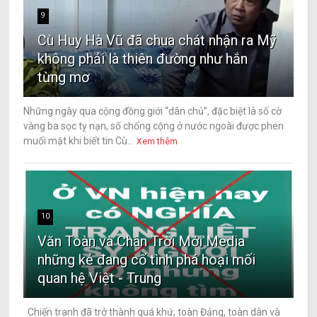
9
Cù Huy Hà Vũ đã chua chát nhận ra Mỹ
không phải là thiên đường như hắn
từng mơ
Những ngày qua cộng đồng giới “dân chủ”, đặc biệt là số cờ
vàng ba sọc tỵ nạn, số chống cộng ở nước ngoài được phen
muối mặt khi biết tin Cù...
Xem thêm
10
Văn Toàn và Chân Trời Mới Media
những kẻ đang cố tình phá hoại mối
quan hệ Việt - Trung
Chiến tranh đã trở thành quá khứ, toàn Đảng, toàn dân và