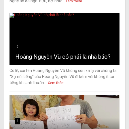
Nghệ an đã nghỉ hưu, bởi nhữ...
Xem thêm
3
Hoàng Nguyên Vũ có phải là nhà báo?
Có lẽ, cái tên Hoàng Nguyên Vũ không còn xa lạ với chúng ta.
“Sự nổi tiếng” của Hoàng Nguyên Vũ đi kèm với không ít tai
tiếng khi anh thườn...
Xem thêm
4