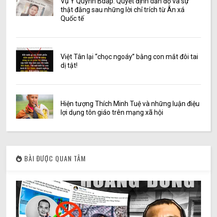
Vụ Y Quynh Bdap: Quyết định dẫn độ và sự
thật đằng sau những lời chỉ trích từ Ân xá
Quốc tế
Việt Tân lại “chọc ngoáy” bằng con mắt đôi tai
dị tật!
Hiện tượng Thích Minh Tuệ và những luận điệu
lợi dụng tôn giáo trên mạng xã hội
BÀI ĐƯỢC QUAN TÂM