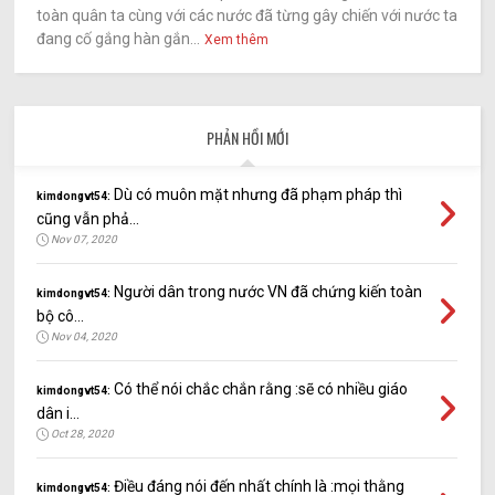
toàn quân ta cùng với các nước đã từng gây chiến với nước ta
đang cố gắng hàn gắn...
Xem thêm
PHẢN HỒI MỚI
Dù có muôn mặt nhưng đã phạm pháp thì
kimdongvt54:
cũng vẫn phả...
Nov 07, 2020
Người dân trong nước VN đã chứng kiến toàn
kimdongvt54:
bộ cô...
Nov 04, 2020
Có thể nói chắc chắn rằng :sẽ có nhiều giáo
kimdongvt54:
dân i...
Oct 28, 2020
Điều đáng nói đến nhất chính là :mọi thằng
kimdongvt54: