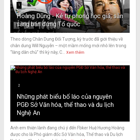
1
Hoàng Dũng - Kẻ tự phong học giả, sẵn
sàng bán đứng Tổ quốc
Theo dòng Chân Dung Đối Tượng, kỳ trước đã giới thiệu về
chân dung Will Nguyễn – một mầm mống mới nhô lên trong
“làng dân chủ” thì kỳ này, C...
Xem thêm
2
Những phát biểu bố láo của nguyên
PGĐ Sở Văn hóa, thể thao và du lịch
Nghệ An
Anh em thiện lành đang chú ý đến Fbker Huệ Hương Hoàng
được cho là Phó giám đốc Sở Văn hóa, Thể thao và Du lịch