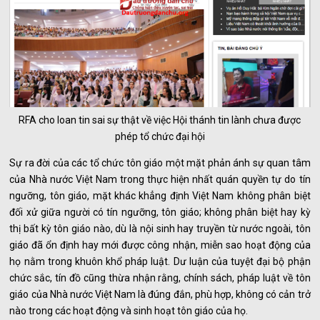
RFA cho loan tin sai sự thật về việc Hội thánh tin lành chưa được
phép tổ chức đại hội
Sự ra đời của các tổ chức tôn giáo một mặt phản ánh sự quan tâm
của Nhà nước Việt Nam trong thực hiện nhất quán quyền tự do tín
ngưỡng, tôn giáo, mặt khác khẳng định Việt Nam không phân biệt
đối xử giữa người có tín ngưỡng, tôn giáo; không phân biệt hay kỳ
thị bất kỳ tôn giáo nào, dù là nội sinh hay truyền từ nước ngoài, tôn
giáo đã ổn định hay mới được công nhận, miễn sao hoạt động của
họ nằm trong khuôn khổ pháp luật. Dư luận của tuyệt đại bộ phận
chức sắc, tín đồ cũng thừa nhận rằng, chính sách, pháp luật về tôn
giáo của Nhà nước Việt Nam là đúng đắn, phù hợp, không có cản trở
nào trong các hoạt động và sinh hoạt tôn giáo của họ.