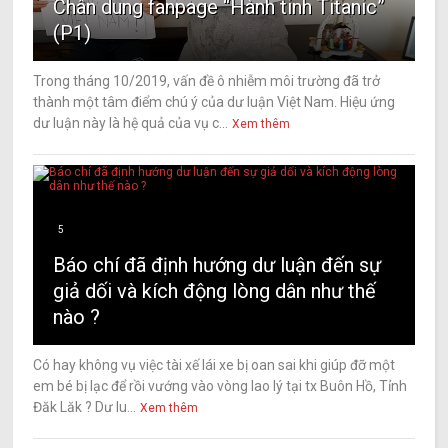
Chân dung fanpage “Hành tinh Titanic”
(P1)
Trong tháng 10/2019, vấn đề ô nhiễm môi trường đã trở
thành một tâm điểm chú ý của dư luận Việt Nam. Hiệu ứng
dư luận này là hệ quả của vụ c...
Xem thêm
5
Báo chí đã định hướng dư luận đến sự
giả dối và kích động lòng dân như thế
nào ?
Có hay không vụ việc tài xế lái xe bị oan sai khi giúp đỡ một
em bé bị lạc để rồi vướng vào vòng lao lý tại tx Buôn Hồ, Tỉnh
Đăk Lăk ? Dư lu...
Xem thêm