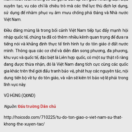
xuyên tạc, vu cáo chỉ là chiêu trò mà các thế lực thù địch lợi dụng,
sử dụng để nhằm phục vụ âm mưu chống phá Đảng và Nhà nước
Việt Nam.
Điều đáng mừng là trong bối cảnh Việt Nam tiếp tục đẩy mạnh hội
nhập quốc tế, chúng ta đã có thêm nhiều kênh quan trọng để đưa ra
tiếng nói và khẳng định thực tế tình hình tự do tôn giáo ở đất nước
mình. Thông qua các cơ chế và diễn đàn song phương, đa phương,
khu vực và quốc tế, đặc biệt là Liên hợp quốc, có một sự thật rõ ràng
đang được thừa nhận, đó là Việt Nam đang tích cực cùng các quốc
gia khác trên thế giới đấu tranh bảo vệ, phát huy các nguyên tắc, nội
dung tiến bộ về tự do tôn giáo, và vẫn sẽ kiên trì bảo vệ lẽ phải trong
lĩnh vực này.
VŨ HÙNG (QĐND)
Nguồn:
Đấu trường Dân chủ
http://hoicodo.com/710225/tu-do-ton-giao-o-viet-nam-su-that-
khong-the-xuyen-tac/