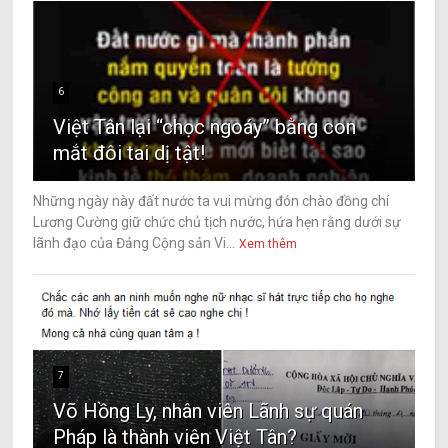
6
Việt Tân lại “chọc ngoáy” bằng con
mắt đôi tai dị tật!
Những ngày này đất nước ta vui mừng đón chào đồng chí
Lương Cường giữ chức chủ tịch nước, hứa hẹn rằng dưới sự
lãnh đạo của Đảng Cộng sản Vi...
Xem thêm
7
Võ Hồng Ly, nhân viên Lãnh sự quán
Pháp là thành viên Việt Tân?