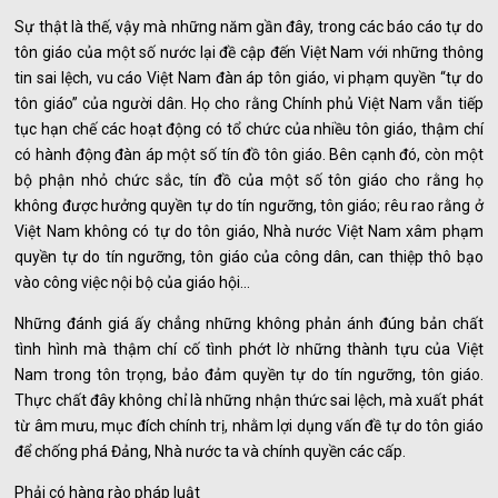
Sự thật là thế, vậy mà những năm gần đây, trong các báo cáo tự do
tôn giáo của một số nước lại đề cập đến Việt Nam với những thông
tin sai lệch, vu cáo Việt Nam đàn áp tôn giáo, vi phạm quyền “tự do
tôn giáo” của người dân. Họ cho rằng Chính phủ Việt Nam vẫn tiếp
tục hạn chế các hoạt động có tổ chức của nhiều tôn giáo, thậm chí
có hành động đàn áp một số tín đồ tôn giáo. Bên cạnh đó, còn một
bộ phận nhỏ chức sắc, tín đồ của một số tôn giáo cho rằng họ
không được hưởng quyền tự do tín ngưỡng, tôn giáo; rêu rao rằng ở
Việt Nam không có tự do tôn giáo, Nhà nước Việt Nam xâm phạm
quyền tự do tín ngưỡng, tôn giáo của công dân, can thiệp thô bạo
vào công việc nội bộ của giáo hội…
Những đánh giá ấy chẳng những không phản ánh đúng bản chất
tình hình mà thậm chí cố tình phớt lờ những thành tựu của Việt
Nam trong tôn trọng, bảo đảm quyền tự do tín ngưỡng, tôn giáo.
Thực chất đây không chỉ là những nhận thức sai lệch, mà xuất phát
từ âm mưu, mục đích chính trị, nhằm lợi dụng vấn đề tự do tôn giáo
để chống phá Đảng, Nhà nước ta và chính quyền các cấp.
Phải có hàng rào pháp luật