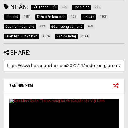
NHÃN:
Bùi Thanh Hiếu
Công giáo
154
294
dân chủ
Diễn biến hòa bình
dư luận
1651
106
1403
đấu tranh dân chủ
Đấu trường dân chủ
273
689
Luận bàn - Phản biện
Vấn đề nóng
4576
3144
SHARE:
BẠN NÊN XEM