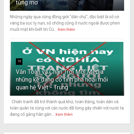
từng mơ
Những ngày qua cộng đồng giới “dân chủ”, đặc biệt là số cờ
vàng ba sọc tỵ nạn, số chống cộng ở nước ngoài được phen
muối mặt khi biết tin Cù...
Xem thêm
10
Văn Toàn và Chân Trời Mới Media
những kẻ đang cố tình phá hoại mối
quan hệ Việt - Trung
Chiến tranh đã trở thành quá khứ, toàn Đảng, toàn dân và
toàn quân ta cùng với các nước đã từng gây chiến với nước ta
đang cố gắng hàn gắn...
Xem thêm