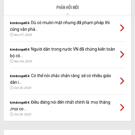
PHẢN HỒI MỚI
Dù có muôn mặt nhưng đã phạm pháp thì
kimdongvt54:
cũng vẫn phả...
Nov 07, 2020
Người dân trong nước VN đã chứng kiến toàn
kimdongvt54:
bộ cô...
Nov 04, 2020
Có thể nói chắc chắn rằng :sẽ có nhiều giáo
kimdongvt54:
dân i...
Oct 28, 2020
Điều đáng nói đến nhất chính là :mọi thằng
kimdongvt54:
,mọi co...
Oct 28, 2020