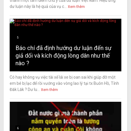
thành một tâm điểm chú ý của dư luận Việt Nam. Hiệu ứng
dư luận này là hệ quả của vụ c...
Xem thêm
5
Báo chí đã định hướng dư luận đến sự
giả dối và kích động lòng dân như thế
nào ?
Có hay không vụ việc tài xế lái xe bị oan sai khi giúp đỡ một
em bé bị lạc để rồi vướng vào vòng lao lý tại tx Buôn Hồ, Tỉnh
Đăk Lăk ? Dư lu...
Xem thêm
6