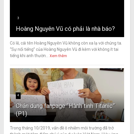
3
Hoàng Nguyên Vũ có phải là nhà báo?
Có lẽ, cái tên Hoàng Nguyên Vũ không còn xa lạ với chúng ta.
“Sự nổi tiếng” của Hoàng Nguyên Vũ đi kèm với không ít tai
tiếng khi anh thườn...
Xem thêm
4
Chân dung fanpage “Hành tinh Titanic”
(P1)
Trong tháng 10/2019, vấn đề ô nhiễm môi trường đã trở