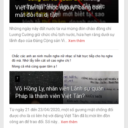
Việt Tân lại “chọc ngoáy” bằng con
mắt đôi tai dị tật!
Những ngày này đất nước ta vui mừng đón chào đồng chí
Lương Cường giữ chức chủ tịch nước, hứa hẹn rằng dưới sự
lãnh đạo của Đảng Cộng sản Vi...
Xem thêm
7
Võ Hồng Ly, nhân viên Lãnh sự quán
Pháp là thành viên Việt Tân?
Từ ngày 21 đến 23/04/2020, một số gương mặt chống đối
được cho là có liên hệ với đảng Việt Tân đã bị mời lên đồn
công an để trao đổi. Số này...
Xem thêm