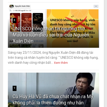
8
UNESCO công nhận tín ngưỡng thờ
Mẫu và luận điệu sai trái của Nguyễn
Xuân Diện
Sáng nay 23/11/2024, ông Nguyễn Xuân Diện đã đăng tải
trên trang cá nhân tuyên bố rằng: “ UNESCO không xếp hạng,
vinh danh hay công nhận bất...
Xem thêm
9
Cù Huy Hà Vũ đã chua chát nhận ra Mỹ
không phải là thiên đường như hắn