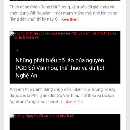
Theo dòng Chân Dung Đối Tượng, kỳ trước đã giới thiệu về
chân dung Will Nguyễn – một mầm mống mới nhô lên trong
“làng dân chủ” thì kỳ này, C...
Xem thêm
2
Những phát biểu bố láo của nguyên
PGĐ Sở Văn hóa, thể thao và du lịch
Nghệ An
Anh em thiện lành đang chú ý đến Fbker Huệ Hương Hoàng
được cho là Phó giám đốc Sở Văn hóa, Thể thao và Du lịch
Nghệ an đã nghỉ hưu, bởi nhữ...
Xem thêm