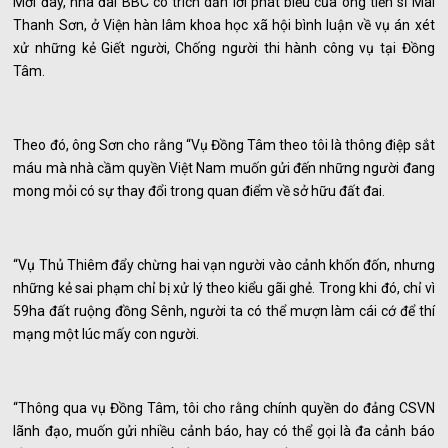
Mới đây, nhà đài BBC có trích dẫn lời phát biểu của ông tiến sĩ Mai
Thanh Sơn, ở Viện hàn lâm khoa học xã hội bình luận về vụ án xét
xử những kẻ Giết người, Chống người thi hành công vụ tại Đồng
Tâm.
Theo đó, ông Sơn cho rằng “Vụ Đồng Tâm theo tôi là thông điệp sắt
máu mà nhà cầm quyền Việt Nam muốn gửi đến những người đang
mong mỏi có sự thay đổi trong quan điểm về sở hữu đất đai.
“Vụ Thủ Thiêm đẩy chừng hai vạn người vào cảnh khốn đốn, nhưng
những kẻ sai phạm chỉ bị xử lý theo kiểu gãi ghẻ. Trong khi đó, chỉ vì
59ha đất ruộng đồng Sênh, người ta có thể mượn làm cái cớ để thí
mạng một lúc mấy con người.
“Thông qua vụ Đồng Tâm, tôi cho rằng chính quyền do đảng CSVN
lãnh đạo, muốn gửi nhiều cảnh báo, hay có thể gọi là đa cảnh báo