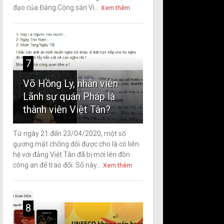
đạo của Đảng Cộng sản Vi...
Xem thêm
7
Võ Hồng Ly, nhân viên
Lãnh sự quán Pháp là
thành viên Việt Tân?
Từ ngày 21 đến 23/04/2020, một số
gương mặt chống đối được cho là có liên
hệ với đảng Việt Tân đã bị mời lên đồn
công an để trao đổi. Số này...
Xem thêm
8