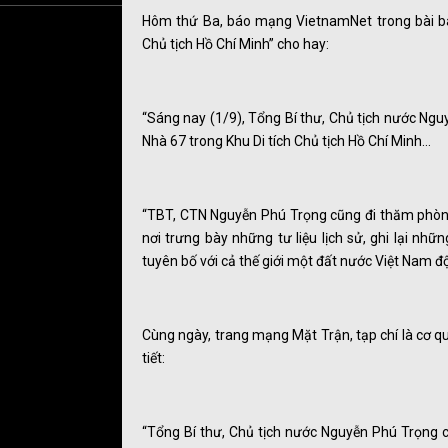
Hôm thứ Ba, báo mạng VietnamNet trong bài bá
Chủ tịch Hồ Chí Minh” cho hay:
“Sáng nay (1/9), Tổng Bí thư, Chủ tịch nước Ng
Nhà 67 trong Khu Di tích Chủ tịch Hồ Chí Minh…
“TBT, CTN Nguyễn Phú Trọng cũng đi thăm phòng t
nơi trưng bày những tư liệu lịch sử, ghi lại nh
tuyên bố với cả thế giới một đất nước Việt Nam độc
Cùng ngày, trang mạng Mặt Trận, tạp chí là cơ q
tiết:
“Tổng Bí thư, Chủ tịch nước Nguyễn Phú Trọng 