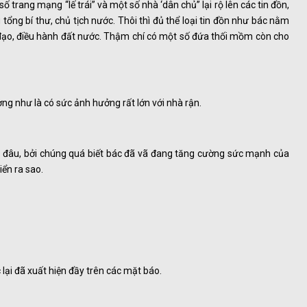
ố trang mạng “lế trái” và một số nhà ‘dân chủ” lại rộ lên các tin đồn,
 tổng bí thư, chủ tịch nước. Thôi thì đủ thể loại tin đồn như bác nằm
nh đạo, điều hành đất nước. Thậm chí có một số đứa thối mồm còn cho
ng như là có sức ảnh hưởng rất lớn với nhà rận.
âu, bởi chúng quá biết bác đã vã đang tăng cường sức mạnh của
ển ra sao.
lại đã xuất hiện đầy trên các mặt báo.