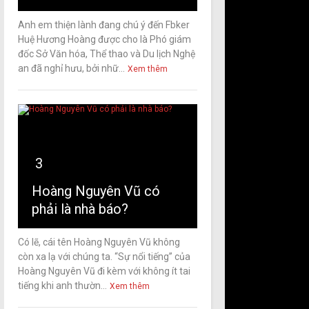
Anh em thiện lành đang chú ý đến Fbker
Huệ Hương Hoàng được cho là Phó giám
đốc Sở Văn hóa, Thể thao và Du lịch Nghệ
an đã nghỉ hưu, bởi nhữ...
Xem thêm
3
Hoàng Nguyên Vũ có
phải là nhà báo?
Có lẽ, cái tên Hoàng Nguyên Vũ không
còn xa lạ với chúng ta. “Sự nổi tiếng” của
Hoàng Nguyên Vũ đi kèm với không ít tai
tiếng khi anh thườn...
Xem thêm