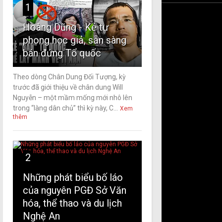
1
Hoàng Dũng - Kẻ tự
phong học giả, sẵn sàng
bán đứng Tổ quốc
Theo dòng Chân Dung Đối Tượng, kỳ
trước đã giới thiệu về chân dung Will
Nguyễn – một mầm mống mới nhô lên
trong “làng dân chủ” thì kỳ này, C...
Xem
thêm
2
Những phát biểu bố láo
của nguyên PGĐ Sở Văn
hóa, thể thao và du lịch
Nghệ An