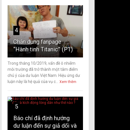
4
Chân dung fanpage
“Hành tinh Titanic” (P1)
Trong tháng 10/2019, vấn đề ô nhiễm
môi trường đã trở thành một tâm điểm
chú ý của dư luận Việt Nam. Hiệu ứng dư
luận này là hệ quả của vụ c...
Xem thêm
5
Báo chí đã định hướng
dư luận đến sự giả dối và