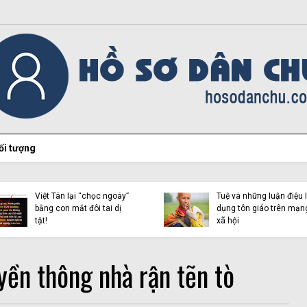
ối tượng
Vạch trần bản chất của
Vàng Chỉnh Mình và cái
Việt Tân lại xuyên tạc về
gọi là “Liên minh người
cầu phao Phong Châu
Mông vì công lý” (Kỳ 2)
yền thông nhà rận tẽn tò