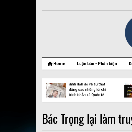
Home
Luận bàn - Phản biện
Đ
ng Thích Minh
ững luận điệu lợi
Ân xá quốc tế và vụ dẫn
 giáo trên mạng
độ Y Quynh Bdap: Khi
nhân quyền bị lợi dụng
Bác Trọng lại làm tru