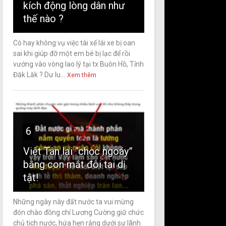
kích động lòng dân như
thế nào ?
Có hay không vụ việc tài xế lái xe bị oan
sai khi giúp đỡ một em bé bị lạc để rồi
vướng vào vòng lao lý tại tx Buôn Hồ, Tỉnh
Đăk Lăk ? Dư lu...
Xem thêm
6
Việt Tân lại “chọc ngoáy”
bằng con mắt đôi tai dị
tật!
Những ngày này đất nước ta vui mừng
đón chào đồng chí Lương Cường giữ chức
chủ tịch nước, hứa hẹn rằng dưới sự lãnh