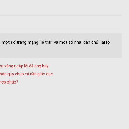
 một số trang mạng “lế trái” và một số nhà ‘dân chủ” lại rộ
oa vàng ngập lối để ong bay
nhân quy chụp cả nền giáo dục
 hợp pháp?