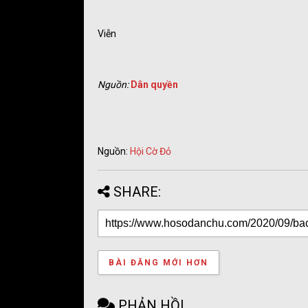
Viễn
Nguồn:
Dân quyền
Nguồn:
Hội Cờ Đỏ
SHARE:
BÀI ĐĂNG MỚI HƠN
PHẢN HỒI