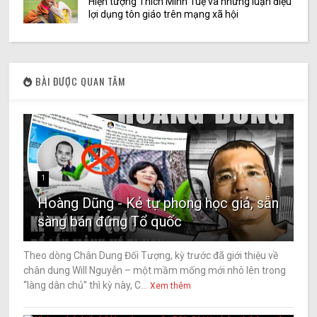
Hiện tượng Thích Minh Tuệ và những luận điệu
lợi dụng tôn giáo trên mạng xã hội
BÀI ĐƯỢC QUAN TÂM
1
Hoàng Dũng - Kẻ tự phong học giả, sẵn
sàng bán đứng Tổ quốc
Theo dòng Chân Dung Đối Tượng, kỳ trước đã giới thiệu về
chân dung Will Nguyễn – một mầm mống mới nhô lên trong
“làng dân chủ” thì kỳ này, C...
Xem thêm