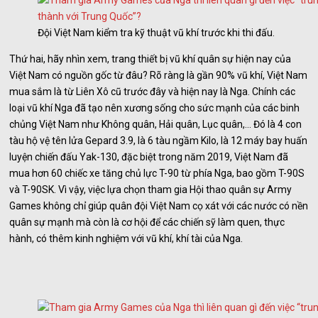
Đội Việt Nam kiểm tra kỹ thuật vũ khí trước khi thi đấu.
Thứ hai, hãy nhìn xem, trang thiết bị vũ khí quân sự hiện nay của
Việt Nam có nguồn gốc từ đâu? Rõ ràng là gần 90% vũ khí, Việt Nam
mua sắm là từ Liên Xô cũ trước đây và hiện nay là Nga. Chính các
loại vũ khí Nga đã tạo nên xương sống cho sức mạnh của các binh
chủng Việt Nam như Không quân, Hải quân, Lục quân,… Đó là 4 con
tàu hộ vệ tên lửa Gepard 3.9, là 6 tàu ngầm Kilo, là 12 máy bay huấn
luyện chiến đấu Yak-130, đặc biệt trong năm 2019, Việt Nam đã
mua hơn 60 chiếc xe tăng chủ lực T-90 từ phía Nga, bao gồm T-90S
và T-90SK. Vì vậy, việc lựa chọn tham gia Hội thao quân sự Army
Games không chỉ giúp quân đội Việt Nam cọ xát với các nước có nền
quân sự mạnh mà còn là cơ hội để các chiến sỹ làm quen, thực
hành, có thêm kinh nghiệm với vũ khí, khí tài của Nga.