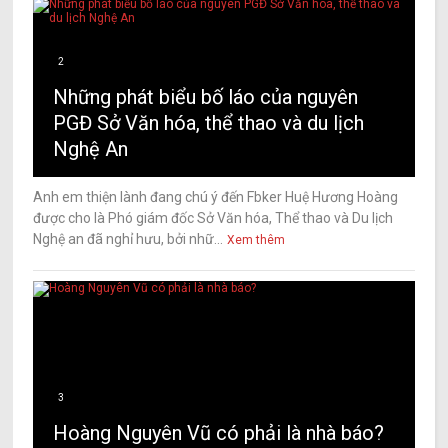
2
Những phát biểu bố láo của nguyên
PGĐ Sở Văn hóa, thể thao và du lịch
Nghệ An
Anh em thiện lành đang chú ý đến Fbker Huệ Hương Hoàng
được cho là Phó giám đốc Sở Văn hóa, Thể thao và Du lịch
Nghệ an đã nghỉ hưu, bởi nhữ...
Xem thêm
3
Hoàng Nguyên Vũ có phải là nhà báo?