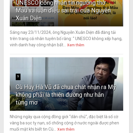
UNESCO công nhận tín ngưỡng thờ
Mẫu và luận điệu sai trái của Nguyễn
Xuân Diện
Sáng nay 23/11/2024, ông Nguyễn Xuân Diện đã đăng tải
trên trang cá nhân tuyên bố rằng: “ UNESCO không xếp hạng,
vinh danh hay công nhận bất...
Xem thêm
9
Cù Huy Hà Vũ đã chua chát nhận ra Mỹ
không phải là thiên đường như hắn
từng mơ
Những ngày qua cộng đồng giới “dân chủ”, đặc biệt là số cờ
vàng ba sọc tỵ nạn, số chống cộng ở nước ngoài được phen
muối mặt khi biết tin Cù...
Xem thêm