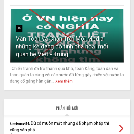
10
Văn Toàn và Chân Trời Mới Media
những kẻ đang cố tình phá hoại mối
quan hệ Việt - Trung
Chiến tranh đã trở thành quá khứ, toàn Đảng, toàn dân và
toàn quân ta cùng với các nước đã từng gây chiến với nước ta
đang cố gắng hàn gắn...
Xem thêm
PHẢN HỒI MỚI
Dù có muôn mặt nhưng đã phạm pháp thì
kimdongvt54:
cũng vẫn phả...