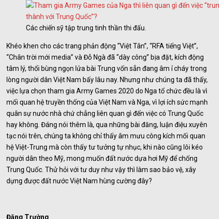
Các chiến sỹ tập trung tinh thần thi đấu.
Khéo khen cho các trang phản động “Việt Tân”, “RFA tiếng Việt”,
“Chân trời mới media” và Đỗ Ngà đã “dày công” bịa đặt, kích động
tâm lý, thổi bùng ngọn lửa bài Trung vốn sẵn đang âm ỉ cháy trong
lòng người dân Việt Nam bấy lâu nay. Nhưng như chúng ta đã thấy,
việc lựa chọn tham gia Army Games 2020 do Nga tổ chức đều là vì
mối quan hệ truyền thống của Việt Nam và Nga, vì lợi ích sức mạnh
quân sự nước nhà chứ chẳng liên quan gì đến việc có Trung Quốc
hay không. Đáng nói thêm là, qua những bài đăng, luận điệu xuyên
tạc nói trên, chúng ta không chỉ thấy âm mưu công kích mối quan
hệ Việt-Trung mà còn thấy tư tưởng tự nhục, khi nào cũng lôi kéo
người dân theo Mỹ, mong muốn đất nước dựa hơi Mỹ để chống
Trung Quốc. Thử hỏi với tư duy như vậy thì làm sao bảo vệ, xây
dựng được đất nước Việt Nam hùng cường đây?
Đặng Trường