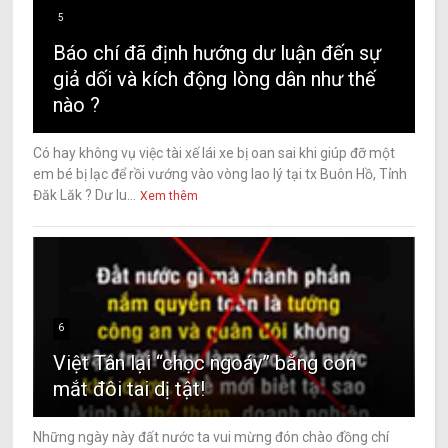
5
Báo chí đã định hướng dư luận đến sự
giả dối và kích động lòng dân như thế
nào ?
Có hay không vụ việc tài xế lái xe bị oan sai khi giúp đỡ một
em bé bị lạc để rồi vướng vào vòng lao lý tại tx Buôn Hồ, Tỉnh
Đăk Lăk ? Dư lu...
Xem thêm
6
Việt Tân lại “chọc ngoáy” bằng con
mắt đôi tai dị tật!
Những ngày này đất nước ta vui mừng đón chào đồng chí