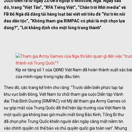
2020 diễn ra từ ngày 23/08 ở ngoại ô Moscow, Nga. Ngay sau
đó, trang “Việt Tân”, “RFA Tiếng Việt”, “Chân trời Mới media” và
FB Đỗ Ngà đã đăng tải hàng loạt bài viết với tiêu đề “Vui trên nỗi
đau dân tộc”, “Không tham gia RIMPAC có phải là một chọn lựa
đúng?”, “Lời khẳng định cho một lòng trung thành”.
Kíp xe tăng số 1 của QĐND Việt Nam đã hoàn thành xuất sắc bài
của mình ngay trong ngày đầu tiên.
Theo đó, các trang kể trên cho rằng: “Trước diễn biến phức tạp tại
khu vực biển Đông, Việt Nam từ chối tham gia cuộc Diễn tập Vành
đai Thái Bình Dương (RIMPAC) với Mỹ để tham gia Army Games có
sự góp mặt của Trung Quốc đã thể hiện lập trường của Việt Nam là
một quốc gia không bao giờ muốn mất lòng Bắc Kinh, Tổng Bí thư
đã chọn phe Trung Quốc khiến người dân ngày càng mất niềm tin
vào chính quyền có thể bảo vệ chủ quyền quốc gia toàn vẹn”. Nhưng