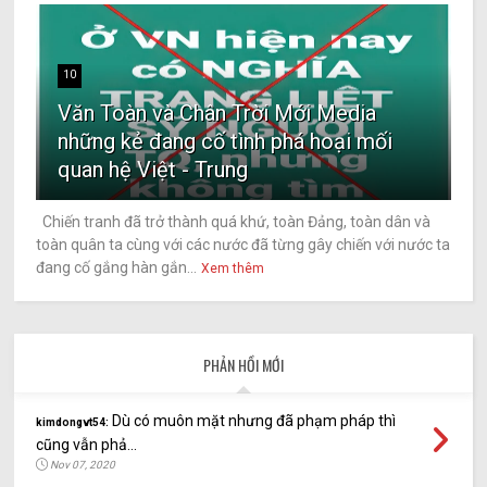
10
Văn Toàn và Chân Trời Mới Media
những kẻ đang cố tình phá hoại mối
quan hệ Việt - Trung
Chiến tranh đã trở thành quá khứ, toàn Đảng, toàn dân và
toàn quân ta cùng với các nước đã từng gây chiến với nước ta
đang cố gắng hàn gắn...
Xem thêm
PHẢN HỒI MỚI
Dù có muôn mặt nhưng đã phạm pháp thì
kimdongvt54:
cũng vẫn phả...
Nov 07, 2020