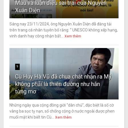
Mẫu và luận điệu sai trái của Nguyễn
Xuân Diện
Sáng nay 23/11/2024, ông Nguyễn Xuân Diện đã đăng tải
trên trang cá nhân tuyên bố rằng: “ UNESCO không xếp hạng,
vinh danh hay công nhận bất...
Xem thêm
9
Cù Huy Hà Vũ đã chua chát nhận ra Mỹ
không phải là thiên đường như hắn
từng mơ
Những ngày qua cộng đồng giới “dân chủ”, đặc biệt là số cờ
vàng ba sọc tỵ nạn, số chống cộng ở nước ngoài được phen
muối mặt khi biết tin Cù...
Xem thêm