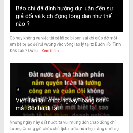
Báo chí đã định hướng dư luận đến sự
giả dối và kích động lòng dân như thế
nào ?
Có hay không vụ việc tài xế lái xe bị oan sai khi giúp đỡ một
em bé bị lạc để rồi vướng vào vòng lao lý tại tx Buôn Hồ, Tỉnh
Đăk Lăk ? Dư lu...
Xem thêm
6
Việt Tân lại “chọc ngoáy” bằng con
mắt đôi tai dị tật!
Những ngày này đất nước ta vui mừng đón chào đồng chí
Lương Cường giữ chức chủ tịch nước, hứa hẹn rằng dưới sự