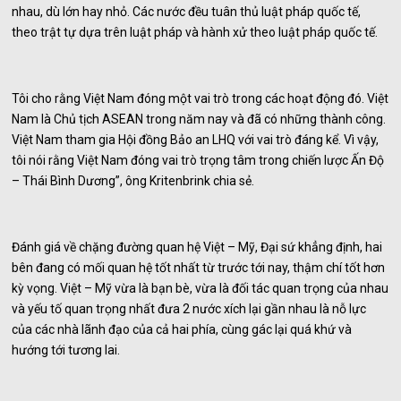
nhau, dù lớn hay nhỏ. Các nước đều tuân thủ luật pháp quốc tế,
theo trật tự dựa trên luật pháp và hành xử theo luật pháp quốc tế.
Tôi cho rằng Việt Nam đóng một vai trò trong các hoạt động đó. Việt
Nam là Chủ tịch ASEAN trong năm nay và đã có những thành công.
Việt Nam tham gia Hội đồng Bảo an LHQ với vai trò đáng kể. Vì vậy,
tôi nói rằng Việt Nam đóng vai trò trọng tâm trong chiến lược Ấn Độ
– Thái Bình Dương”, ông Kritenbrink chia sẻ.
Đánh giá về chặng đường quan hệ Việt – Mỹ, Đại sứ khẳng định, hai
bên đang có mối quan hệ tốt nhất từ trước tới nay, thậm chí tốt hơn
kỳ vọng. Việt – Mỹ vừa là bạn bè, vừa là đối tác quan trọng của nhau
và yếu tố quan trọng nhất đưa 2 nước xích lại gần nhau là nỗ lực
của các nhà lãnh đạo của cả hai phía, cùng gác lại quá khứ và
hướng tới tương lai.