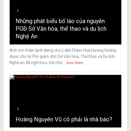
2
Những phát biểu bố láo của nguyên
PGĐ Sở Văn hóa, thể thao và du lịch
Nghệ An
Anh em thiện lành đang chú ý đến Fbker Huệ Hương Hoàng
được cho là Phó giám đốc Sở Văn hóa, Thể thao và Du lịch
Nghệ an đã nghỉ hưu, bởi nhữ...
Xem thêm
3
Hoàng Nguyên Vũ có phải là nhà báo?