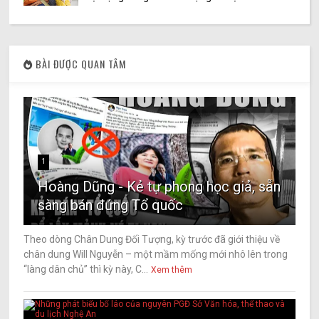
BÀI ĐƯỢC QUAN TÂM
1
Hoàng Dũng - Kẻ tự phong học giả, sẵn
sàng bán đứng Tổ quốc
Theo dòng Chân Dung Đối Tượng, kỳ trước đã giới thiệu về
chân dung Will Nguyễn – một mầm mống mới nhô lên trong
“làng dân chủ” thì kỳ này, C...
Xem thêm