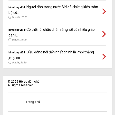
Người dân trong nước VN đã chứng kiến toàn
kimdongvt54:
bộ cô...
Nov 04, 2020
Có thể nói chắc chắn rằng :sẽ có nhiều giáo
kimdongvt54:
dân i...
Oct 28, 2020
Điều đáng nói đến nhất chính là :mọi thằng
kimdongvt54:
,mọi co...
Oct 28, 2020
©
2026
Hồ sơ dân chủ
All rights reserved.
Trang chủ