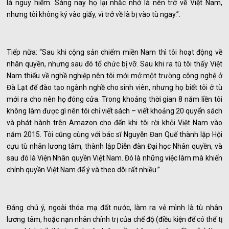
là nguy hiểm. Sáng nay họ lại nhắc nhở là nên trở về Việt Nam,
nhưng tôi không ký vào giấy, vì trở về là bị vào tù ngay.”.
Tiếp nữa: “Sau khi cộng sản chiếm miền Nam thì tôi hoạt động về
nhân quyền, nhưng sau đó tổ chức bị vỡ. Sau khi ra tù tôi thấy Việt
Nam thiếu về nghề nghiệp nên tôi mới mở một trường công nghệ ở
Đà Lạt để đào tạo ngành nghề cho sinh viên, nhưng họ biết tôi ở tù
mới ra cho nên họ đóng cửa. Trong khoảng thời gian 8 năm liền tôi
không làm được gì nên tôi chỉ viết sách – viết khoảng 20 quyển sách
và phát hành trên Amazon cho đến khi tôi rời khỏi Việt Nam vào
năm 2015. Tôi cũng cùng với bác sĩ Nguyễn Đan Quế thành lập Hội
cựu tù nhân lương tâm, thành lập Diễn đàn Đại học Nhân quyền, và
sau đó là Viện Nhân quyền Việt Nam. Đó là những việc làm mà khiến
chính quyền Việt Nam để ý và theo dõi rất nhiều.”.
Đáng chú ý, ngoài thóa mạ đất nước, làm ra vẻ mình là tù nhân
lương tâm, hoặc nạn nhân chính trị của chế độ (điều kiện để có thể tị