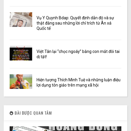
Vụ Y Quynh Bdap: Quyết định dẫn độ và sự
thật đằng sau những lời chỉ trích từ Ân xá
Quốc tế
Việt Tân lại “chọc ngoáy” bằng con mắt đôi tai
dị tật!
Hiện tượng Thích Minh Tuệ và những luận điệu
lợi dụng tôn giáo trên mạng xã hội
BÀI ĐƯỢC QUAN TÂM