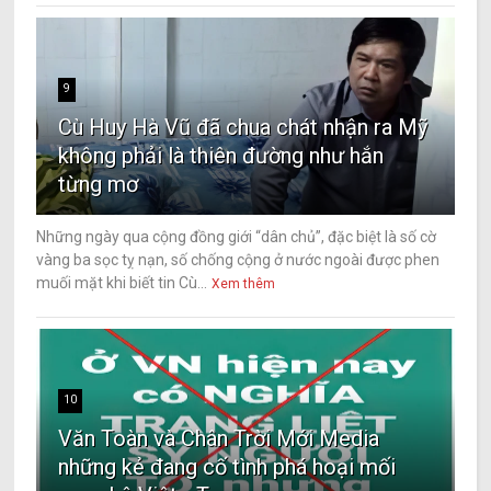
9
Cù Huy Hà Vũ đã chua chát nhận ra Mỹ
không phải là thiên đường như hắn
từng mơ
Những ngày qua cộng đồng giới “dân chủ”, đặc biệt là số cờ
vàng ba sọc tỵ nạn, số chống cộng ở nước ngoài được phen
muối mặt khi biết tin Cù...
Xem thêm
10
Văn Toàn và Chân Trời Mới Media
những kẻ đang cố tình phá hoại mối