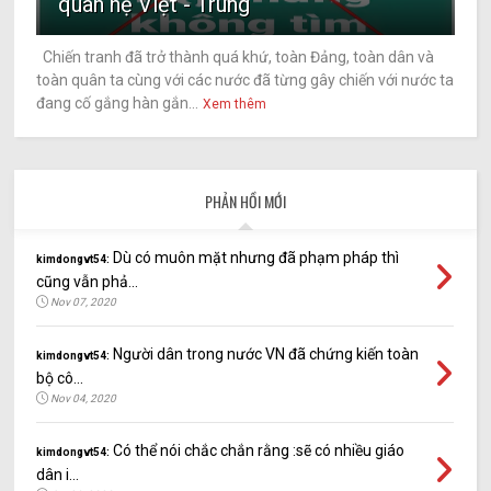
quan hệ Việt - Trung
Chiến tranh đã trở thành quá khứ, toàn Đảng, toàn dân và
toàn quân ta cùng với các nước đã từng gây chiến với nước ta
đang cố gắng hàn gắn...
Xem thêm
PHẢN HỒI MỚI
Dù có muôn mặt nhưng đã phạm pháp thì
kimdongvt54:
cũng vẫn phả...
Nov 07, 2020
Người dân trong nước VN đã chứng kiến toàn
kimdongvt54:
bộ cô...
Nov 04, 2020
Có thể nói chắc chắn rằng :sẽ có nhiều giáo
kimdongvt54:
dân i...