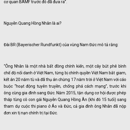
cơ quan BAMF trước đó đã đưa ra”.
Nguyễn Quang Hồng Nhân là ai?
Đài BR (Bayerischer Rundfunkt) của vùng Nam Đức mô tả rằng:
“Ông Nhân là một nhà bất đồng chính kiến, một cây bút phê bình
chế độ nổi danh ở Việt Nam, từng bị chính quyền Việt Nam bắt giam,
kết án 20 năm tù và đã thụ án chừng 17 năm trời ở Việt Nam với cáo
buộc “hoạt động tuyên truyền, chống phá cách mạng”, trước khi
ông cùng gia đình sang Đức. Năm 2015, tận dụng cơ hội được phép
tháp tùng cô con gái Nguyễn Quang Hồng Ân (khi đó 15 tuổi) sang
tham dự cuộc thi piano ở Áo và Đức, cả gia đình ông Nhân đã nộp
đơn xin tị nạn chính trị tại Đức.