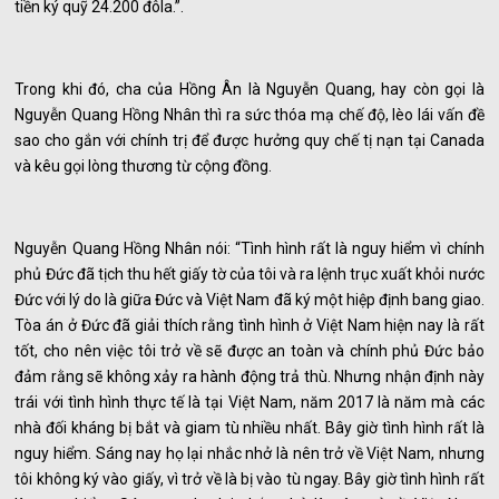
tiền ký quỹ 24.200 đôla.”.
Trong khi đó, cha của Hồng Ân là Nguyễn Quang, hay còn gọi là
Nguyễn Quang Hồng Nhân thì ra sức thóa mạ chế độ, lèo lái vấn đề
sao cho gắn với chính trị để được hưởng quy chế tị nạn tại Canada
và kêu gọi lòng thương từ cộng đồng.
Nguyễn Quang Hồng Nhân nói: “Tình hình rất là nguy hiểm vì chính
phủ Đức đã tịch thu hết giấy tờ của tôi và ra lệnh trục xuất khỏi nước
Đức với lý do là giữa Đức và Việt Nam đã ký một hiệp định bang giao.
Tòa án ở Đức đã giải thích rằng tình hình ở Việt Nam hiện nay là rất
tốt, cho nên việc tôi trở về sẽ được an toàn và chính phủ Đức bảo
đảm rằng sẽ không xảy ra hành động trả thù. Nhưng nhận định này
trái với tình hình thực tế là tại Việt Nam, năm 2017 là năm mà các
nhà đối kháng bị bắt và giam tù nhiều nhất. Bây giờ tình hình rất là
nguy hiểm. Sáng nay họ lại nhắc nhở là nên trở về Việt Nam, nhưng
tôi không ký vào giấy, vì trở về là bị vào tù ngay. Bây giờ tình hình rất