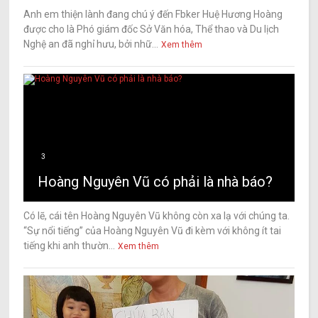
Anh em thiện lành đang chú ý đến Fbker Huệ Hương Hoàng
được cho là Phó giám đốc Sở Văn hóa, Thể thao và Du lịch
Nghệ an đã nghỉ hưu, bởi nhữ...
Xem thêm
3
Hoàng Nguyên Vũ có phải là nhà báo?
Có lẽ, cái tên Hoàng Nguyên Vũ không còn xa lạ với chúng ta.
“Sự nổi tiếng” của Hoàng Nguyên Vũ đi kèm với không ít tai
tiếng khi anh thườn...
Xem thêm