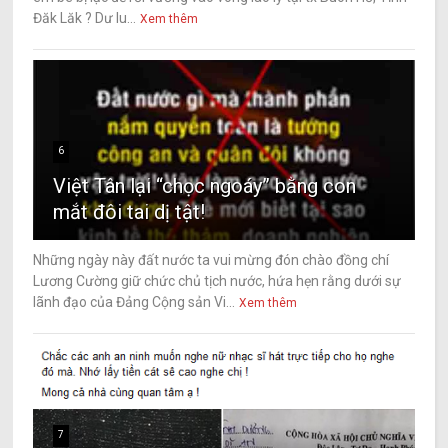
Đăk Lăk ? Dư lu...
Xem thêm
6
Việt Tân lại “chọc ngoáy” bằng con
mắt đôi tai dị tật!
Những ngày này đất nước ta vui mừng đón chào đồng chí
Lương Cường giữ chức chủ tịch nước, hứa hẹn rằng dưới sự
lãnh đạo của Đảng Cộng sản Vi...
Xem thêm
7