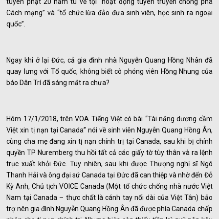
tuyên phạt 20 năm tù về tội “hoạt động tuyên truyền chống phá
Cách mạng” và “tổ chức lừa đảo đưa sinh viên, học sinh ra ngoại
quốc”.
Ngay khi ở lại Đức, cả gia đình nhà Nguyễn Quang Hồng Nhân đã
quay lưng với Tổ quốc, không biết cô phóng viên Hồng Nhung của
báo Dân Trí đã sáng mắt ra chưa?
Hôm 17/1/2018, trên VOA Tiếng Việt có bài “Tài năng dương cầm
Việt xin tị nạn tại Canada” nói về sinh viên Nguyễn Quang Hồng Ân,
cùng cha mẹ đang xin tị nạn chính trị tại Canada, sau khi bị chính
quyền TP Nuremberg thu hồi tất cả các giấy tờ tùy thân và ra lệnh
trục xuất khỏi Đức. Tuy nhiên, sau khi được Thượng nghị sĩ Ngô
Thanh Hải và ông đại sứ Canada tại Đức đã can thiệp và nhờ đến Đỗ
Kỳ Anh, Chủ tịch VOICE Canada (Một tổ chức chống nhà nước Việt
Nam tại Canada – thực chất là cánh tay nối dài của Việt Tân) bảo
trợ nên gia đình Nguyễn Quang Hồng Ân đã được phía Canada chấp