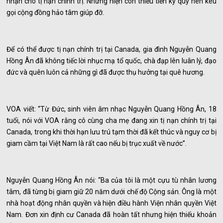
nhận cho tị nạn chính trị. Nhưng hiện còn thiếu tiền ký quỹ nên kêu
gọi cộng đồng hảo tâm giúp đỡ.
Để có thể được tị nạn chính trị tại Canada, gia đình Nguyễn Quang
Hồng Ân đã không tiếc lời nhục mạ tổ quốc, chà đạp lên luân lý, đạo
đức và quên luôn cả những gì đã được thụ hưởng tại quê hương.
VOA viết: “Từ Đức, sinh viên âm nhạc Nguyễn Quang Hồng Ân, 18
tuổi, nói với VOA rằng cô cùng cha mẹ đang xin tị nạn chính trị tại
Canada, trong khi thời hạn lưu trú tạm thời đã kết thúc và nguy cơ bị
giam cầm tại Việt Nam là rất cao nếu bị trục xuất về nước”.
Nguyễn Quang Hồng Ân nói: “Ba của tôi là một cựu tù nhân lương
tâm, đã từng bị giam giữ 20 năm dưới chế độ Cộng sản. Ông là một
nhà hoạt động nhân quyền và hiện điều hành Viện nhân quyền Việt
Nam. Đơn xin định cư Canada đã hoàn tất nhưng hiện thiếu khoản