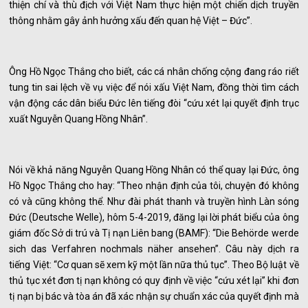
thiện chí và thù địch với Việt Nam thực hiện một chiến dịch truyền
thông nhằm gây ảnh hưởng xấu đến quan hệ Việt – Đức”.
Ông Hồ Ngọc Thắng cho biết, các cá nhân chống cộng đang ráo riết
tung tin sai lệch về vụ việc để nói xấu Việt Nam, đồng thời tìm cách
vận động các dân biểu Đức lên tiếng đòi “cứu xét lại quyết định trục
xuất Nguyễn Quang Hồng Nhân”.
Nói về khả năng Nguyễn Quang Hồng Nhân có thể quay lại Đức, ông
Hồ Ngọc Thắng cho hay: “Theo nhận định của tôi, chuyện đó không
có và cũng không thể. Như đài phát thanh và truyền hình Làn sóng
Đức (Deutsche Welle), hôm 5-4-2019, đăng lại lời phát biểu của ông
giám đốc Sở di trú và Tị nạn Liên bang (BAMF): “Die Behörde werde
sich das Verfahren nochmals näher ansehen”. Câu này dịch ra
tiếng Việt: “Cơ quan sẽ xem kỹ một lần nữa thủ tục”. Theo Bộ luật về
thủ tục xét đơn tị nạn không có quy định về việc “cứu xét lại” khi đơn
tị nạn bị bác và tòa án đã xác nhận sự chuẩn xác của quyết định mà