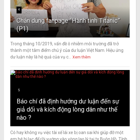
4
Chân dung fanpage “Hành tinh Titanic”
(P1)
Trong tháng 10/2019, vấn đề ô nhiễm môi trường đã trở
thành một tâm điểm chú ý của dư luận Việt Nam. Hiệu ứng
dư luận này là hệ quả của vụ c...
Xem thêm
5
Báo chí đã định hướng dư luận đến sự
giả dối và kích động lòng dân như thế
nào ?
Có hay không vụ việc tài xế lái xe bị oan sai khi giúp đỡ một
em bé bị lạc để rồi vướng vào vòng lao lý tại tx Buôn Hồ, Tỉnh