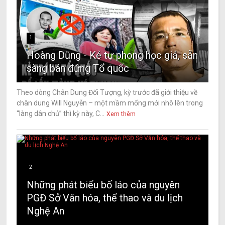
1
Hoàng Dũng - Kẻ tự phong học giả, sẵn
sàng bán đứng Tổ quốc
Theo dòng Chân Dung Đối Tượng, kỳ trước đã giới thiệu về
chân dung Will Nguyễn – một mầm mống mới nhô lên trong
“làng dân chủ” thì kỳ này, C...
Xem thêm
2
Những phát biểu bố láo của nguyên
PGĐ Sở Văn hóa, thể thao và du lịch
Nghệ An