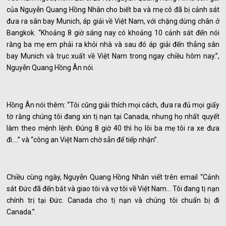
của Nguyễn Quang Hồng Nhân cho biết ba và mẹ cô đã bị cảnh sát
đưa ra sân bay Munich, áp giải về Việt Nam, với chặng dừng chân ở
Bangkok. “Khoảng 8 giờ sáng nay có khoảng 10 cảnh sát đến nói
rằng ba mẹ em phải ra khỏi nhà và sau đó áp giải đến thẳng sân
bay Munich và trục xuất về Việt Nam trong ngay chiều hôm nay.”,
Nguyễn Quang Hồng Ân nói.
Hồng Ân nói thêm: “Tôi cũng giải thích mọi cách, đưa ra đủ mọi giấy
tờ rằng chúng tôi đang xin tị nạn tại Canada, nhưng họ nhất quyết
làm theo mệnh lệnh. Đúng 8 giờ 40 thì họ lôi ba mẹ tôi ra xe đưa
đi….” và “công an Việt Nam chờ sẵn để tiếp nhận”.
Chiều cùng ngày, Nguyễn Quang Hồng Nhân viết trên email “Cảnh
sát Đức đã đến bắt và giao tôi và vợ tôi về Việt Nam… Tôi đang tị nạn
chính trị tại Đức. Canada cho tị nạn và chúng tôi chuẩn bị đi
Canada.”.