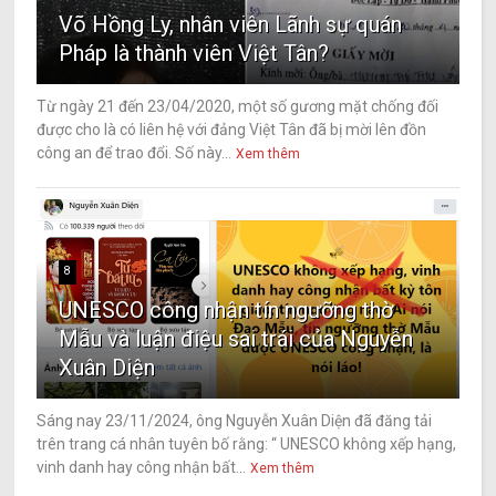
Võ Hồng Ly, nhân viên Lãnh sự quán
Pháp là thành viên Việt Tân?
Từ ngày 21 đến 23/04/2020, một số gương mặt chống đối
được cho là có liên hệ với đảng Việt Tân đã bị mời lên đồn
công an để trao đổi. Số này...
Xem thêm
8
UNESCO công nhận tín ngưỡng thờ
Mẫu và luận điệu sai trái của Nguyễn
Xuân Diện
Sáng nay 23/11/2024, ông Nguyễn Xuân Diện đã đăng tải
trên trang cá nhân tuyên bố rằng: “ UNESCO không xếp hạng,
vinh danh hay công nhận bất...
Xem thêm