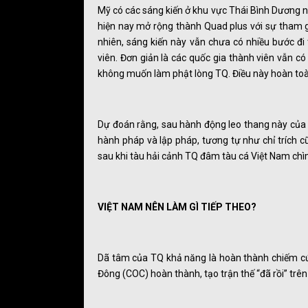
Mỹ có các sáng kiến ở khu vực Thái Bình Dương n
hiện nay mở rộng thành Quad plus với sự tham 
nhiên, sáng kiến này vẫn chưa có nhiều bước đi 
viên. Đơn giản là các quốc gia thành viên vẫn có
không muốn làm phật lòng TQ. Điều này hoàn toàn 
Dự đoán rằng, sau hành động leo thang này của T
hành pháp và lập pháp, tương tự như chỉ trích 
sau khi tàu hải cảnh TQ đâm tàu cá Việt Nam ch
VIỆT NAM NÊN LÀM GÌ TIẾP THEO?
Dã tâm của TQ khả năng là hoàn thành chiếm cứ 
Đông (COC) hoàn thành, tạo trận thế “đã rồi” trên