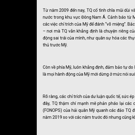
Từ năm 2009 đến nay, TQ cố tình chĩa mũi dùi và
nước trong khu vực Đông Nam Á. Cảnh báo từ Mỹ 
các việc chỉ trích của Mỹ để đánh “võ miệng”. Bắ
– nơi mà TQ vẫn khẳng định là chuyện riêng củ
động sai trái của mình, như quân sự hóa các thực
thủ trước Mỹ.
Còn về phía Mỹ, luôn khẳng định, đảm bảo tự do h
là mọi hành động của Mỹ mới dừng ở mức nói suô
Rõ ràng, các chỉ trích của dư luận quốc tế, sức 
đây, TQ thậm chí mạnh mẽ phản pháo lại các ch
(FONOPS) của hải quân Mỹ quanh các đảo TQ đan
năm 2019 so với các năm trước đó nhưng cũng k