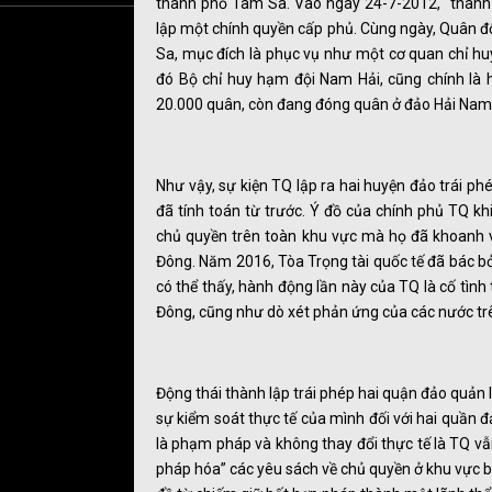
thành phố Tam Sa. Vào ngày 24-7-2012, “thành
lập một chính quyền cấp phủ. Cùng ngày, Quân đ
Sa, mục đích là phục vụ như một cơ quan chỉ huy
đó Bộ chỉ huy hạm đội Nam Hải, cũng chính là
20.000 quân, còn đang đóng quân ở đảo Hải Nam
Như vậy, sự kiện TQ lập ra hai huyện đảo trái p
đã tính toán từ trước. Ý đồ của chính phủ TQ k
chủ quyền trên toàn khu vực mà họ đã khoanh v
Đông. Năm 2016, Tòa Trọng tài quốc tế đã bác b
có thể thấy, hành động lần này của TQ là cố tình
Đông, cũng như dò xét phản ứng của các nước trê
Động thái thành lập trái phép hai quận đảo quả
sự kiểm soát thực tế của mình đối với hai quần 
là phạm pháp và không thay đổi thực tế là TQ v
pháp hóa” các yêu sách về chủ quyền ở khu vực bi