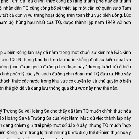
 phố Tam Sa” đã chính thức công bố rằng thành phố này đã thành
ội nhân dân TQ cũng công bố sẽ thiết lập một căn cứ quân sự ở Tam
 tất cả đơn vị vũ trang hoạt động trên toàn khu vực biển Đông. Lúc
 hạm đội hùng hậu nhất của TQ, được thành lập năm 1949 với hơn
.
hép ở biển Đông lần này đã nằm trong một chuỗi sự kiện mà Bắc Kinh
hi cho CGTN thông báo tin trên là muốn khẳng định sự kiểm soát và
ùng (còn được gọi là đường chín đoạn hay “đường lưỡi bò”) ở biển
ỏ tính pháp lý của yêu sách đường chín đoạn mà TQ đưa ra. Như vậy
 thách thức các nước trong khu vực có quyền lợi và chủ quyền ở biển
n thế giới đã và đang lưu thông qua khu vực này như thế nào.
n lý Trường Sa và Hoàng Sa cho thấy dã tâm TQ muốn chính thức hóa
đảo Hoàng Sa và Trường Sa của Việt Nam. Mặc dù việc thành lập này
ẫn đang chiếm giữ trái phép một số đảo ở đây, nhưng TQ muốn “hợp
ển Đông, nằm trong lộ trình những bước đi cụ thể để hiện thực hóa ý