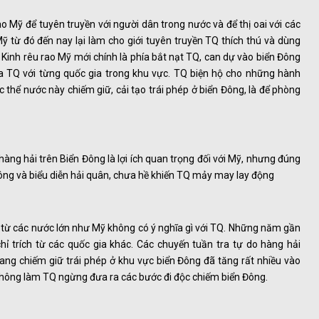
o Mỹ để tuyên truyền với người dân trong nước và để thị oai với các
từ đó đến nay lại làm cho giới tuyên truyền TQ thích thú và dùng
c Kinh rêu rao Mỹ mới chính là phía bắt nạt TQ, can dự vào biển Đông
a TQ với từng quốc gia trong khu vực. TQ biện hộ cho những hành
 thể nước này chiếm giữ, cải tạo trái phép ở biển Đông, là để phòng
àng hải trên Biển Đông là lợi ích quan trọng đối với Mỹ, nhưng đúng
ng và biểu diễn hải quân, chưa hề khiến TQ mảy may lay động
ép từ các nước lớn như Mỹ không có ý nghĩa gì với TQ. Những năm gần
ỉ trích từ các quốc gia khác. Các chuyến tuần tra tự do hàng hải
g chiếm giữ trái phép ở khu vực biển Đông đã tăng rất nhiều vào
hông làm TQ ngừng đưa ra các bước đi độc chiếm biển Đông.