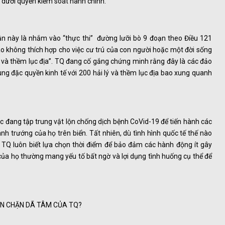
 dưới quyền kiểm soát hành chính.
ần này là nhắm vào “thực thi” đường lưỡi bò 9 đoạn theo Điều 121
 không thích hợp cho việc cư trú của con người hoặc một đời sống
tế và thềm lục địa”. TQ đang cố gắng chứng minh rằng đây là các đảo
ùng đặc quyền kinh tế với 200 hải lý và thềm lục địa bao xung quanh
ực đang tập trung vật lộn chống dịch bệnh CoVid-19 để tiến hành các
nh trướng của họ trên biển. Tất nhiên, dù tình hình quốc tế thế nào
g TQ luôn biết lựa chọn thời điểm để bảo đảm các hành động ít gây
ủa họ thường mang yếu tố bất ngờ và lợi dụng tình huống cụ thể để
GĂN CHẶN DÃ TÂM CỦA TQ?