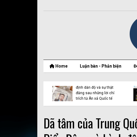
Home
Luận bàn - Phản biện
Đ
t thật của Nguyễn
Vụ Y Quynh Bdap: Quyết
 Thắng và BPSOS
định dẫn độ và sự thật
ớp mặt nạ nhân
đằng sau những lời chỉ
n
trích từ Ân xá Quốc tế
Dã tâm của Trung Quố