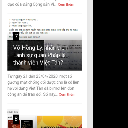
đạo của Đảng Cộng sản Vi...
Xem thêm
7
Võ Hồng Ly, nhân viên
Lãnh sự quán Pháp là
thành viên Việt Tân?
Từ ngày 21 đến 23/04/2020, một số
gương mặt chống đối được cho là có liên
hệ với đảng Việt Tân đã bị mời lên đồn
công an để trao đổi. Số này...
Xem thêm
8