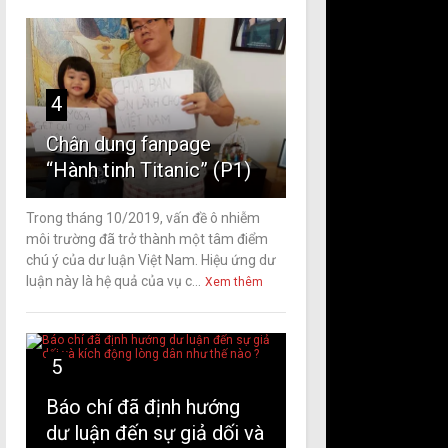
4
Chân dung fanpage
“Hành tinh Titanic” (P1)
Trong tháng 10/2019, vấn đề ô nhiễm
môi trường đã trở thành một tâm điểm
chú ý của dư luận Việt Nam. Hiệu ứng dư
luận này là hệ quả của vụ c...
Xem thêm
5
Báo chí đã định hướng
dư luận đến sự giả dối và