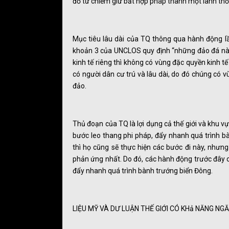
đồ từ chiếm giữ bất hợp pháp thành một lãnh thổ
Mục tiêu lâu dài của TQ thông qua hành động l
khoản 3 của UNCLOS quy định “những đảo đá nào
kinh tế riêng thì không có vùng đặc quyền kinh 
có người dân cư trú và lâu dài, do đó chúng có v
đảo.
Thủ đoạn của TQ là lợi dụng cả thế giới và khu v
bước leo thang phi pháp, đẩy nhanh quá trình bà
thì họ cũng sẽ thực hiện các bước đi này, nhưn
phản ứng nhất. Do đó, các hành động trước đây c
đẩy nhanh quá trình bành trướng biển Đông.
LIỆU MỸ VÀ DƯ LUẬN THẾ GIỚI CÓ KHả NĂNG N