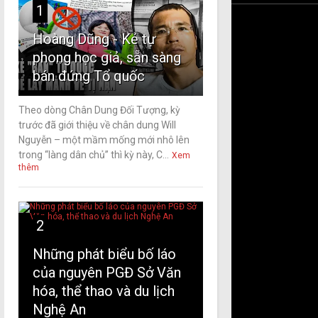
1
Hoàng Dũng - Kẻ tự
phong học giả, sẵn sàng
bán đứng Tổ quốc
Theo dòng Chân Dung Đối Tượng, kỳ
trước đã giới thiệu về chân dung Will
Nguyễn – một mầm mống mới nhô lên
trong “làng dân chủ” thì kỳ này, C...
Xem
thêm
2
Những phát biểu bố láo
của nguyên PGĐ Sở Văn
hóa, thể thao và du lịch
Nghệ An