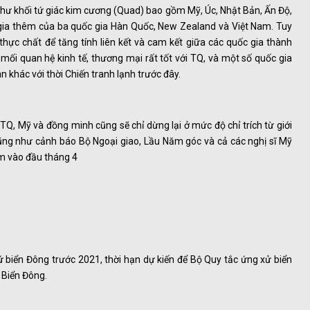
hư khối tứ giác kim cương (Quad) bao gồm Mỹ, Úc, Nhật Bản, Ấn Độ,
gia thêm của ba quốc gia Hàn Quốc, New Zealand và Việt Nam. Tuy
thực chất để tăng tính liên kết và cam kết giữa các quốc gia thành
 mối quan hệ kinh tế, thương mại rất tốt với TQ, và một số quốc gia
khác với thời Chiến tranh lạnh trước đây.
Q, Mỹ và đồng minh cũng sẽ chỉ dừng lại ở mức độ chỉ trích từ giới
cũng như cảnh báo Bộ Ngoại giao, Lầu Năm góc và cả các nghị sĩ Mỹ
ìm vào đầu tháng 4
biển Đông trước 2021, thời hạn dự kiến để Bộ Quy tắc ứng xử biển
 Biển Đông.