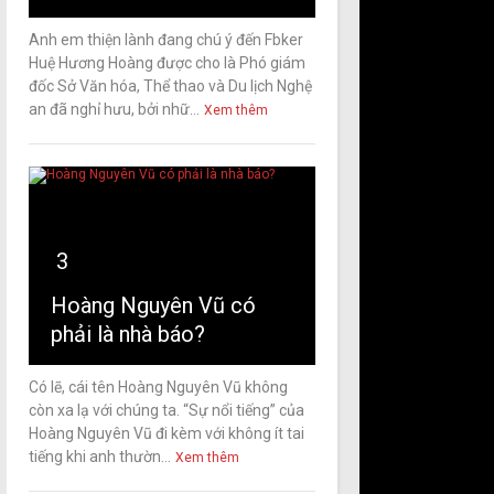
Anh em thiện lành đang chú ý đến Fbker
Huệ Hương Hoàng được cho là Phó giám
đốc Sở Văn hóa, Thể thao và Du lịch Nghệ
an đã nghỉ hưu, bởi nhữ...
Xem thêm
3
Hoàng Nguyên Vũ có
phải là nhà báo?
Có lẽ, cái tên Hoàng Nguyên Vũ không
còn xa lạ với chúng ta. “Sự nổi tiếng” của
Hoàng Nguyên Vũ đi kèm với không ít tai
tiếng khi anh thườn...
Xem thêm