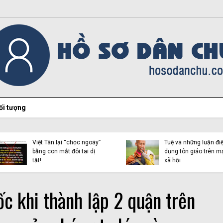
ối tượng
Hiện tượng Thích Minh
Việt Tân lại “chọc ngoáy”
Tuệ và những luận điệu l
bằng con mắt đôi tai dị
dụng tôn giáo trên mạn
tật!
xã hội
c khi thành lập 2 quận trên