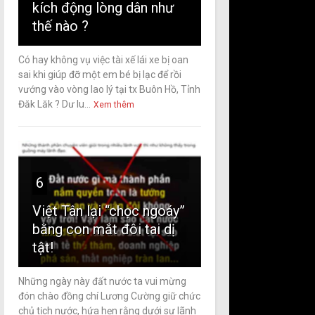
kích động lòng dân như
thế nào ?
Có hay không vụ việc tài xế lái xe bị oan
sai khi giúp đỡ một em bé bị lạc để rồi
vướng vào vòng lao lý tại tx Buôn Hồ, Tỉnh
Đăk Lăk ? Dư lu...
Xem thêm
6
Việt Tân lại “chọc ngoáy”
bằng con mắt đôi tai dị
tật!
Những ngày này đất nước ta vui mừng
đón chào đồng chí Lương Cường giữ chức
chủ tịch nước, hứa hẹn rằng dưới sự lãnh