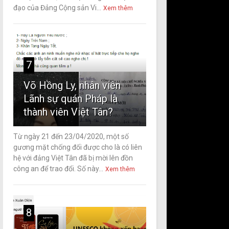
đạo của Đảng Cộng sản Vi...
Xem thêm
7
Võ Hồng Ly, nhân viên
Lãnh sự quán Pháp là
thành viên Việt Tân?
Từ ngày 21 đến 23/04/2020, một số
gương mặt chống đối được cho là có liên
hệ với đảng Việt Tân đã bị mời lên đồn
công an để trao đổi. Số này...
Xem thêm
8