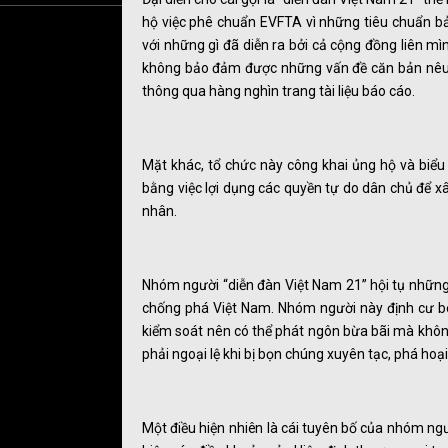
hộ việc phê chuẩn EVFTA vì những tiêu chuẩn bả
với những gì đã diễn ra bởi cả cộng đồng liên mìn
không bảo đảm được những vấn đề căn bản nêu t
thông qua hàng nghìn trang tài liệu báo cáo.
Mặt khác, tổ chức này công khai ủng hộ và biể
bằng việc lợi dụng các quyền tự do dân chủ để x
nhân.
Nhóm người “diễn đàn Việt Nam 21” hội tụ những
chống phá Việt Nam. Nhóm người này định cư bê
kiểm soát nên có thể phát ngôn bừa bãi mà khôn
phải ngoại lệ khi bị bọn chúng xuyên tạc, phá hoại
Một điều hiện nhiên là cái tuyên bố của nhóm ngư