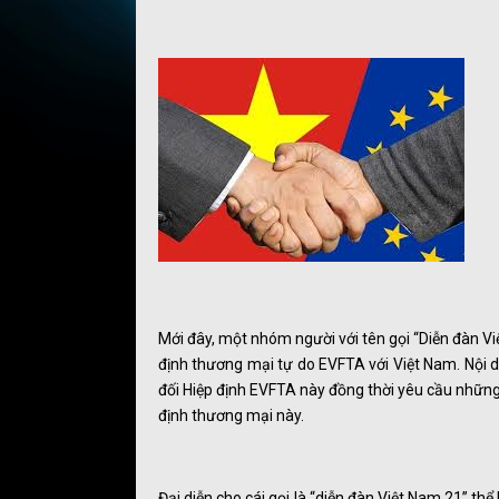
Mới đây, một nhóm người với tên gọi “Diễn đàn Vi
định thương mại tự do EVFTA với Việt Nam. Nội du
đối Hiệp định EVFTA này đồng thời yêu cầu những
định thương mại này.
Đại diễn cho cái gọi là “diễn đàn Việt Nam 21” t