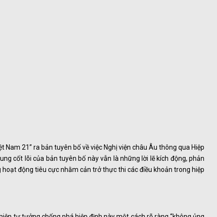
ệt Nam 21” ra bản tuyên bố về việc Nghị viện châu Âu thông qua Hiệp
ng cốt lõi của bản tuyên bố này vẫn là những lời lẽ kích động, phản
 hoạt động tiêu cực nhằm cản trở thực thi các điều khoản trong hiệp
hể hiện tư tưởng chống phá hiệp định này một cách rõ ràng “không ủng