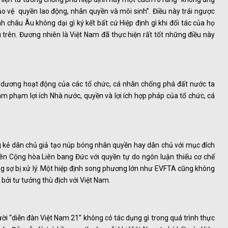
o vệ quyền lao động, nhân quyền và môi sinh”. Điều này trái ngược
h châu Âu không dại gì ký kết bất cứ Hiệp định gì khi đối tác của họ
rên. Đương nhiên là Việt Nam đã thực hiện rất tốt những điều này
u dương hoạt động của các tổ chức, cá nhân chống phá đất nước ta
âm phạm lợi ích Nhà nước, quyền và lợi ích hợp pháp của tổ chức, cá
 kẻ dân chủ giả tạo núp bóng nhân quyền hay dân chủ với mục đích
n Cộng hòa Liên bang Đức với quyền tự do ngôn luận thiếu cơ chế
g sợ bị xử lý. Một hiệp định song phương lớn như EVFTA cũng không
 bởi tư tưởng thù địch với Việt Nam.
ời “diễn đàn Việt Nam 21” không có tác dụng gì trong quá trình thực