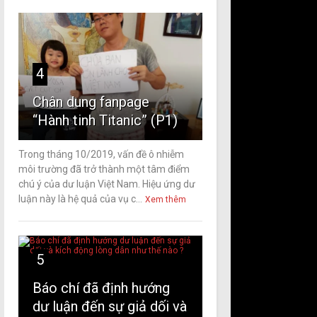
4
Chân dung fanpage
“Hành tinh Titanic” (P1)
Trong tháng 10/2019, vấn đề ô nhiễm
môi trường đã trở thành một tâm điểm
chú ý của dư luận Việt Nam. Hiệu ứng dư
luận này là hệ quả của vụ c...
Xem thêm
5
Báo chí đã định hướng
dư luận đến sự giả dối và