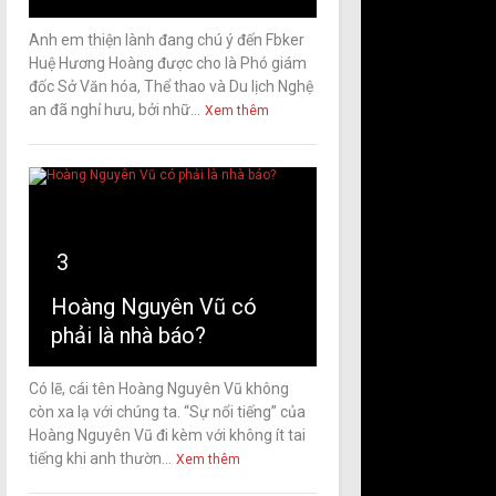
Anh em thiện lành đang chú ý đến Fbker
Huệ Hương Hoàng được cho là Phó giám
đốc Sở Văn hóa, Thể thao và Du lịch Nghệ
an đã nghỉ hưu, bởi nhữ...
Xem thêm
3
Hoàng Nguyên Vũ có
phải là nhà báo?
Có lẽ, cái tên Hoàng Nguyên Vũ không
còn xa lạ với chúng ta. “Sự nổi tiếng” của
Hoàng Nguyên Vũ đi kèm với không ít tai
tiếng khi anh thườn...
Xem thêm