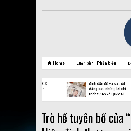
Home
Luận bàn - Phản biện
Đ
t thật của Nguyễn
Vụ Y Quynh Bdap: Quyết
 Thắng và BPSOS
định dẫn độ và sự thật
ớp mặt nạ nhân
đằng sau những lời chỉ
n
trích từ Ân xá Quốc tế
Trò hề tuyên bố của 