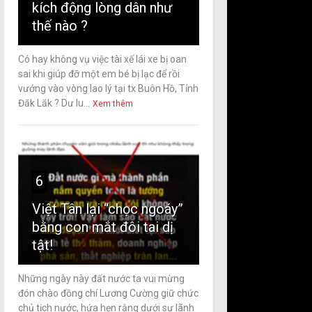
kích động lòng dân như
thế nào ?
Có hay không vụ việc tài xế lái xe bị oan
sai khi giúp đỡ một em bé bị lạc để rồi
vướng vào vòng lao lý tại tx Buôn Hồ, Tỉnh
Đăk Lăk ? Dư lu...
Xem thêm
6
Việt Tân lại “chọc ngoáy”
bằng con mắt đôi tai dị
tật!
Những ngày này đất nước ta vui mừng
đón chào đồng chí Lương Cường giữ chức
chủ tịch nước, hứa hẹn rằng dưới sự lãnh