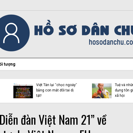
ối tượng
Hiện tượng Thích Minh
Việt Tân lại “chọc ngoáy”
Tuệ và những luận điệu l
bằng con mắt đôi tai dị
dụng tôn giáo trên mạn
tật!
xã hội
“Diễn đàn Việt Nam 21” về