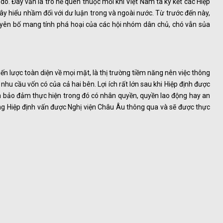
do. Đây vẫn là trò hề quen thuộc mỗi khi Việt Nam ta ký kết các Hiệp
gây hiểu nhầm đối với dư luận trong và ngoài nước. Từ trước đến này,
yên bố mang tính phá hoại của các hội nhóm dân chủ, chó vẫn sủa
iến lược toàn diện về mọi mặt, là thị trường tiềm năng nên việc thông
 nhu cầu vốn có của cả hai bên. Lợi ích rất lớn sau khi Hiệp định được
n bảo đảm thực hiện trong đó có nhân quyền, quyền lao động hay an
ưng Hiệp định vấn được Nghị viện Châu Âu thông qua và sẽ được thực