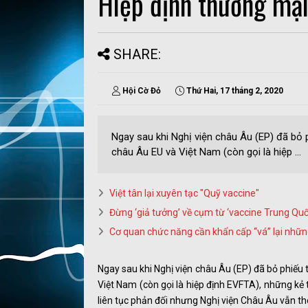
Hiệp định thương mại
SHARE:
Hội Cờ Đỏ
Thứ Hai, 17 tháng 2, 2020
Ngay sau khi Nghị viện châu Âu (EP) đã bỏ 
châu Âu EU và Việt Nam (còn gọi là hiệp ...
Việt tân lại xuyên tạc "Quỹ vaccine"
Đừng ‘giả tưởng’ về cụm từ ‘vaccine Trung Quố
Cơ quan chức năng cần khẩn cấp “vá” lại nhữn
Ngay sau khi Nghị viện châu Âu (EP) đã bỏ phiếu
Việt Nam (còn gọi là hiệp định EVFTA), những kẻ 
liên tục phản đối nhưng Nghị viện Châu Âu vẫn th