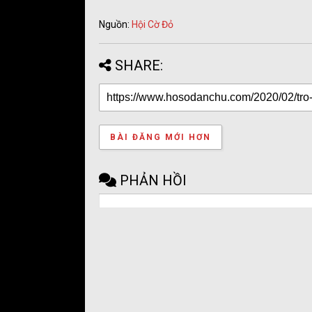
Nguồn:
Hội Cờ Đỏ
SHARE:
BÀI ĐĂNG MỚI HƠN
PHẢN HỒI