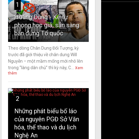
1
Hoàng Dũng - Kẻ tự
phong học giả, sẵn sàng
bán đứng Tổ quốc
Theo dòng Chân Dung Đối Tượng, kỳ
trước đã giới thiệu về chân dung Will
Nguyễn – một mầm mống mới nhô lên
trong “làng dân chủ” thì kỳ này, C...
Xem
thêm
2
Những phát biểu bố láo
của nguyên PGĐ Sở Văn
hóa, thể thao và du lịch
Nghệ An