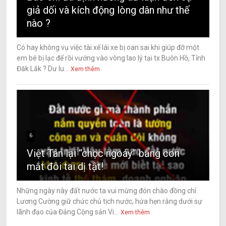
giả dối và kích động lòng dân như thế
nào ?
Có hay không vụ việc tài xế lái xe bị oan sai khi giúp đỡ một
em bé bị lạc để rồi vướng vào vòng lao lý tại tx Buôn Hồ, Tỉnh
Đăk Lăk ? Dư lu...
Xem thêm
6
Việt Tân lại “chọc ngoáy” bằng con
mắt đôi tai dị tật!
Những ngày này đất nước ta vui mừng đón chào đồng chí
Lương Cường giữ chức chủ tịch nước, hứa hẹn rằng dưới sự
lãnh đạo của Đảng Cộng sản Vi...
Xem thêm