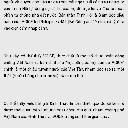
ngoài và quyên góp tiền từ kiều bào hải ngoại. Đã có nhiều người tố
cáo Trịnh Hội lợi dụng sự cả tin của họ để trục lợi và đào tạo các
phần tử chống phá đất nước. Bản thân Trịnh Hội là Giám đốc điều
hành của VOICE tại Philippines đã bị Bộ Công an điều tra, xử lý, đưa
vào diện cấm nhập cảnh.
Như vậy, có thể thấy VOICE, thực chất là một tổ chức phản động
chống Việt Nam và bản chất của “học bổng xã hội dân sự VOICE”
chính là một chiêu tuyển người của Việt Tân, nhằm đào tạo ra một
thế hệ mới chống nhà nước Việt Nam mà thôi.
Có thể thấy, việc bắt giữ Đinh Thảo là cần thiết, qua đó sẽ làm rõ
được mối quan hệ và những hoạt động ma quái nhằm chống phá
Việt Nam của Đinh Thảo và VOICE trong suốt thời gian qua./.