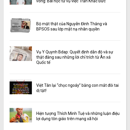
vong: Bài học từ vụ việc Trần Khắc Đức
Bộ mặt thật của Nguyễn Đình Thắng và
BPSOS sau lớp mặt nạ nhân quyền
Vụ Y Quynh Bdap: Quyết định dẫn độ và sự
thật đằng sau những lời chỉ trích từ Ân xá
Quốc tế
Việt Tân lại “chọc ngoáy” bằng con mắt đôi tai
dị tật!
Hiện tượng Thích Minh Tuệ và những luận điệu
lợi dụng tôn giáo trên mạng xã hội