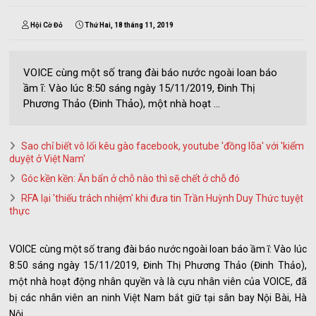
Hội Cờ Đỏ
Thứ Hai, 18 tháng 11, 2019
VOICE cùng một số trang đài báo nước ngoài loan báo
ầm ĩ: Vào lúc 8:50 sáng ngày 15/11/2019, Đinh Thị
Phương Thảo (Đinh Thảo), một nhà hoạt ...
Sao chỉ biết vô lối kêu gào facebook, youtube 'đồng lõa' với 'kiểm
duyệt ở Việt Nam'
Góc kền kền: Ăn bẩn ở chỗ nào thì sẽ chết ở chỗ đó
RFA lại 'thiếu trách nhiệm' khi đưa tin Trần Huỳnh Duy Thức tuyệt
thực
VOICE cùng một số trang đài báo nước ngoài loan báo ầm ĩ: Vào lúc
8:50 sáng ngày 15/11/2019, Đinh Thị Phương Thảo (Đinh Thảo),
một nhà hoạt động nhân quyền và là cựu nhân viên của VOICE, đã
bị các nhân viên an ninh Việt Nam bắt giữ tại sân bay Nội Bài, Hà
Nội.