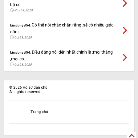
bộ cô...
Nov 04, 2020
Có thể nói chắc chắn rằng :sẽ có nhiều giáo
kimdongvt54:
dân i...
Oct 28, 2020
Điều đáng nói đến nhất chính là :mọi thằng
kimdongvt54:
,mọi co...
Oct 28, 2020
©
2026
Hồ sơ dân chủ
All rights reserved.
Trang chủ