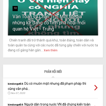
10
Văn Toàn và Chân Trời Mới Media
những kẻ đang cố tình phá hoại mối
quan hệ Việt - Trung
Chiến tranh đã trở thành quá khứ, toàn Đảng, toàn dân và
toàn quân ta cùng với các nước đã từng gây chiến với nước ta
đang cố gắng hàn gắn...
Xem thêm
PHẢN HỒI MỚI
Dù có muôn mặt nhưng đã phạm pháp thì
kimdongvt54:
cũng vẫn phả...
Nov 07, 2020
Người dân trong nước VN đã chứng kiến toàn
kimdongvt54: