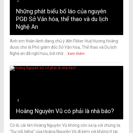
2
Những phát biểu bố láo của nguyên
PGĐ Sở Văn hóa, thể thao và du lịch
Nghệ An
Anh em thiện lành đang chú ý đến Fbker Huệ Hương Hoàng
được cho là Phó giám đốc Sở Văn hóa, Thể thao và Du lịch
Nghệ an đã nghỉ hưu, bởi nhữ...
Xem thêm
3
Hoàng Nguyên Vũ có phải là nhà báo?
Có lẽ, cái tên Hoàng Nguyên Vũ không còn xa lạ với chúng ta.
“Sự nổi tiếng” của Hoàng Nguyên Vũ đi kèm với không ít tai