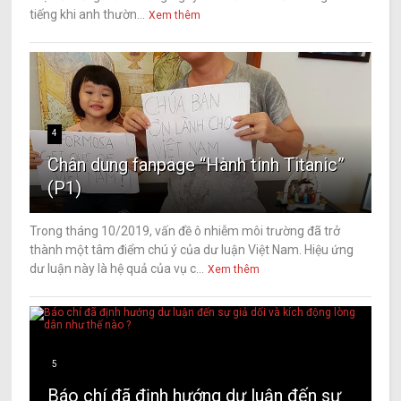
tiếng khi anh thườn...
Xem thêm
4
Chân dung fanpage “Hành tinh Titanic”
(P1)
Trong tháng 10/2019, vấn đề ô nhiễm môi trường đã trở
thành một tâm điểm chú ý của dư luận Việt Nam. Hiệu ứng
dư luận này là hệ quả của vụ c...
Xem thêm
5
Báo chí đã định hướng dư luận đến sự