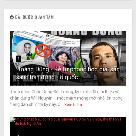
BÀI ĐƯỢC QUAN TÂM
1
Hoàng Dũng - Kẻ tự phong học giả, sẵn
sàng bán đứng Tổ quốc
Theo dòng Chân Dung Đối Tượng, kỳ trước đã giới thiệu về
chân dung Will Nguyễn – một mầm mống mới nhô lên trong
“làng dân chủ” thì kỳ này, C...
Xem thêm