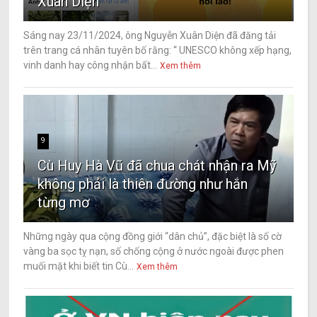
Xuân Diện
Sáng nay 23/11/2024, ông Nguyễn Xuân Diện đã đăng tải
trên trang cá nhân tuyên bố rằng: “ UNESCO không xếp hạng,
vinh danh hay công nhận bất...
Xem thêm
9
Cù Huy Hà Vũ đã chua chát nhận ra Mỹ
không phải là thiên đường như hắn
từng mơ
Những ngày qua cộng đồng giới “dân chủ”, đặc biệt là số cờ
vàng ba sọc tỵ nạn, số chống cộng ở nước ngoài được phen
muối mặt khi biết tin Cù...
Xem thêm