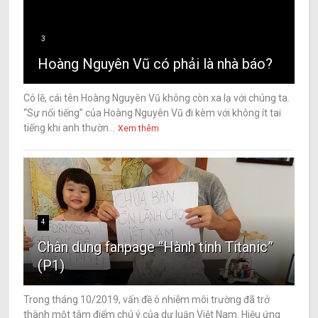
3
Hoàng Nguyên Vũ có phải là nhà báo?
Có lẽ, cái tên Hoàng Nguyên Vũ không còn xa lạ với chúng ta.
“Sự nổi tiếng” của Hoàng Nguyên Vũ đi kèm với không ít tai
tiếng khi anh thườn...
Xem thêm
4
Chân dung fanpage “Hành tinh Titanic”
(P1)
Trong tháng 10/2019, vấn đề ô nhiễm môi trường đã trở
thành một tâm điểm chú ý của dư luận Việt Nam. Hiệu ứng