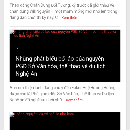
Theo dòng Chân Dung Đối Tượng, kỳ trước đã giới thiệu về
chân dung Will Nguyễn – một mầm mống mới nhô lên trong
“làng dân chủ” thì kỳ này, C...
Xem thêm
2
Những phát biểu bố láo của nguyên
PGĐ Sở Văn hóa, thể thao và du lịch
Nghệ An
Anh em thiện lành đang chú ý đến Fbker Huệ Hương Hoàng
được cho là Phó giám đốc Sở Văn hóa, Thể thao và Du lịch
Nghệ an đã nghỉ hưu, bởi nhữ...
Xem thêm