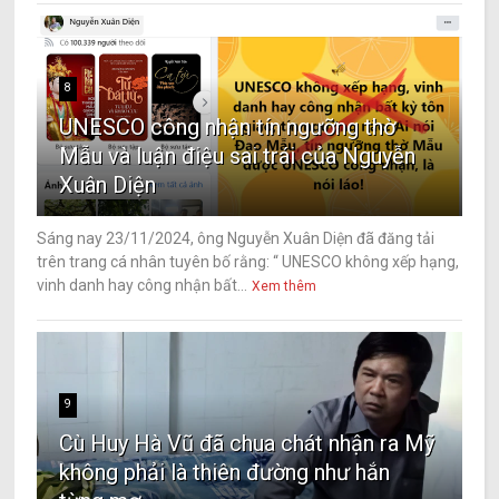
8
UNESCO công nhận tín ngưỡng thờ
Mẫu và luận điệu sai trái của Nguyễn
Xuân Diện
Sáng nay 23/11/2024, ông Nguyễn Xuân Diện đã đăng tải
trên trang cá nhân tuyên bố rằng: “ UNESCO không xếp hạng,
vinh danh hay công nhận bất...
Xem thêm
9
Cù Huy Hà Vũ đã chua chát nhận ra Mỹ
không phải là thiên đường như hắn