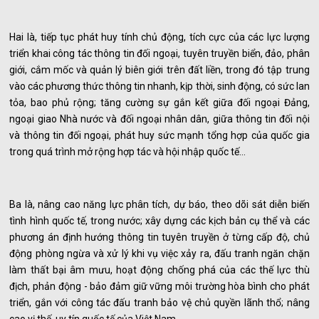
Hai là, tiếp tục phát huy tính chủ động, tích cực của các lực lượng
triển khai công tác thông tin đối ngoại, tuyên truyền biển, đảo, phân
giới, cắm mốc và quản lý biên giới trên đất liền, trong đó tập trung
vào các phương thức thông tin nhanh, kịp thời, sinh động, có sức lan
tỏa, bao phủ rộng; tăng cường sự gắn kết giữa đối ngoại Đảng,
ngoại giao Nhà nước và đối ngoại nhân dân, giữa thông tin đối nội
và thông tin đối ngoại, phát huy sức mạnh tổng hợp của quốc gia
trong quá trình mở rộng hợp tác và hội nhập quốc tế…
Ba là, nâng cao năng lực phân tích, dự báo, theo dõi sát diễn biến
tình hình quốc tế, trong nước; xây dựng các kịch bản cụ thể và các
phương án định hướng thông tin tuyên truyền ở từng cấp độ, chủ
động phòng ngừa và xử lý khi vụ việc xảy ra, đấu tranh ngăn chặn
làm thất bại âm mưu, hoạt động chống phá của các thế lực thù
địch, phản động - bảo đảm giữ vững môi trường hòa bình cho phát
triển, gắn với công tác đấu tranh bảo vệ chủ quyền lãnh thổ; nâng