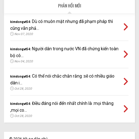
PHẢN HỒI MỚI
Dù có muôn mặt nhưng đã phạm pháp thì
kimdongvt54:
cũng vẫn phả...
Nov 07, 2020
Người dân trong nước VN đã chứng kiến toàn
kimdongvt54:
bộ cô...
Nov 04, 2020
Có thể nói chắc chắn rằng :sẽ có nhiều giáo
kimdongvt54:
dân i...
Oct 28, 2020
Điều đáng nói đến nhất chính là :mọi thằng
kimdongvt54:
,mọi co...
Oct 28, 2020