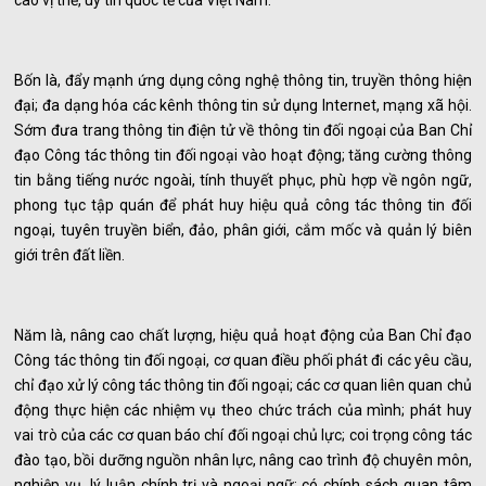
cao vị thế, uy tín quốc tế của Việt Nam.
Bốn là, đẩy mạnh ứng dụng công nghệ thông tin, truyền thông hiện
đại; đa dạng hóa các kênh thông tin sử dụng Internet, mạng xã hội.
Sớm đưa trang thông tin điện tử về thông tin đối ngoại của Ban Chỉ
đạo Công tác thông tin đối ngoại vào hoạt động; tăng cường thông
tin bằng tiếng nước ngoài, tính thuyết phục, phù hợp về ngôn ngữ,
phong tục tập quán để phát huy hiệu quả công tác thông tin đối
ngoại, tuyên truyền biển, đảo, phân giới, cắm mốc và quản lý biên
giới trên đất liền.
Năm là, nâng cao chất lượng, hiệu quả hoạt động của Ban Chỉ đạo
Công tác thông tin đối ngoại, cơ quan điều phối phát đi các yêu cầu,
chỉ đạo xử lý công tác thông tin đối ngoại; các cơ quan liên quan chủ
động thực hiện các nhiệm vụ theo chức trách của mình; phát huy
vai trò của các cơ quan báo chí đối ngoại chủ lực; coi trọng công tác
đào tạo, bồi dưỡng nguồn nhân lực, nâng cao trình độ chuyên môn,
nghiệp vụ, lý luận chính trị và ngoại ngữ; có chính sách quan tâm