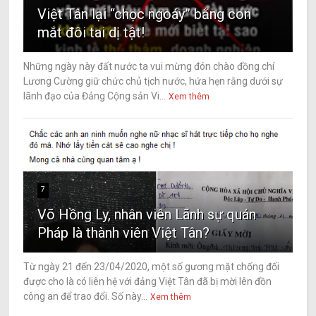
Việt Tân lại “chọc ngoáy” bằng con
mắt đôi tai dị tật!
Những ngày này đất nước ta vui mừng đón chào đồng chí
Lương Cường giữ chức chủ tịch nước, hứa hẹn rằng dưới sự
lãnh đạo của Đảng Cộng sản Vi...
Xem thêm
7
Võ Hồng Ly, nhân viên Lãnh sự quán
Pháp là thành viên Việt Tân?
Từ ngày 21 đến 23/04/2020, một số gương mặt chống đối
được cho là có liên hệ với đảng Việt Tân đã bị mời lên đồn
công an để trao đổi. Số này...
Xem thêm