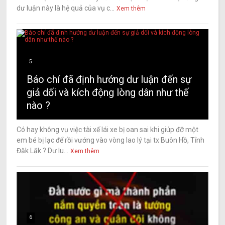
dư luận này là hệ quả của vụ c...
Xem thêm
5
Báo chí đã định hướng dư luận đến sự
giả dối và kích động lòng dân như thế
nào ?
Có hay không vụ việc tài xế lái xe bị oan sai khi giúp đỡ một
em bé bị lạc để rồi vướng vào vòng lao lý tại tx Buôn Hồ, Tỉnh
Đăk Lăk ? Dư lu...
Xem thêm
6