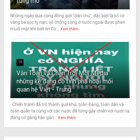
từng mơ
Những ngày qua cộng đồng giới “dân chủ”, đặc biệt là số cờ
vàng ba sọc tỵ nạn, số chống cộng ở nước ngoài được phen
muối mặt khi biết tin Cù...
Xem thêm
10
Văn Toàn và Chân Trời Mới Media
những kẻ đang cố tình phá hoại mối
quan hệ Việt - Trung
Chiến tranh đã trở thành quá khứ, toàn Đảng, toàn dân và
toàn quân ta cùng với các nước đã từng gây chiến với nước ta
đang cố gắng hàn gắn...
Xem thêm