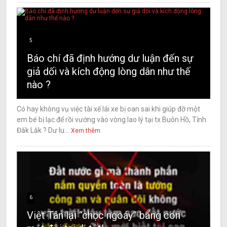
5
Báo chí đã định hướng dư luận đến sự
giả dối và kích động lòng dân như thế
nào ?
Có hay không vụ việc tài xế lái xe bị oan sai khi giúp đỡ một
em bé bị lạc để rồi vướng vào vòng lao lý tại tx Buôn Hồ, Tỉnh
Đăk Lăk ? Dư lu...
Xem thêm
6
Việt Tân lại “chọc ngoáy” bằng con