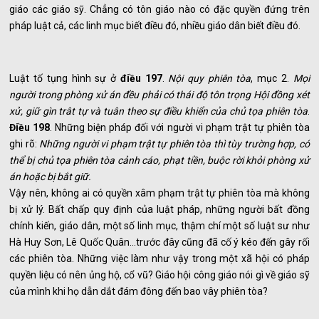
giáo các giáo sỹ. Chẳng có tôn giáo nào có đặc quyền đứng trên
pháp luật cả, các linh mục biết điều đó, nhiều giáo dân biết điều đó.
Luật tố tụng hình sự ở
điều 197
.
Nội quy phiên tòa
, mục 2.
Mọi
người trong phòng xử án đều phải có thái độ tôn trọng Hội đồng xét
xử, giữ gìn trât tự và tuân theo sự điều khiển của chủ tọa phiên tòa
.
Điều 198
. Những biện pháp đối với người vi phạm trật tự phiên tòa
ghi rõ:
Những người vi phạm trật tự phiên tòa thì tùy trường hợp, có
thể bị chủ tọa phiên tòa cảnh cáo, phạt tiền, buộc rời khỏi phòng xử
án hoặc bị bắt giữ.
Vậy nên, không ai có quyền xâm phạm trật tự phiên tòa mà không
bị xử lý. Bất chấp quy định của luật pháp, những người bất đồng
chính kiến, giáo dân, một số linh mục, thậm chí một số luật sư như
Hà Huy Sơn, Lê Quốc Quân…trước đây cũng đã cố ý kéo đến gây rối
các phiên tòa. Những việc làm như vậy trong một xã hội có pháp
quyền liệu có nên ủng hộ, cổ vũ? Giáo hội công giáo nói gì về giáo sỹ
của mình khi họ dẫn dắt đám đông đến bao vây phiên tòa?