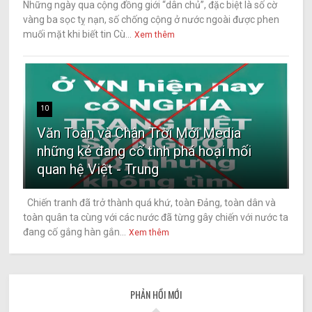
Những ngày qua cộng đồng giới “dân chủ”, đặc biệt là số cờ
vàng ba sọc tỵ nạn, số chống cộng ở nước ngoài được phen
muối mặt khi biết tin Cù...
Xem thêm
10
Văn Toàn và Chân Trời Mới Media
những kẻ đang cố tình phá hoại mối
quan hệ Việt - Trung
Chiến tranh đã trở thành quá khứ, toàn Đảng, toàn dân và
toàn quân ta cùng với các nước đã từng gây chiến với nước ta
đang cố gắng hàn gắn...
Xem thêm
PHẢN HỒI MỚI