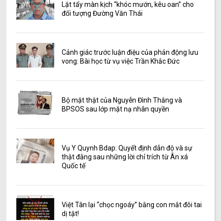
Lật tẩy màn kịch “khóc mướn, kêu oan” cho
đối tượng Đường Văn Thái
Cảnh giác trước luận điệu của phản động lưu
vong: Bài học từ vụ việc Trần Khắc Đức
Bộ mặt thật của Nguyễn Đình Thắng và
BPSOS sau lớp mặt nạ nhân quyền
Vụ Y Quynh Bdap: Quyết định dẫn độ và sự
thật đằng sau những lời chỉ trích từ Ân xá
Quốc tế
Việt Tân lại “chọc ngoáy” bằng con mắt đôi tai
dị tật!