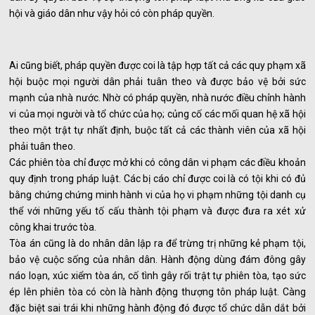
hội và giáo dân như vậy hỏi có còn pháp quyền.
Ai cũng biết, pháp quyền được coi là tập hợp tất cả các quy phạm xã
hội buộc mọi người dân phải tuân theo và được bảo vệ bởi sức
mạnh của nhà nước. Nhờ có pháp quyền, nhà nước điều chỉnh hành
vi của mọi người và tổ chức của họ; củng cố các mối quan hệ xã hội
theo một trật tự nhất định, buộc tất cả các thành viên của xã hội
phải tuân theo.
Các phiên tòa chỉ được mở khi có công dân vi phạm các điều khoản
quy định trong pháp luật. Các bị cáo chỉ được coi là có tội khi có đủ
bằng chứng chứng minh hành vi của họ vi phạm những tội danh cụ
thể với những yếu tố cấu thành tội phạm và được đưa ra xét xử
công khai trước tòa.
Tòa án cũng là do nhân dân lập ra để trừng trị những kẻ phạm tội,
bảo vệ cuộc sống của nhân dân. Hành động dùng đám đông gây
náo loạn, xúc xiểm tòa án, cố tình gây rối trật tự phiên tòa, tạo sức
ép lên phiên tòa có còn là hành động thượng tôn pháp luật. Càng
đặc biệt sai trái khi những hành động đó được tổ chức dẫn dắt bởi