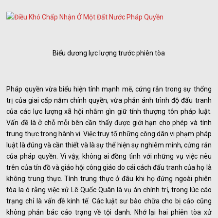
Biểu dương lực lượng trước phiên tòa
Pháp quyền vừa biểu hiện tính mạnh mẽ, cứng rắn trong sự thống
trị của giai cấp nắm chính quyền, vừa phản ánh trình độ đấu tranh
của các lực lượng xã hội nhằm gìn giữ tính thượng tôn pháp luật.
Vấn đề là ở chỗ mỗi bên cần thấy được giới hạn cho phép và tính
trung thực trong hành vi. Việc truy tố những công dân vi phạm pháp
luật là đúng và cần thiết và là sự thể hiện sự nghiêm minh, cứng rắn
của pháp quyền. Vì vậy, không ai đồng tình với những vụ việc nêu
trên của tín đồ và giáo hội công giáo do cái cách đấu tranh của họ là
không trung thực. Tính trung thực ở đâu khi họ đứng ngoài phiên
tòa la ó rằng việc xử Lê Quốc Quân là vụ án chính trị, trong lúc cáo
trạng chỉ là vấn đề kinh tế. Các luật sư bào chữa cho bị cáo cũng
không phản bác cáo trạng về tội danh. Nhớ lại hai phiên tòa xử