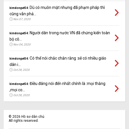
Dù có muôn mặt nhưng đã phạm pháp thì
kimdongvt54:
cũng vẫn phả...
Nov 07, 2020
Người dân trong nước VN đã chứng kiến toàn
kimdongvt54:
bộ cô...
Nov 04, 2020
Có thể nói chắc chắn rằng :sẽ có nhiều giáo
kimdongvt54:
dân i...
Oct 28, 2020
Điều đáng nói đến nhất chính là :mọi thằng
kimdongvt54:
,mọi co...
Oct 28, 2020
©
2026
Hồ sơ dân chủ
All rights reserved.