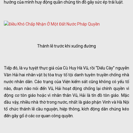
hưởng của mình huy động quần chúng tín đồ gây sức ép trái luật.
Thánh lễ trước khi xuống đường
Tiếp đó, là vụ tuyệt thực giả của Cù Huy Hà Vũ, rồi “Diếu Cày” nguyễn
Văn Hải hai nhân vật bị tòa truy tố tội danh tuyên truyền chống nhà
nước nhân dân. Cáo trạng của Viện kiểm sát cũng không có yếu tố
nào, đoạn nào nói đến Vũ, Hải hoạt động chống lại chính quyền vì
động cơ tôn giáo hoặc vì nhân thân Vũ, Hải là tín đồ tôn giáo. Mặc
dầu vậy, nhiều nhà thờ trong nước, nhất là giáo phận Vinh và Hà Nội
tổ chức thánh lễ cầu nguyện, hiệp thông, kích động dân chúng kéo
đến gây gổ ở các cơ quan công quyền.