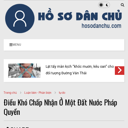
MENU
Lật tẩy màn kịch “khóc mướn, kêu oan” cho
đối tượng Đường Văn Thái
Trang chủ
Luận bàn - Phản biện
tự do
Điều Khó Chấp Nhận Ở Một Đất Nước Pháp
Quyền