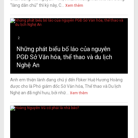
“làng dân chủ” thì kỳ này, C...
Xem thêm
2
Những phát biểu bố láo của nguyên
PGĐ Sở Văn hóa, thể thao và du lịch
Nghệ An
Anh em thiện lành đang chú ý đến Fbker Huệ Hương Hoàng
được cho là Phó giám đốc Sở Văn hóa, Thể thao và Du lịch
Nghệ an đã nghỉ hưu, bởi nhữ...
Xem thêm