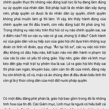
chính quyền thực thi những việc đúng luật tức là họ đang làm đúng
sự ủy quyền của nhân dân. Bởi pháp luật là do nhân dân xây dựng
nên, pháp quyền có được là do nhân dân ủy quyền, chính quyền
không phải muốn làm gì thì làm. Vì vậy, khi thấy hành động của
chính quyền sai thì đấu tranh, còn nếu đúng luật thì phải ủng hộ.
Trong những vụ việc nêu trên thử hỏi có vụ nào chính quyền sai, sai
ở điểm nào? Hồ sơ các vụ việc có gì sai, chứng lý ở đâu? Cách hành
xử của giáo dân với sự tiếp sức của giáo hội chỉ dựa trên những suy
đoán có tính võ đoán, quy chụp. “Án tại hồ sơ”, các vụ việc nói trên
đều không có dấu hiệu nào, kết luận nào nói đến hành vi phạm tội
của các bị cáo có yếu tố công giáo. Vậy nên, giáo dân và linh mục
kéo đến gây mất trật tự phiên tòa là sai. Lẽ ra giáo hội khi thấy sai
thì phải can ngăn, khuyên bảo, cấm cản tín đồ của mình, đằng này
họ còn khích lệ, cổ vũ, mặc cả áo chùng đen đi đầu đoàn biểu tình thì
còn gì là ý thức công dân của một đất nước pháp quyền.
Có một điều đáng phê phán là, giáo hội bao gồm trong đó là những
tinh hoa của tín đồ. Các Giám mục, Linh mục là người có hiểu biết cả