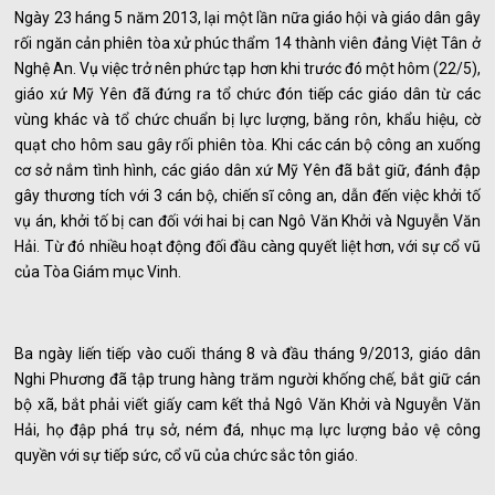
Ngày 23 háng 5 năm 2013, lại một lần nữa giáo hội và giáo dân gây
rối ngăn cản phiên tòa xử phúc thẩm 14 thành viên đảng Việt Tân ở
Nghệ An. Vụ việc trở nên phức tạp hơn khi trước đó một hôm (22/5),
giáo xứ Mỹ Yên đã đứng ra tổ chức đón tiếp các giáo dân từ các
vùng khác và tổ chức chuẩn bị lực lượng, băng rôn, khẩu hiệu, cờ
quạt cho hôm sau gây rối phiên tòa. Khi các cán bộ công an xuống
cơ sở nắm tình hình, các giáo dân xứ Mỹ Yên đã bắt giữ, đánh đập
gây thương tích với 3 cán bộ, chiến sĩ công an, dẫn đến việc khởi tố
vụ án, khởi tố bị can đối với hai bị can Ngô Văn Khởi và Nguyễn Văn
Hải. Từ đó nhiều hoạt động đối đầu càng quyết liệt hơn, với sự cổ vũ
của Tòa Giám mục Vinh.
Ba ngày liến tiếp vào cuối tháng 8 và đầu tháng 9/2013, giáo dân
Nghi Phương đã tập trung hàng trăm người khống chế, bắt giữ cán
bộ xã, bắt phải viết giấy cam kết thả Ngô Văn Khởi và Nguyễn Văn
Hải, họ đập phá trụ sở, ném đá, nhục mạ lực lượng bảo vệ công
quyền với sự tiếp sức, cổ vũ của chức sắc tôn giáo.