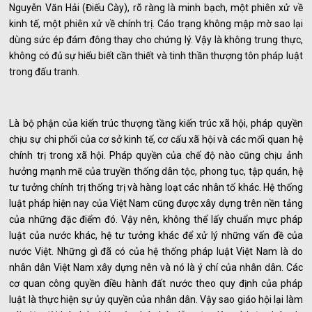
Nguyễn Văn Hải (Điếu Cày), rõ ràng là minh bạch, một phiên xử về
kinh tế, một phiên xử về chính trị. Cáo trạng không mập mờ sao lại
dùng sức ép đám đông thay cho chứng lý. Vậy là không trung thực,
không có đủ sự hiểu biết cần thiết và tinh thần thượng tôn pháp luật
trong đấu tranh.
Là bộ phận của kiến trúc thượng tầng kiến trúc xã hội, pháp quyền
chịu sự chi phối của cơ sở kinh tế, cơ cấu xã hội và các mối quan hệ
chính trị trong xã hội. Pháp quyền của chế độ nào cũng chịu ảnh
hưởng mạnh mẽ của truyền thống dân tộc, phong tục, tập quán, hệ
tư tưởng chính trị thống trị và hàng loạt các nhân tố khác. Hệ thống
luật pháp hiện nay của Việt Nam cũng được xây dựng trên nền tảng
của những đặc điểm đó. Vậy nên, không thể lấy chuẩn mực pháp
luật của nước khác, hệ tư tưởng khác để xử lý những vấn đề của
nước Việt. Những gì đã có của hệ thống pháp luật Việt Nam là do
nhân dân Việt Nam xây dựng nên và nó là ý chí của nhân dân. Các
cơ quan công quyền điều hành đất nước theo quy định của pháp
luật là thực hiện sự ủy quyền của nhân dân. Vậy sao giáo hội lại làm