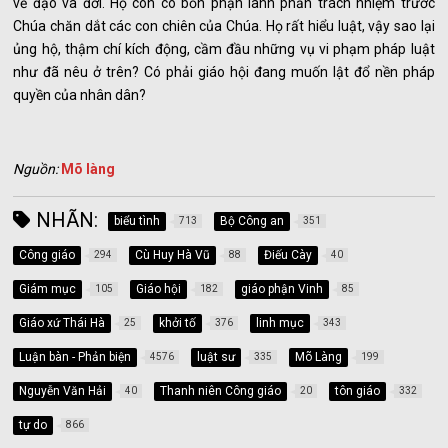
về đạo và đời. Họ còn có bổn phận lãnh phần trách nhiệm trước
Chúa chăn dắt các con chiên của Chúa. Họ rất hiểu luật, vậy sao lại
ủng hộ, thậm chí kích động, cầm đầu những vụ vi phạm pháp luật
như đã nêu ở trên? Có phải giáo hội đang muốn lật đổ nền pháp
quyền của nhân dân?
Nguồn:
Mõ làng
NHÃN:
biểu tình
Bộ Công an
713
351
Công giáo
Cù Huy Hà Vũ
Điếu Cày
294
88
40
Giám mục
Giáo hội
giáo phận Vinh
105
182
85
Giáo xứ Thái Hà
khởi tố
linh mục
25
376
343
Luận bàn - Phản biện
luật sư
Mõ Làng
4576
335
199
Nguyễn Văn Hải
Thanh niên Công giáo
tôn giáo
40
20
332
tự do
866