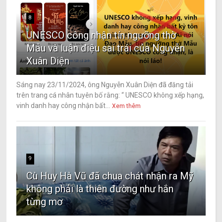
8
UNESCO công nhận tín ngưỡng thờ
Mẫu và luận điệu sai trái của Nguyễn
Xuân Diện
Sáng nay 23/11/2024, ông Nguyễn Xuân Diện đã đăng tải
trên trang cá nhân tuyên bố rằng: “ UNESCO không xếp hạng,
vinh danh hay công nhận bất...
Xem thêm
9
Cù Huy Hà Vũ đã chua chát nhận ra Mỹ
không phải là thiên đường như hắn
từng mơ