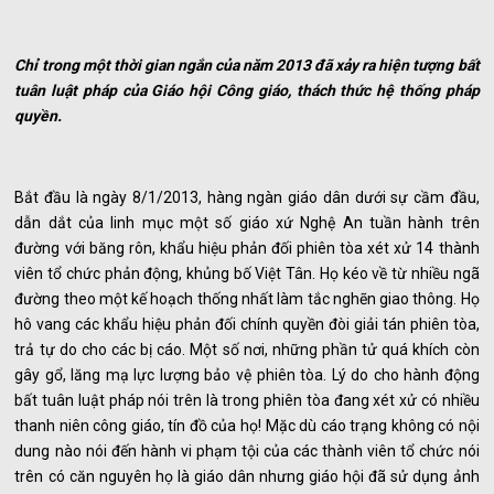
Chỉ trong một thời gian ngắn của năm 2013 đã xảy ra hiện tượng bất
tuân luật pháp của Giáo hội Công giáo, thách thức hệ thống pháp
quyền.
Bắt đầu là ngày 8/1/2013, hàng ngàn giáo dân dưới sự cầm đầu,
dẫn dắt của linh mục một số giáo xứ Nghệ An tuần hành trên
đường với băng rôn, khẩu hiệu phản đối phiên tòa xét xử 14 thành
viên tổ chức phản động, khủng bố Việt Tân. Họ kéo về từ nhiều ngã
đường theo một kế hoạch thống nhất làm tắc nghẽn giao thông. Họ
hô vang các khẩu hiệu phản đối chính quyền đòi giải tán phiên tòa,
trả tự do cho các bị cáo. Một số nơi, những phần tử quá khích còn
gây gổ, lăng mạ lực lượng bảo vệ phiên tòa. Lý do cho hành động
bất tuân luật pháp nói trên là trong phiên tòa đang xét xử có nhiều
thanh niên công giáo, tín đồ của họ! Mặc dù cáo trạng không có nội
dung nào nói đến hành vi phạm tội của các thành viên tổ chức nói
trên có căn nguyên họ là giáo dân nhưng giáo hội đã sử dụng ảnh