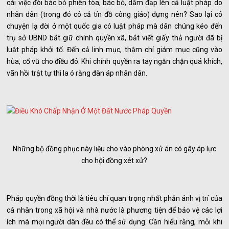
cái việc đòi bác bỏ phiên tòa, bác bỏ, dẫm đạp lên cả luật pháp do
nhân dân (trong đó có cả tín đồ công giáo) dựng nên? Sao lại có
chuyện lạ đời ở một quốc gia có luật pháp mà dân chúng kéo đến
trụ sở UBND bắt giữ chính quyền xã, bắt viết giấy thả người đã bị
luật pháp khởi tố. Đến cả linh mục, thậm chí giám mục cũng vào
hùa, cổ vũ cho điều đó. Khi chính quyền ra tay ngăn chặn quá khích,
vãn hồi trật tự thì la ó rằng đàn áp nhân dân.
Những bộ đồng phục này liệu cho vào phòng xử án có gây áp lực
cho hội đồng xét xử?
Pháp quyền đồng thời là tiêu chí quan trọng nhất phản ánh vị trí của
cá nhân trong xã hội và nhà nước là phương tiện để bảo vệ các lợi
ích mà mọi người dân đều có thể sử dụng. Cần hiểu rằng, mỗi khi