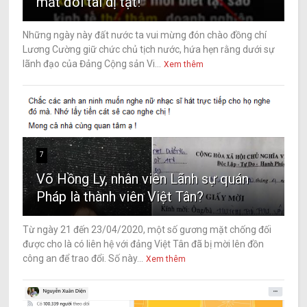
mắt đôi tai dị tật!
Những ngày này đất nước ta vui mừng đón chào đồng chí
Lương Cường giữ chức chủ tịch nước, hứa hẹn rằng dưới sự
lãnh đạo của Đảng Cộng sản Vi...
Xem thêm
7
Võ Hồng Ly, nhân viên Lãnh sự quán
Pháp là thành viên Việt Tân?
Từ ngày 21 đến 23/04/2020, một số gương mặt chống đối
được cho là có liên hệ với đảng Việt Tân đã bị mời lên đồn
công an để trao đổi. Số này...
Xem thêm