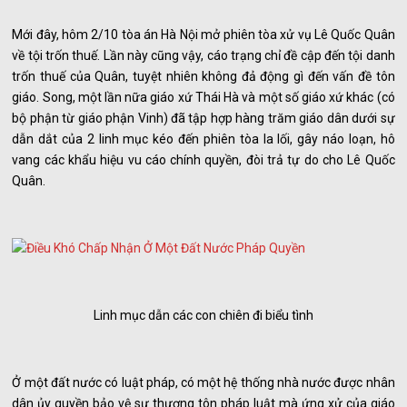
Mới đây, hôm 2/10 tòa án Hà Nội mở phiên tòa xử vụ Lê Quốc Quân
về tội trốn thuế. Lần này cũng vậy, cáo trạng chỉ đề cập đến tội danh
trốn thuế của Quân, tuyệt nhiên không đả động gì đến vấn đề tôn
giáo. Song, một lần nữa giáo xứ Thái Hà và một số giáo xứ khác (có
bộ phận từ giáo phận Vinh) đã tập hợp hàng trăm giáo dân dưới sự
dẫn dắt của 2 linh mục kéo đến phiên tòa la lối, gây náo loạn, hô
vang các khẩu hiệu vu cáo chính quyền, đòi trả tự do cho Lê Quốc
Quân.
Linh mục dẫn các con chiên đi biểu tình
Ở một đất nước có luật pháp, có một hệ thống nhà nước được nhân
dân ủy quyền bảo vệ sự thượng tôn pháp luật mà ứng xử của giáo