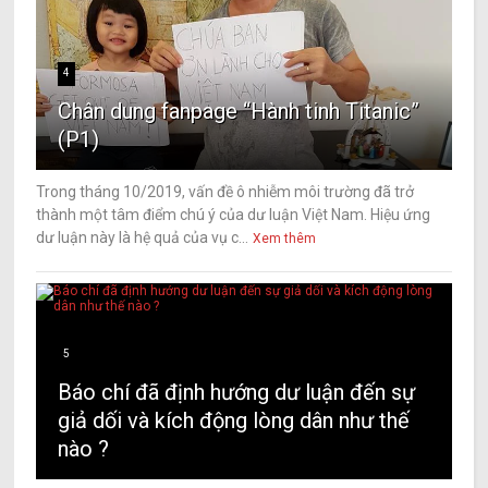
4
Chân dung fanpage “Hành tinh Titanic”
(P1)
Trong tháng 10/2019, vấn đề ô nhiễm môi trường đã trở
thành một tâm điểm chú ý của dư luận Việt Nam. Hiệu ứng
dư luận này là hệ quả của vụ c...
Xem thêm
5
Báo chí đã định hướng dư luận đến sự
giả dối và kích động lòng dân như thế
nào ?