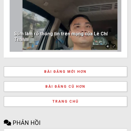
Sớm làm rõ thông tin trên mạng của Lê Chí
Thành
BÀI ĐĂNG MỚI HƠN
BÀI ĐĂNG CŨ HƠN
TRANG CHỦ
PHẢN HỒI