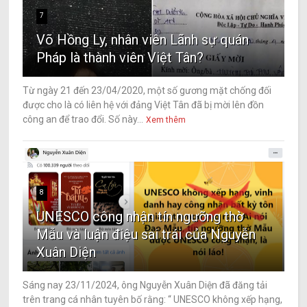
7
Võ Hồng Ly, nhân viên Lãnh sự quán
Pháp là thành viên Việt Tân?
Từ ngày 21 đến 23/04/2020, một số gương mặt chống đối
được cho là có liên hệ với đảng Việt Tân đã bị mời lên đồn
công an để trao đổi. Số này...
Xem thêm
8
UNESCO công nhận tín ngưỡng thờ
Mẫu và luận điệu sai trái của Nguyễn
Xuân Diện
Sáng nay 23/11/2024, ông Nguyễn Xuân Diện đã đăng tải
trên trang cá nhân tuyên bố rằng: “ UNESCO không xếp hạng,