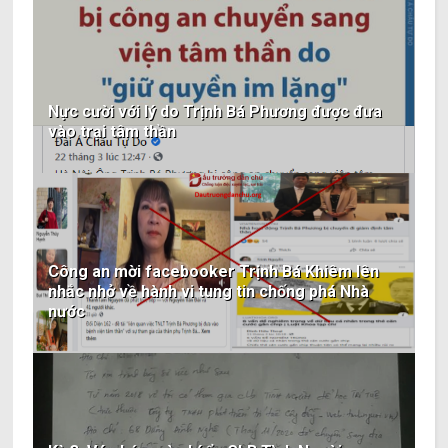
Nực cười với lý do Trịnh Bá Phương được đưa
vào trại tâm thần
Công an mời facebooker Trịnh Bá Khiêm lên
nhắc nhở về hành vi tung tin chống phá Nhà
nước