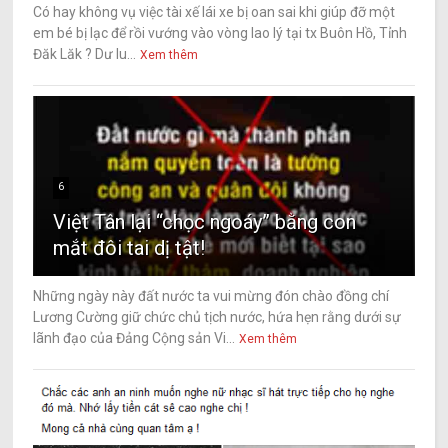
Có hay không vụ việc tài xế lái xe bị oan sai khi giúp đỡ một
em bé bị lạc để rồi vướng vào vòng lao lý tại tx Buôn Hồ, Tỉnh
Đăk Lăk ? Dư lu...
Xem thêm
6
Việt Tân lại “chọc ngoáy” bằng con
mắt đôi tai dị tật!
Những ngày này đất nước ta vui mừng đón chào đồng chí
Lương Cường giữ chức chủ tịch nước, hứa hẹn rằng dưới sự
lãnh đạo của Đảng Cộng sản Vi...
Xem thêm