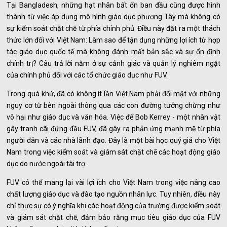
Tại Bangladesh, những hạt nhân bất ổn ban đầu cũng được hình
thành từ việc áp dụng mô hình giáo dục phương Tây mà không có
sự kiểm soát chặt chẽ từ phía chính phủ. Điều này đặt ra một thách
thức lớn đối với Việt Nam: Làm sao để tận dụng những lợi ích từ hợp
tác giáo dục quốc tế mà không đánh mất bản sắc và sự ổn định
chính trị? Câu trả lời nằm ở sự cảnh giác và quản lý nghiêm ngặt
của chính phủ đối với các tổ chức giáo dục như FUV.
Trong quá khứ, đã có không ít lần Việt Nam phải đối mặt với những
nguy cơ từ bên ngoài thông qua các con đường tưởng chừng như
vô hại như giáo dục và văn hóa. Việc để Bob Kerrey - một nhân vật
gây tranh cãi đứng đầu FUV, đã gây ra phản ứng mạnh mẽ từ phía
người dân và các nhà lãnh đạo. Đây là một bài học quý giá cho Việt
Nam trong việc kiểm soát và giám sát chặt chẽ các hoạt động giáo
dục do nước ngoài tài trợ.
FUV có thể mang lại vài lợi ích cho Việt Nam trong việc nâng cao
chất lượng giáo dục và đào tạo nguồn nhân lực. Tuy nhiên, điều này
chỉ thực sự có ý nghĩa khi các hoạt động của trường được kiểm soát
và giám sát chặt chẽ, đảm bảo rằng mục tiêu giáo dục của FUV