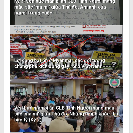
Kỳ 3: Vén bức màn bí ẩn CLB Tình Người mang
màu sắc 'ma mị' giữa Thủ đô: Ám ảnh của
người trong cuộc
Lợi dụng bất ổn ở Myanmar các đối tượng
chống phá kích động gây rối ở Việt Nam
Vén bức màn bí ẩn CLB Tình Người mang màu
sắc 'ma mị' giữa Thủ đô: Những mánh khóe thu
bạc tỷ (Kỳ 2)