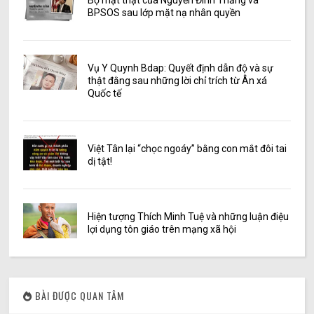
Bộ mặt thật của Nguyễn Đình Thắng và
BPSOS sau lớp mặt nạ nhân quyền
Vụ Y Quynh Bdap: Quyết định dẫn độ và sự
thật đằng sau những lời chỉ trích từ Ân xá
Quốc tế
Việt Tân lại “chọc ngoáy” bằng con mắt đôi tai
dị tật!
Hiện tượng Thích Minh Tuệ và những luận điệu
lợi dụng tôn giáo trên mạng xã hội
BÀI ĐƯỢC QUAN TÂM