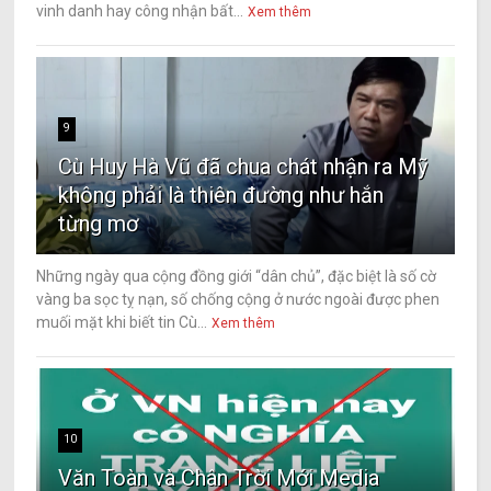
vinh danh hay công nhận bất...
Xem thêm
9
Cù Huy Hà Vũ đã chua chát nhận ra Mỹ
không phải là thiên đường như hắn
từng mơ
Những ngày qua cộng đồng giới “dân chủ”, đặc biệt là số cờ
vàng ba sọc tỵ nạn, số chống cộng ở nước ngoài được phen
muối mặt khi biết tin Cù...
Xem thêm
10
Văn Toàn và Chân Trời Mới Media