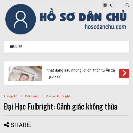
MENU
Vụ Y Quynh Bdap: Quyết định dẫn độ và sự
thật đằng sau những lời chỉ trích từ Ân xá
Quốc tế
Trang chủ
Đối tượng
Đại học Fulbright
Đại Học Fulbright: Cảnh giác không thừa
SHARE: