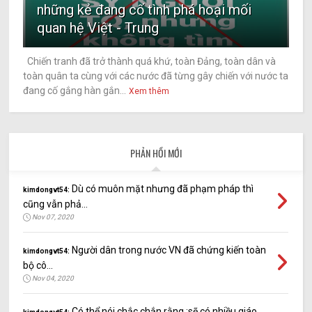
những kẻ đang cố tình phá hoại mối
quan hệ Việt - Trung
Chiến tranh đã trở thành quá khứ, toàn Đảng, toàn dân và
toàn quân ta cùng với các nước đã từng gây chiến với nước ta
đang cố gắng hàn gắn...
Xem thêm
PHẢN HỒI MỚI
Dù có muôn mặt nhưng đã phạm pháp thì
kimdongvt54:
cũng vẫn phả...
Nov 07, 2020
Người dân trong nước VN đã chứng kiến toàn
kimdongvt54:
bộ cô...
Nov 04, 2020
Có thể nói chắc chắn rằng :sẽ có nhiều giáo