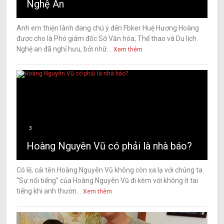
Nghệ An
Anh em thiện lành đang chú ý đến Fbker Huệ Hương Hoàng
được cho là Phó giám đốc Sở Văn hóa, Thể thao và Du lịch
Nghệ an đã nghỉ hưu, bởi nhữ...
Xem thêm
3
Hoàng Nguyên Vũ có phải là nhà báo?
Có lẽ, cái tên Hoàng Nguyên Vũ không còn xa lạ với chúng ta.
“Sự nổi tiếng” của Hoàng Nguyên Vũ đi kèm với không ít tai
tiếng khi anh thườn...
Xem thêm