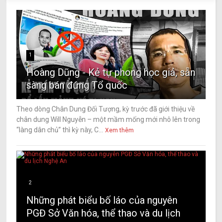
1
Hoàng Dũng - Kẻ tự phong học giả, sẵn
sàng bán đứng Tổ quốc
Theo dòng Chân Dung Đối Tượng, kỳ trước đã giới thiệu về
chân dung Will Nguyễn – một mầm mống mới nhô lên trong
“làng dân chủ” thì kỳ này, C...
Xem thêm
2
Những phát biểu bố láo của nguyên
PGĐ Sở Văn hóa, thể thao và du lịch