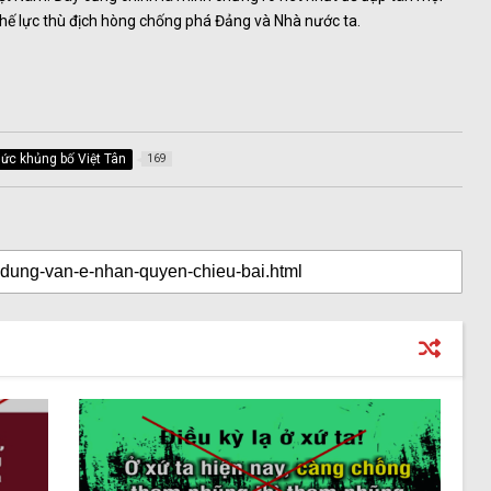
hế lực thù địch hòng chống phá Đảng và Nhà nước ta.
hức khủng bố Việt Tân
169