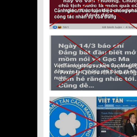
Cảnh giác trước luận điệu chống phá
công tác nhân sự của Đảng
Việt Tân lợi dụng sự kiện Gạc Ma (19
để xuyên tạc, chống phá Đảng và Nh
nước