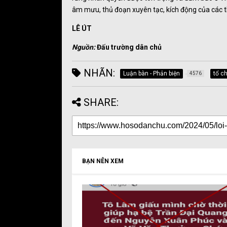
âm mưu, thủ đoạn xuyên tạc, kích động của các t
LÊ ÚT
Nguồn:
Đấu trường dân chủ
NHÃN:
Luận bàn - Phản biện
tổ c
4576
SHARE:
BẠN NÊN XEM