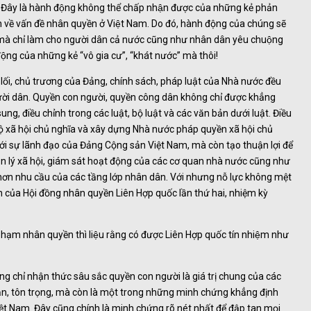
 là hành động không thể chấp nhận được của những kẻ phản
iễn về vấn đề nhân quyền ở Việt Nam. Do đó, hành động của chúng sẽ
à chỉ làm cho người dân cả nước cũng như nhân dân yêu chuộng
n động của những kẻ “vô gia cư”, “khát nước” mà thôi!
lối, chủ trương của Đảng, chính sách, pháp luật của Nhà nước đều
gười dân. Quyền con người, quyền công dân không chỉ được khẳng
ng, điều chỉnh trong các luật, bộ luật và các văn bản dưới luật. Điều
ộ xã hội chủ nghĩa và xây dựng Nhà nước pháp quyền xã hội chủ
ới sự lãnh đạo của Đảng Cộng sản Việt Nam, mà còn tạo thuận lợi để
n lý xã hội, giám sát hoạt động của các cơ quan nhà nước cũng như
hơn nhu cầu của các tầng lớp nhân dân. Với nhưng nỗ lực không mệt
n của Hội đồng nhân quyền Liên Hợp quốc lần thứ hai, nhiệm kỳ
phạm nhân quyền thì liệu rằng có được Liên Hợp quốc tín nhiệm như
ng chỉ nhận thức sâu sắc quyền con người là giá trị chung của các
ận, tôn trọng, mà còn là một trong những minh chứng khẳng định
ệt Nam. Đây cũng chính là minh chứng rõ nét nhất để đập tan mọi