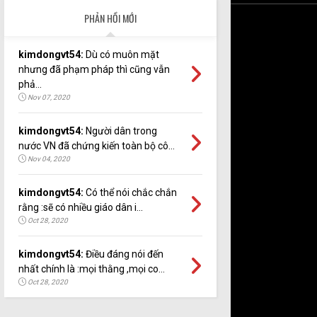
PHẢN HỒI MỚI
kimdongvt54:
Dù có muôn mặt
nhưng đã phạm pháp thì cũng vẫn
phả...
Nov 07, 2020
kimdongvt54:
Người dân trong
nước VN đã chứng kiến toàn bộ cô...
Nov 04, 2020
kimdongvt54:
Có thể nói chắc chắn
rằng :sẽ có nhiều giáo dân i...
Oct 28, 2020
kimdongvt54:
Điều đáng nói đến
nhất chính là :mọi thằng ,mọi co...
Oct 28, 2020