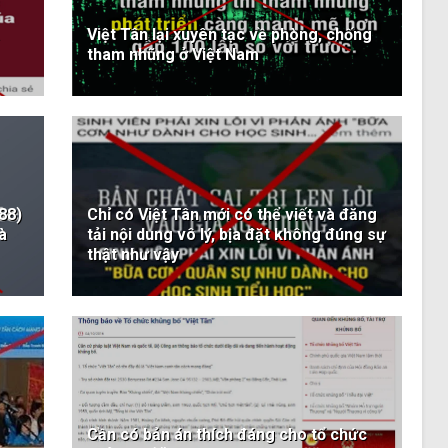
Việt Tân lại xuyên tạc về phòng, chống
tham nhũng ở Việt Nam
88)
Chỉ có Việt Tân mới có thể viết và đăng
à
tải nội dung vô lý, bịa đặt không đúng sự
thật như vậy
Cần có bản án thích đáng cho tổ chức