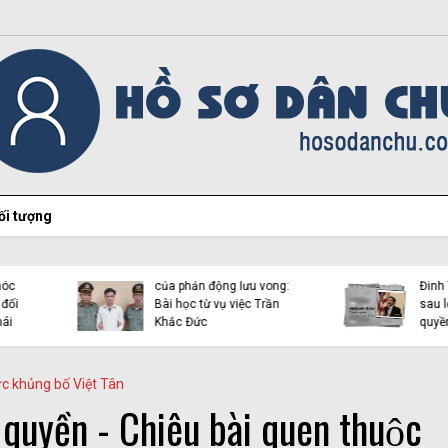
ối tượng
Hiện tượng Thích Minh
Việt Tân lại “chọc ngoáy”
Tuệ và những luận điệu l
bằng con mắt đôi tai dị
dụng tôn giáo trên mạn
tật!
xã hội
ức khủng bố Việt Tân
n quyền - Chiêu bài quen thuộc