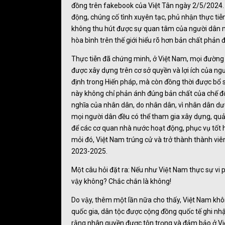
đồng trên fakebook của Việt Tân ngày 2/5/2024. Đây
động, chúng cố tình xuyên tạc, phủ nhận thực t
không thu hút được sự quan tâm của người dân m
hòa bình trên thế giới hiểu rõ hơn bản chất phả
Thực tiễn đã chứng minh, ở Việt Nam, mọi đường 
được xây dựng trên cơ sở quyền và lợi ích của n
định trong Hiến pháp, mà còn đồng thời được bổ su
này không chỉ phản ánh đúng bản chất của chế đ
nghĩa của nhân dân, do nhân dân, vì nhân dân dư
mọi người dân đều có thể tham gia xây dựng, quả
để các cơ quan nhà nước hoạt động, phục vụ tốt 
mỏi đó, Việt Nam trúng cử và trở thành thành viê
2023-2025.
Một câu hỏi đặt ra: Nếu như Việt Nam thực sự vi 
vậy không? Chắc chắn là không!
Do vậy, thêm một lần nữa cho thấy, Việt Nam khô
quốc gia, dân tộc được cộng đồng quốc tế ghi nh
rằng nhân quyền được tôn trọng và đảm bảo ở Vi