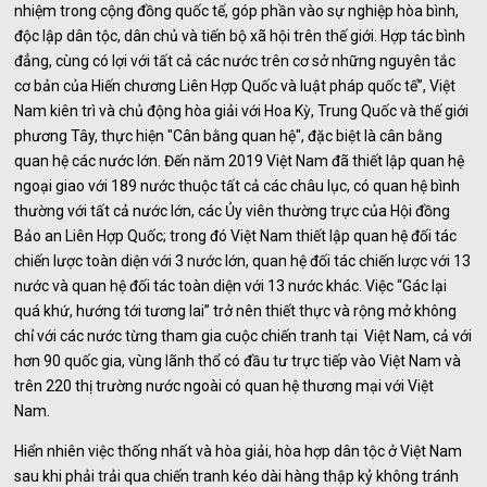
nhiệm trong cộng đồng quốc tế, góp phần vào sự nghiệp hòa bình,
độc lập dân tộc, dân chủ và tiến bộ xã hội trên thế giới. Hợp tác bình
đẳng, cùng có lợi với tất cả các nước trên cơ sở những nguyên tắc
cơ bản của Hiến chương Liên Hợp Quốc và luật pháp quốc tế”, Việt
Nam kiên trì và chủ động hòa giải với Hoa Kỳ, Trung Quốc và thế giới
phương Tây, thực hiện "Cân bằng quan hệ", đặc biệt là cân bằng
quan hệ các nước lớn. Đến năm 2019 Việt Nam đã thiết lập quan hệ
ngoại giao với 189 nước thuộc tất cả các châu lục, có quan hệ bình
thường với tất cả nước lớn, các Ủy viên thường trực của Hội đồng
Bảo an Liên Hợp Quốc; trong đó Việt Nam thiết lập quan hệ đối tác
chiến lược toàn diện với 3 nước lớn, quan hệ đối tác chiến lược với 13
nước và quan hệ đối tác toàn diện với 13 nước khác. Việc “Gác lại
quá khứ, hướng tới tương lai” trở nên thiết thực và rộng mở không
chỉ với các nước từng tham gia cuộc chiến tranh tại Việt Nam, cả với
hơn 90 quốc gia, vùng lãnh thổ có đầu tư trực tiếp vào Việt Nam và
trên 220 thị trường nước ngoài có quan hệ thương mại với Việt
Nam.
Hiển nhiên việc thống nhất và hòa giải, hòa hợp dân tộc ở Việt Nam
sau khi phải trải qua chiến tranh kéo dài hàng thập kỷ không tránh