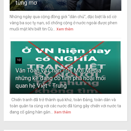
từng mơ
Những ngày qua cộng đồng giới “dân chủ”, đặc biệt là số cờ
vàng ba sọc tỵ nạn, số chống cộng ở nước ngoài được phen
muối mặt khi biết tin Cù...
Xem thêm
10
Văn Toàn và Chân Trời Mới Media
những kẻ đang cố tình phá hoại mối
quan hệ Việt - Trung
Chiến tranh đã trở thành quá khứ, toàn Đảng, toàn dân và
toàn quân ta cùng với các nước đã từng gây chiến với nước ta
đang cố gắng hàn gắn...
Xem thêm