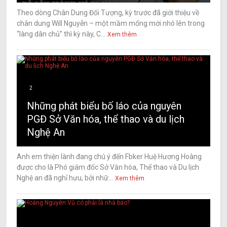
Theo dòng Chân Dung Đối Tượng, kỳ trước đã giới thiệu về
chân dung Will Nguyễn – một mầm mống mới nhô lên trong
“làng dân chủ” thì kỳ này, C...
Xem thêm
2
Những phát biểu bố láo của nguyên
PGĐ Sở Văn hóa, thể thao và du lịch
Nghệ An
Anh em thiện lành đang chú ý đến Fbker Huệ Hương Hoàng
được cho là Phó giám đốc Sở Văn hóa, Thể thao và Du lịch
Nghệ an đã nghỉ hưu, bởi nhữ...
Xem thêm