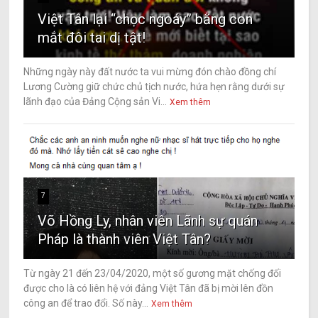
Việt Tân lại “chọc ngoáy” bằng con
mắt đôi tai dị tật!
Những ngày này đất nước ta vui mừng đón chào đồng chí
Lương Cường giữ chức chủ tịch nước, hứa hẹn rằng dưới sự
lãnh đạo của Đảng Cộng sản Vi...
Xem thêm
7
Võ Hồng Ly, nhân viên Lãnh sự quán
Pháp là thành viên Việt Tân?
Từ ngày 21 đến 23/04/2020, một số gương mặt chống đối
được cho là có liên hệ với đảng Việt Tân đã bị mời lên đồn
công an để trao đổi. Số này...
Xem thêm