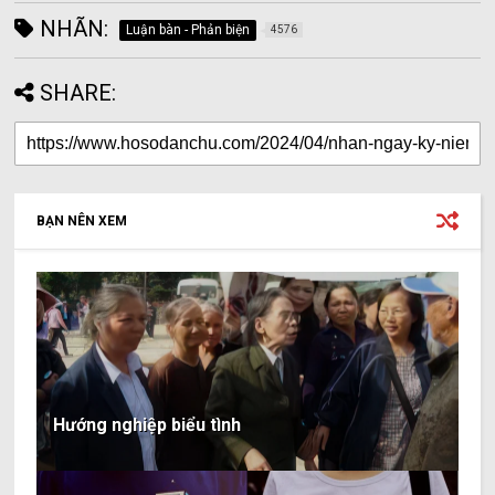
NHÃN:
Luận bàn - Phản biện
4576
SHARE:
BẠN NÊN XEM
Hướng nghiệp biểu tình