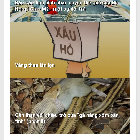
Báo cáo tình hình nhân quyền thế giới của Bộ
Ngoại Giao Mỹ - một sự dối trá
Vàng thau lẫn lộn
Cẩn thận với chiêu trò của "gã hàng xóm bẩn
tính" (phần II)