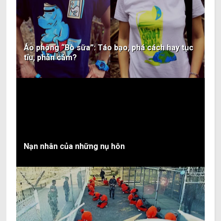
Áo phông “Bò sữa”: Táo bạo, phá cách hay tục
tĩu, phản cảm?
Nạn nhân của những nụ hôn