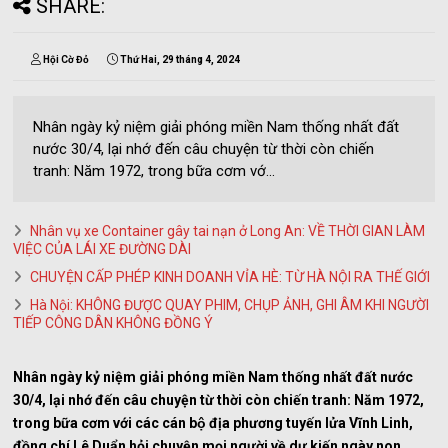
SHARE:
Hội Cờ Đỏ
Thứ Hai, 29 tháng 4, 2024
Nhân ngày kỷ niệm giải phóng miền Nam thống nhất đất
nước 30/4, lại nhớ đến câu chuyện từ thời còn chiến
tranh: Năm 1972, trong bữa cơm vớ...
Nhân vụ xe Container gây tai nạn ở Long An: VỀ THỜI GIAN LÀM
VIỆC CỦA LÁI XE ĐƯỜNG DÀI
CHUYỆN CẤP PHÉP KINH DOANH VỈA HÈ: TỪ HÀ NỘI RA THẾ GIỚI
Hà Nội: KHÔNG ĐƯỢC QUAY PHIM, CHỤP ẢNH, GHI ÂM KHI NGƯỜI
TIẾP CÔNG DÂN KHÔNG ĐỒNG Ý
Nhân ngày kỷ niệm giải phóng miền Nam thống nhất đất nước
30/4, lại nhớ đến câu chuyện từ thời còn chiến tranh: Năm 1972,
trong bữa cơm với các cán bộ địa phương tuyến lửa Vĩnh Linh,
đồng chí Lê Duẩn hỏi chuyện mọi người về dự kiến ngày non