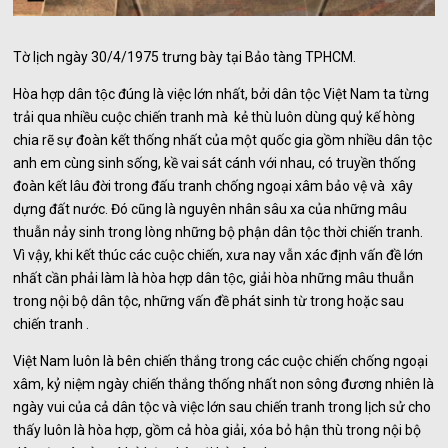
Tờ lịch ngày 30/4/1975 trưng bày tại Bảo tàng TPHCM.
Hòa hợp dân tộc đúng là việc lớn nhất, bởi dân tộc Việt Nam ta từng
trải qua nhiều cuộc chiến tranh mà kẻ thù luôn dùng quỷ kế hòng
chia rẽ sự đoàn kết thống nhất của một quốc gia gồm nhiều dân tộc
anh em cùng sinh sống, kề vai sát cánh với nhau, có truyền thống
đoàn kết lâu đời trong đấu tranh chống ngoại xâm bảo vệ và xây
dựng đất nước. Đó cũng là nguyên nhân sâu xa của những mâu
thuẫn nảy sinh trong lòng những bộ phận dân tộc thời chiến tranh.
Vì vậy, khi kết thúc các cuộc chiến, xưa nay vẫn xác định vấn đề lớn
nhất cần phải làm là hòa hợp dân tộc, giải hòa những mâu thuẫn
trong nội bộ dân tộc, những vấn đề phát sinh từ trong hoặc sau
chiến tranh .
Việt Nam luôn là bên chiến thắng trong các cuộc chiến chống ngoại
xâm, kỷ niệm ngày chiến thắng thống nhất non sông đương nhiên là
ngày vui của cả dân tộc và việc lớn sau chiến tranh trong lịch sử cho
thấy luôn là hòa hợp, gồm cả hòa giải, xóa bỏ hận thù trong nội bộ