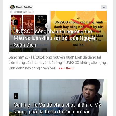
8
UNESCO công nhận tín ngưỡng thờ
Mẫu và luận điệu sai trái của Nguyễn
Xuân Diện
Sáng nay 23/11/2024, ông Nguyễn Xuân Diện đã đăng tải
trên trang cá nhân tuyên bố rằng: “ UNESCO không xếp hạng,
vinh danh hay công nhận bất...
Xem thêm
9
Cù Huy Hà Vũ đã chua chát nhận ra Mỹ
không phải là thiên đường như hắn