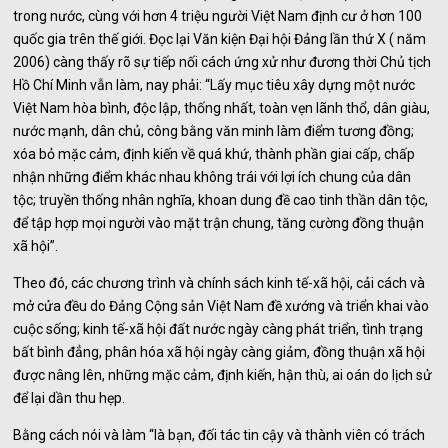
trong nước, cùng với hơn 4 triệu người Việt Nam định cư ở hơn 100
quốc gia trên thế giới. Đọc lại Văn kiện Đại hội Đảng lần thứ X ( năm
2006) càng thấy rõ sự tiếp nối cách ứng xử như đương thời Chủ tịch
Hồ Chí Minh vẫn làm, nay phải: “Lấy mục tiêu xây dựng một nước
Việt Nam hòa bình, độc lập, thống nhất, toàn vẹn lãnh thổ, dân giàu,
nước mạnh, dân chủ, công bằng văn minh làm điểm tương đồng;
xóa bỏ mặc cảm, định kiến về quá khứ, thành phần giai cấp, chấp
nhận những điểm khác nhau không trái với lợi ích chung của dân
tộc; truyền thống nhân nghĩa, khoan dung đề cao tinh thần dân tộc,
để tập hợp mọi người vào mặt trận chung, tăng cường đồng thuận
xã hội”.
Theo đó, các chương trình và chính sách kinh tế-xã hội, cải cách và
mở cửa đều do Đảng Cộng sản Việt Nam đề xướng và triển khai vào
cuộc sống; kinh tế-xã hội đất nước ngày càng phát triển, tình trạng
bất bình đẳng, phân hóa xã hội ngày càng giảm, đồng thuận xã hội
được nâng lên, những mặc cảm, định kiến, hận thù, ai oán do lịch sử
để lại dần thu hẹp.
Bằng cách nói và làm “là bạn, đối tác tin cậy và thành viên có trách