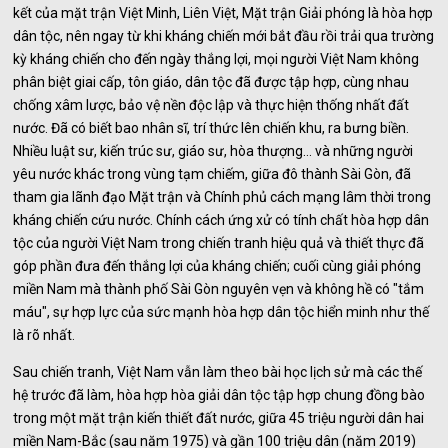
kết của mặt trận Việt Minh, Liên Việt, Mặt trận Giải phóng là hòa hợp
dân tộc, nên ngay từ khi kháng chiến mới bắt đầu rồi trải qua trường
kỳ kháng chiến cho đến ngày thắng lợi, mọi người Việt Nam không
phân biệt giai cấp, tôn giáo, dân tộc đã được tập hợp, cùng nhau
chống xâm lược, bảo vệ nền độc lập và thực hiện thống nhất đất
nước. Đã có biết bao nhân sĩ, trí thức lên chiến khu, ra bưng biền.
Nhiều luật sư, kiến trúc sư, giáo sư, hòa thượng… và những người
yêu nước khác trong vùng tạm chiếm, giữa đô thành Sài Gòn, đã
tham gia lãnh đạo Mặt trận và Chính phủ cách mạng lâm thời trong
kháng chiến cứu nước. Chính cách ứng xử có tính chất hòa hợp dân
tộc của người Việt Nam trong chiến tranh hiệu quả và thiết thực đã
góp phần đưa đến thắng lợi của kháng chiến; cuối cùng giải phóng
miền Nam mà thành phố Sài Gòn nguyên vẹn và không hề có "tắm
máu", sự hợp lực của sức mạnh hòa hợp dân tộc hiển minh như thế
là rõ nhất.
Sau chiến tranh, Việt Nam vẫn làm theo bài học lịch sử mà các thế
hệ trước đã làm, hòa hợp hòa giải dân tộc tập hợp chung đồng bào
trong một mặt trận kiến thiết đất nước, giữa 45 triệu người dân hai
miền Nam-Bắc (sau năm 1975) và gần 100 triệu dân (năm 2019)