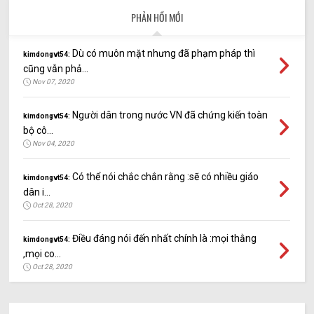
PHẢN HỒI MỚI
Dù có muôn mặt nhưng đã phạm pháp thì
kimdongvt54:
cũng vẫn phả...
Nov 07, 2020
Người dân trong nước VN đã chứng kiến toàn
kimdongvt54:
bộ cô...
Nov 04, 2020
Có thể nói chắc chắn rằng :sẽ có nhiều giáo
kimdongvt54:
dân i...
Oct 28, 2020
Điều đáng nói đến nhất chính là :mọi thằng
kimdongvt54:
,mọi co...
Oct 28, 2020