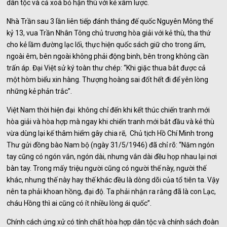
dân tộc và cả xoá bỏ hận thù với kẻ xâm lược.
Nhà Trần sau 3 lần liên tiếp đánh thắng đế quốc Nguyên Mông thế
kỷ 13, vua Trần Nhân Tông chủ trương hòa giải với kẻ thù, tha thứ
cho kẻ lầm đường lạc lối, thực hiện quốc sách giữ cho trong ấm,
ngoài êm, bên ngoài không phải động binh, bên trong không cần
trấn áp. Đại Việt sử ký toàn thư chép: “Khi giặc thua bắt được cả
một hòm biểu xin hàng. Thượng hoàng sai đốt hết đi để yên lòng
những kẻ phản trắc”.
Việt Nam thời hiện đại không chỉ đến khi kết thúc chiến tranh mới
hòa giải và hòa hợp mà ngay khi chiến tranh mới bắt đầu và kẻ thù
vừa dùng lại kế thâm hiểm gây chia rẽ, Chủ tịch Hồ Chí Minh trong
Thư gửi đồng bào Nam bộ (ngày 31/5/1946) đã chỉ rõ: “Năm ngón
tay cũng có ngón vắn, ngón dài, nhưng vắn dài đều họp nhau lại nơi
bàn tay. Trong mấy triệu người cũng có người thế này, người thế
khác, nhưng thế này hay thế khác đều là dòng dõi của tổ tiên ta. Vậy
nên ta phải khoan hồng, đại độ. Ta phải nhận ra rằng đã là con Lạc,
cháu Hồng thì ai cũng có ít nhiều lòng ái quốc”.
Chính cách ứng xử có tính chất hòa hợp dân tộc và chính sách đoàn