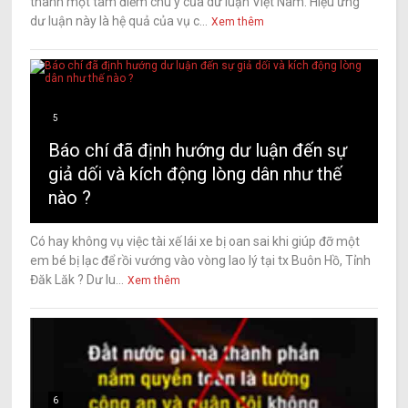
thành một tâm điểm chú ý của dư luận Việt Nam. Hiệu ứng
dư luận này là hệ quả của vụ c...
Xem thêm
5
Báo chí đã định hướng dư luận đến sự
giả dối và kích động lòng dân như thế
nào ?
Có hay không vụ việc tài xế lái xe bị oan sai khi giúp đỡ một
em bé bị lạc để rồi vướng vào vòng lao lý tại tx Buôn Hồ, Tỉnh
Đăk Lăk ? Dư lu...
Xem thêm
6