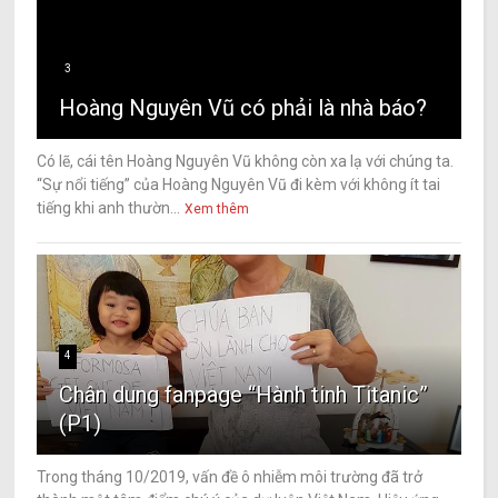
3
Hoàng Nguyên Vũ có phải là nhà báo?
Có lẽ, cái tên Hoàng Nguyên Vũ không còn xa lạ với chúng ta.
“Sự nổi tiếng” của Hoàng Nguyên Vũ đi kèm với không ít tai
tiếng khi anh thườn...
Xem thêm
4
Chân dung fanpage “Hành tinh Titanic”
(P1)
Trong tháng 10/2019, vấn đề ô nhiễm môi trường đã trở