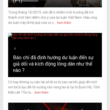
(P1)
Trong tháng 10/2019, vấn đề ô nhiễm môi trường đã trở
thành một tâm điểm chú ý của dư luận Việt Nam. Hiệu ứng
dư luận này là hệ quả của vụ c...
Xem thêm
5
Báo chí đã định hướng dư luận đến sự
giả dối và kích động lòng dân như thế
nào ?
Có hay không vụ việc tài xế lái xe bị oan sai khi giúp đỡ một
em bé bị lạc để rồi vướng vào vòng lao lý tại tx Buôn Hồ, Tỉnh
Đăk Lăk ? Dư lu...
Xem thêm