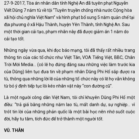
27-9-2017, Tòa án nhân dân tỉnh Nghệ An đã tuyên phạt Nguyễn
Viết Dũng 7 năm tù về tội “Tuyên truyền chống nhà nước Cộng hòa
xã hội chủ nghĩa Việt Nam” và hình phạt bổ sung 5 năm quản chế tại
địa phương ở xã Hậu Thành, huyện Yên Thành, tỉnh Nghệ An. Sau
một thời gian cải tạo, phạm nhân này đã được giảm án 1 năm do
cải tạo tổt.
Những ngày vừa qua, khi đọc báo mạng, tôi đã thấy rất nhiều trang
thông tin của các tổ chức như Việt Tân, VOA Tiếng Việt, BBC, Chân
Trời Mới Media… (có lẽ họ đứng đằng sau những việc làm trước kia
của Dũng) liên tục đưa tin về phạm nhân Dũng Phi Hổ sắp được ra
tù, thông qua những lời lẽ của những tổ chức này có lẽ họ vẫn không
từ bỏ ý định tiếp tục lôi kéo nhân vật này “con đường cũ”.
Là một người công dân Việt Nam, tôi chỉ khuyên Dũng Phi Hổ một
điều: “trả giá bằng những năm lao tù, mất danh dự, sự nghiệp… vì
trót tin lời của những phản quốc là một bài học nên nhớ suốt cuộc
đời, hãy tu tâm, tích đức để trở thành một người tốt.
VŨ. THÂN