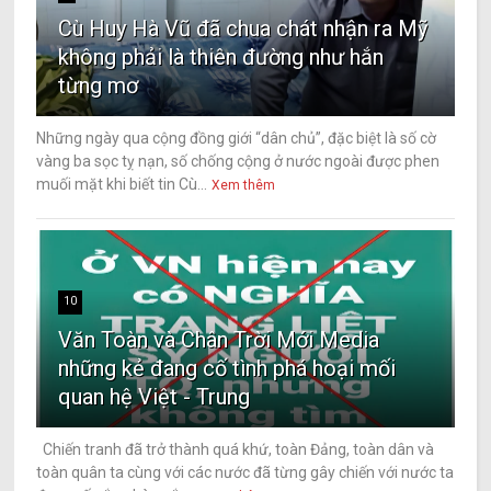
Cù Huy Hà Vũ đã chua chát nhận ra Mỹ
không phải là thiên đường như hắn
từng mơ
Những ngày qua cộng đồng giới “dân chủ”, đặc biệt là số cờ
vàng ba sọc tỵ nạn, số chống cộng ở nước ngoài được phen
muối mặt khi biết tin Cù...
Xem thêm
10
Văn Toàn và Chân Trời Mới Media
những kẻ đang cố tình phá hoại mối
quan hệ Việt - Trung
Chiến tranh đã trở thành quá khứ, toàn Đảng, toàn dân và
toàn quân ta cùng với các nước đã từng gây chiến với nước ta