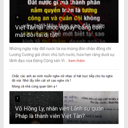
6
Việt Tân lại “chọc ngoáy” bằng con
mắt đôi tai dị tật!
Những ngày này đất nước ta vui mừng đón chào đồng chí
Lương Cường giữ chức chủ tịch nước, hứa hẹn rằng dưới sự
lãnh đạo của Đảng Cộng sản Vi...
Xem thêm
7
Võ Hồng Ly, nhân viên Lãnh sự quán
Pháp là thành viên Việt Tân?