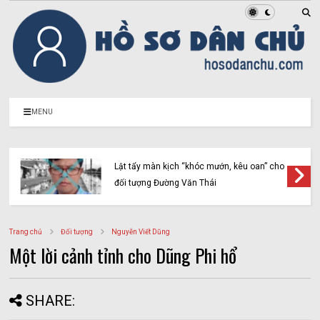
MENU
Lật tẩy màn kịch “khóc mướn, kêu oan” cho
đối tượng Đường Văn Thái
Trang chủ
Đối tượng
Nguyễn Viết Dũng
Một lời cảnh tỉnh cho Dũng Phi hổ
SHARE: