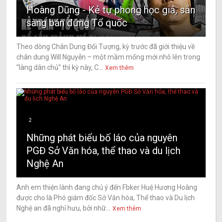
Hoàng Dũng - Kẻ tự phong học giả, sẵn
sàng bán đứng Tổ quốc
Theo dòng Chân Dung Đối Tượng, kỳ trước đã giới thiệu về
chân dung Will Nguyễn – một mầm mống mới nhô lên trong
“làng dân chủ” thì kỳ này, C...
Xem thêm
2
Những phát biểu bố láo của nguyên
PGĐ Sở Văn hóa, thể thao và du lịch
Nghệ An
Anh em thiện lành đang chú ý đến Fbker Huệ Hương Hoàng
được cho là Phó giám đốc Sở Văn hóa, Thể thao và Du lịch
Nghệ an đã nghỉ hưu, bởi nhữ...
Xem thêm