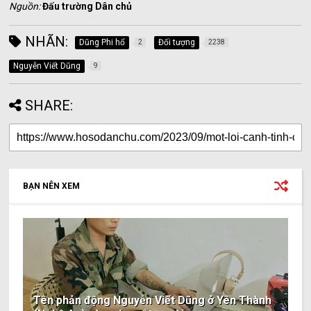
Nguồn:
Đấu trường Dân chủ
NHÃN:
Dũng Phi hổ
Đối tượng
2
2238
Nguyễn Viết Dũng
9
SHARE:
BẠN NÊN XEM
Tên phản động Nguyễn Viết Dũng ở Yên Thành