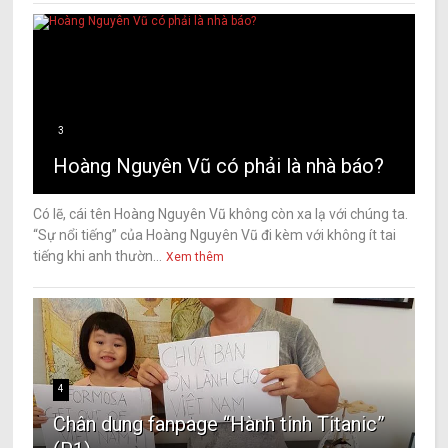
3
Hoàng Nguyên Vũ có phải là nhà báo?
Có lẽ, cái tên Hoàng Nguyên Vũ không còn xa lạ với chúng ta.
“Sự nổi tiếng” của Hoàng Nguyên Vũ đi kèm với không ít tai
tiếng khi anh thườn...
Xem thêm
4
Chân dung fanpage “Hành tinh Titanic”