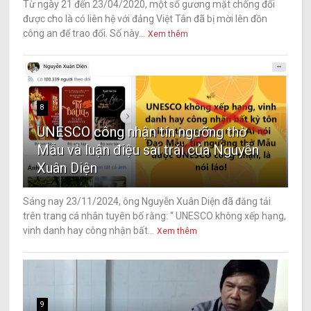
Từ ngày 21 đến 23/04/2020, một số gương mặt chống đối
được cho là có liên hệ với đảng Việt Tân đã bị mời lên đồn
công an để trao đổi. Số này...
Xem thêm
8
UNESCO công nhận tín ngưỡng thờ
Mẫu và luận điệu sai trái của Nguyễn
Xuân Diện
Sáng nay 23/11/2024, ông Nguyễn Xuân Diện đã đăng tải
trên trang cá nhân tuyên bố rằng: “ UNESCO không xếp hạng,
vinh danh hay công nhận bất...
Xem thêm
9