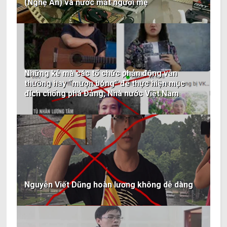
(Nghệ An) và nước mắt người mẹ
Những kẻ mà các tổ chức phản động vẫn
thường hay “mượn bóng” để thực hiện mục
đích chống phá Đảng, Nhà nước Việt Nam
Nguyễn Viết Dũng hoàn lương không dễ dàng