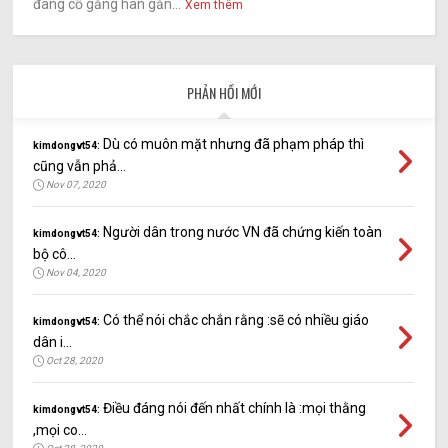
đang cố gắng hàn gắn...
Xem thêm
PHẢN HỒI MỚI
Dù có muôn mặt nhưng đã phạm pháp thì
kimdongvt54:
cũng vẫn phả...
Nov 07, 2020
Người dân trong nước VN đã chứng kiến toàn
kimdongvt54:
bộ cô...
Nov 04, 2020
Có thể nói chắc chắn rằng :sẽ có nhiều giáo
kimdongvt54:
dân i...
Oct 28, 2020
Điều đáng nói đến nhất chính là :mọi thằng
kimdongvt54:
,mọi co...