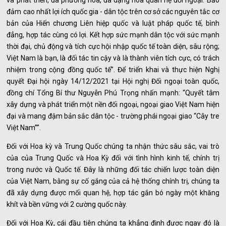
và phát triển, đa phương hóa, đa dạng hóa quan hệ đối ngoại. Bảo
đảm cao nhất lợi ích quốc gia - dân tộc trên cơ sở các nguyên tắc cơ
bản của Hiến chương Liên hiệp quốc và luật pháp quốc tế, bình
đẳng, hợp tác cùng có lợi. Kết hợp sức mạnh dân tộc với sức mạnh
thời đại, chủ động và tích cực hội nhập quốc tế toàn diện, sâu rộng;
Việt Nam là bạn, là đối tác tin cậy và là thành viên tích cực, có trách
nhiệm trong cộng đồng quốc tế”. Để triển khai và thực hiện Nghị
quyết Đại hội ngày 14/12/2021 tại Hội nghị Đối ngoại toàn quốc,
đồng chí Tổng Bí thư Nguyễn Phú Trọng nhấn mạnh: “Quyết tâm
xây dựng và phát triển một nền đối ngoại, ngoại giao Việt Nam hiện
đại và mang đậm bản sắc dân tộc - trường phái ngoại giao “Cây tre
Việt Nam””.
Đối với Hoa kỳ và Trung Quốc chúng ta nhận thức sâu sắc, vai trò
của của Trung Quốc và Hoa Kỳ đối với tình hình kinh tế, chính trị
trong nước và Quốc tế. Đây là những đối tác chiến lược toàn diện
của Việt Nam, bằng sự cố gắng của cả hệ thống chính trị, chúng ta
đã xây dựng được mối quan hệ, hợp tác gắn bó ngày một khăng
khít và bền vững với 2 cường quốc này.
Đối với Hoa Kỳ, cái đầu tiên chúng ta khẳng định được ngay đó là