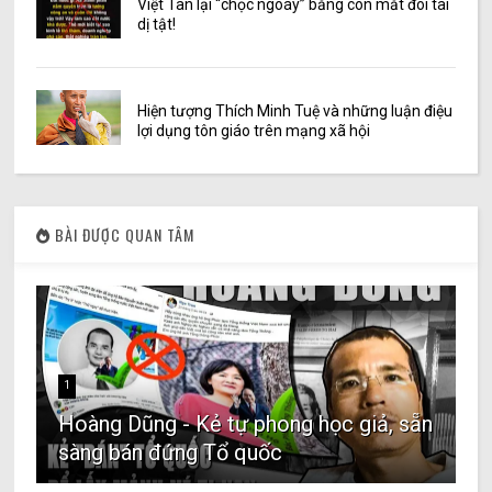
Việt Tân lại “chọc ngoáy” bằng con mắt đôi tai
dị tật!
Hiện tượng Thích Minh Tuệ và những luận điệu
lợi dụng tôn giáo trên mạng xã hội
BÀI ĐƯỢC QUAN TÂM
1
Hoàng Dũng - Kẻ tự phong học giả, sẵn
sàng bán đứng Tổ quốc