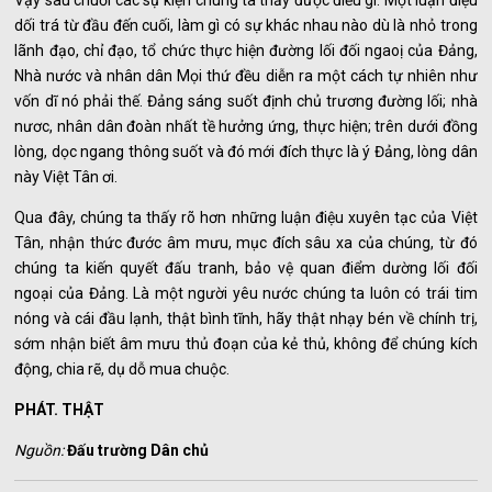
Vậy sâu chuỗi các sự kiện chúng ta thấy được điều gì. Một luận điệu
dối trá từ đầu đến cuối, làm gì có sự khác nhau nào dù là nhỏ trong
lãnh đạo, chỉ đạo, tổ chức thực hiện đường lối đối ngaoị của Đảng,
Nhà nước và nhân dân Mọi thứ đều diễn ra một cách tự nhiên như
vốn dĩ nó phải thế. Đảng sáng suốt định chủ trương đường lối; nhà
nươc, nhân dân đoàn nhất tề hưởng ứng, thực hiện; trên dưới đồng
lòng, dọc ngang thông suốt và đó mới đích thực là ý Đảng, lòng dân
này Việt Tân ơi.
Qua đây, chúng ta thấy rõ hơn những luận điệu xuyên tạc của Việt
Tân, nhận thức đước âm mưu, mục đích sâu xa của chúng, từ đó
chúng ta kiến quyết đấu tranh, bảo vệ quan điểm dường lối đối
ngoại của Đảng. Là một người yêu nước chúng ta luôn có trái tim
nóng và cái đầu lạnh, thật bình tĩnh, hãy thật nhạy bén về chính trị,
sớm nhận biết âm mưu thủ đoạn của kẻ thủ, không để chúng kích
động, chia rẽ, dụ dỗ mua chuộc.
PHÁT. THẬT
Nguồn:
Đấu trường Dân chủ