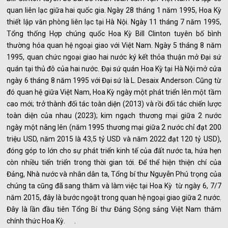
quan liên lạc giữa hai quốc gia. Ngày 28 tháng 1 năm 1995, Hoa Kỳ
thiết lập văn phòng liên lạc tại Hà Nội. Ngày 11 tháng 7 năm 1995,
Tổng thống Hợp chúng quốc Hoa Kỳ Bill Clinton tuyên bố bình
thường hóa quan hệ ngoại giao với Việt Nam. Ngày 5 tháng 8 năm
1995, quan chức ngoại giao hai nước ký kết thỏa thuận mở Đại sứ
quán tại thủ đô của hai nước. Đại sứ quán Hoa Kỳ tại Hà Nội mở cửa
ngày 6 tháng 8 năm 1995 với Đại sứ là L. Desaix Anderson. Cũng từ
đó quan hệ giữa Việt Nam, Hoa Kỳ ngày một phát triển lên một tầm
cao mới; trở thành đối tác toàn diện (2013) và rồi đối tác chiến lược
toàn diện của nhau (2023); kim ngạch thương mại giữa 2 nước
ngày một nâng lên (năm 1995 thương mại giữa 2 nước chỉ đạt 200
triệu USD, năm 2015 là 43,5 tỷ USD và năm 2022 đạt 120 tỷ USD),
đóng góp to lớn cho sự phát triển kinh tế của đất nước ta, hứa hẹn
còn nhiều tiến triển trong thời gian tới. Để thể hiện thiện chí của
Đảng, Nhà nước và nhân dân ta, Tổng bí thư Nguyễn Phú trọng của
chúng ta cũng đã sang thăm và làm việc tại Hoa Kỳ từ ngày 6, 7/7
năm 2015, đây là bước ngoặt trong quan hệ ngoại giao giữa 2 nước.
Đây là lần đầu tiên Tổng Bí thư Đảng Sộng sảng Việt Nam thăm
chính thức Hoa Kỳ. .