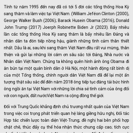
Tính từ năm 1995 đến nay đã có tới 5 đời các tổng thống Hoa Kỳ
sang thăm và làm việc tại Việt Nam. (William Jeféon Clinton (2000),
George Walker Bush (2006); Barack Husein Obama (2016); Donald
John Trump (2017) Joerph Robinette Biden Jr (2023). Bấy nhiêu
lần các tổng thống Hoa Kỳ sang thăm là bấy nhiêu lần Đảng và
nhân dân ta đón tiếp nồng hậu, giành những tình cảm thân thiết
nhất. Dẫu là ai, sau khi sang thăm Việt Nam đều rất vui mừng, thân
thiện và gửi lại những lời cám ơn sâu sắc tới Đảng, Nhà nước và
Nhân dân Việt Nam. Chúng ta không quên hình ảnh ông Obama đi
ăn bún tại một quán bình dân ở Hà Nội, một hành động rất bình dị
của một Tổng thống, chính người dân Việt Nam đã để lại một ấn
tượng thật sâu sắc để đến năm 2018 ông tiếp tục đăng tải bức hình
ông ngồi ăn tại Việt Nam với những lời chia sẻ tình cảm của ông đối
với con người, đất nướcViệt Nam ra cộng đồng thế giới.
Đối với Trung Quốc khẳng định chủ trương nhất quán của Việt Nam
trong việc coi trọng phát triển quan hệ láng giềng hữu nghị, Đối tác
Hợp tác chiến lược toàn diện Việt-Trung; đề nghị hai bên phối hợp
chặt chẽ, thúc đẩy cụ thể hóa nhận thức chung cấp cao; tích cực