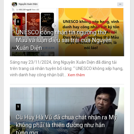
8
UNESCO công nhận tín ngưỡng thờ
Mẫu và luận điệu sai trái của Nguyễn
Xuân Diện
Sáng nay 23/11/2024, ông Nguyễn Xuân Diện đã đăng tải
trên trang cá nhân tuyên bố rằng: “ UNESCO không xếp hạng,
vinh danh hay công nhận bất...
Xem thêm
9
Cù Huy Hà Vũ đã chua chát nhận ra Mỹ
không phải là thiên đường như hắn
từng mơ