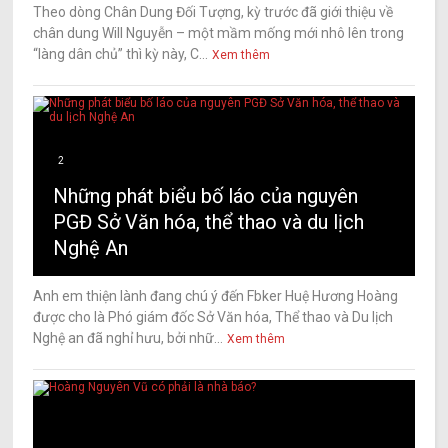
Theo dòng Chân Dung Đối Tượng, kỳ trước đã giới thiệu về
chân dung Will Nguyễn – một mầm mống mới nhô lên trong
“làng dân chủ” thì kỳ này, C...
Xem thêm
2
Những phát biểu bố láo của nguyên
PGĐ Sở Văn hóa, thể thao và du lịch
Nghệ An
Anh em thiện lành đang chú ý đến Fbker Huệ Hương Hoàng
được cho là Phó giám đốc Sở Văn hóa, Thể thao và Du lịch
Nghệ an đã nghỉ hưu, bởi nhữ...
Xem thêm