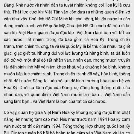
Đảng, Nhà nước và nhân dân ta tuyệt nhiên không coi Hoa Kỳ là cựu
thù. Thật lực cười khi Việt Tân vẫn còn đưa ra những quan điểm vớ
vẩn như vậy. Chủ tịch Hồ Chí Minh khi còn sống, khi đó nước ta còn
đang chiến tranh với Đế quốc Mỹ, Chủ tịch Hồ Chí minh đã nêu rõ là:
sau khi Việt Nam giành được độc lập Việt Nam làm bạn với tất cả
các nước. Tất nhiên, trong đó bao gồm cả Hoa Kỳ. Trong chiến
tranh, trên chiến trường, ta và Đế quốc Mỹ là kẻ thù của nhau, ta giết
giặc, giặc giết ta, Nhưng đối với lực lượng tù hàng binh, ta đã luôn
đối xử với một thái độ rất nhân văn, nhân đạo, mong muốn truyển
tải đến binh lính Mỹ vê niềm khao khát, yêu chuộng hòa bình, không
muốn tiếp tục chiến tranh. Trong chiến tranh đã vậy, hòa bình, thống
nhất đất nước, Đảng ta luôn nỗ lực để bình thường hóa quan hệ với
Hoa Kỳ. Dưới sự lãnh đạo của Đảng, sự đồng lòng thống nhất của
nhân dân, với quan điểm Việt Nam muốn làm ban.., Việt Nam sẵn
sàng làm bạn... và Việt Nam là bạn của tất cả các nước...
Do vậy, quan hệ giữa Việt Nam Hoa Kỳ không ngừng được thắt chặt
nâng lên những tầm cao mới. Nếu như trước năm 1994 Hoa kỳ cấm
vận nước ta thì đến năm 1994, Tổng thống Hợp chúng quốc Hoa Kỳ
Bill Clinton tuyên bố bãi bỏ hoàn toàn cấm vận Việt Nam và lập cơ