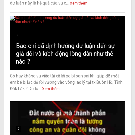
dư luận này là hệ quả của vụ c...
Xem thêm
5
Báo chí đã định hướng dư luận đến sự
giả dối và kích động lòng dân như thế
nào ?
Có hay không vụ việc tài xế lái xe bị oan sai khi giúp đỡ một
em bé bị lạc để rồi vướng vào vòng lao lý tại tx Buôn Hồ, Tỉnh
Đăk Lăk ? Dư lu...
Xem thêm
6