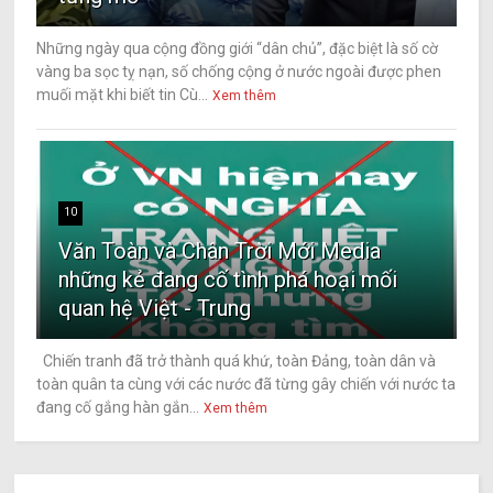
Những ngày qua cộng đồng giới “dân chủ”, đặc biệt là số cờ
vàng ba sọc tỵ nạn, số chống cộng ở nước ngoài được phen
muối mặt khi biết tin Cù...
Xem thêm
10
Văn Toàn và Chân Trời Mới Media
những kẻ đang cố tình phá hoại mối
quan hệ Việt - Trung
Chiến tranh đã trở thành quá khứ, toàn Đảng, toàn dân và
toàn quân ta cùng với các nước đã từng gây chiến với nước ta
đang cố gắng hàn gắn...
Xem thêm