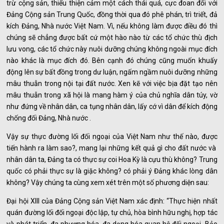
trừ cộng sản, thiếu thiện cảm một cách thái quá, cực đoan đối với
Đảng Cộng sản Trung Quốc, đồng thời qua đó phê phán, trì triết, đả
kích Đảng, Nhà nước Việt Nam. Vì, nếu không làm được điều đó thì
chúng sẽ chẳng được bất cứ một hào nào từ các tổ chức thù địch
lưu vong, các tổ chức này nuôi dưỡng chúng không ngoài mục đích
nào khác là mục đích đó. Bên cạnh đó chúng cũng muốn khuấy
động lên sự bất đồng trong dư luận, ngấm ngầm nuôi dưỡng những
mâu thuẫn trong nội tại đất nước. Xen kẽ với việc bịa đặt tạo nên
mâu thuẫn trong xã hội là mang hàm ý của chủ nghĩa dân túy, vờ
như đứng về nhân dân, ca tụng nhân dân, lấy cớ vì dân để kích động
chống đối Đảng, Nhà nước .
Vậy sự thực đường lối đối ngoại của Việt Nam như thế nào, được
tiến hành ra làm sao?, mang lại những kết quả gì cho đất nước và
nhân dân ta, Đảng ta có thực sự coi Hoa Kỳ là cựu thù không? Trung
quốc có phải thực sự là giặc không? có phải ý Đảng khác lòng dân
không? Vậy chúng ta cùng xem xét trên một số phương diện sau:
Đại hội XIII của Đảng Cộng sản Việt Nam xác định: “Thực hiện nhất
quán đường lối đối ngoại độc lập, tự chủ, hòa bình hữu nghị, hợp tác