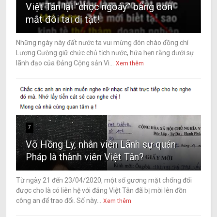
Việt Tân lại “chọc ngoáy” bằng con
mắt đôi tai dị tật!
Những ngày này đất nước ta vui mừng đón chào đồng chí
Lương Cường giữ chức chủ tịch nước, hứa hẹn rằng dưới sự
lãnh đạo của Đảng Cộng sản Vi...
Xem thêm
7
Võ Hồng Ly, nhân viên Lãnh sự quán
Pháp là thành viên Việt Tân?
Từ ngày 21 đến 23/04/2020, một số gương mặt chống đối
được cho là có liên hệ với đảng Việt Tân đã bị mời lên đồn
công an để trao đổi. Số này...
Xem thêm