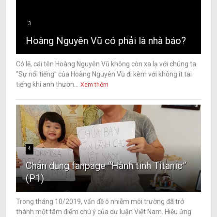
3
Hoàng Nguyên Vũ có phải là nhà báo?
Có lẽ, cái tên Hoàng Nguyên Vũ không còn xa lạ với chúng ta.
“Sự nổi tiếng” của Hoàng Nguyên Vũ đi kèm với không ít tai
tiếng khi anh thườn...
Xem thêm
4
Chân dung fanpage “Hành tinh Titanic”
(P1)
Trong tháng 10/2019, vấn đề ô nhiễm môi trường đã trở
thành một tâm điểm chú ý của dư luận Việt Nam. Hiệu ứng