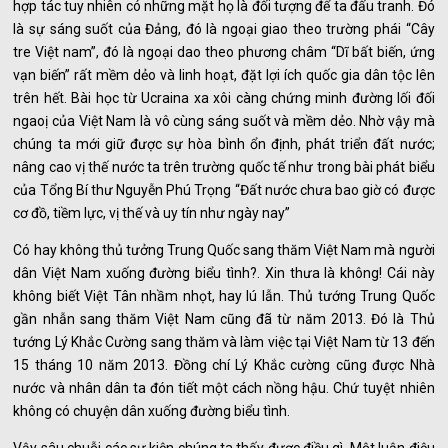
hợp tác tuy nhiên có những mặt họ là đối tượng để ta đấu tranh. Đó
là sự sáng suốt của Đảng, đó là ngoại giao theo trường phái “Cây
tre Việt nam”, đó là ngoại dao theo phương châm “Dĩ bất biến, ứng
vạn biến” rất mềm dẻo và linh hoạt, đặt lợi ích quốc gia dân tộc lên
trên hết. Bài học từ Ucraina xa xôi càng chứng minh đường lối đối
ngaoị của Việt Nam là vô cùng sáng suốt và mềm dẻo. Nhờ vậy mà
chúng ta mới giữ được sự hòa bình ổn định, phát triển đất nước;
nâng cao vị thế nước ta trên trường quốc tế như trong bài phát biểu
của Tổng Bí thư Nguyễn Phú Trọng “Đất nước chưa bao giờ có được
cơ đồ, tiềm lực, vị thế và uy tín như ngày nay”
Có hay không thủ tưởng Trung Quốc sang thăm Việt Nam mà người
dân Việt Nam xuống đường biểu tình?. Xin thưa là không! Cái này
không biết Việt Tân nhầm nhọt, hay lú lẫn. Thủ tướng Trung Quốc
gần nhẫn sang thăm Việt Nam cũng đã từ năm 2013. Đó là Thủ
tướng Lý Khắc Cường sang thăm và làm việc tại Việt Nam từ 13 đến
15 tháng 10 năm 2013. Đồng chí Lý Khắc cường cũng được Nhà
nước và nhân dân ta đón tiết một cách nồng hậu. Chứ tuyệt nhiên
không có chuyện dân xuống đường biểu tình.