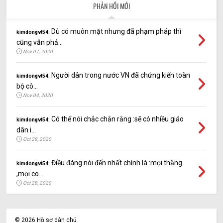
PHẢN HỒI MỚI
Dù có muôn mặt nhưng đã phạm pháp thì
kimdongvt54:
cũng vẫn phả...
Nov 07, 2020
Người dân trong nước VN đã chứng kiến toàn
kimdongvt54:
bộ cô...
Nov 04, 2020
Có thể nói chắc chắn rằng :sẽ có nhiều giáo
kimdongvt54:
dân i...
Oct 28, 2020
Điều đáng nói đến nhất chính là :mọi thằng
kimdongvt54:
,mọi co...
Oct 28, 2020
©
2026
Hồ sơ dân chủ