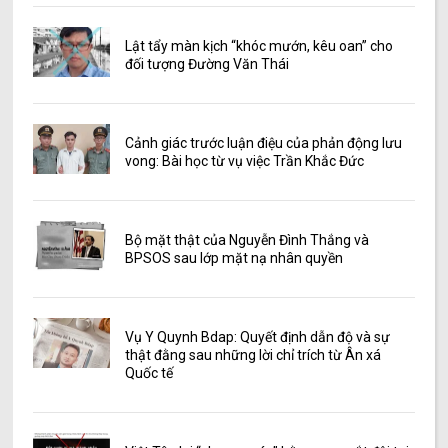
Lật tẩy màn kịch “khóc mướn, kêu oan” cho
đối tượng Đường Văn Thái
Cảnh giác trước luận điệu của phản động lưu
vong: Bài học từ vụ việc Trần Khắc Đức
Bộ mặt thật của Nguyễn Đình Thắng và
BPSOS sau lớp mặt nạ nhân quyền
Vụ Y Quynh Bdap: Quyết định dẫn độ và sự
thật đằng sau những lời chỉ trích từ Ân xá
Quốc tế