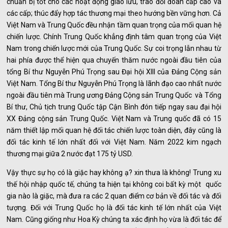
chuẩn bị tốt cho các hoạt động giao lưu, trao đổi đoàn cấp cao và
các cấp; thúc đẩy hợp tác thương mại theo hướng bền vững hơn. Cả
Việt Nam và Trung Quốc đều nhận tầm quan trọng của mối quan hệ
chiến lược. Chính Trung Quốc khẳng định tâm quan trọng của Việt
Nam trong chiến lược mới của Trung Quốc. Sự coi trọng lẫn nhau từ
hai phía được thể hiện qua chuyến thăm nước ngoài đầu tiên của
tổng Bí thư Nguyễn Phú Trọng sau Đại hội XIII của Đảng Cộng sản
Việt Nam. Tổng Bí thư Nguyễn Phú Trọng là lãnh đạo cao nhất nước
ngoài đầu tiên mà Trung ương Đảng Cộng sản Trung Quốc và Tổng
Bí thư, Chủ tịch trung Quốc tập Cận Bình đón tiếp ngay sau đại hội
XX Đảng cộng sản Trung Quốc. Việt Nam và Trung quốc đã có 15
năm thiết lập mối quan hệ đối tác chiến lược toàn diện, đây cũng là
đối tác kinh tế lớn nhất đối với Việt Nam. Năm 2022 kim ngạch
thương mại giữa 2 nước đạt 175 tỷ USD.
Vậy thực sự họ có là giặc hay không ạ? xin thưa là không! Trung xu
thế hội nhập quốc tế, chúng ta hiện tại không coi bất kỳ một quốc
gia nào là giặc, mà đưa ra các 2 quan điểm cơ bản về đối tác và đối
tượng. Đối với Trung Quốc họ là đối tác kinh tế lớn nhất của Việt
Nam. Cũng giống như Hoa Kỳ chúng ta xác định họ vừa là đối tác để