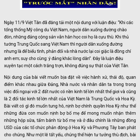
Ngày 11/9 Việt Tân đã đăng tải một nội dung với luận điệu: “Khi các
tổng thống Mỹ công du Việt Nam, người dân xuống đường chào
đón, những đảng cộng sản vẫn hằn học coi họ là cựu thù. Khi thủ
tướng Trung Quốc sang Việt Nam thì người dân xuống đường
nhưng là để biểu tình, phản đối và nhà nước lại coi giặc là đồng chí
anh em; suy cho cùng: ý đảng khác lòng dân”. Đây là luận điệu
xuyên tạc một cách trắng trợn, không đúng sự thật của Việt Tân.
Nội dung của bài viết muốn bịa đặt về việc hành xử, thái độ, quan
điểm khác nhau giữa Đảng, Nhà nước và nhân dân ta trong trong
việc đối ngoại với 2 đất nước có nền kinh tế lớn nhất thế giơi và cũng
là 2 đối tác kinh tế lớn nhất của Việt Nam là Trung Quốc và Hoa Kỳ.
Bài viết có gì đó muốn tung hô, nịnh bợ chính quyền Hoa Kỳ như thể
những đứa con muốn nịnh bợ bố mẹ để mong muốn nhận thêm
những hộp sữa, tấm bánh từ bố mẹ và ở đâu chính là những đồng
USD của các tổ chức phản động ở Hoa Kỳ và Phương Tây ban phát
cho chúng. Như một lẽ tất yếu, chúng thể hiện tư tưởng thù địch, bài