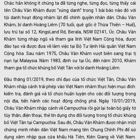
Chắc hẳn không ít chúng ta đã từng nghe, từng đọc, từng thấy cái
tên Châu Văn Khảm được “xứng danh” trong 1 bài báo nào đó với
tội danh hoạt động nhằm lật đổ chính quyền nhân dân. Châu Văn
Khảm, bí danh Hoàng Liêm (70 tuổi, quê gốc ở Thừa Thiên – Huế),
lưu trú tại số 12, KingsLand Rd, Berala, NSW 02141, Úc. Châu Văn
Khảm từng nhập ngũ và tham gia lính Việt Nam Cộng hòa, được
đào tạo và được đưa về làm việc tại Bộ Tư lệnh Hải quân Việt Nam
Cộng hòa. Sau năm 1975, Châu Văn Khảm vượt biên sang trại tị
nạn tại Malaysia. Năm 1983, định cư tại Úc; đến năm 2010, Khảm
tham gia tổ chức khủng bố Việt Tân với bí danh Hoàng Liêm.
Đầu tháng 01/2019, theo chỉ đạo của tổ chức Việt Tân, Châu Văn
Khảm nhập cảnh trái phép vào Việt Nam nhằm thực hiện mục đích:
kiểm tra, đánh giá và tổ chức huấn luyện cho các đối tượng trong
nội địa, tiến hành các hoạt động chống phá. Ngày 10/01/2019,
Châu Văn Khảm nhập cảnh về Campuchia rồi gửi lại toàn bộ giấy tờ
tùy thân, điện thoại, thẻ tín dụng cho đối tượng trong tổ chức khủng
bố Việt Tân tại Campuchia. Sau đó, Châu Văn Khảm được nhận một
chứng minh nhân dân Việt Nam mang tên Chung Chính Phi để sử
dụng xâm nhập qua cửa khẩu Hà Tiên, Kiên Giang về Việt Nam.