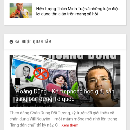
Hiện tượng Thích Minh Tuệ và những luận điệu
lợi dụng tôn giáo trên mạng xã hội
BÀI ĐƯỢC QUAN TÂM
1
Hoàng Dũng - Kẻ tự phong học giả, sẵn
sàng bán đứng Tổ quốc
Theo dòng Chân Dung Đối Tượng, kỳ trước đã giới thiệu về
chân dung Will Nguyễn – một mầm mống mới nhô lên trong
“làng dân chủ” thì kỳ này, C...
Xem thêm