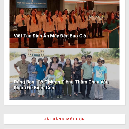
Việt Tân Định Ăn Mày Đến Bao Giờ
Đồng Bọn “Tốt” Mượn Tiếng Thăm Châu Văn
Khảm Để Kiếm Cơm
BÀI ĐĂNG MỚI HƠN