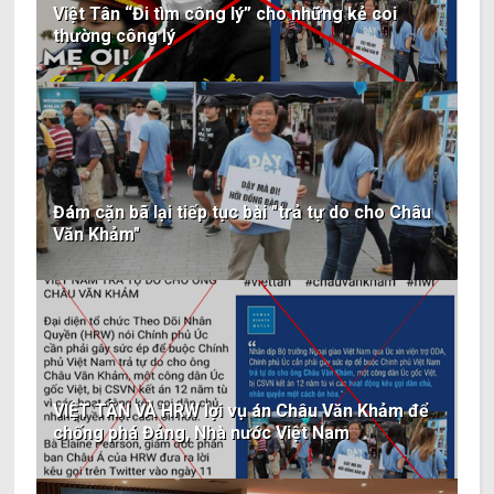
Việt Tân “Đi tìm công lý” cho những kẻ coi
thường công lý
Đám cặn bã lại tiếp tục bài "trả tự do cho Châu
Văn Khảm"
VIỆT TÂN VÀ HRW lợi vụ án Châu Văn Khảm để
chống phá Đảng, Nhà nước Việt Nam