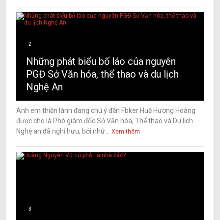
2
Những phát biểu bố láo của nguyên
PGĐ Sở Văn hóa, thể thao và du lịch
Nghệ An
Anh em thiện lành đang chú ý đến Fbker Huệ Hương Hoàng
được cho là Phó giám đốc Sở Văn hóa, Thể thao và Du lịch
Nghệ an đã nghỉ hưu, bởi nhữ...
Xem thêm
3