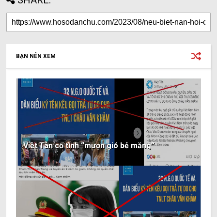
BẠN NÊN XEM
Việt Tân cố tình “mượn gió bẻ măng”