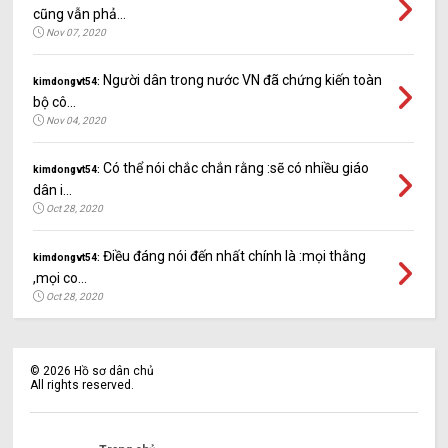
cũng vẫn phả...
Nov 07, 2020
Người dân trong nước VN đã chứng kiến toàn
kimdongvt54:
bộ cô...
Nov 04, 2020
Có thể nói chắc chắn rằng :sẽ có nhiều giáo
kimdongvt54:
dân i...
Oct 28, 2020
Điều đáng nói đến nhất chính là :mọi thằng
kimdongvt54:
,mọi co...
Oct 28, 2020
©
2026
Hồ sơ dân chủ
All rights reserved.