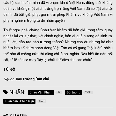
các tội danh của mình đã vi phạm khi ở Việt Nam, đồng thời không
quên vu khống một cách trắng trợn rằng Việt Nam đã áp đặt các tội
danh, đã bắt giữ, phạt giam trái phép Khảm, vu khống Việt Nam vi
phạm nghiêm trọng tự do nhân quyền.
Thiết nghĩ, phải chăng Châu Văn Khảm đã bán giẻ lương tâm, quay
ngoắt lại với sự thật, với chính nghĩa, bán đi quê hương đã sinh ra,
nuôi lớn, đào tạo hắn trưởng thành? Nhưng cho dù những kẻ như
Khảm hay tổ chức phản động Việt Tân có cố gắng “hội luận” nhiều
thế nào đi chăng nữa thì cũng chỉ là phi nghĩa. Nếu biết ăn năn hối
cải, có lẽ còn cơ may “lấy lại chút thể diện cho con cháu”.
TÚ. ĐỖ
Nguồn:
Đấu trường Dân chủ
NHÃN:
Châu Văn Khảm
Đối tượng
14
2238
Luận bàn - Phản biện
4576
SHARE: