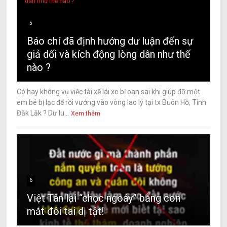
5
Báo chí đã định hướng dư luận đến sự
giả dối và kích động lòng dân như thế
nào ?
Có hay không vụ việc tài xế lái xe bị oan sai khi giúp đỡ một
em bé bị lạc để rồi vướng vào vòng lao lý tại tx Buôn Hồ, Tỉnh
Đăk Lăk ? Dư lu...
Xem thêm
6
Việt Tân lại “chọc ngoáy” bằng con
mắt đôi tai dị tật!