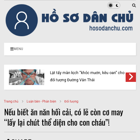
MENU
Lật tẩy màn kịch “khóc mướn, kêu oan” cho
đối tượng Đường Văn Thái
Trang chủ
Luận bàn - Phản biện
Đối tượng
Nếu biết ăn năn hối cải, có lẽ còn cơ may
“lấy lại chút thể diện cho con cháu”!