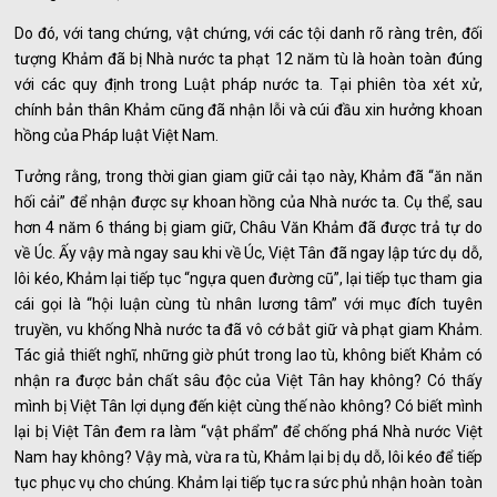
Do đó, với tang chứng, vật chứng, với các tội danh rõ ràng trên, đối
tượng Khảm đã bị Nhà nước ta phạt 12 năm tù là hoàn toàn đúng
với các quy định trong Luật pháp nước ta. Tại phiên tòa xét xử,
chính bản thân Khảm cũng đã nhận lỗi và cúi đầu xin hưởng khoan
hồng của Pháp luật Việt Nam.
Tưởng rằng, trong thời gian giam giữ cải tạo này, Khảm đã “ăn năn
hối cải” để nhận được sự khoan hồng của Nhà nước ta. Cụ thể, sau
hơn 4 năm 6 tháng bị giam giữ, Châu Văn Khảm đã được trả tự do
về Úc. Ấy vậy mà ngay sau khi về Úc, Việt Tân đã ngay lập tức dụ dỗ,
lôi kéo, Khảm lại tiếp tục “ngựa quen đường cũ”, lại tiếp tục tham gia
cái gọi là “hội luận cùng tù nhân lương tâm” với mục đích tuyên
truyền, vu khống Nhà nước ta đã vô cớ bắt giữ và phạt giam Khảm.
Tác giả thiết nghĩ, những giờ phút trong lao tù, không biết Khảm có
nhận ra được bản chất sâu độc của Việt Tân hay không? Có thấy
mình bị Việt Tân lợi dụng đến kiệt cùng thế nào không? Có biết mình
lại bị Việt Tân đem ra làm “vật phẩm” để chống phá Nhà nước Việt
Nam hay không? Vậy mà, vừa ra tù, Khảm lại bị dụ dỗ, lôi kéo để tiếp
tục phục vụ cho chúng. Khảm lại tiếp tục ra sức phủ nhận hoàn toàn