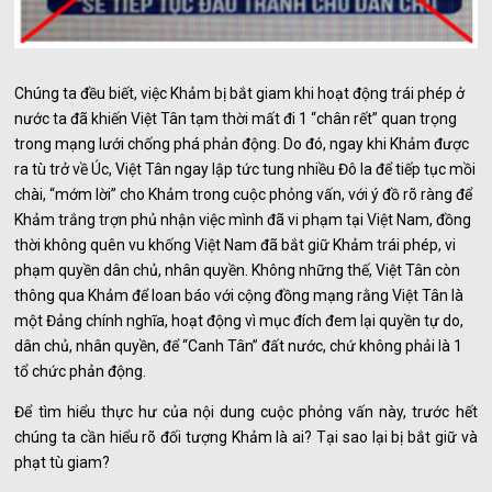
Chúng ta đều biết, việc Khảm bị bắt giam khi hoạt động trái phép ở
nước ta đã khiến Việt Tân tạm thời mất đi 1 “chân rết” quan trọng
trong mạng lưới chống phá phản động. Do đó, ngay khi Khảm được
ra tù trở về Úc, Việt Tân ngay lập tức tung nhiều Đô la để tiếp tục mồi
chài, “mớm lời” cho Khảm trong cuộc phỏng vấn, với ý đồ rõ ràng để
Khảm trắng trợn phủ nhận việc mình đã vi phạm tại Việt Nam, đồng
thời không quên vu khống Việt Nam đã bắt giữ Khảm trái phép, vi
phạm quyền dân chủ, nhân quyền. Không những thế, Việt Tân còn
thông qua Khảm để loan báo với cộng đồng mạng rằng Việt Tân là
một Đảng chính nghĩa, hoạt động vì mục đích đem lại quyền tự do,
dân chủ, nhân quyền, để “Canh Tân” đất nước, chứ không phải là 1
tổ chức phản động.
Để tìm hiểu thực hư của nội dung cuộc phỏng vấn này, trước hết
chúng ta cần hiểu rõ đối tượng Khảm là ai?
Tại sao lại bị bắt giữ và
phạt tù giam?