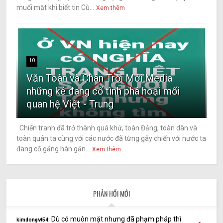
muối mặt khi biết tin Cù...
Xem thêm
10
Văn Toàn và Chân Trời Mới Media
những kẻ đang cố tình phá hoại mối
quan hệ Việt - Trung
Chiến tranh đã trở thành quá khứ, toàn Đảng, toàn dân và
toàn quân ta cùng với các nước đã từng gây chiến với nước ta
đang cố gắng hàn gắn...
Xem thêm
PHẢN HỒI MỚI
Dù có muôn mặt nhưng đã phạm pháp thì
kimdongvt54: