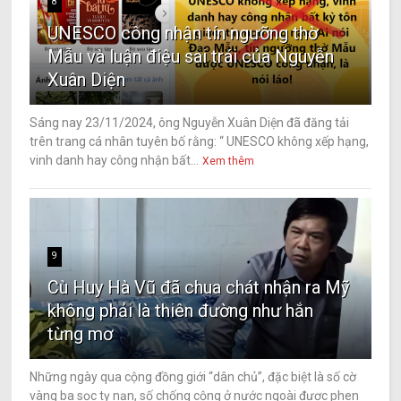
8
UNESCO công nhận tín ngưỡng thờ
Mẫu và luận điệu sai trái của Nguyễn
Xuân Diện
Sáng nay 23/11/2024, ông Nguyễn Xuân Diện đã đăng tải
trên trang cá nhân tuyên bố rằng: “ UNESCO không xếp hạng,
vinh danh hay công nhận bất...
Xem thêm
9
Cù Huy Hà Vũ đã chua chát nhận ra Mỹ
không phải là thiên đường như hắn
từng mơ
Những ngày qua cộng đồng giới “dân chủ”, đặc biệt là số cờ
vàng ba sọc tỵ nạn, số chống cộng ở nước ngoài được phen