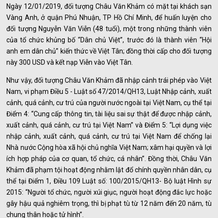
Ngày 12/01/2019, đối tượng Châu Văn Khảm có mặt tại khách sạn
Vàng Anh, ở quận Phú Nhuận, TP Hồ Chí Minh, để huấn luyện cho
đối tượng Nguyễn Văn Viễn (48 tuổi), một trong những thành viên
của tổ chức khủng bố “Dân chủ Việt”, trước đó là thành viên “Hội
anh em dân chủ” kiến thức về Việt Tân; đồng thời cấp cho đối tượng
này 300 USD và kết nạp Viễn vào Việt Tân.
Như vậy, đối tượng Châu Văn Khảm đã nhập cảnh trái phép vào Việt
Nam, vi phạm Điều 5 - Luật số 47/2014/QH13, Luật Nhập cảnh, xuất
cảnh, quá cảnh, cư trú của người nước ngoài tại Việt Nam, cụ thể tại
Điểm 4: “Cung cấp thông tin, tài liệu sai sự thật để được nhập cảnh,
xuất cảnh, quá cảnh, cư trú tại Việt Nam” và Điểm 5: “Lợi dụng việc
nhập cảnh, xuất cảnh, quá cảnh, cư trú tại Việt Nam để chống lại
Nhà nước Cộng hòa xã hội chủ nghĩa Việt Nam; xâm hại quyền và lợi
ích hợp pháp của cơ quan, tổ chức, cá nhân”. Đồng thời, Châu Văn
Khảm đã phạm tội hoạt động nhằm lật đổ chính quyền nhân dân, cụ
thể tại Điểm 1, Điều 109 Luật số: 100/2015/QH13- Bộ luật Hình sự
2015: “Người tổ chức, người xúi giục, người hoạt động đắc lực hoặc
gây hậu quả nghiêm trọng, thì bị phạt tù từ 12 năm đến 20 năm, tù
chung thân hoặc tử hình”.