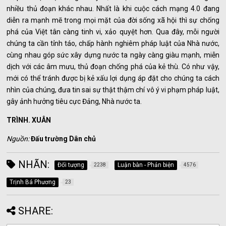
nhiều thủ đoạn khác nhau. Nhất là khi cuộc cách mạng 4.0 đang
diễn ra mạnh mẽ trong mọi mặt của đời sống xã hội thì sự chống
phá của Việt tân càng tinh vi, xảo quyệt hơn. Qua đây, mỗi người
chúng ta cần tỉnh táo, chấp hành nghiêm pháp luật của Nhà nước,
cùng nhau góp sức xây dựng nước ta ngày càng giàu mạnh, miễn
dịch với các âm mưu, thủ đoạn chống phá của kẻ thù. Có như vậy,
mới có thể tránh được bị kẻ xấu lợi dụng áp đặt cho chúng ta cách
nhìn của chúng, đưa tin sai sự thật thậm chí vô ý vi phạm pháp luật,
gây ảnh hưởng tiêu cực Đảng, Nhà nước ta.
TRÌNH. XUÂN
Nguồn:
Đấu trường Dân chủ
NHÃN:
Đối tượng
Luận bàn - Phản biện
2238
4576
Trịnh Bá Phương
23
SHARE: