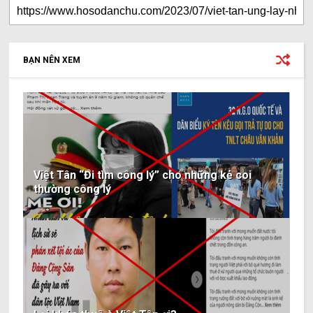
BẠN NÊN XEM
Việt Tân “Đi tìm công lý” cho những kẻ coi
thường công lý