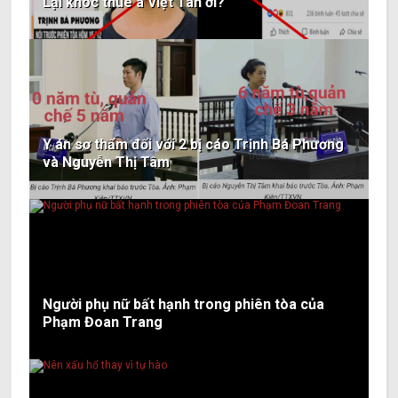
Lại khóc thuê à Việt Tân ơi?
Y án sơ thẩm đối với 2 bị cáo Trịnh Bá Phương
và Nguyễn Thị Tâm
Người phụ nữ bất hạnh trong phiên tòa của
Phạm Đoan Trang