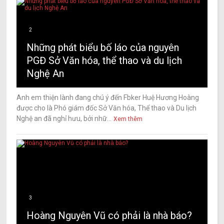
2
Những phát biểu bố láo của nguyên
PGĐ Sở Văn hóa, thể thao và du lịch
Nghệ An
Anh em thiện lành đang chú ý đến Fbker Huệ Hương Hoàng
được cho là Phó giám đốc Sở Văn hóa, Thể thao và Du lịch
Nghệ an đã nghỉ hưu, bởi nhữ...
Xem thêm
3
Hoàng Nguyên Vũ có phải là nhà báo?