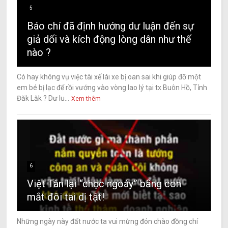
5
Báo chí đã định hướng dư luận đến sự
giả dối và kích động lòng dân như thế
nào ?
Có hay không vụ việc tài xế lái xe bị oan sai khi giúp đỡ một
em bé bị lạc để rồi vướng vào vòng lao lý tại tx Buôn Hồ, Tỉnh
Đăk Lăk ? Dư lu...
Xem thêm
6
Việt Tân lại “chọc ngoáy” bằng con
mắt đôi tai dị tật!
Những ngày này đất nước ta vui mừng đón chào đồng chí