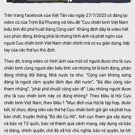
Trên trang facebook của Việt Tân vào ngày 27/7/2023 có đăng lại
video cũ của Trịnh Bá Phương với tiêu đề “Cựu chiến binh Việt Nam
biểu tình đòi phế truất Đảng Cộng sản”. Khẳng định đây là video hết
sức phản động, không phải là những hình ảnh và phát ngôn của
người Cựu chiến binh Việt Nam chân chính mà có sự giàn dựng, tiếp
tay của các thế lực thù địch.
Theo đó, trong video có hình ảnh của một số người được cho là cựu
chiến binh cùng người dân biểu tình với những lời lẽ kích động, phản
động chống đối Đảng, Nhà nước ta như: “Cộng sản không xứng
đáng là người cầm quyền lãnh đạo đất nước”, “Đả đảo cộng sản
tham nhũng”, “phải phế chuất cộng sản đi”. Liệu những người được
cho là cựu chiến binh này có đúng không? Theo Điều lệ Hội Cựu
chiến binh Việt Nam, theo Điều 1 “Mục đích của Hội là tập hợp, đoàn
kết, tổ chức, động viên các thế hệ Cựu chiến binh giữ gìn và phát huy
bản chất, truyền thống “Bộ đội Cụ Hồ”, tích cực tham gia xây dựng
và bảo vệ Tổ quốc, bảo vệ thành quả cách mạng, xây dựng và bảo
vệ Đảng, chính quyền, chế độ xã hội chủ nghĩa, bảo vệ quyền, lợi ích