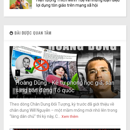
Hiện tượng Thích Minh Tuệ và những luận điệu
lợi dụng tôn giáo trên mạng xã hội
BÀI ĐƯỢC QUAN TÂM
1
Hoàng Dũng - Kẻ tự phong học giả, sẵn
sàng bán đứng Tổ quốc
Theo dòng Chân Dung Đối Tượng, kỳ trước đã giới thiệu về
chân dung Will Nguyễn – một mầm mống mới nhô lên trong
“làng dân chủ” thì kỳ này, C...
Xem thêm