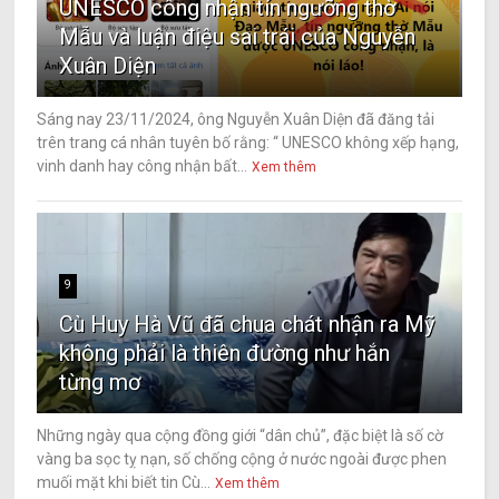
UNESCO công nhận tín ngưỡng thờ
Mẫu và luận điệu sai trái của Nguyễn
Xuân Diện
Sáng nay 23/11/2024, ông Nguyễn Xuân Diện đã đăng tải
trên trang cá nhân tuyên bố rằng: “ UNESCO không xếp hạng,
vinh danh hay công nhận bất...
Xem thêm
9
Cù Huy Hà Vũ đã chua chát nhận ra Mỹ
không phải là thiên đường như hắn
từng mơ
Những ngày qua cộng đồng giới “dân chủ”, đặc biệt là số cờ
vàng ba sọc tỵ nạn, số chống cộng ở nước ngoài được phen
muối mặt khi biết tin Cù...
Xem thêm