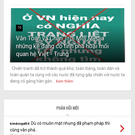
10
Văn Toàn và Chân Trời Mới Media
những kẻ đang cố tình phá hoại mối
quan hệ Việt - Trung
Chiến tranh đã trở thành quá khứ, toàn Đảng, toàn dân và
toàn quân ta cùng với các nước đã từng gây chiến với nước ta
đang cố gắng hàn gắn...
Xem thêm
PHẢN HỒI MỚI
Dù có muôn mặt nhưng đã phạm pháp thì
kimdongvt54:
cũng vẫn phả...