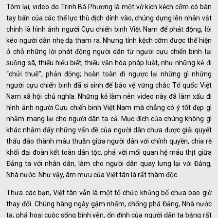
Tóm lại, video do Trịnh Bá Phương là một vở kịch kệch cỡm có bàn
tay bẩn của các thế lực thù địch dính vào, chúng dựng lên nhân vật
chính là hình ảnh người Cựu chiến binh Việt Nam để phát động, lôi
kéo người dân nhẹ dạ tham ra. Nhưng tính kệch cỡm được thể hiện
ở chỗ những lời phát động người dân từ người cựu chiến binh lại
suồng sã, thiếu hiểu biết, thiếu văn hóa pháp luật, như những kẻ đi
“chửi thuê”, phản động; hoàn toàn đi ngược lại những gì những
người cựu chiến binh đã si sinh để bảo vệ vững chắc Tổ quốc Việt
Nam xã hội chủ nghĩa. Những kẻ làm nên video này đã làm xấu đi
hình ảnh người Cựu chiến binh Việt Nam mà chẳng có ý tốt đẹp gì
nhằm mang lại cho người dân ta cả. Mục đích của chúng không gì
khác nhằm đẩy những vấn đề của người dân chưa được giải quyết
thấu đáo thành mâu thuẫn giữa người dân với chính quyền, chia rẽ
khối đại đoàn kết toàn dân tộc, phá vỡi mối quan hệ máu thịt giữa
Đảng ta với nhân dân, làm cho người dân quay lưng lại với Đảng,
Nhà nước. Như vậy, âm mưu của Việt tân là rất thâm độc.
Thưa các bạn, Việt tân vẫn là một tổ chức khủng bố chưa bao giờ
thay đổi. Chúng hàng ngày gặm nhấm, chống phá Đảng, Nhà nước
ta; phá hoại cuộc sống bình yên, ổn định của người dân ta bằng rất