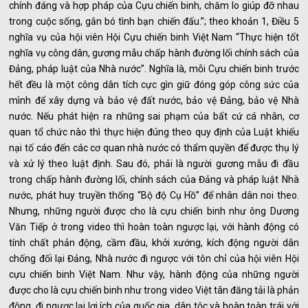
chính đáng và hợp pháp của Cựu chiến binh, chăm lo giúp đỡ nhau
trong cuộc sống, gắn bó tình bạn chiến đấu.”; theo khoản 1, Điều 5
nghĩa vụ của hội viên Hội Cựu chiến binh Việt Nam “Thực hiện tốt
nghĩa vụ công dân, gương mẫu chấp hành đường lối chính sách của
Đảng, pháp luật của Nhà nước”. Nghĩa là, mỗi Cựu chiến binh trước
hết đều là một công dân tích cực gìn giữ đóng góp công sức của
mình để xây dựng và bảo vệ đất nước, bảo vệ Đảng, bảo vệ Nhà
nước. Nếu phát hiện ra những sai phạm của bất cứ cá nhân, cơ
quan tổ chức nào thì thực hiện đúng theo quy định của Luật khiếu
nại tố cáo đến các cơ quan nhà nước có thẩm quyền để được thụ lý
và xử lý theo luật định. Sau đó, phải là người gương mẫu đi đầu
trong chấp hành đường lối, chính sách của Đảng và pháp luật Nhà
nước, phát huy truyền thống “Bộ độ Cụ Hồ” để nhân dân noi theo.
Nhưng, những người được cho là cựu chiến binh như ông Dương
Văn Tiếp ở trong video thì hoàn toàn ngược lại, với hành động có
tính chất phản động, cầm đầu, khởi xướng, kích động người dân
chống đối lại Đảng, Nhà nước đi ngược với tôn chỉ của hội viên Hội
cựu chiến binh Việt Nam. Như vậy, hành động của những người
được cho là cựu chiến binh như trong video Việt tân đăng tải là phản
động, đi ngược lại lợi ích của quốc gia, dân tộc và hoàn toàn trái với