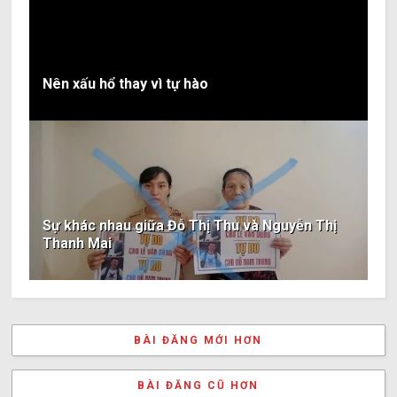
Nên xấu hổ thay vì tự hào
Sự khác nhau giữa Đỗ Thị Thu và Nguyễn Thị
Thanh Mai
BÀI ĐĂNG MỚI HƠN
BÀI ĐĂNG CŨ HƠN