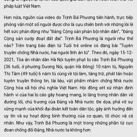
pháp luật Việt Nam.
Hơn nữa, nguồn của video do Trịnh Bá Phương tiến hành, trực tiếp
phỏng vấn một số người được cho là cựu chiến binh với những lời lẽ
hết sức phản động như “Đảng Cộng sản phản bội nhân dân”, “Đảng
Cộng sản cướp đoạt đất đai”. Trịnh Bá Phương là người như thế
nào? Trên trang báo điện tử Tuổi trẻ online có đăng bài “Tuyên
truyền chống Nhà nước, hai người lĩnh án tù”. Theo đó, ngày 15-12-
2021, Tòa án nhân dân Hà Nội tuyên phạt bị cáo Trịnh Bá Phương
(36 tuổi, ở phường Dương Nội, quận Hà Đông) 10 năm tù, Nguyễn
Thị Tâm (49 tuổi) 6 năm tù cùng về tội làm, tàng trữ, phát tán hoặc
tuyên truyền thông tin, tài liệu, vật phẩm nhằm chống Nhà nước
Cộng hòa xã hội chủ nghĩa Việt Nam. Hội đồng xét xử nhận định
hành vi của hai bị cáo gây hoang mang, lo lắng trong nhân dân về
đường lối, chủ trương của Đảng và Nhà nước. Đe dọa, phá vỡ sự
vững mạnh của khối đại đoàn kết toàn dân tộc, gây ảnh hưởng đến
uy tín và sự hoạt động bình thường của cơ quan, tổ chức và cá
nhân. Như vậy, Trịnh Bá Phương là một trong những phần tử cực
đoan chống đối Đảng, Nhà nước ta không hơn.