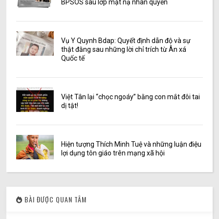
BPSOS sau lớp mặt nạ nhân quyền
Vụ Y Quynh Bdap: Quyết định dẫn độ và sự
thật đằng sau những lời chỉ trích từ Ân xá
Quốc tế
Việt Tân lại “chọc ngoáy” bằng con mắt đôi tai
dị tật!
Hiện tượng Thích Minh Tuệ và những luận điệu
lợi dụng tôn giáo trên mạng xã hội
BÀI ĐƯỢC QUAN TÂM