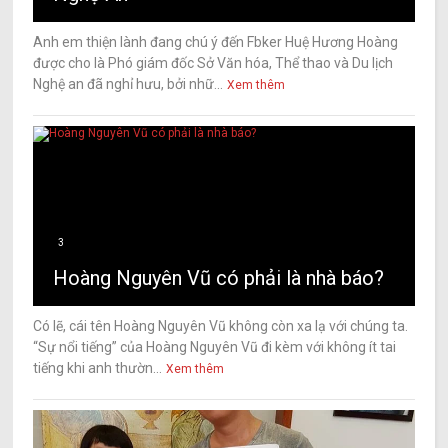
Anh em thiện lành đang chú ý đến Fbker Huệ Hương Hoàng
được cho là Phó giám đốc Sở Văn hóa, Thể thao và Du lịch
Nghệ an đã nghỉ hưu, bởi nhữ...
Xem thêm
3
Hoàng Nguyên Vũ có phải là nhà báo?
Có lẽ, cái tên Hoàng Nguyên Vũ không còn xa lạ với chúng ta.
“Sự nổi tiếng” của Hoàng Nguyên Vũ đi kèm với không ít tai
tiếng khi anh thườn...
Xem thêm