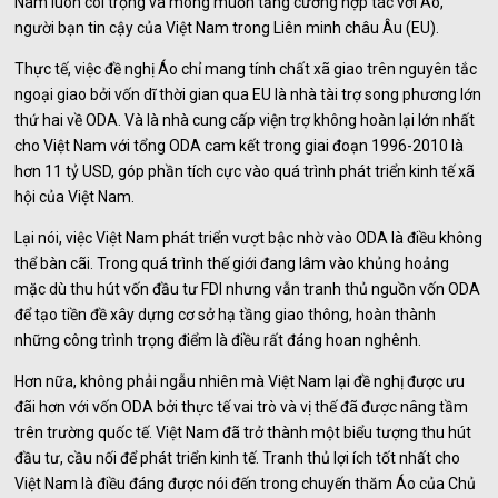
Nam luôn coi trọng và mong muốn tăng cường hợp tác với Áo,
người bạn tin cậy của Việt Nam trong Liên minh châu Âu (EU).
Thực tế, việc đề nghị Áo chỉ mang tính chất xã giao trên nguyên tắc
ngoại giao bởi vốn dĩ thời gian qua EU là nhà tài trợ song phương lớn
thứ hai về ODA. Và là nhà cung cấp viện trợ không hoàn lại lớn nhất
cho Việt Nam với tổng ODA cam kết trong giai đoạn 1996-2010 là
hơn 11 tỷ USD, góp phần tích cực vào quá trình phát triển kinh tế xã
hội của Việt Nam.
Lại nói, việc Việt Nam phát triển vượt bậc nhờ vào ODA là điều không
thể bàn cãi. Trong quá trình thế giới đang lâm vào khủng hoảng
mặc dù thu hút vốn đầu tư FDI nhưng vẫn tranh thủ nguồn vốn ODA
để tạo tiền đề xây dựng cơ sở hạ tầng giao thông, hoàn thành
những công trình trọng điểm là điều rất đáng hoan nghênh.
Hơn nữa, không phải ngẫu nhiên mà Việt Nam lại đề nghị được ưu
đãi hơn với vốn ODA bởi thực tế vai trò và vị thế đã được nâng tầm
trên trường quốc tế. Việt Nam đã trở thành một biểu tượng thu hút
đầu tư, cầu nối để phát triển kinh tế. Tranh thủ lợi ích tốt nhất cho
Việt Nam là điều đáng được nói đến trong chuyến thăm Áo của Chủ