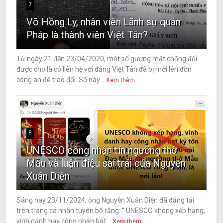
7
Võ Hồng Ly, nhân viên Lãnh sự quán
Pháp là thành viên Việt Tân?
Từ ngày 21 đến 23/04/2020, một số gương mặt chống đối
được cho là có liên hệ với đảng Việt Tân đã bị mời lên đồn
công an để trao đổi. Số này...
Xem thêm
8
UNESCO công nhận tín ngưỡng thờ
Mẫu và luận điệu sai trái của Nguyễn
Xuân Diện
Sáng nay 23/11/2024, ông Nguyễn Xuân Diện đã đăng tải
trên trang cá nhân tuyên bố rằng: “ UNESCO không xếp hạng,
vinh danh hay công nhận bất...
Xem thêm