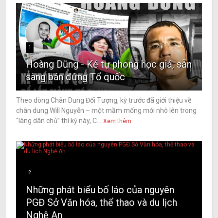
1
Hoàng Dũng - Kẻ tự phong học giả, sẵn
sàng bán đứng Tổ quốc
Theo dòng Chân Dung Đối Tượng, kỳ trước đã giới thiệu về
chân dung Will Nguyễn – một mầm mống mới nhô lên trong
“làng dân chủ” thì kỳ này, C...
Xem thêm
2
Những phát biểu bố láo của nguyên
PGĐ Sở Văn hóa, thể thao và du lịch
Nghệ An