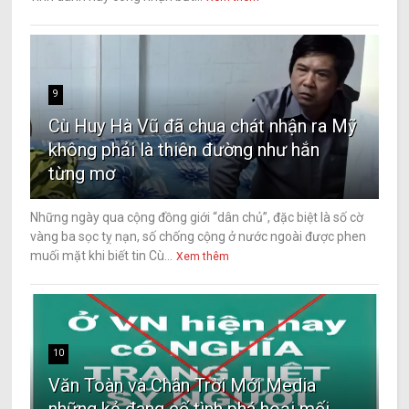
9
Cù Huy Hà Vũ đã chua chát nhận ra Mỹ
không phải là thiên đường như hắn
từng mơ
Những ngày qua cộng đồng giới “dân chủ”, đặc biệt là số cờ
vàng ba sọc tỵ nạn, số chống cộng ở nước ngoài được phen
muối mặt khi biết tin Cù...
Xem thêm
10
Văn Toàn và Chân Trời Mới Media