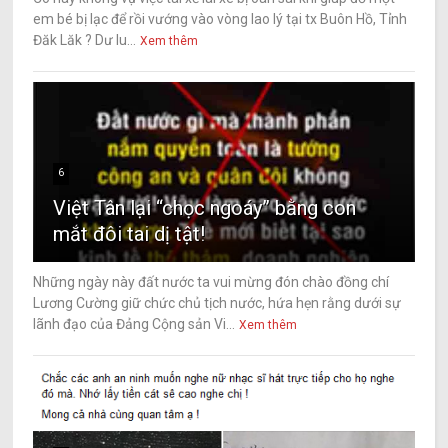
em bé bị lạc để rồi vướng vào vòng lao lý tại tx Buôn Hồ, Tỉnh
Đăk Lăk ? Dư lu...
Xem thêm
6
Việt Tân lại “chọc ngoáy” bằng con
mắt đôi tai dị tật!
Những ngày này đất nước ta vui mừng đón chào đồng chí
Lương Cường giữ chức chủ tịch nước, hứa hẹn rằng dưới sự
lãnh đạo của Đảng Cộng sản Vi...
Xem thêm