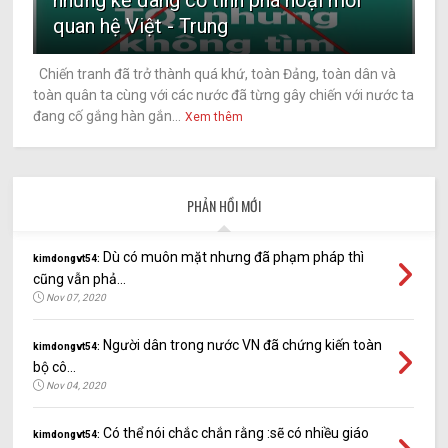
những kẻ đang cố tình phá hoại mối
quan hệ Việt - Trung
Chiến tranh đã trở thành quá khứ, toàn Đảng, toàn dân và
toàn quân ta cùng với các nước đã từng gây chiến với nước ta
đang cố gắng hàn gắn...
Xem thêm
PHẢN HỒI MỚI
Dù có muôn mặt nhưng đã phạm pháp thì
kimdongvt54:
cũng vẫn phả...
Nov 07, 2020
Người dân trong nước VN đã chứng kiến toàn
kimdongvt54:
bộ cô...
Nov 04, 2020
Có thể nói chắc chắn rằng :sẽ có nhiều giáo
kimdongvt54: