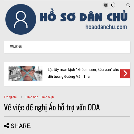
MENU
Lật tẩy màn kịch “khóc mướn, kêu oan” cho
đối tượng Đường Văn Thái
Trang chủ
Luận bàn - Phản biện
Về việc đề nghị Áo hỗ trợ vốn ODA
SHARE: