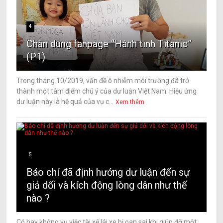
4
Chân dung fanpage “Hành tinh Titanic”
(P1)
Trong tháng 10/2019, vấn đề ô nhiễm môi trường đã trở
thành một tâm điểm chú ý của dư luận Việt Nam. Hiệu ứng
dư luận này là hệ quả của vụ c...
Xem thêm
5
Báo chí đã định hướng dư luận đến sự
giả dối và kích động lòng dân như thế
nào ?
Có hay không vụ việc tài xế lái xe bị oan sai khi giúp đỡ một