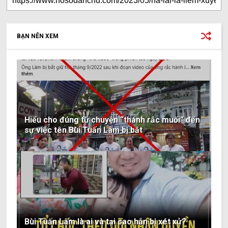
BẠN NÊN XEM
Hiểu cho đúng từ chuyện “thánh rắc muối” đến
sự việc tên Bùi Tuấn Lâm bị bắt
Bùi Tuấn Lâm là ai và tại sao hắn bị xét xử?