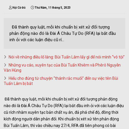
Hội Cờ Đỏ
Thứ Năm, 11 tháng 5, 2023
Đã thành quy luật, mỗi khi chuẩn bị xét xử đối tượng
phản động nào đó là Đài Á Châu Tự Do (RFA) lại bắt đầu
inh ỏi với các luận điệu cũ rí...
Nói về những điều lố lăng: Bùi Tuấn Lâm lấy gì để nói mình “vô tội”
Những vu cáo, xuyên tạc của Bùi Tuấn Khiêm và Phêrô Nguyễn
Văn Hùng
Hiểu cho đúng từ chuyện “thánh rắc muối” đến sự việc tên Bùi
Tuấn Lâm bị bắt
Đã thành quy luật, mỗi khi chuẩn bị xét xử đối tượng phản động
nào đó là Đài Á Châu Tự Do (RFA) lại bắt đầu inh ỏi với các luận điệu
cũ rích nhằm xuyên tạc bản chất vụ án, đả phá chế độ, đồng thời
kích động người dân phản đối. Khi chuẩn bị xét xử tên phản động
Bùi Tuấn Lâm, thì vào chiều nay 27/4, RFA đã tiên phong có bài