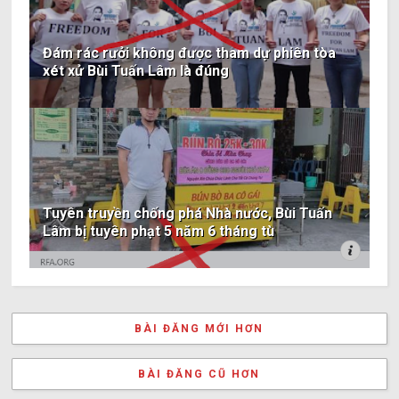
Đám rác rưởi không được tham dự phiên tòa
xét xử Bùi Tuấn Lâm là đúng
Tuyên truyền chống phá Nhà nước, Bùi Tuấn
Lâm bị tuyên phạt 5 năm 6 tháng tù
BÀI ĐĂNG MỚI HƠN
BÀI ĐĂNG CŨ HƠN