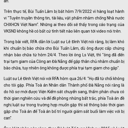
an.
Trên thực tế, Bùi Tuấn Lâm bị bắt hôm 7/9/2022 vì hàng loạt hành
vi "Tuyên truyền thông tin, tài liệu, vật phẩm nhằm chống Nhà nước
CHXHCN Việt Nam". Những ai theo dõi sẽ thấy trong cáo trạng của
VKSND không hề có bất cứ tình tiết nào liên quan tới video nói trên.
Trong bài viết, RFA dẫn lời Luật sư Lê Đình Việt nói rằng, bị làm khó
khi chuẩn bị bào chữa cho Bùi Tuấn Lâm, dù ông được cấp chứng
nhận bào chữa từ hôm 24/4. Theo lời ông Ls Việt, thì "ông đã đến
trại tạm giam của Công an Đà Nẵng để gặp thân chủ nhằm chuẩn bị
bào chữa, tuy nhiên ông không được phía trại tạm giam cho gặp".
Luật sư Lê Đình Việt nói với RFA hôm qua 26/4: "Họ đã từ chối không
cho tôi gặp. Phía Toà án Nhân dân Thành phố Đà Nẵng nói rằng là
do hồ sơ mới được Viện Kiểm sát chuyển sang, thẩm phán chưa có
thời gian nghiên cứu và để đề phòng những bất trắc, phía Toà án đề
nghị luật sư trong trường hợp muốn gặp thì sẽ thông báo thời gian
gặp cho Toà án để Toà án bố trí người giám sát buổi làm việc với bị
can".