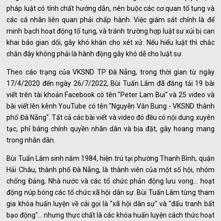
pháp luật có tính chất hướng dẫn, nên buộc các cơ quan tố tụng và
các cá nhân liên quan phải chấp hành. Việc giám sát chính là để
minh bạch hoạt động tố tụng, và tránh trường hợp luật sư xúi bị can
khai báo gian dối, gây khó khăn cho xét xử. Nếu hiểu luật thì chắc
chắn đây không phải là hành động gây khó dễ cho luật sư.
Theo cáo trạng của VKSND TP Đà Nẵng, trong thời gian từ ngày
17/4/2020 đến ngày 26/7/2022, Bùi Tuấn Lâm đã đăng tải 19 bài
viết trên tài khoản Facebook có tên "Peter Lam Bui" và 25 video và
bài viết lên kênh YouTube có tên "Nguyễn Văn Bung - VKSND thành
phố Đà Nẵng". Tất cả các bài viết và video đó đều có nội dung xuyên
tạc, phỉ báng chính quyền nhân dân và bịa đặt, gây hoang mang
trong nhân dân.
Bùi Tuấn Lâm sinh năm 1984, hiện trú tại phường Thanh Bình, quận
Hải Châu, thành phố Đà Nẵng, là thành viên của một số hội, nhóm
chống Đảng, Nhà nước và các tổ chức phản động lưu vong... hoạt
động núp bóng các tổ chức xã hội dân sự. Bùi Tuấn Lâm từng tham
gia khóa huấn luyện về cái gọi là "xã hội dân sự" và "đấu tranh bất
bạo động"... nhưng thực chất là các khóa huấn luyện cách thức hoạt