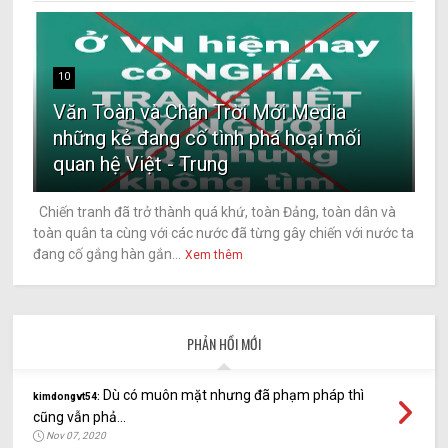
10
Văn Toàn và Chân Trời Mới Media
những kẻ đang cố tình phá hoại mối
quan hệ Việt - Trung
Chiến tranh đã trở thành quá khứ, toàn Đảng, toàn dân và
toàn quân ta cùng với các nước đã từng gây chiến với nước ta
đang cố gắng hàn gắn...
Xem thêm
PHẢN HỒI MỚI
Dù có muôn mặt nhưng đã phạm pháp thì
kimdongvt54:
cũng vẫn phả...
Nov 07, 2020