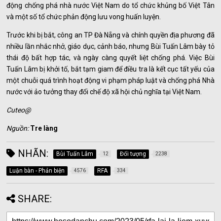
động chống phá nhà nước Việt Nam do tổ chức khủng bố Việt Tân
và một số tổ chức phản động lưu vong huấn luyện.
Trước khi bị bắt, công an TP Đà Nẵng và chính quyền địa phương đã
nhiều lần nhắc nhở, giáo dục, cảnh báo, nhưng Bùi Tuấn Lâm bày tỏ
thái độ bất hợp tác, và ngày càng quyết liệt chống phá. Việc Bùi
Tuấn Lâm bị khởi tố, bắt tạm giam để điều tra là kết cục tất yếu của
một chuỗi quá trình hoạt động vi phạm pháp luật và chống phá Nhà
nước với ảo tưởng thay đổi chế độ xã hội chủ nghĩa tại Việt Nam.
Cuteo@
Nguồn:
Tre làng
NHÃN:
Bùi Tuấn Lâm
Đối tượng
12
2238
Luận bàn - Phản biện
RFA
4576
334
SHARE: