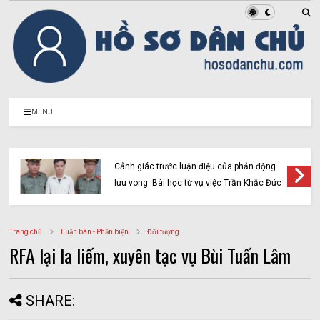
MENU
Bộ mặt thật của Nguyễn Đình Thắng và
BPSOS sau lớp mặt nạ nhân quyền
Trang chủ
Luận bàn - Phản biện
Đối tượng
RFA lại la liếm, xuyên tạc vụ Bùi Tuấn Lâm
SHARE: