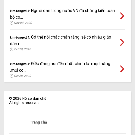
Người dân trong nước VN đã chứng kiến toàn
kimdongvt54:
bộ cô...
Nov 04, 2020
Có thể nói chắc chắn rằng :sẽ có nhiều giáo
kimdongvt54:
dân i...
Oct 28, 2020
Điều đáng nói đến nhất chính là :mọi thằng
kimdongvt54:
,mọi co...
Oct 28, 2020
©
2026
Hồ sơ dân chủ
All rights reserved.
Trang chủ