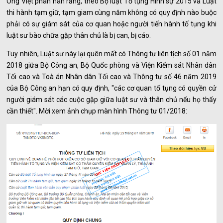
Ông Việt phàn nàn rằng, theo Bộ luật Tố tụng Hình sự 2015 và Luật
thi hành tạm giữ, tạm giam cùng năm không có quy định nào buộc
phải có sự giám sát của cơ quan hoặc người tiến hành tố tụng khi
luật sư bào chữa gặp thân chủ là bị can, bị cáo.
Tuy nhiên, Luật sư này lại quên mất có Thông tư liên tịch số 01 năm
2018 giữa Bộ Công an, Bộ Quốc phòng và Viện Kiểm sát Nhân dân
Tối cao và Toà án Nhân dân Tối cao và Thông tư số 46 năm 2019
của Bộ Công an hạn có quy định, "các cơ quan tố tụng có quyền cử
người giám sát các cuộc gặp giữa luật sư và thân chủ nếu họ thấy
cần thiết". Mời xem ảnh chụp màn hình Thông tư 01/2018: