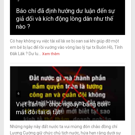
5
Báo chí đã định hướng dư luận đến sự
giả dối và kích động lòng dân như thế
nào ?
Có hay không vụ việc tài xế lái xe bị oan sai khi giúp đỡ một
em bé bị lạc để rồi vướng vào vòng lao lý tại tx Buôn Hồ, Tỉnh
Đăk Lăk ? Dư lu...
Xem thêm
6
Việt Tân lại “chọc ngoáy” bằng con
mắt đôi tai dị tật!
Những ngày này đất nước ta vui mừng đón chào đồng chí
Lương Cường giữ chức chủ tịch nước, hứa hẹn rằng dưới sự