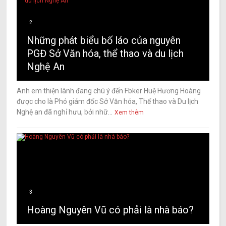
2
Những phát biểu bố láo của nguyên
PGĐ Sở Văn hóa, thể thao và du lịch
Nghệ An
Anh em thiện lành đang chú ý đến Fbker Huệ Hương Hoàng
được cho là Phó giám đốc Sở Văn hóa, Thể thao và Du lịch
Nghệ an đã nghỉ hưu, bởi nhữ...
Xem thêm
3
Hoàng Nguyên Vũ có phải là nhà báo?