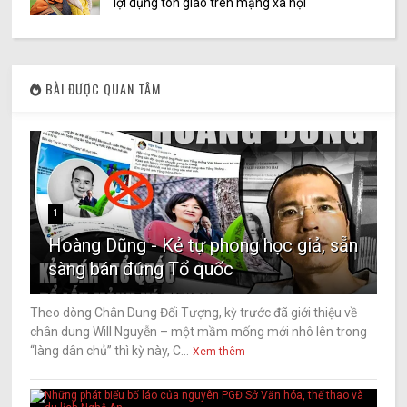
lợi dụng tôn giáo trên mạng xã hội
BÀI ĐƯỢC QUAN TÂM
1
Hoàng Dũng - Kẻ tự phong học giả, sẵn
sàng bán đứng Tổ quốc
Theo dòng Chân Dung Đối Tượng, kỳ trước đã giới thiệu về
chân dung Will Nguyễn – một mầm mống mới nhô lên trong
“làng dân chủ” thì kỳ này, C...
Xem thêm