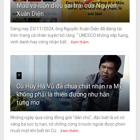
Mẫu và luận điệu sai trái của Nguyễn
Xuân Diện
Sáng nay 23/11/2024, ông Nguyễn Xuân Diện đã đăng tải
trên trang cá nhân tuyên bố rằng: “ UNESCO không xếp hạng,
vinh danh hay công nhận bất...
Xem thêm
9
Cù Huy Hà Vũ đã chua chát nhận ra Mỹ
không phải là thiên đường như hắn
từng mơ
Những ngày qua cộng đồng giới “dân chủ”, đặc biệt là số cờ
vàng ba sọc tỵ nạn, số chống cộng ở nước ngoài được phen
muối mặt khi biết tin Cù...
Xem thêm