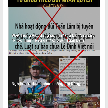
VOA Tiếng Việt đang cố tình “xảo biện”, ra sức
“khóc than” “kêu oan” cho Bùi Tuấn Lâm
Nghiêm trị thành phần chống đối Đảng