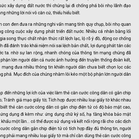
ức xây dựng đất nước thì chúng lại đi chống phá bôi nhọ lãnh đạo
những lời nói vô căn cứ, thiếu hiểu biết.
ận con đen đưa ra những nghi vấn mang tính quy chụp, bôi nhọ quan
g công cuộc xây dựng phát triển đất nước. Nhiều cá nhân bằng lối
 gia song thực chất nhận thức rất lệch lạc, lộ rõ ý đồ, động cơ chống
 đã đánh tráo khái niệm nói sai lệch bản chất, lợi dụng phát tán các
ớc ta. nhờ sự lan rộng, nhanh chóng của thông tin mạng chúng đã
ộ phận lớn người dân cả nước ảnh hưởng đến truyền thống đoàn kết,
g mạng đưa nhiều thông tin khiến người dân chưa biết chọn lọc các
hống phá. Mục đích của chúng nhằm lôi kéo một bộ phận lớn người dân
p đến những lợi ích của việc làm thẻ căn cước công dân có gắn chip
; Tránh giả mạo giấy tờ; Tích hợp được nhiều loại giấy tờ khác nhau
o biết thẻ căn cước công dân có gắn chip điện tử có độ bảo mật cao,
ều ứng dụng đi kèm như: ứng dụng chữ ký số, hạ tầng khóa bảo mật
 khẩu một lần… có thể được sử dụng và kết nối rộng rãi cho các dịch
 cước công dân gắn chip điện tử có tích hợp đầy đủ thông tin, người
hông phải mang nhiều loại giấy tờ mà chỉ cần dùng thẻ căn cước công