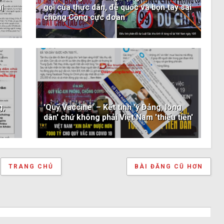
ị
gọi của thực dân, đế quốc và bọn tay sai
chống Cộng cực đoan
g,
'Quỹ Vaccine' – Kết tinh 'ý Đảng, lòng
dân' chứ không phải Việt Nam 'thiếu tiền'
TRANG CHỦ
BÀI ĐĂNG CŨ HƠN