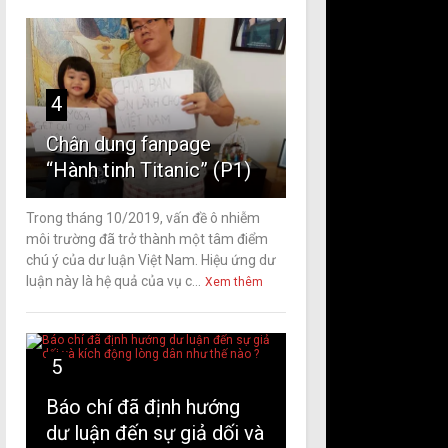
4
Chân dung fanpage
“Hành tinh Titanic” (P1)
Trong tháng 10/2019, vấn đề ô nhiễm
môi trường đã trở thành một tâm điểm
chú ý của dư luận Việt Nam. Hiệu ứng dư
luận này là hệ quả của vụ c...
Xem thêm
5
Báo chí đã định hướng
dư luận đến sự giả dối và