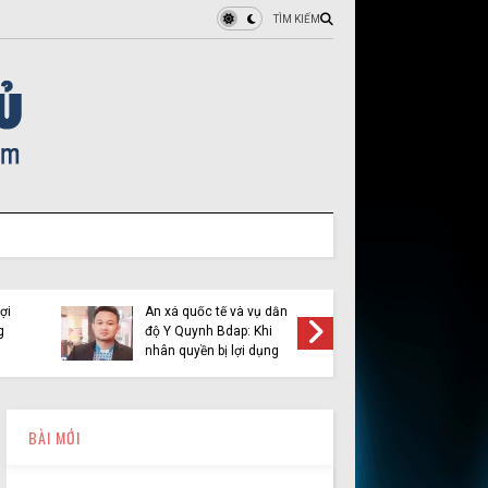
TÌM KIẾM
ợi
Ân xá quốc tế và vụ dẫn
Việt Tân 
g
độ Y Quynh Bdap: Khi
cầu pha
nhân quyền bị lợi dụng
BÀI MỚI