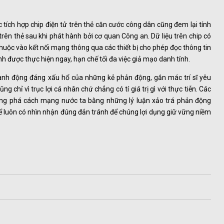
 tích hợp chip điện tử trên thẻ căn cước công dân cũng đem lại tính
trên thẻ sau khi phát hành bởi cơ quan Công an. Dữ liệu trên chip có
huộc vào kết nối mạng thông qua các thiết bị cho phép đọc thông tin
tính được thực hiện ngay, hạn chế tối đa việc giả mạo danh tính.
hành động đáng xấu hổ của những kẻ phản động, gắn mác trí sĩ yêu
chỉ vì trục lợi cá nhân chứ chẳng có tí giá trị gì với thực tiễn. Các
hống phá cách mạng nước ta bằng những lý luận xảo trá phản động
để luôn có nhìn nhận đúng đắn tránh để chúng lợi dụng giữ vững niềm