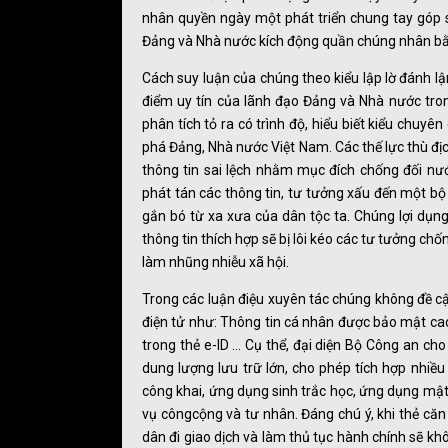
nhân quyền ngày một phát triển chung tay góp s
Đảng và Nhà nước kích động quần chúng nhân bằng 
Cách suy luận của chúng theo kiểu lập lờ đánh l
điểm uy tín của lãnh đạo Đảng và Nhà nước tron
phân tích tỏ ra có trình độ, hiểu biết kiểu chuyên
phá Đảng, Nhà nước Việt Nam. Các thế lực thù địch
thông tin sai lệch nhằm mục đích chống đối nư
phát tán các thông tin, tư tưởng xấu đến một b
gắn bó từ xa xưa của dân tộc ta. Chúng lợi dụn
thông tin thích hợp sẽ bị lôi kéo các tư tưởng c
làm nhũng nhiễu xã hội.
Trong các luận điệu xuyên tác chúng không đề cậ
điện tử như: Thông tin cá nhân được bảo mật cao
trong thẻ e-ID … Cụ thể, đại diện Bộ Công an ch
dung lượng lưu trữ lớn, cho phép tích hợp nhi
công khai, ứng dụng sinh trắc học, ứng dụng mật
vụ côngcộng và tư nhân. Đáng chú ý, khi thẻ căn
dân đi giao dịch và làm thủ tục hành chính sẽ k