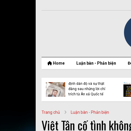
Home
Luận bàn - Phản biện
Đ
t thật của Nguyễn
Vụ Y Quynh Bdap: Quyết
 Thắng và BPSOS
định dẫn độ và sự thật
ớp mặt nạ nhân
đằng sau những lời chỉ
n
trích từ Ân xá Quốc tế
Trang chủ
Luận bàn - Phản biện
Việt Tân cố tình khôn