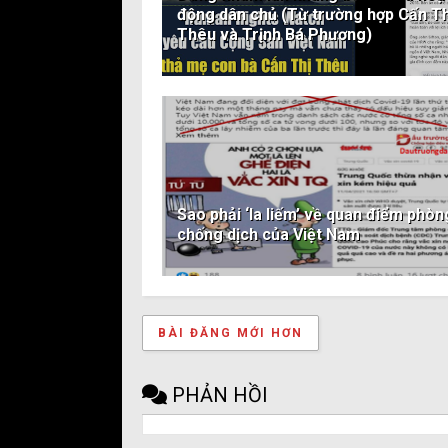
động dân chủ (Từ trường hợp Cấn Th
Thêu và Trịnh Bá Phương)
Sao phải ‘la liếm’ về quan điểm phòn
chống dịch của Việt Nam
BÀI ĐĂNG MỚI HƠN
PHẢN HỒI