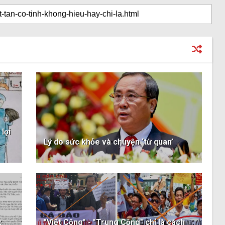
lợi
Lý do sức khỏe và chuyện ‘từ quan’
t
"Việt Cộng" - "Trung Cộng" chỉ là cách