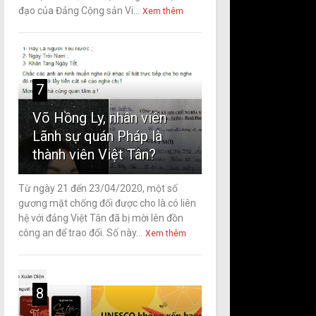
đạo của Đảng Cộng sản Vi...
Xem thêm
7
Võ Hồng Ly, nhân viên
Lãnh sự quán Pháp là
thành viên Việt Tân?
Từ ngày 21 đến 23/04/2020, một số
gương mặt chống đối được cho là có liên
hệ với đảng Việt Tân đã bị mời lên đồn
công an để trao đổi. Số này...
Xem thêm
8