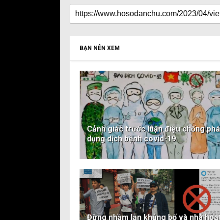
BẠN NÊN XEM
Cảnh giác trước luận điệu chống phá 
dụng dịch bệnh covid-19
Đừng nhầm lẫn khủng bố và nhà hoạ