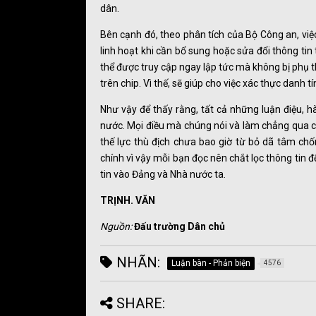
dân.
Bên cạnh đó, theo phân tích của Bộ Công an, việc
linh hoạt khi cần bổ sung hoặc sửa đổi thông tin 
thể được truy cập ngay lập tức mà không bị phụ t
trên chip. Vì thế, sẽ giúp cho việc xác thực danh 
Như vậy để thấy rằng, tất cả những luận điệu, 
nước. Mọi điều mà chúng nói và làm chẳng qua cũng 
thế lực thù địch chưa bao giờ từ bỏ dã tâm c
chính vì vậy mỗi bạn đọc nên chắt lọc thông tin 
tin vào Đảng và Nhà nước ta.
TRỊNH. VĂN
Nguồn:
Đấu trường Dân chủ
NHÃN:
Luận bàn - Phản biện
4576
SHARE: