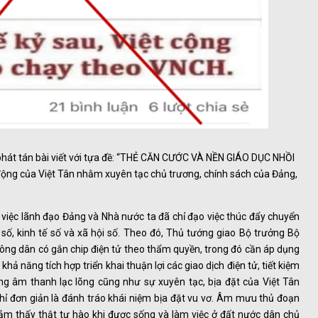
phát tán bài viết với tựa đề: “THẺ CĂN CƯỚC VÀ NỀN GIÁO DỤC NHỒI
 động của Việt Tân nhằm xuyên tạc chủ trương, chính sách của Đảng,
 việc lãnh đạo Đảng và Nhà nước ta đã chỉ đạo việc thúc đẩy chuyển
số, kinh tế số và xã hội số. Theo đó, Thủ tướng giao Bộ trưởng Bộ
công dân có gắn chip điện tử theo thẩm quyền, trong đó cần áp dụng
khả năng tích hợp triển khai thuận lợi các giao dịch điện tử, tiết kiệm
ững âm thanh lạc lõng cũng như sự xuyên tạc, bịa đặt của Việt Tân
 chỉ đơn giản là đánh tráo khái niệm bịa đặt vu vơ. Âm mưu thủ đoạn
cảm thấy thật tự hào khi được sống và làm việc ở đất nước dân chủ