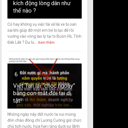
kích động lòng dân như
thế nào ?
Có hay không vụ việc tài xế lái xe bị oan
sai khi giúp đỡ một em bé bị lạc để rồi
vướng vào vòng lao lý tại tx Buôn Hồ, Tỉnh
Đăk Lăk ? Dư lu...
Xem thêm
6
Việt Tân lại “chọc ngoáy”
bằng con mắt đôi tai dị
tật!
Những ngày này đất nước ta vui mừng
đón chào đồng chí Lương Cường giữ chức
chủ tịch nước, hứa hẹn rằng dưới sự lãnh