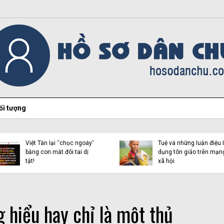
ối tượng
Hiện tượng Thích Minh
Việt Tân lại “chọc ngoáy”
Tuệ và những luận điệu l
bằng con mắt đôi tai dị
dụng tôn giáo trên mạn
tật!
xã hội
g hiểu hay chỉ là một thủ