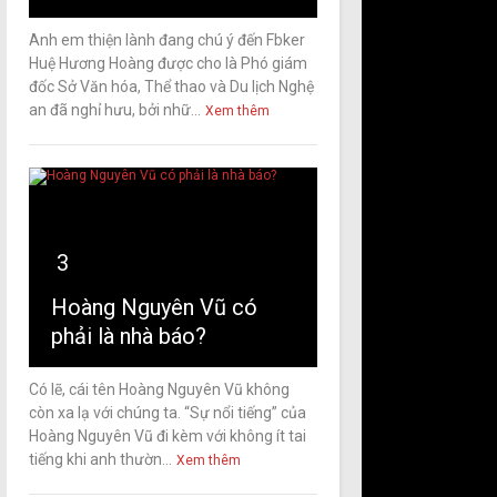
Anh em thiện lành đang chú ý đến Fbker
Huệ Hương Hoàng được cho là Phó giám
đốc Sở Văn hóa, Thể thao và Du lịch Nghệ
an đã nghỉ hưu, bởi nhữ...
Xem thêm
3
Hoàng Nguyên Vũ có
phải là nhà báo?
Có lẽ, cái tên Hoàng Nguyên Vũ không
còn xa lạ với chúng ta. “Sự nổi tiếng” của
Hoàng Nguyên Vũ đi kèm với không ít tai
tiếng khi anh thườn...
Xem thêm