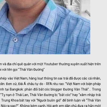
ên và địa chỉ quê quán với một Youtuber thường xuyên xuất hiện trên
 với tên gọi "Thái Văn Đường"
ép vào Việt Nam, hàng loạt thông tin sai trái đã được các cá nhân,
ền. Đơn cử, Đài Á châu tự do - RFA rêu rao: “Việt Nam với biện pháp
 tình tại Bangkok: phản đối bắt cóc blogger Đường Văn Thái”… Trong
 “Tỵ nạn ở Thái Lan, Thái Văn Đường bị “bắt cóc” hay “xâm nhập trái
ê Trung Khoa bắt tay với “Người buôn gió” để bình luận về “Thái Văn
à Nội ra sao?”. Không kém cạnh, Hội anh em dân chủ đưa ra hẳn một