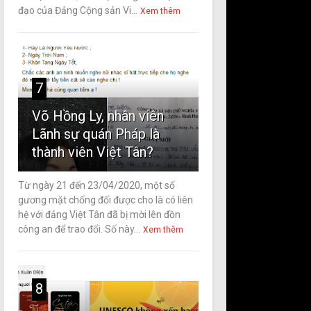
đạo của Đảng Cộng sản Vi...
Xem thêm
7
Võ Hồng Ly, nhân viên
Lãnh sự quán Pháp là
thành viên Việt Tân?
Từ ngày 21 đến 23/04/2020, một số
gương mặt chống đối được cho là có liên
hệ với đảng Việt Tân đã bị mời lên đồn
công an để trao đổi. Số này...
Xem thêm
8