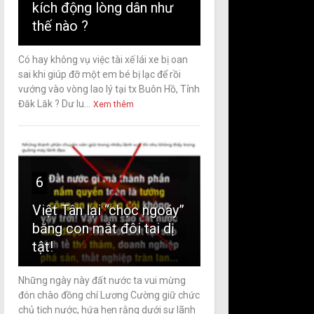
kích động lòng dân như
thế nào ?
Có hay không vụ việc tài xế lái xe bị oan
sai khi giúp đỡ một em bé bị lạc để rồi
vướng vào vòng lao lý tại tx Buôn Hồ, Tỉnh
Đăk Lăk ? Dư lu...
Xem thêm
6
Việt Tân lại “chọc ngoáy”
bằng con mắt đôi tai dị
tật!
Những ngày này đất nước ta vui mừng
đón chào đồng chí Lương Cường giữ chức
chủ tịch nước, hứa hẹn rằng dưới sự lãnh