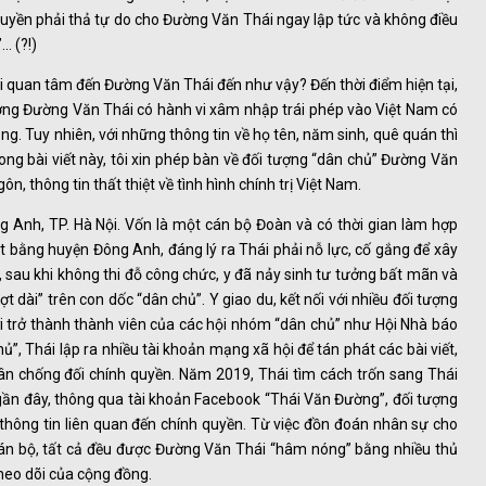
quyền phải thả tự do cho Đường Văn Thái ngay lập tức và không điều
… (?!)
lại quan tâm đến Đường Văn Thái đến như vậy? Đến thời điểm hiện tại,
ợng Đường Văn Thái có hành vi xâm nhập trái phép vào Việt Nam có
ng. Tuy nhiên, với những thông tin về họ tên, năm sinh, quê quán thì
ong bài viết này, tôi xin phép bàn về đối tượng “dân chủ” Đường Văn
, thông tin thất thiệt về tình hình chính trị Việt Nam.
g Anh, TP. Hà Nội. Vốn là một cán bộ Đoàn và có thời gian làm hợp
t bằng huyện Đông Anh, đáng lý ra Thái phải nỗ lực, cố gắng để xây
sau khi không thi đỗ công chức, y đã nảy sinh tư tưởng bất mãn và
ợt dài” trên con dốc “dân chủ”. Y giao du, kết nối với nhiều đối tượng
i trở thành thành viên của các hội nhóm “dân chủ” như Hội Nhà báo
, Thái lập ra nhiều tài khoản mạng xã hội để tán phát các bài viết,
 dân chống đối chính quyền. Năm 2019, Thái tìm cách trốn sang Thái
an gần đây, thông qua tài khoản Facebook “Thái Văn Đường”, đối tượng
t thông tin liên quan đến chính quyền. Từ việc đồn đoán nhân sự cho
án bộ, tất cả đều được Đường Văn Thái “hâm nóng” bằng nhiều thủ
theo dõi của cộng đồng.