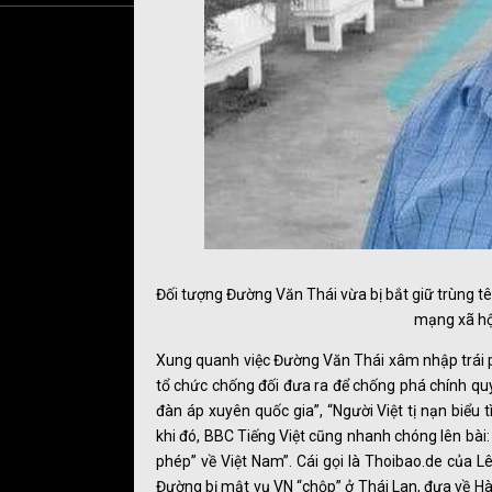
Đối tượng Đường Văn Thái vừa bị bắt giữ trùng t
mạng xã hội
Xung quanh việc Đường Văn Thái xâm nhập trái ph
tổ chức chống đối đưa ra để chống phá chính quy
đàn áp xuyên quốc gia”, “Người Việt tị nạn biểu
khi đó, BBC Tiếng Việt cũng nhanh chóng lên bài:
phép” về Việt Nam”. Cái gọi là Thoibao.de của L
Đường bị mật vụ VN “chộp” ở Thái Lan, đưa về H