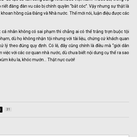
riết đăng đàn vu cáo bị chính quyền “bắt cóc”. Vậy nhưng sự thật là
 khoan hồng của Đảng và Nhà nước. Thế mới nói, luận điệu được các
cá nhân không có sai phạm thì chẳng ai có thể trắng trợn buộc tội
 phạm, dù họ không nhận tội nhưng với tài liệu, chứng cứ khách quan
 lý theo đúng quy định. Có lẽ, đây cũng chính là điều mà “giới dân
àm việc với các cơ quan nhà nước, dù chưa biết nội dung cụ thể ra sao
m xùm kêu la, khóc mướn… Thật nực cười!
i
31