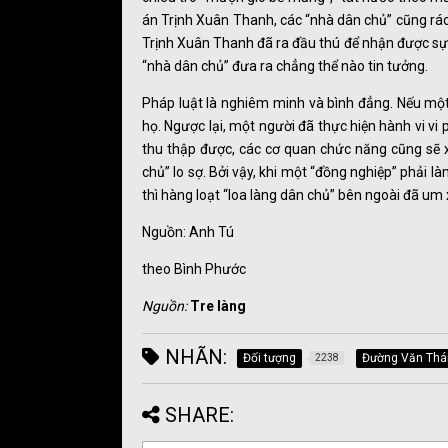
án Trịnh Xuân Thanh, các “nhà dân chủ” cũng ráo 
Trịnh Xuân Thanh đã ra đầu thú để nhận được sự
“nhà dân chủ” đưa ra chẳng thể nào tin tưởng.
Pháp luật là nghiêm minh và bình đẳng. Nếu một 
họ. Ngược lại, một người đã thực hiện hành vi vi
thu thập được, các cơ quan chức năng cũng sẽ xử
chủ” lo sợ. Bởi vậy, khi một “đồng nghiệp” phải l
thì hàng loạt “loa làng dân chủ” bên ngoài đã u
Nguồn: Anh Tú
theo Bình Phước
Nguồn:
Tre làng
NHÃN:
Đối tượng
Đường Văn Thá
2238
SHARE: