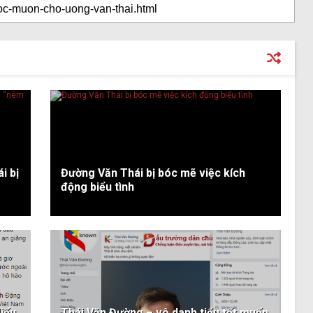
i bị
Đường Văn Thái bị bóc mẽ việc kích
động biểu tình
iếu
Thái Văn Đường – vô danh tiểu tốt muốn