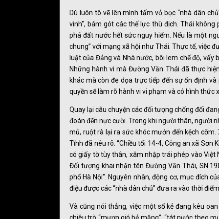
Dù luôn tô vẽ lên mình tấm vỏ bọc “nhà dân ch
vinh”, bám gót các thế lực thù địch. Thái không 
phá đất nước hết sức nguy hiểm. Nếu là một ngườ
chung” với mạng xã hội như Thái. Thực tế, việc đư
luật của Đảng và Nhà nước, bôi lem chế độ, vấy 
Những hành vi mà Đường Văn Thái đã thực hiện
khác mà còn đe dọa trực tiếp đến sự ổn định và
quyền sẽ làm rõ hành vi vi phạm và có hình thức 
Quay lại câu chuyện các đối tượng chống đối đang
đoán đến nực cười. Trong khi người thân, người 
mủ, ruột rà lại ra sức khóc mướn đến kệch cỡm. 
Tĩnh đã nêu rõ: “Chiều tối 14-4, Công an xã Sơn
có giấy tờ tùy thân, xâm nhập trái phép vào Việ
Đối tượng khai nhận tên Đường Văn Thái, SN 1
phố Hà Nội”. Nguyên nhân, động cơ, mục đích của
điệu được các “nhà dân chủ” đưa ra vào thời điểm n
Và cũng nói thẳng, việc một số kẻ đang kêu oan
chiêu trò “mượn gió bẻ măng”, “tát nước theo mư