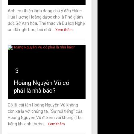
Anh em thiện lành đang chú ý đến Fbker
Huệ Hương Hoàng được cho là Phó giám
đốc Sở Văn hóa, Thể thao và Du lịch Nghệ
an đã nghỉ hưu, bởi nhữ...
Xem thêm
3
Hoàng Nguyên Vũ có
phải là nhà báo?
Có lẽ, cái tên Hoàng Nguyên Vũ không
còn xa lạ với chúng ta. “Sự nổi tiếng” của
Hoàng Nguyên Vũ đi kèm với không ít tai
tiếng khi anh thườn...
Xem thêm