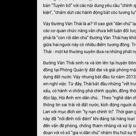
bản “Tuyên bố” với các nội dung yêu cầu “chính 
kiện”, “chấm dứt các hành động bắt cóc tương tự”
Vậy Đường Văn Thái là ai? Vì sao giới “dân chủ” 
các cơ quan chức năng vẫn chưa kết luận đối tư
phải là “con rối dân chủ” Đường Văn Thái hay khô
giữa hai người này có nhiều điểm tương đồng. Tr
Thái - một kẻ thường xuyên đưa ra những phát ngôn
Đường Văn Thái sinh ra và lớn lên tại huyện Đôn
đồng tại Phòng Quản lý đất đai và giải phóng mặ
dựng đất nước. Vậy nhưng bắt đầu từ năm 2013, 
xin nghỉ việc. Từ đây, Thái bắt đầu những “vết trư
xấu, có hành vi chống phá chính quyền, đồng thờ
độc lập, Hội Anh em dân chủ… Theo “nghề dân chủ”
thông tin sai trái về đất nước, kích động người
Lan với mục đích xin “tỵ nạn chính trị”. Thời gi
này đã “nổi đình nổi đám” khi đăng tải hàng loạ
đến vấn đề phòng, chống tham nhũng và xử lý c
đoạn với vô số “gia vị dân chủ” nhằm thu hút sự 