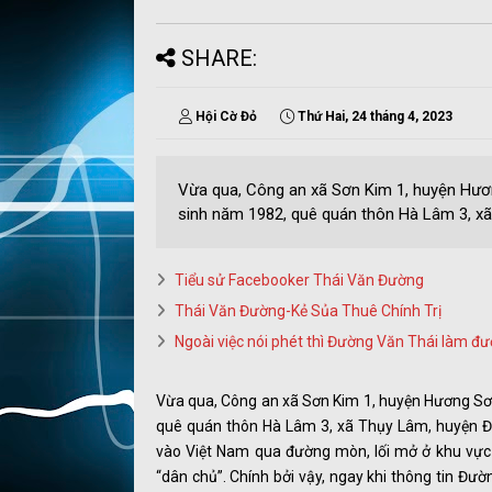
SHARE:
Hội Cờ Đỏ
Thứ Hai, 24 tháng 4, 2023
Vừa qua, Công an xã Sơn Kim 1, huyện Hươn
sinh năm 1982, quê quán thôn Hà Lâm 3, xã 
Tiểu sử Facebooker Thái Văn Đường
Thái Văn Đường-Kẻ Sủa Thuê Chính Trị
Ngoài việc nói phét thì Đường Văn Thái làm đư
Vừa qua, Công an xã Sơn Kim 1, huyện Hương Sơn
quê quán thôn Hà Lâm 3, xã Thụy Lâm, huyện Đô
vào Việt Nam qua đường mòn, lối mở ở khu vực b
“dân chủ”. Chính bởi vậy, ngay khi thông tin Đư