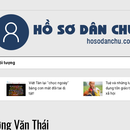
ối tượng
Hiện tượng Thích Minh
Việt Tân lại “chọc ngoáy”
Tuệ và những luận điệu l
bằng con mắt đôi tai dị
dụng tôn giáo trên mạn
tật!
xã hội
ng Văn Thái