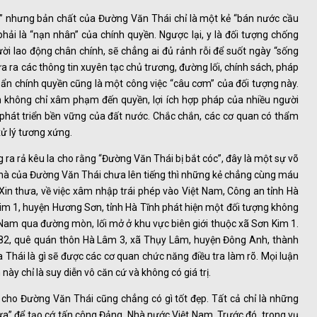
ủ” nhưng bản chất của Đường Văn Thái chỉ là một kẻ “bán nước cầu
phải là “nạn nhân” của chính quyền. Ngược lại, y là đối tượng chống
i lao động chân chính, sẽ chẳng ai đủ rảnh rỗi để suốt ngày “sống
a ra các thông tin xuyên tạc chủ trương, đường lối, chính sách, pháp
bẩn chính quyền cũng là một công việc “câu cơm” của đối tượng này.
 không chỉ xâm phạm đến quyền, lợi ích hợp pháp của nhiều người
 phát triển bền vững của đất nước. Chắc chắn, các cơ quan có thẩm
xử lý tương xứng.
 ra rả kêu la cho rằng “Đường Văn Thái bị bắt cóc”, đây là một sự võ
nhà của Đường Văn Thái chưa lên tiếng thì những kẻ chẳng cùng máu
Xin thưa, về việc xâm nhập trái phép vào Việt Nam, Công an tỉnh Hà
 Kim 1, huyện Hương Sơn, tỉnh Hà Tĩnh phát hiện một đối tượng không
t Nam qua đường mòn, lối mở ở khu vực biên giới thuộc xã Sơn Kim 1.
982, quê quán thôn Hà Lâm 3, xã Thụy Lâm, huyện Đông Anh, thành
 Thái là gì sẽ được các cơ quan chức năng điều tra làm rõ. Mọi luận
ày chỉ là suy diễn vô căn cứ và không có giá trị.
 cho Đường Văn Thái cũng chẳng có gì tốt đẹp. Tất cả chỉ là những
a” để tạo cớ tấn công Đảng, Nhà nước Việt Nam. Trước đó, trong vụ