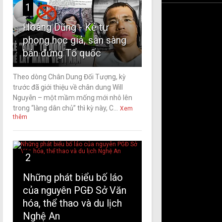
1
Hoàng Dũng - Kẻ tự
phong học giả, sẵn sàng
bán đứng Tổ quốc
Theo dòng Chân Dung Đối Tượng, kỳ
trước đã giới thiệu về chân dung Will
Nguyễn – một mầm mống mới nhô lên
trong “làng dân chủ” thì kỳ này, C...
Xem
thêm
2
Những phát biểu bố láo
của nguyên PGĐ Sở Văn
hóa, thể thao và du lịch
Nghệ An