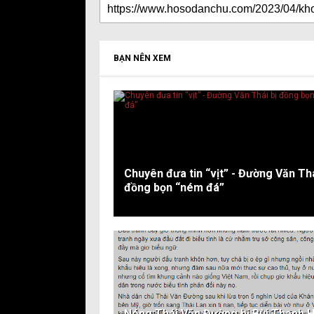
BẠN NÊN XEM
Chuyên đưa tin “vịt” - Đường Văn Thá
đồng bọn “ném đá”
Nóng:Thái Văn Đường bị Bùi Thanh H