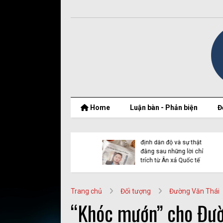
Home
Luận bàn - Phản biện
Đ
t thật của Nguyễn
Vụ Y Quynh Bdap: Quyết
 Thắng và BPSOS
định dẫn độ và sự thật
ớp mặt nạ nhân
đằng sau những lời chỉ
n
trích từ Ân xá Quốc tế
Trang chủ
Đối tượng
Đường Văn Thái
“Khóc mướn” cho Đườ