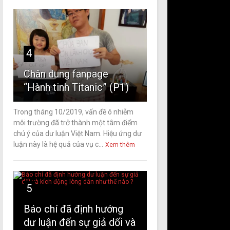
4
Chân dung fanpage
“Hành tinh Titanic” (P1)
Trong tháng 10/2019, vấn đề ô nhiễm
môi trường đã trở thành một tâm điểm
chú ý của dư luận Việt Nam. Hiệu ứng dư
luận này là hệ quả của vụ c...
Xem thêm
5
Báo chí đã định hướng
dư luận đến sự giả dối và