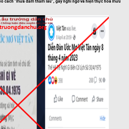
heo cách “mưa dầm thấm lâu”, gây nghi ngờ và hiện thực hóa mưu