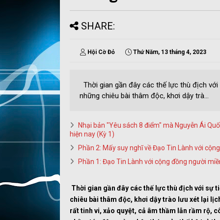
SHARE:
Hội Cờ Đỏ
Thứ Năm, 13 tháng 4, 2023
Thời gian gần đây các thế lực thù địch với
những chiêu bài thâm độc, khơi dậy trà...
Nhại bản "Yêu sách 8 điểm" mà Nguyễn Ái Quố
hiện nay (Kỳ 1)
Phần 2: Mấy suy nghĩ về Đạo Tin Lành với cộn
Phần 1: Đạo Tin Lành với cộng đồng người miề
Thời gian gần đây các thế lực thù địch với sự 
chiêu bài thâm độc, khơi dậy trào lưu xét lại lị
rất tinh vi, xảo quyệt, cả âm thầm lẫn rầm rộ,