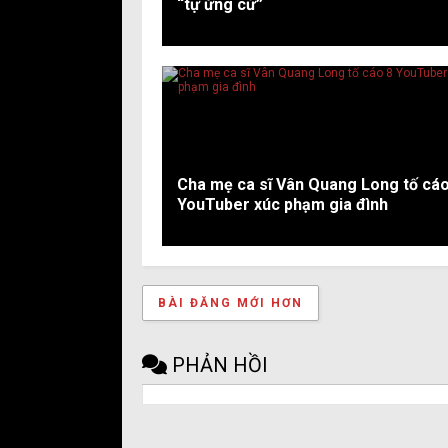
“tự ứng cử”
Cha mẹ ca sĩ Vân Quang Long tố cáo
YouTuber xúc phạm gia đình
BÀI ĐĂNG MỚI HƠN
PHẢN HỒI