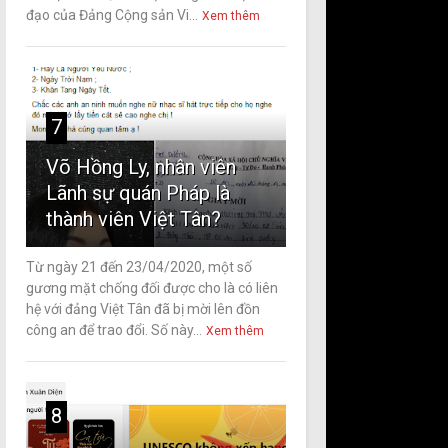
đạo của Đảng Cộng sản Vi...
Xem thêm
7
Võ Hồng Ly, nhân viên
Lãnh sự quán Pháp là
thành viên Việt Tân?
Từ ngày 21 đến 23/04/2020, một số
gương mặt chống đối được cho là có liên
hệ với đảng Việt Tân đã bị mời lên đồn
công an để trao đổi. Số này...
Xem thêm
8