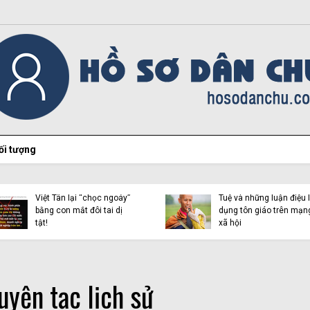
ối tượng
Vạch trần bản chất của
Vàng Chỉnh Mình và cái
Việt Tân lại xuyên tạc về
gọi là “Liên minh người
cầu phao Phong Châu
Mông vì công lý” (Kỳ 2)
uyên tạc lịch sử