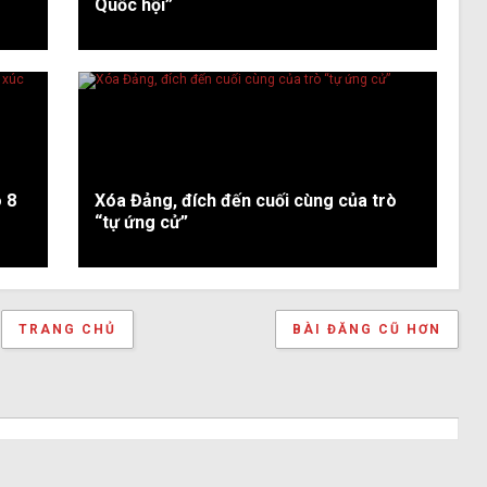
Quốc hội”
 8
Xóa Đảng, đích đến cuối cùng của trò
“tự ứng cử”
TRANG CHỦ
BÀI ĐĂNG CŨ HƠN