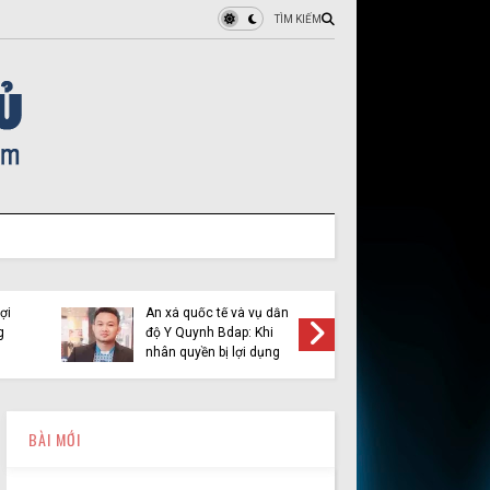
TÌM KIẾM
Vạch trần bản chất của
Vàng Chỉnh Mình và cái
Tội ác của Y Quyn
gọi là “Liên minh người
- kẻ khủng bố bị dẫ
Mông vì công lý” (Kỳ 1)
Việt Nam
BÀI MỚI