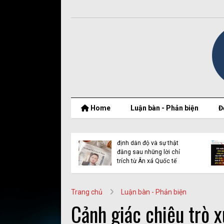
Home
Luận bàn - Phản biện
Đ
ch Minh
ận điệu lợi
Ân xá quốc tế và vụ dẫn
trên mạng
độ Y Quynh Bdap: Khi
nhân quyền bị lợi dụng
Trang chủ
Luận bàn - Phản biện
Cảnh giác chiêu trò x