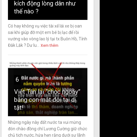
kích động lòng dân như
thế nào ?
Có hay không vụ việc tài xế lái xe bị oan
sai khi giúp đỡ một em bé bị lạc để rồi
vướng vào vòng lao lý tại tx Buôn Hồ, Tỉnh
Đăk Lăk ? Dư lu...
Xem thêm
6
Việt Tân lại “chọc ngoáy”
bằng con mắt đôi tai dị
tật!
Những ngày này đất nước ta vui mừng
đón chào đồng chí Lương Cường giữ chức
chủ tịch nước, hứa hẹn rằng dưới sự lãnh