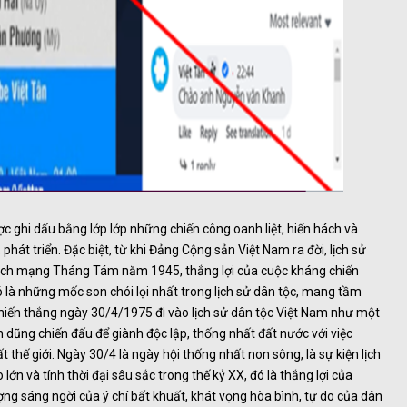
c ghi dấu bằng lớp lớp những chiến công oanh liệt, hiển hách và
hát triển. Đặc biệt, từ khi Đảng Cộng sản Việt Nam ra đời, lịch sử
a Cách mạng Tháng Tám năm 1945, thắng lợi của cuộc kháng chiến
là những mốc son chói lọi nhất trong lịch sử dân tộc, mang tầm
, chiến thắng ngày 30/4/1975 đi vào lịch sử dân tộc Việt Nam như một
nh dũng chiến đấu để giành độc lập, thống nhất đất nước với việc
hế giới. Ngày 30/4 là ngày hội thống nhất non sông, là sự kiện lịch
ớn và tính thời đại sâu sắc trong thế kỷ XX, đó là thắng lợi của
ợng sáng ngời của ý chí bất khuất, khát vọng hòa bình, tự do của dân