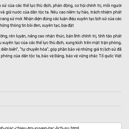
sử của các thế lực thù địch, phản động, cơ hội chính trị, mỗi người
c và giữ nước của dân tộc ta. Nêu cao niềm tự hào, trách nhiệm phát
trang sử mới. Nhận diện đúng các luận điệu xuyên tạc lịch sử của các
những thông tin bôi đen, xuyên tạc, bịa đặt.
g, rèn luyện, nâng cao nhận thức, bản lĩnh chính trị, tỉnh táo phát
 xuyên tạc của các thế lực thù địch, xung kích trên mặt trận phòng,
diễn biến”, “tự chuyển hóa”; góp phần bảo vệ những giá trị lịch sử đã
ải phóng của dân tộc ta, bảo vệ Đảng, bảo vệ vững chắc Tổ quốc Việt