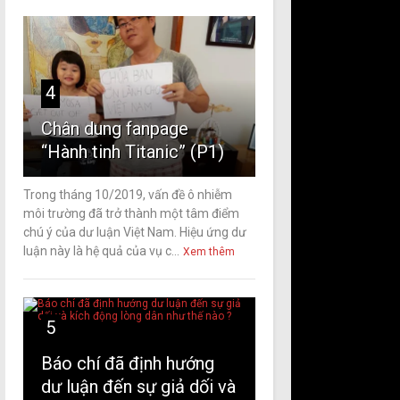
4
Chân dung fanpage
“Hành tinh Titanic” (P1)
Trong tháng 10/2019, vấn đề ô nhiễm
môi trường đã trở thành một tâm điểm
chú ý của dư luận Việt Nam. Hiệu ứng dư
luận này là hệ quả của vụ c...
Xem thêm
5
Báo chí đã định hướng
dư luận đến sự giả dối và