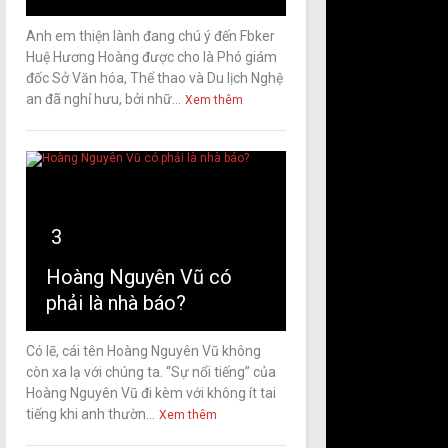
Anh em thiện lành đang chú ý đến Fbker
Huệ Hương Hoàng được cho là Phó giám
đốc Sở Văn hóa, Thể thao và Du lịch Nghệ
an đã nghỉ hưu, bởi nhữ...
Xem thêm
3
Hoàng Nguyên Vũ có
phải là nhà báo?
Có lẽ, cái tên Hoàng Nguyên Vũ không
còn xa lạ với chúng ta. “Sự nổi tiếng” của
Hoàng Nguyên Vũ đi kèm với không ít tai
tiếng khi anh thườn...
Xem thêm