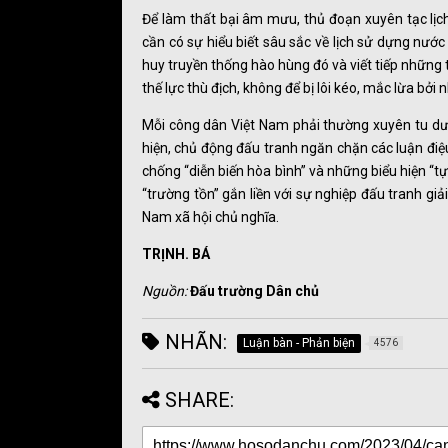
Để làm thất bại âm mưu, thủ đoạn xuyên tạc lịch 
cần có sự hiểu biết sâu sắc về lịch sử dựng nướ
huy truyền thống hào hùng đó và viết tiếp những 
thế lực thù địch, không để bị lôi kéo, mắc lừa bởi 
Mỗi công dân Việt Nam phải thường xuyên tu dưỡn
hiện, chủ động đấu tranh ngăn chặn các luận điệu
chống “diễn biến hòa bình” và những biểu hiện “tự 
“trường tồn” gắn liền với sự nghiệp đấu tranh gi
Nam xã hội chủ nghĩa.
TRỊNH. BÁ
Nguồn:
Đấu trường Dân chủ
NHÃN:
Luận bàn - Phản biện
4576
SHARE: