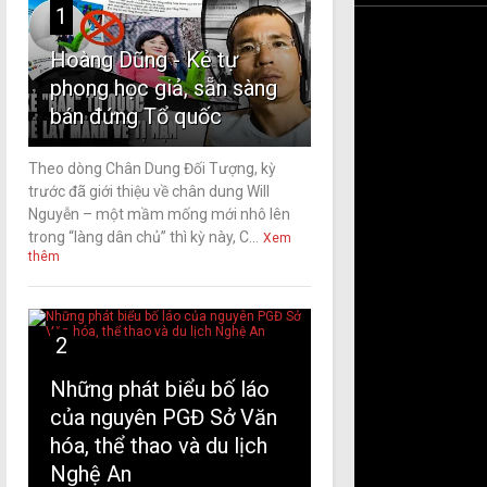
1
Hoàng Dũng - Kẻ tự
phong học giả, sẵn sàng
bán đứng Tổ quốc
Theo dòng Chân Dung Đối Tượng, kỳ
trước đã giới thiệu về chân dung Will
Nguyễn – một mầm mống mới nhô lên
trong “làng dân chủ” thì kỳ này, C...
Xem
thêm
2
Những phát biểu bố láo
của nguyên PGĐ Sở Văn
hóa, thể thao và du lịch
Nghệ An