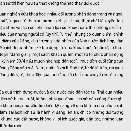
à lịch sử thì hiện hữu sự thật không thể nào thay đổi được.
uận nghiên cứu khoa học, nhiều đối tượng phản động trong và ngoài
sử”, “ngụy sử” theo xu hướng xét lại lịch sử, thực chất là xuyên tạc,
hoặc nhân vật lịch sử, phủ nhận lịch sử, khoét sâu, thổi phồng sai lầm,
iểu của những người có “uy tín”, “vị thế” nhưng có quan điểm, chính
an điểm của Đảng, chủ trương, luật pháp của Nhà nước; tích hợp, dẫn
 chính trị từ những kẻ tạo dựng là “nhà khoa học”, “nhân sĩ, trí thức
hủ đoạn “đánh giá lại một cách khách quan”; một số tổ chức phản động
n kỷ niệm 30/4 nếu muốn hòa hợp dân tộc”... mục đích cuối cùng của
ng Cộng sản Việt Nam, nhất là với thế hệ trẻ, từ đó lôi kéo, xúi giục,
đảng đối lập”, thúc đẩy quá trình “tự diễn biến, tự chuyển hóa” trong
a quá trình dựng nước và giữ nước của dân tộc ta. Trải qua nhiều
 lịch sử bị mai một, không phải giai đoạn lịch sử nào cũng được ghi
a khoa học, nhu cầu tìm hiểu kỹ càng về quá khứ là nhu cầu chính
àm sai lệch lịch sử là hành vi đáng lên án, chỉ có những đối tượng
 chung của đất nước, không vì lợi ích quốc gia, dân tộc; những luận
thời đại mới.