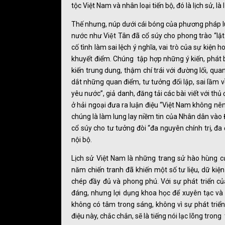
tộc Việt Nam và nhân loại tiến bộ, đó là lịch sử, l
Thế nhưng, núp dưới cái bóng của phương pháp l
nước như Việt Tân đã cổ súy cho phong trào “lật 
cố tình làm sai lệch ý nghĩa, vai trò của sự kiện 
khuyết điểm. Chúng tập hợp những ý kiến, phát b
kiến trung dung, thậm chí trái với đường lối, qu
dắt những quan điểm, tư tưởng đối lập, sai lầm về
yêu nước”, giả danh, đăng tải các bài viết với t
ở hải ngoại đưa ra luận điệu “Việt Nam không nê
chúng là làm lung lay niềm tin của Nhân dân vào Đả
cổ súy cho tư tưởng đòi “đa nguyên chính trị, đa 
nội bộ.
Lịch sử Việt Nam là những trang sử hào hùng củ
năm chiến tranh đã khiến một số tư liệu, dữ kiện
chép đầy đủ và phong phú. Với sự phát triển củ
đáng, nhưng lợi dụng khoa học để xuyên tạc và l
không có tâm trong sáng, không vì sự phát triển
điệu này, chắc chắn, sẽ là tiếng nói lạc lõng trong 