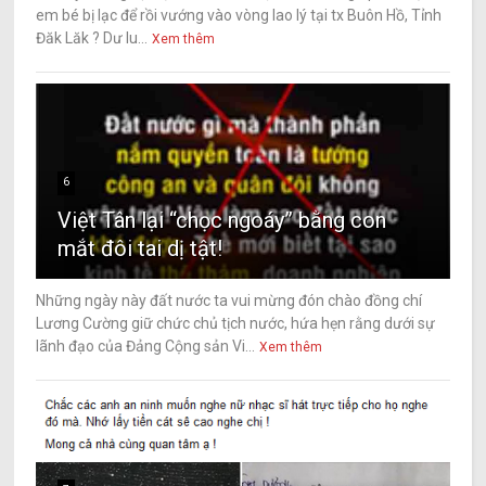
em bé bị lạc để rồi vướng vào vòng lao lý tại tx Buôn Hồ, Tỉnh
Đăk Lăk ? Dư lu...
Xem thêm
6
Việt Tân lại “chọc ngoáy” bằng con
mắt đôi tai dị tật!
Những ngày này đất nước ta vui mừng đón chào đồng chí
Lương Cường giữ chức chủ tịch nước, hứa hẹn rằng dưới sự
lãnh đạo của Đảng Cộng sản Vi...
Xem thêm