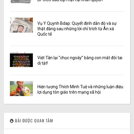
Vụ Y Quynh Bdap: Quyết định dẫn độ và sự
thật đằng sau những lời chỉ trích từ Ân xá
Quốc tế
Việt Tân lại “chọc ngoáy” bằng con mắt đôi tai
dị tật!
Hiện tượng Thích Minh Tuệ và những luận điệu
lợi dụng tôn giáo trên mạng xã hội
BÀI ĐƯỢC QUAN TÂM