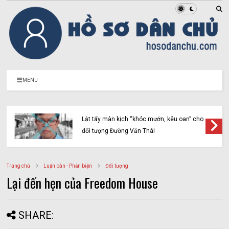
MENU
Lật tẩy màn kịch “khóc mướn, kêu oan” cho
đối tượng Đường Văn Thái
Trang chủ
Luận bàn - Phản biện
Đối tượng
Lại đến hẹn của Freedom House
SHARE: