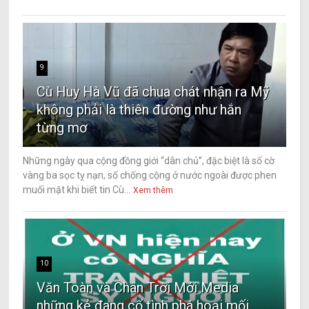
9
Cù Huy Hà Vũ đã chua chát nhận ra Mỹ
không phải là thiên đường như hắn
từng mơ
Những ngày qua cộng đồng giới “dân chủ”, đặc biệt là số cờ
vàng ba sọc tỵ nạn, số chống cộng ở nước ngoài được phen
muối mặt khi biết tin Cù...
Xem thêm
10
Văn Toàn và Chân Trời Mới Media
những kẻ đang cố tình phá hoại mối