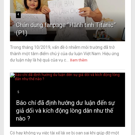
4
Chân dung fanpage “Hành tinh Titanic”
(P1)
Trong tháng 10/2019, vấn đề ô nhiễm môi trường đã trở
thành một tâm điểm chú ý của dư luận Việt Nam. Hiệu ứng
dư luận này là hệ quả của vụ c...
Xem thêm
5
Báo chí đã định hướng dư luận đến sự
giả dối và kích động lòng dân như thế
nào ?
Có hay không vụ việc tài xế lái xe bị oan sai khi giúp đỡ một