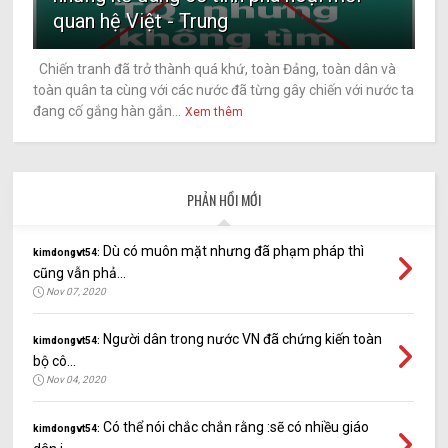
quan hệ Việt - Trung
Chiến tranh đã trở thành quá khứ, toàn Đảng, toàn dân và
toàn quân ta cùng với các nước đã từng gây chiến với nước ta
đang cố gắng hàn gắn...
Xem thêm
PHẢN HỒI MỚI
Dù có muôn mặt nhưng đã phạm pháp thì
kimdongvt54:
cũng vẫn phả...
Nov 07, 2020
Người dân trong nước VN đã chứng kiến toàn
kimdongvt54:
bộ cô...
Nov 04, 2020
Có thể nói chắc chắn rằng :sẽ có nhiều giáo
kimdongvt54: