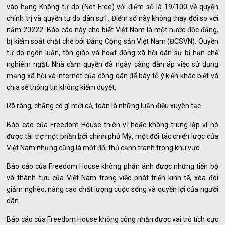
vào hạng Không tự do (Not Free) với điểm số là 19/100 về quyền
chính trị và quyền tự do dân sự1. Điểm số này không thay đổi so với
năm 20222. Báo cáo này cho biết Việt Nam là một nước độc đảng,
bị kiểm soát chặt chẽ bởi Đảng Cộng sản Việt Nam (ĐCSVN). Quyền
tự do ngôn luận, tôn giáo và hoạt động xã hội dân sự bị hạn chế
nghiêm ngặt. Nhà cầm quyền đã ngày càng đàn áp việc sử dụng
mạng xã hội và internet của công dân để bày tỏ ý kiến khác biệt và
chia sẻ thông tin không kiểm duyệt.
Rõ ràng, chẳng có gì mới cả, toàn là những luận điệu xuyên tạc
Báo cáo của Freedom House thiên vị hoặc không trung lập vì nó
được tài trợ một phần bởi chính phủ Mỹ, một đối tác chiến lược của
Việt Nam nhưng cũng là một đối thủ cạnh tranh trong khu vực.
Báo cáo của Freedom House không phản ánh được những tiến bộ
và thành tựu của Việt Nam trong việc phát triển kinh tế, xóa đói
giảm nghèo, nâng cao chất lượng cuộc sống và quyền lợi của người
dân.
Báo cáo của Freedom House không công nhận được vai trò tích cực