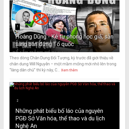
1
Hoàng Dũng - Kẻ tự phong học giả, sẵn
sàng bán đứng Tổ quốc
Theo dòng Chân Dung Đối Tượng, kỳ trước đã giới thiệu về
chân dung Will Nguyễn – một mầm mống mới nhô lên trong
“làng dân chủ” thì kỳ này, C...
Xem thêm
2
Những phát biểu bố láo của nguyên
PGĐ Sở Văn hóa, thể thao và du lịch
Nghệ An