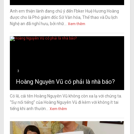
Anh em thiện lành đang chú ý đến Fbker Huệ Hương Hoàng
được cho là Phó giám đốc Sở Văn hóa, Thể thao và Du lịch
Nghệ an đã nghỉ hưu, bởi nhữ...
Xem thêm
3
Hoàng Nguyên Vũ có phải là nhà báo?
Có lẽ, cái tên Hoàng Nguyên Vũ không còn xa lạ với chúng ta.
“Sự nổi tiếng” của Hoàng Nguyên Vũ đi kèm với không ít tai
tiếng khi anh thườn...
Xem thêm