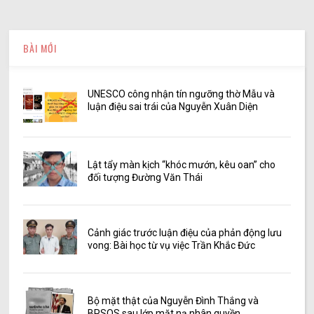
BÀI MỚI
UNESCO công nhận tín ngưỡng thờ Mẫu và
luận điệu sai trái của Nguyễn Xuân Diện
Lật tẩy màn kịch “khóc mướn, kêu oan” cho
đối tượng Đường Văn Thái
Cảnh giác trước luận điệu của phản động lưu
vong: Bài học từ vụ việc Trần Khắc Đức
Bộ mặt thật của Nguyễn Đình Thắng và
BPSOS sau lớp mặt nạ nhân quyền