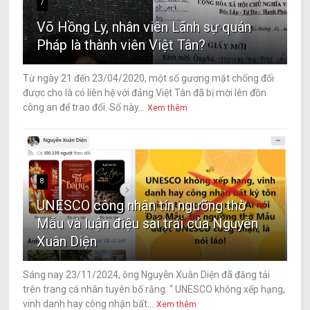
7
Võ Hồng Ly, nhân viên Lãnh sự quán
Pháp là thành viên Việt Tân?
Từ ngày 21 đến 23/04/2020, một số gương mặt chống đối
được cho là có liên hệ với đảng Việt Tân đã bị mời lên đồn
công an để trao đổi. Số này...
Xem thêm
8
UNESCO công nhận tín ngưỡng thờ
Mẫu và luận điệu sai trái của Nguyễn
Xuân Diện
Sáng nay 23/11/2024, ông Nguyễn Xuân Diện đã đăng tải
trên trang cá nhân tuyên bố rằng: “ UNESCO không xếp hạng,
vinh danh hay công nhận bất...
Xem thêm