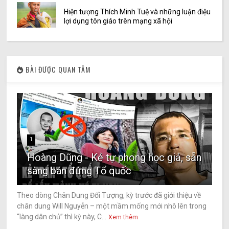
Hiện tượng Thích Minh Tuệ và những luận điệu
lợi dụng tôn giáo trên mạng xã hội
BÀI ĐƯỢC QUAN TÂM
1
Hoàng Dũng - Kẻ tự phong học giả, sẵn
sàng bán đứng Tổ quốc
Theo dòng Chân Dung Đối Tượng, kỳ trước đã giới thiệu về
chân dung Will Nguyễn – một mầm mống mới nhô lên trong
“làng dân chủ” thì kỳ này, C...
Xem thêm