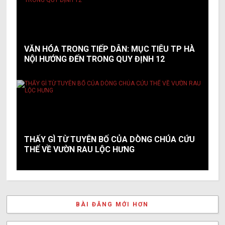
VĂN HÓA TRONG TIẾP DÂN: MỤC TIÊU TP HÀ
NỘI HƯỚNG ĐẾN TRONG QUY ĐỊNH 12
THẤY GÌ TỪ TUYÊN BỐ CỦA DÒNG CHÚA CỨU
THẾ VỀ VƯỜN RAU LỘC HƯNG
BÀI ĐĂNG MỚI HƠN