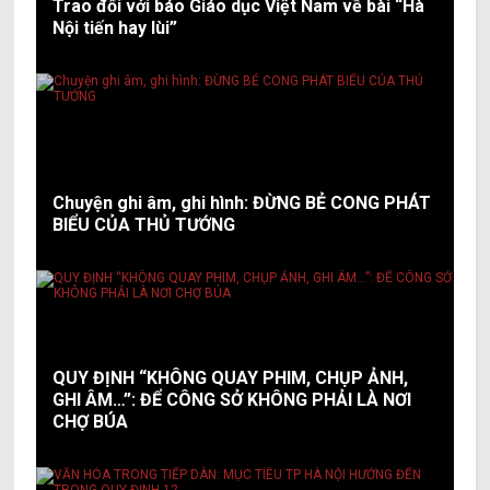
Trao đổi với báo Giáo dục Việt Nam về bài “Hà
Nội tiến hay lùi”
Chuyện ghi âm, ghi hình: ĐỪNG BẺ CONG PHÁT
BIỂU CỦA THỦ TƯỚNG
QUY ĐỊNH “KHÔNG QUAY PHIM, CHỤP ẢNH,
GHI ÂM…”: ĐỂ CÔNG SỞ KHÔNG PHẢI LÀ NƠI
CHỢ BÚA