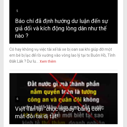
5
Báo chí đã định hướng dư luận đến sự
giả dối và kích động lòng dân như thế
nào ?
Có hay không vụ việc tài xế lái xe bị oan sai khi giúp đỡ một
em bé bị lạc để rồi vướng vào vòng lao lý tại tx Buôn Hồ, Tỉnh
Đăk Lăk ? Dư lu...
Xem thêm
6
Việt Tân lại “chọc ngoáy” bằng con
mắt đôi tai dị tật!