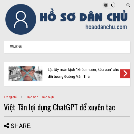
MENU
Lật tẩy màn kịch “khóc mướn, kêu oan” cho
đối tượng Đường Văn Thái
Trang chủ
Luận bàn - Phản biện
Việt Tân lợi dụng ChatGPT để xuyên tạc
SHARE: