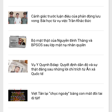
Cảnh giác trước luận điệu của phản động lưu
vong: Bài học từ vụ việc Trần Khắc Đức
Bộ mặt thật của Nguyễn Đình Thắng và
BPSOS sau lớp mặt nạ nhân quyền
Vụ Y Quynh Bdap: Quyết định dẫn độ và sự
thật đằng sau những lời chỉ trích từ Ân xá
Quốc tế
Việt Tân lại “chọc ngoáy” bằng con mắt đôi tai
dị tật!