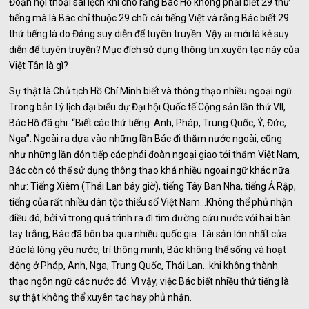
Đoạn hội thoại sai lệch khi cho rằng Bác Hồ không phải biết 29 thứ
tiếng mà là Bác chỉ thuộc 29 chữ cái tiếng Việt và rằng Bác biết 29
thứ tiếng là do Đảng suy diễn để tuyên truyền. Vậy ai mới là kẻ suy
diễn để tuyên truyền? Mục đích sử dụng thông tin xuyên tạc này của
Việt Tân là gì?
Sự thật là Chủ tịch Hồ Chí Minh biết và thông thạo nhiều ngoại ngữ.
Trong bản Lý lịch đại biểu dự Đại hội Quốc tế Cộng sản lần thứ VII,
Bác Hồ đã ghi: “Biết các thứ tiếng: Anh, Pháp, Trung Quốc, Ý, Đức,
Nga”. Ngoài ra dựa vào những lần Bác đi thăm nước ngoài, cũng
như những lần đón tiếp các phái đoàn ngoại giao tới thăm Việt Nam,
Bác còn có thể sử dụng thông thạo khá nhiều ngoại ngữ khác nữa
như: Tiếng Xiêm (Thái Lan bây giờ), tiếng Tây Ban Nha, tiếng Ả Rập,
tiếng của rất nhiều dân tộc thiểu số Việt Nam…Không thể phủ nhận
điều đó, bởi vì trong quá trình ra đi tìm đường cứu nước với hai bàn
tay trắng, Bác đã bôn ba qua nhiều quốc gia. Tài sản lớn nhất của
Bác là lòng yêu nước, trí thông minh, Bác không thể sống và hoạt
động ở Pháp, Anh, Nga, Trung Quốc, Thái Lan…khi không thành
thạo ngôn ngữ các nước đó. Vì vậy, việc Bác biết nhiều thứ tiếng là
sự thật không thể xuyên tạc hay phủ nhận.