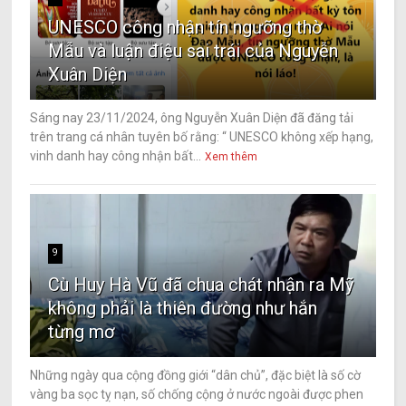
UNESCO công nhận tín ngưỡng thờ
Mẫu và luận điệu sai trái của Nguyễn
Xuân Diện
Sáng nay 23/11/2024, ông Nguyễn Xuân Diện đã đăng tải
trên trang cá nhân tuyên bố rằng: “ UNESCO không xếp hạng,
vinh danh hay công nhận bất...
Xem thêm
9
Cù Huy Hà Vũ đã chua chát nhận ra Mỹ
không phải là thiên đường như hắn
từng mơ
Những ngày qua cộng đồng giới “dân chủ”, đặc biệt là số cờ
vàng ba sọc tỵ nạn, số chống cộng ở nước ngoài được phen