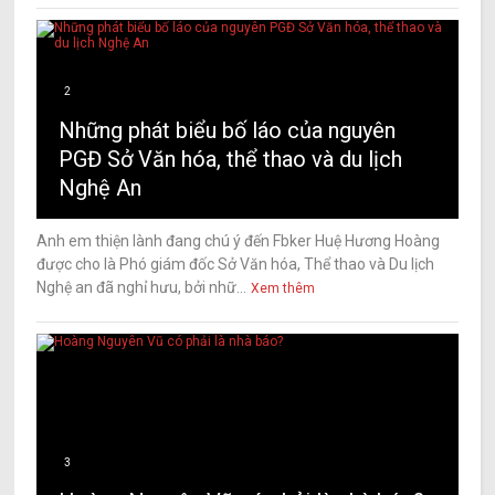
2
Những phát biểu bố láo của nguyên
PGĐ Sở Văn hóa, thể thao và du lịch
Nghệ An
Anh em thiện lành đang chú ý đến Fbker Huệ Hương Hoàng
được cho là Phó giám đốc Sở Văn hóa, Thể thao và Du lịch
Nghệ an đã nghỉ hưu, bởi nhữ...
Xem thêm
3