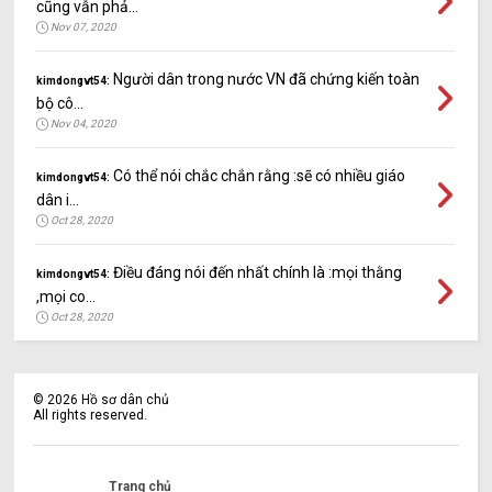
cũng vẫn phả...
Nov 07, 2020
Người dân trong nước VN đã chứng kiến toàn
kimdongvt54:
bộ cô...
Nov 04, 2020
Có thể nói chắc chắn rằng :sẽ có nhiều giáo
kimdongvt54:
dân i...
Oct 28, 2020
Điều đáng nói đến nhất chính là :mọi thằng
kimdongvt54:
,mọi co...
Oct 28, 2020
©
2026
Hồ sơ dân chủ
All rights reserved.
Trang chủ