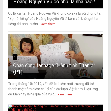
Hoàng Nguyên Vũ có phải là nhà báo?
Có lẽ, cái tên Hoàng Nguyên Vũ không còn xa lạ với chúng ta.
“Sự nổi tiếng” của Hoàng Nguyên Vũ đi kèm với không ít tai
tiếng khi anh thườn...
Xem thêm
4
Chân dung fanpage “Hành tinh Titanic”
(P1)
Trong tháng 10/2019, vấn đề ô nhiễm môi trường đã trở
thành một tâm điểm chú ý của dư luận Việt Nam. Hiệu ứng
dư luận này là hệ quả của vụ c...
Xem thêm