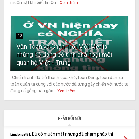
muối mặt khi biết tin Cù...
Xem thêm
10
Văn Toàn và Chân Trời Mới Media
những kẻ đang cố tình phá hoại mối
quan hệ Việt - Trung
Chiến tranh đã trở thành quá khứ, toàn Đảng, toàn dân và
toàn quân ta cùng với các nước đã từng gây chiến với nước ta
đang cố gắng hàn gắn...
Xem thêm
PHẢN HỒI MỚI
Dù có muôn mặt nhưng đã phạm pháp thì
kimdongvt54: