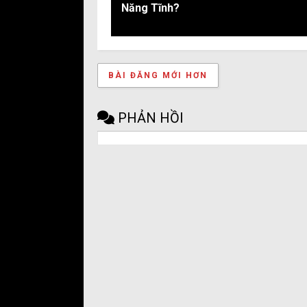
Năng Tĩnh?
BÀI ĐĂNG MỚI HƠN
PHẢN HỒI