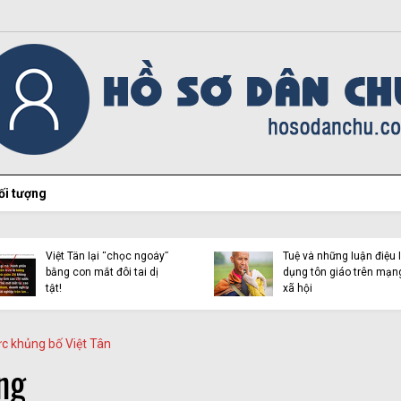
ối tượng
Vạch trần bản chất của
Vạch trần bản chất của
Vàng Chỉnh Mình và cái
Vàng Chỉnh Mình và cái
gọi là “Liên minh người
gọi là “Liên minh người
Mông vì công lý” (Kỳ 2)
Mông vì công lý” (Kỳ 1)
ức khủng bố Việt Tân
ng