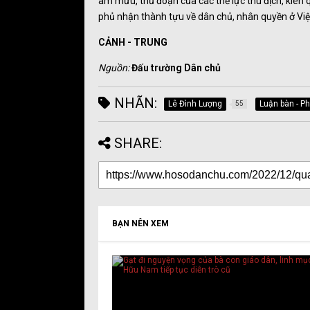
âm mưu, thủ đoạn của các thế lực thù địch, kiên q
phủ nhận thành tựu về dân chủ, nhân quyền ở Vi
CẢNH - TRUNG
Nguồn:
Đấu trường Dân chủ
NHÃN:
Lê Đình Lượng
Luận bàn - Ph
55
SHARE:
BẠN NÊN XEM