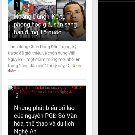
1
Hoàng Dũng - Kẻ tự
phong học giả, sẵn sàng
bán đứng Tổ quốc
Theo dòng Chân Dung Đối Tượng, kỳ
trước đã giới thiệu về chân dung Will
Nguyễn – một mầm mống mới nhô lên
trong “làng dân chủ” thì kỳ này, C...
Xem
thêm
2
Những phát biểu bố láo
của nguyên PGĐ Sở Văn
hóa, thể thao và du lịch
Nghệ An