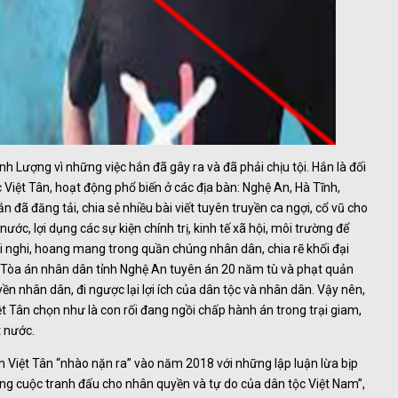
nh Lượng vì những việc hắn đã gây ra và đã phải chịu tội. Hắn là đối
Việt Tân, hoạt động phổ biến ở các địa bàn: Nghệ An, Hà Tĩnh,
đã đăng tải, chia sẻ nhiều bài viết tuyên truyền ca ngợi, cổ vũ cho
nước, lợi dụng các sự kiện chính trị, kinh tế xã hội, môi trường để
 nghi, hoang mang trong quần chúng nhân dân, chia rẽ khối đại
ị Tòa án nhân dân tỉnh Nghệ An tuyên án 20 năm tù và phạt quản
n nhân dân, đi ngược lại lợi ích của dân tộc và nhân dân. Vậy nên,
ệt Tân chọn như là con rối đang ngồi chấp hành án trong trại giam,
t nước.
 Việt Tân “nhào nặn ra” vào năm 2018 với những lập luận lừa bịp
ông cuộc tranh đấu cho nhân quyền và tự do của dân tộc Việt Nam”,