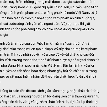
hiều năm nay. Điểm những gương mặt được trao giải các năm: năm
 Đoan Trang; năm 2019 gồm Nguyễn Trung Tôn, Nguyễn Đặng Minh
những thành phần phạm pháp, chống phá Nhà nước Việt Nam, có lý
chứng nào tật nấy, tiếp tục hoạt động xâm phạm an ninh quốc gia,
 hoại cuộc sống bình yên của người dân. Vậy sự thực thì giải
nh tích chống phá càng dày, có nhiều hoạt động chống lại lợi ích
o giải.
anh với âm mưu của bọn Việt Tân khi nặn ra “giải thưởng” trên.
hại dân” vừa mong muốn tạo dư luận, cổ súy cho những kẻ vi phạm
m trên lĩnh vực nhân quyền; vừa giúp đỡ về vật chất cho các đối
khuếch trương thanh thế, từ đó để nhận được sự hỗ trợ tài chính từ
 phá Ðảng, Nhà nước, nhân dân Việt Nam. Đây là hành vi vừa lợi
ân quyền để tiến hành hoạt động nhằm gây bất ổn chính trị ở trong
hực sự rất nguy hiểm nhằm để thực hiện chiến lược “diễn biến hoà
.
húng ta luôn cần đề cao cảnh giác cách mạng, nhận thức rõ những
c, hại dân. Là những người cán bộ, đảng viên phải thường xuyên tu
tưởng kiên định, vững vàng, nắm chắc tình hình, dự báo kịp thời mọi