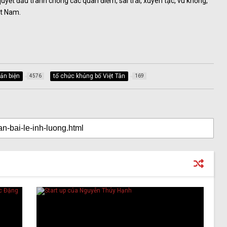
uyết đấu tranh chống các quan điểm, sai trái, xuyên tạc, vu khống,
ệt Nam.
ản biện
tổ chức khủng bố Việt Tân
4576
169