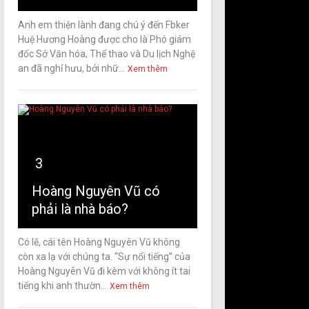
Anh em thiện lành đang chú ý đến Fbker
Huệ Hương Hoàng được cho là Phó giám
đốc Sở Văn hóa, Thể thao và Du lịch Nghệ
an đã nghỉ hưu, bởi nhữ...
Xem thêm
3
Hoàng Nguyên Vũ có
phải là nhà báo?
Có lẽ, cái tên Hoàng Nguyên Vũ không
còn xa lạ với chúng ta. “Sự nổi tiếng” của
Hoàng Nguyên Vũ đi kèm với không ít tai
tiếng khi anh thườn...
Xem thêm