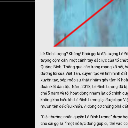
Lê Đình Lượng? Không! Phải gọi là đối tượng Lê Đì
tượng cộm cán, một cánh tay đắc lực của tổ chức 
Quảng Bình. Thông qua các trang mạng xã hội, hắn 
đường lối của Việt Tân, xuyên tạc về tình hình đất 
xuyên tạc, bóp méo sự thật nhằm gây tâm lý hoài
đoàn kết dân tộc. Năm 2018, Lê Đình Lượng đã b
chế 5 năm về tội hoạt động nhằm lật đổ chính quyề
không khó hiểu khi Lê Đình Lượng lại được bọn Vi
mượn tên để điều khiển, vì động cơ chống phá đấ
“Giải thưởng nhân quyền Lê Đình Lượng” được bọn
cho cái gọi là “một nỗ lực đóng góp cụ thể vào c