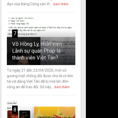
đạo của Đảng Cộng sản Vi...
Xem thêm
7
Võ Hồng Ly, nhân viên
Lãnh sự quán Pháp là
thành viên Việt Tân?
Từ ngày 21 đến 23/04/2020, một số
gương mặt chống đối được cho là có liên
hệ với đảng Việt Tân đã bị mời lên đồn
công an để trao đổi. Số này...
Xem thêm
8