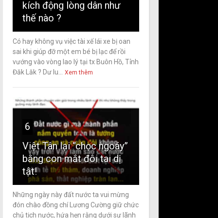
kích động lòng dân như
thế nào ?
Có hay không vụ việc tài xế lái xe bị oan
sai khi giúp đỡ một em bé bị lạc để rồi
vướng vào vòng lao lý tại tx Buôn Hồ, Tỉnh
Đăk Lăk ? Dư lu...
Xem thêm
6
Việt Tân lại “chọc ngoáy”
bằng con mắt đôi tai dị
tật!
Những ngày này đất nước ta vui mừng
đón chào đồng chí Lương Cường giữ chức
chủ tịch nước, hứa hẹn rằng dưới sự lãnh