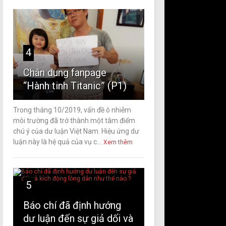
4
Chân dung fanpage
“Hành tinh Titanic” (P1)
Trong tháng 10/2019, vấn đề ô nhiễm
môi trường đã trở thành một tâm điểm
chú ý của dư luận Việt Nam. Hiệu ứng dư
luận này là hệ quả của vụ c...
Xem thêm
5
Báo chí đã định hướng
dư luận đến sự giả dối và