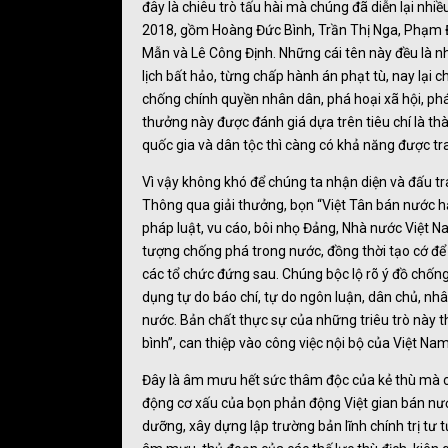
đây là chiêu trò tấu hài mà chúng đã diễn lại n
2018, gồm Hoàng Đức Bình, Trần Thị Nga, Phạm
Mẫn và Lê Công Định. Những cái tên này đều là 
lịch bất hảo, từng chấp hành án phạt tù, nay lại 
chống chính quyền nhân dân, phá hoại xã hội, phá
thưởng này được đánh giá dựa trên tiêu chí là thà
quốc gia và dân tộc thì càng có khả năng được tra
Vì vậy không khó để chúng ta nhận diện và đấu tr
Thông qua giải thưởng, bọn “Việt Tân bán nước 
pháp luật, vu cáo, bôi nhọ Đảng, Nhà nước Việt Na
tượng chống phá trong nước, đồng thời tạo cớ để 
các tổ chức đứng sau. Chúng bộc lộ rõ ý đồ chống
dụng tự do báo chí, tự do ngôn luận, dân chủ, nh
nước. Bản chất thực sự của những triêu trò này t
bình”, can thiệp vào công việc nội bộ của Việt Nam
Đây là âm mưu hết sức thâm độc của kẻ thù mà c
động cơ xấu của bọn phản động Việt gian bán nướ
dưỡng, xây dựng lập trường bản lĩnh chính trị tư 