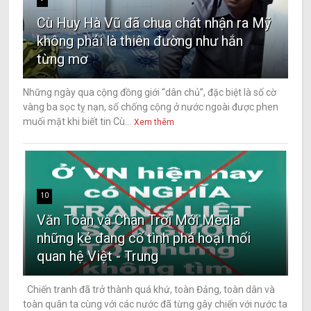
Cù Huy Hà Vũ đã chua chát nhận ra Mỹ
không phải là thiên đường như hắn
từng mơ
Những ngày qua cộng đồng giới “dân chủ”, đặc biệt là số cờ
vàng ba sọc tỵ nạn, số chống cộng ở nước ngoài được phen
muối mặt khi biết tin Cù...
Xem thêm
10
Văn Toàn và Chân Trời Mới Media
những kẻ đang cố tình phá hoại mối
quan hệ Việt - Trung
Chiến tranh đã trở thành quá khứ, toàn Đảng, toàn dân và
toàn quân ta cùng với các nước đã từng gây chiến với nước ta