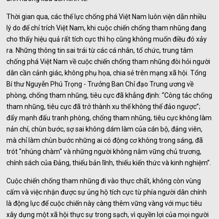
Thời gian qua, các thế lực chống phá Việt Nam luôn viện dẫn nhiều
lý do để chỉ trích Việt Nam, khi cuộc chiến chống tham nhũng đang
cho thấy hiệu quả rất tích cực thì họ cũng không muốn điều đó xảy
ra. Những thông tin sai trái từ các cá nhân, tổ chức, trung tâm
chống phá Việt Nam về cuộc chiến chống tham nhũng đòi hỏi người
dân cần cảnh giác, không phụ họa, chia sẻ trên mạng xã hội. Tổng
Bí thư Nguyễn Phú Trọng - Trưởng Ban Chỉ đạo Trung ương về
phòng, chống tham nhũng, tiêu cực đã khẳng định: “Công tác chống
tham nhũng, tiêu cực đã trở thành xu thế không thể đảo ngược”;
đẩy mạnh đấu tranh phòng, chống tham nhũng, tiêu cực không làm
nản chí, chùn bước, sợ sai không dám làm của cán bộ, đảng viên,
mà chỉ làm chùn bước những ai có động cơ không trong sáng, đã
trót "nhúng chàm" và những người không nắm vững chủ trương,
chính sách của Đảng, thiếu bản lĩnh, thiếu kiến thức và kinh nghiệm”.
Cuộc chiến chống tham nhũng đi vào thực chất, không còn vùng
cấm và việc nhận được sự ủng hộ tích cực từ phía người dân chính
là động lực để cuộc chiến này càng thêm vững vàng với mục tiêu
xây dựng một xã hội thực sự trong sạch, vì quyền lợi của mọi người