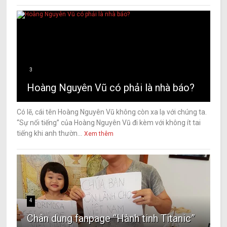
3
Hoàng Nguyên Vũ có phải là nhà báo?
Có lẽ, cái tên Hoàng Nguyên Vũ không còn xa lạ với chúng ta.
“Sự nổi tiếng” của Hoàng Nguyên Vũ đi kèm với không ít tai
tiếng khi anh thườn...
Xem thêm
4
Chân dung fanpage “Hành tinh Titanic”