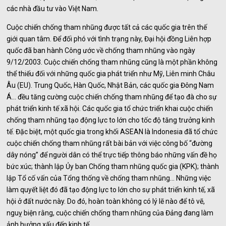
các nhà đầu tư vào Việt Nam.
Cuộc chiến chống tham nhũng được tất cả các quốc gia trên thế
giới quan tâm. Để đối phó với tình trạng này, Đại hội đồng Liên hợp
quốc đã ban hành Công ước về chống tham nhũng vào ngày
9/12/2003. Cuộc chiến chống tham nhũng cũng là một phần không
thể thiếu đối với những quốc gia phát triển như Mỹ, Liên minh Châu
Âu (EU). Trung Quốc, Hàn Quốc, Nhật Bản, các quốc gia Đông Nam
Á... đều tăng cường cuộc chiến chống tham nhũng để tạo đà cho sự
phát triển kinh tế xã hội. Các quốc gia tổ chức triển khai cuộc chiến
chống tham nhũng tạo động lực to lớn cho tốc độ tăng trưởng kinh
tế. Đặc biệt, một quốc gia trong khối ASEAN là Indonesia đã tổ chức
cuộc chiến chống tham nhũng rất bài bản với việc công bố “đường
dây nóng” để người dân có thể trực tiếp thông báo những vấn đề họ
bức xúc; thành lập Ủy ban Chống tham nhũng quốc gia (KPK); thành
lập Tổ cố vấn của Tổng thống về chống tham nhũng... Những việc
làm quyết liệt đó đã tạo động lực to lớn cho sự phát triển kinh tế, xã
hội ở đất nước này. Do đó, hoàn toàn không có lý lẽ nào để tô vẽ,
nguỵ biện rằng, cuộc chiến chống tham nhũng của Đảng đang làm
ảnh hưởng xấu đến kinh tế.