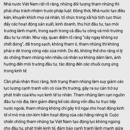
Nhà nước Việt Nam rất rõ ràng, những đối tượng tham nhũng thì
phải chịu trách nhiệm trước pháp luật. Đồng thời, Nhà nước tạo điều
kiện, khuyến khích mọi cá nhân, tổ chức trong xã hội tích cực thúc
đẩy các hoạt động sản xuất, kinh doanh, thu hút đầu tư, tạo môi
trường lành mạnh, trong sạch trong cả đầu tư công và môi trường
đầu tư tư nhân. Như vậy, quan điểm rõ ràng “cây ngay không sợ
chết đứng”, đã trong sạch, không tham ô, tham nhũng thì không
phải e dè trong công việc của mình. Do đó, không thể cho rằng vì lý
do chống tham nhũng nên nhiều cá nhân sợ không dám làm, ảnh
hưởng đến môi trường đầu tư, tác động đến các chuỗi cung ứng
trong kinh tế.
Cần phải nhận thức rằng, tình trạng tham nhũng làm suy giảm các
lực lượng cạnh tranh vốn có của thị trường, gây ra sự cản trở sự
phát triển của khu vực kinh tế tư nhân. Tham nhũng làm cạn nguồn
đầu tư nội địa, làm giảm đáng kể các dòng vốn đầu tư trực tiếp
nước ngoài, tham nhũng không chỉ gây trở ngại cho hoạt động kinh
tế vĩ mô mà còn kìm hãm hoạt động của các hãng riêng lẻ. Cuộc
chiến chống tham nhũng tại Việt Nam tạo động lực không ngừng
cho đầu tư, phát triển kinh tế, đảm bảo cạnh tranh lành mạnh giữa