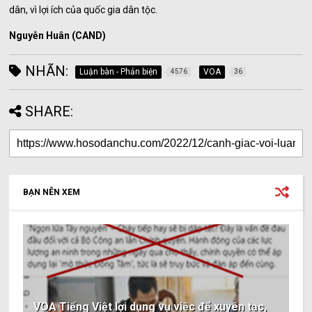
dân, vì lợi ích của quốc gia dân tộc.
Nguyễn Huân (CAND)
NHÃN:
Luận bàn - Phản biện
VOA
4576
36
SHARE:
BẠN NÊN XEM
VOA Tiếng Việt lợi dụng vụ việc để xuyên tạc,