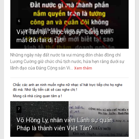
6
Việt Tân lại “chọc ngoáy” bằng con
mắt đôi tai dị tật!
Những ngày này đất nước ta vui mừng đón chào đồng chí
Lương Cường giữ chức chủ tịch nước, hứa hẹn rằng dưới sự
lãnh đạo của Đảng Cộng sản Vi...
Xem thêm
7
Võ Hồng Ly, nhân viên Lãnh sự quán
Pháp là thành viên Việt Tân?