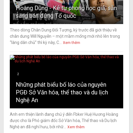
Hoàng Dũng - Kẻ tự phong học giả, sẵn
sàng bán đứng Tổ quốc
Theo dòng Chân Dung Đối Tượng, kỳ trước đã giới thiệu về
chân dung Will Nguyễn – một mầm mống mới nhô lên trong
“làng dân chủ” thì kỳ này, C...
Xem thêm
2
Những phát biểu bố láo của nguyên
PGĐ Sở Văn hóa, thể thao và du lịch
Nghệ An
Anh em thiện lành đang chú ý đến Fbker Huệ Hương Hoàng
được cho là Phó giám đốc Sở Văn hóa, Thể thao và Du lịch
Nghệ an đã nghỉ hưu, bởi nhữ...
Xem thêm