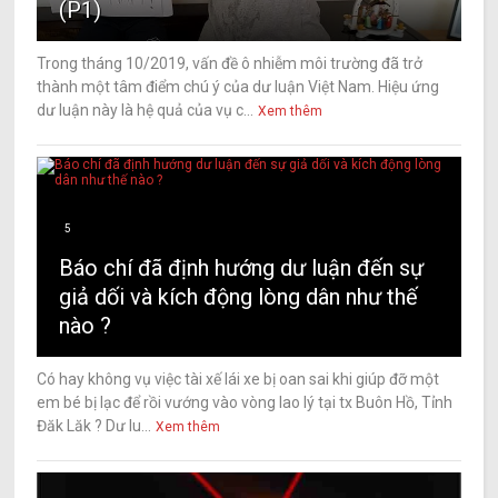
(P1)
Trong tháng 10/2019, vấn đề ô nhiễm môi trường đã trở
thành một tâm điểm chú ý của dư luận Việt Nam. Hiệu ứng
dư luận này là hệ quả của vụ c...
Xem thêm
5
Báo chí đã định hướng dư luận đến sự
giả dối và kích động lòng dân như thế
nào ?
Có hay không vụ việc tài xế lái xe bị oan sai khi giúp đỡ một
em bé bị lạc để rồi vướng vào vòng lao lý tại tx Buôn Hồ, Tỉnh
Đăk Lăk ? Dư lu...
Xem thêm