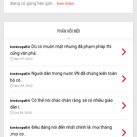
đang cố gắng hàn gắn...
Xem thêm
PHẢN HỒI MỚI
Dù có muôn mặt nhưng đã phạm pháp thì
kimdongvt54:
cũng vẫn phả...
Nov 07, 2020
Người dân trong nước VN đã chứng kiến toàn
kimdongvt54:
bộ cô...
Nov 04, 2020
Có thể nói chắc chắn rằng :sẽ có nhiều giáo
kimdongvt54:
dân i...
Oct 28, 2020
Điều đáng nói đến nhất chính là :mọi thằng
kimdongvt54:
,mọi co...