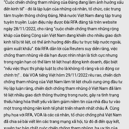
“Cuộc chiến chống tham nhũng của Đảng đang làm ảnh hưởng xấu
đến kinh tế” - đó là lập luận của những cá nhân, tổ chức, các trung
tâm truyền thông chống Đảng, Nhà nước Việt Nam đang tập trung
tuyên truyền. Luận điệu này được Đài RFA đăng tải trên website
ngày 28/11/2022, cho rằng “cuộc chiến chống tham nhũng rộng
khắp của Đảng Cộng sản Việt Nam đang khiến cho nhiều giao dịch
kinh tế bị tê liệt, có thể ảnh hưởng đến đầu tư trực tiếp nước ngoài,
giảm xuất khẩu”. Đài RFA dẫn lời của Reuters suy diễn rằng, việc
chống tham nhũng về dài hạn được nhìn nhận là tích cực nhưng
trong ngắn hạn có thể làm tê liệt hoạt động kinh doanh, đặc biệt
“nếu việc thực thi pháp luật bị cho là không rõ ràng và có động cơ
chính trị”… Đài VOA tiếng Việt hôm 29/11/2022 rêu rao, chiến dịch
chống tham nhũng của Việt Nam làm tê liệt chuỗi cung ứng đầu tư.
Họ lập luận rằng, chiến dịch chống tham nhũng ở Việt Nam đã làm
tê liệt nhiều giao dịch thông thường trong nước, gây ra tình trạng
thiếu hàng hóa thiết yếu và làm giảm niềm tin của nhà đầu tư vào
một trong những nền kinh tế phát triển nhanh nhất châu Á. Cùng
phụ họa với RFA, VOA là các cá nhân, tổ chức chống phá Việt Nam
đã chia sẻ bài viết lên các trang mạng xã hội, từ đó đi đến quy kết,
xuyên tạc bản chất cuộc chiến chống tham nhũng, hạ uy tín của