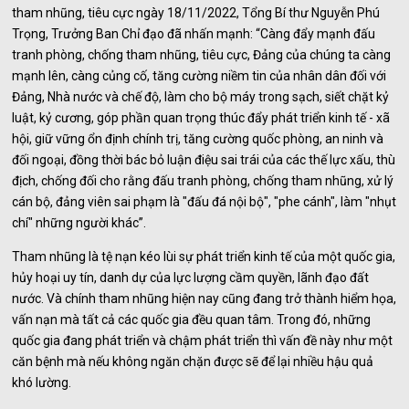
tham nhũng, tiêu cực ngày 18/11/2022, Tổng Bí thư Nguyễn Phú
Trọng, Trưởng Ban Chỉ đạo đã nhấn mạnh: “Càng đẩy mạnh đấu
tranh phòng, chống tham nhũng, tiêu cực, Đảng của chúng ta càng
mạnh lên, càng củng cố, tăng cường niềm tin của nhân dân đối với
Đảng, Nhà nước và chế độ, làm cho bộ máy trong sạch, siết chặt kỷ
luật, kỷ cương, góp phần quan trọng thúc đẩy phát triển kinh tế - xã
hội, giữ vững ổn định chính trị, tăng cường quốc phòng, an ninh và
đối ngoại, đồng thời bác bỏ luận điệu sai trái của các thế lực xấu, thù
địch, chống đối cho rằng đấu tranh phòng, chống tham nhũng, xử lý
cán bộ, đảng viên sai phạm là "đấu đá nội bộ", "phe cánh", làm "nhụt
chí" những người khác”.
Tham nhũng là tệ nạn kéo lùi sự phát triển kinh tế của một quốc gia,
hủy hoại uy tín, danh dự của lực lượng cầm quyền, lãnh đạo đất
nước. Và chính tham nhũng hiện nay cũng đang trở thành hiểm họa,
vấn nạn mà tất cả các quốc gia đều quan tâm. Trong đó, những
quốc gia đang phát triển và chậm phát triển thì vấn đề này như một
căn bệnh mà nếu không ngăn chặn được sẽ để lại nhiều hậu quả
khó lường.