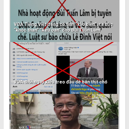
VOA Tiếng Việt đang cố tình “xảo biện”, ra sức
“khóc than” “kêu oan” cho Bùi Tuấn Lâm
VOA thôi ngay kiểu treo đầu dê bán thịt chó