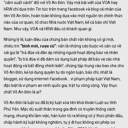
“cấm xuất cảnh” đối với Võ An Đôn. Vậy mà bài viết của VOA hay
HRW chỉ dựa trên Tin tức trên trang facebook và blog cá nhân của
tên Võ An Đôn, hoàn toàn không dựa vào một nguồn tin chính thức
nào của cơ quan, tổ chức Nhà nước Việt Nam, kể cả báo chí Việt
Nam. Như vậy, VOA và HRW đâu có khách quan gì.
Những lý lẽ, luận điệu của chúng bản chất vẫn không có gì mới,
chiêu trò
“bình mới, rượu cũ”
:
vẫn là những cáo buộc vô căn cứ về
cái gọi là “trả đũa và đàn áp những người hoạt động bảo vệ nhân
quyền”, “bị trả đũa vì đã dám sử dụng luật pháp để bảo vệ các nhà
hoạt động và bất đồng chính kiến”, chúng tập trung vào bao che cho
Võ An Đôn, kẻ lợi dụng quyền tự do ngôn luận, báo chí, nhất là
blogger, sử dụng internet-facebook… vi phạm pháp luật Việt Nam,
đặc biệt là vi phạm an ninh quốc gia, trật tự công cộng. Vậy thực
chất Võ An Đôn là ai?
Võ An Đôn là luật sư đã bị kỷ luật xóa tên khỏi Đoàn Luật sư tỉnh
Phú Yên. Mặc dù xuất thân trong gia đình có truyền thống cách
mạng, nhưng khi làm việc, hắn luôn tỏ ra không có ý thức phấn đấu,
chấp hành kỷ luật không nghiêm, tự ý đi học không xin phép cơ