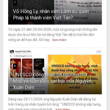
7
Võ Hồng Ly, nhân viên Lãnh sự quán
Pháp là thành viên Việt Tân?
Từ ngày 21 đến 23/04/2020, một số gương mặt chống đối
được cho là có liên hệ với đảng Việt Tân đã bị mời lên đồn
công an để trao đổi. Số này...
Xem thêm
8
UNESCO công nhận tín ngưỡng thờ
Mẫu và luận điệu sai trái của Nguyễn
Xuân Diện
Sáng nay 23/11/2024, ông Nguyễn Xuân Diện đã đăng tải
trên trang cá nhân tuyên bố rằng: “ UNESCO không xếp hạng,
vinh danh hay công nhận bất...
Xem thêm