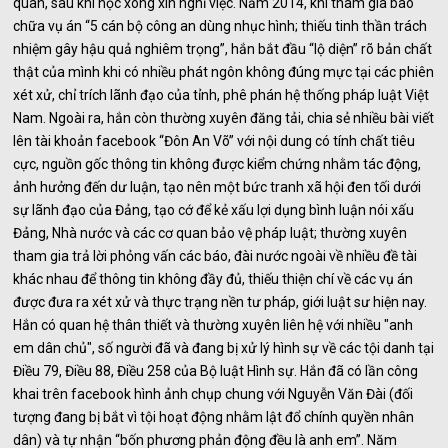
quan, sau khi học xong xin nghỉ việc. Năm 2014, khi tham gia bào
chữa vụ án “5 cán bộ công an dùng nhục hình; thiếu tinh thần trách
nhiệm gây hậu quả nghiêm trọng”, hắn bắt đầu “lộ diện” rõ bản chất
thật của mình khi có nhiều phát ngôn không đúng mực tại các phiên
xét xử, chỉ trích lãnh đạo của tỉnh, phê phán hệ thống pháp luật Việt
Nam. Ngoài ra, hắn còn thường xuyên đăng tải, chia sẻ nhiều bài viết
lên tài khoản facebook “Đôn An Võ” với nội dung có tính chất tiêu
cực, nguồn gốc thông tin không được kiểm chứng nhằm tác động,
ảnh hưởng đến dư luận, tạo nên một bức tranh xã hội đen tối dưới
sự lãnh đạo của Đảng, tạo cớ để kẻ xấu lợi dụng bình luận nói xấu
Đảng, Nhà nước và các cơ quan bảo vệ pháp luật; thường xuyên
tham gia trả lời phỏng vấn các báo, đài nước ngoài về nhiều đề tài
khác nhau để thông tin không đầy đủ, thiếu thiện chí về các vụ án
được đưa ra xét xử và thực trạng nền tư pháp, giới luật sư hiện nay.
Hắn có quan hệ thân thiết và thường xuyên liên hệ với nhiều "anh
em dân chủ", số người đã và đang bị xử lý hình sự về các tội danh tại
Điều 79, Điều 88, Điều 258 của Bộ luật Hình sự. Hắn đã có lần công
khai trên facebook hình ảnh chụp chung với Nguyễn Văn Đài (đối
tượng đang bị bắt vì tội hoạt động nhằm lật đổ chính quyền nhân
dân) và tự nhận “bốn phương phản động đều là anh em”. Năm