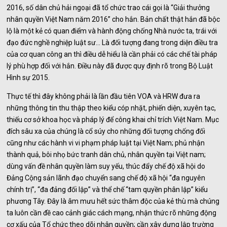
2016, số dân chủ hải ngoại đã tổ chức trao cái gọi là “Giải thưởng
nhân quyền Việt Nam năm 2016” cho hắn. Bản chất thật hắn đã bộc
lộ là một kẻ có quan điểm và hành động chống Nhà nước ta, trái với
đạo đức nghề nghiệp luật sư… Là đối tượng đang trong diện điều tra
của cơ quan công an thì điều dễ hiểu là cần phải có các chế tài pháp
lý phù hợp đối với hắn. Điều này đã được quy định rõ trong Bộ Luật
Hình sự 2015.
Thực tế thì đây không phải là lần đầu tiên VOA và HRW đưa ra
những thông tin thu thập theo kiểu cóp nhặt, phiến diện, xuyên tạc,
thiếu cơ sở khoa học và pháp lý để công khai chỉ trích Việt Nam. Mục
đích sâu xa của chúng là cổ súy cho những đối tượng chống đối
cũng như các hành vi vi phạm pháp luật tại Việt Nam; phủ nhận
thành quả, bôi nhọ bức tranh dân chủ, nhân quyền tại Việt nam;
dùng vấn đề nhân quyền làm suy yếu, thúc đẩy chế độ xã hội do
Đảng Cộng sản lãnh đạo chuyển sang chế độ xã hội “đa nguyên
chính trị”, “đa đảng đối lập” và thể chế “tam quyền phân lập” kiểu
phương Tây. Đây là âm mưu hết sức thâm độc của kẻ thù mà chúng
ta luôn cần đề cao cảnh giác cách mạng, nhận thức rõ những động
cơ xấu của Tổ chức theo dõi nhân quyền; cần xây dựng lập trường