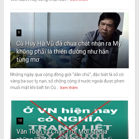
9
Cù Huy Hà Vũ đã chua chát nhận ra Mỹ
không phải là thiên đường như hắn
từng mơ
Những ngày qua cộng đồng giới “dân chủ”, đặc biệt là số cờ
vàng ba sọc tỵ nạn, số chống cộng ở nước ngoài được phen
muối mặt khi biết tin Cù...
Xem thêm
10
Văn Toàn và Chân Trời Mới Media