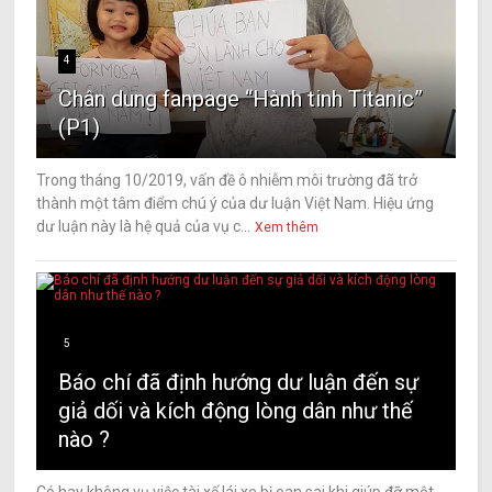
4
Chân dung fanpage “Hành tinh Titanic”
(P1)
Trong tháng 10/2019, vấn đề ô nhiễm môi trường đã trở
thành một tâm điểm chú ý của dư luận Việt Nam. Hiệu ứng
dư luận này là hệ quả của vụ c...
Xem thêm
5
Báo chí đã định hướng dư luận đến sự
giả dối và kích động lòng dân như thế
nào ?