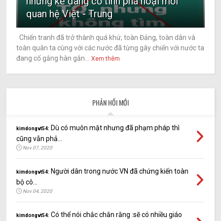
những kẻ đang cố tình phá hoại mối
quan hệ Việt - Trung
Chiến tranh đã trở thành quá khứ, toàn Đảng, toàn dân và
toàn quân ta cùng với các nước đã từng gây chiến với nước ta
đang cố gắng hàn gắn...
Xem thêm
PHẢN HỒI MỚI
Dù có muôn mặt nhưng đã phạm pháp thì
kimdongvt54:
cũng vẫn phả...
Nov 07, 2020
Người dân trong nước VN đã chứng kiến toàn
kimdongvt54:
bộ cô...
Nov 04, 2020
Có thể nói chắc chắn rằng :sẽ có nhiều giáo
kimdongvt54: