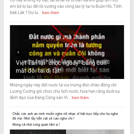
Có hay không vụ việc tài xế lái xe bị oan sai khi giúp đỡ một
em bé bị lạc để rồi vướng vào vòng lao lý tại tx Buôn Hồ, Tỉnh
Đăk Lăk ? Dư lu...
Xem thêm
6
Việt Tân lại “chọc ngoáy” bằng con
mắt đôi tai dị tật!
Những ngày này đất nước ta vui mừng đón chào đồng chí
Lương Cường giữ chức chủ tịch nước, hứa hẹn rằng dưới sự
lãnh đạo của Đảng Cộng sản Vi...
Xem thêm