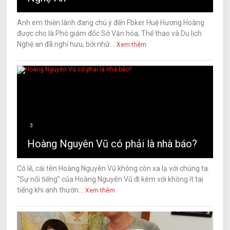
Anh em thiện lành đang chú ý đến Fbker Huệ Hương Hoàng
được cho là Phó giám đốc Sở Văn hóa, Thể thao và Du lịch
Nghệ an đã nghỉ hưu, bởi nhữ...
Xem thêm
3
Hoàng Nguyên Vũ có phải là nhà báo?
Có lẽ, cái tên Hoàng Nguyên Vũ không còn xa lạ với chúng ta.
“Sự nổi tiếng” của Hoàng Nguyên Vũ đi kèm với không ít tai
tiếng khi anh thườn...
Xem thêm