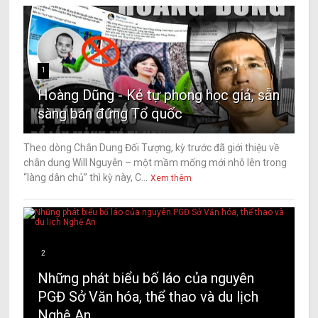
1
Hoàng Dũng - Kẻ tự phong học giả, sẵn
sàng bán đứng Tổ quốc
Theo dòng Chân Dung Đối Tượng, kỳ trước đã giới thiệu về
chân dung Will Nguyễn – một mầm mống mới nhô lên trong
“làng dân chủ” thì kỳ này, C...
Xem thêm
2
Những phát biểu bố láo của nguyên
PGĐ Sở Văn hóa, thể thao và du lịch
Nghệ An