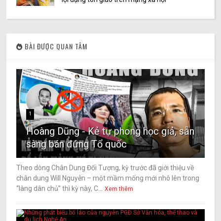
BÀI ĐƯỢC QUAN TÂM
1
Hoàng Dũng - Kẻ tự phong học giả, sẵn
sàng bán đứng Tổ quốc
Theo dòng Chân Dung Đối Tượng, kỳ trước đã giới thiệu về
chân dung Will Nguyễn – một mầm mống mới nhô lên trong
“làng dân chủ” thì kỳ này, C...
Xem thêm