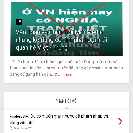
10
Văn Toàn và Chân Trời Mới Media
những kẻ đang cố tình phá hoại mối
quan hệ Việt - Trung
Chiến tranh đã trở thành quá khứ, toàn Đảng, toàn dân và
toàn quân ta cùng với các nước đã từng gây chiến với nước ta
đang cố gắng hàn gắn...
Xem thêm
PHẢN HỒI MỚI
Dù có muôn mặt nhưng đã phạm pháp thì
kimdongvt54:
cũng vẫn phả...
Nov 07, 2020