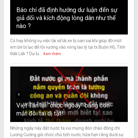
Báo chí đã định hướng dư luận đến sự
giả dối và kích động lòng dân như thế
nào ?
Có hay không vụ việc tài xế lái xe bị oan sai khi giúp đỡ một
em bé bị lạc để rồi vướng vào vòng lao lý tại tx Buôn Hồ, Tỉnh
Đăk Lăk ? Dư lu...
Xem thêm
6
Việt Tân lại “chọc ngoáy” bằng con
mắt đôi tai dị tật!
Những ngày này đất nước ta vui mừng đón chào đồng chí
Lương Cường giữ chức chủ tịch nước, hứa hẹn rằng dưới sự