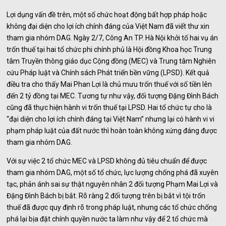
Lợi dụng vấn đề trên, một số chức hoạt động bất hợp pháp hoặc
không đại diện cho lợi ích chính đáng của Việt Nam đã viết thư xin
tham gia nhóm DAG. Ngày 2/7, Công An TP. Hà Nội khởi tố hai vụ án
trốn thuế tại hai tổ chức phi chính phủ là Hội đồng Khoa học Trung
tâm Truyền thông giáo dục Cộng đồng (MEC) và Trung tâm Nghiên
cứu Pháp luật và Chính sách Phát triển bền vững (LPSD). Kết quả
điều tra cho thấy Mai Phan Lợi là chủ mưu trốn thuế với số tiền lên
đến 2 tỷ đồng tại MEC. Tương tự như vậy, đối tượng Đặng Đình Bách
cũng đã thực hiện hành vi trốn thuế tại LPSD. Hai tổ chức tự cho là
“đại diện cho lợi ích chính đáng tại Việt Nam” nhưng lại có hành vi vi
phạm pháp luật của đất nước thì hoàn toàn không xứng đáng được
tham gia nhóm DAG.
Với sự việc 2 tổ chức MEC và LPSD không đủ tiêu chuẩn để được
tham gia nhóm DAG, một số tổ chức, lực lượng chống phá đã xuyên
tạc, phản ánh sai sự thật nguyên nhân 2 đối tượng Phạm Mai Lợi và
Đặng Đình Bách bị bắt. Rõ ràng 2 đối tượng trên bị bắt vì tội trốn
thuế đã được quy định rõ trong pháp luật, nhưng các tổ chức chống
phá lại bịa đặt chính quyền nước ta làm như vậy để 2 tổ chức mà