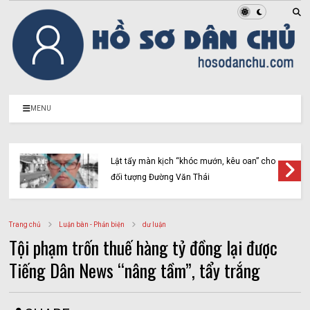
MENU
Lật tẩy màn kịch “khóc mướn, kêu oan” cho
đối tượng Đường Văn Thái
Trang chủ
Luận bàn - Phản biện
dư luận
Tội phạm trốn thuế hàng tỷ đồng lại được
Tiếng Dân News “nâng tầm”, tẩy trắng