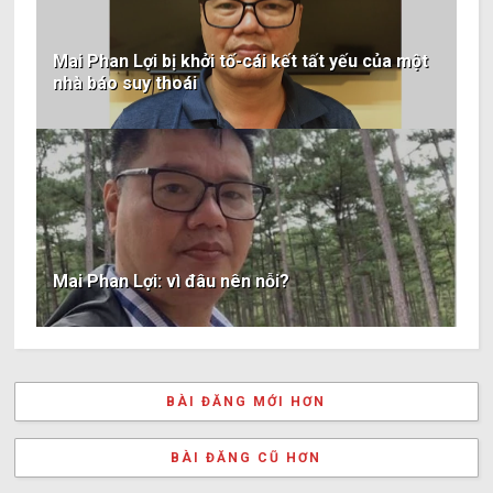
Mai Phan Lợi bị khởi tố-cái kết tất yếu của một
nhà báo suy thoái
Mai Phan Lợi: vì đâu nên nỗi?
BÀI ĐĂNG MỚI HƠN
BÀI ĐĂNG CŨ HƠN