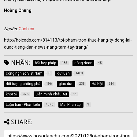
Hoàng Chung
Nguồn:
Cánh cò
http://hoicodo.com/814113/toi-pham-tron-thue-hang-ty-dong-lai-
duoc-tieng-dan-news-nang-tam-tay-trang/
NHÃN:
bất hợp pháp
công đoàn
135
45
công nghiệp Việt Nam
dư luận
6
1403
đối tượng chống phá
giáo dục
Hà Nội
196
238
614
khởi tố
Liên minh châu Âu
376
38
Luận bàn - Phản biện
Mai Phan Lợi
4576
9
SHARE: