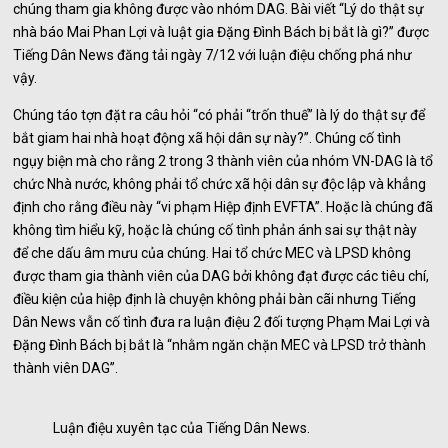
chúng tham gia không được vào nhóm DAG. Bài viết “Lý do thật sự
nhà báo Mai Phan Lợi và luật gia Đặng Đình Bách bị bắt là gì?” được
Tiếng Dân News đăng tải ngày 7/12 với luận điệu chống phá như
vậy.
Chúng táo tợn đặt ra câu hỏi “có phải “trốn thuế” là lý do thật sự để
bắt giam hai nhà hoạt động xã hội dân sự này?”. Chúng cố tình
ngụy biện mà cho rằng 2 trong 3 thành viên của nhóm VN-DAG là tổ
chức Nhà nước, không phải tổ chức xã hội dân sự độc lập và khẳng
định cho rằng điều này “vi phạm Hiệp định EVFTA”. Hoặc là chúng đã
không tìm hiểu kỹ, hoặc là chúng cố tình phản ánh sai sự thật này
để che dấu âm mưu của chúng. Hai tổ chức MEC và LPSD không
được tham gia thành viên của DAG bởi không đạt được các tiêu chí,
điều kiện của hiệp định là chuyện không phải bàn cãi nhưng Tiếng
Dân News vẫn cố tình đưa ra luận điệu 2 đối tượng Phạm Mai Lợi và
Đặng Đình Bách bị bắt là “nhằm ngăn chặn MEC và LPSD trở thành
thành viên DAG”.
Luận điệu xuyên tạc của Tiếng Dân News.