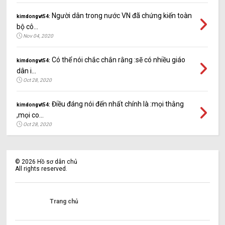
Người dân trong nước VN đã chứng kiến toàn
kimdongvt54:
bộ cô...
Nov 04, 2020
Có thể nói chắc chắn rằng :sẽ có nhiều giáo
kimdongvt54:
dân i...
Oct 28, 2020
Điều đáng nói đến nhất chính là :mọi thằng
kimdongvt54:
,mọi co...
Oct 28, 2020
©
2026
Hồ sơ dân chủ
All rights reserved.
Trang chủ