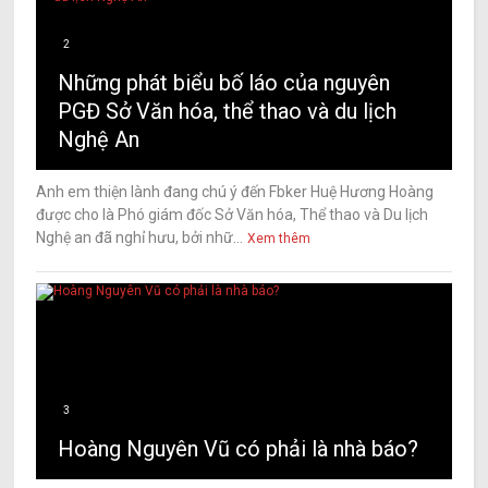
2
Những phát biểu bố láo của nguyên
PGĐ Sở Văn hóa, thể thao và du lịch
Nghệ An
Anh em thiện lành đang chú ý đến Fbker Huệ Hương Hoàng
được cho là Phó giám đốc Sở Văn hóa, Thể thao và Du lịch
Nghệ an đã nghỉ hưu, bởi nhữ...
Xem thêm
3
Hoàng Nguyên Vũ có phải là nhà báo?