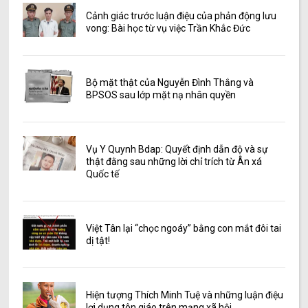
Cảnh giác trước luận điệu của phản động lưu
vong: Bài học từ vụ việc Trần Khắc Đức
Bộ mặt thật của Nguyễn Đình Thắng và
BPSOS sau lớp mặt nạ nhân quyền
Vụ Y Quynh Bdap: Quyết định dẫn độ và sự
thật đằng sau những lời chỉ trích từ Ân xá
Quốc tế
Việt Tân lại “chọc ngoáy” bằng con mắt đôi tai
dị tật!
Hiện tượng Thích Minh Tuệ và những luận điệu
lợi dụng tôn giáo trên mạng xã hội