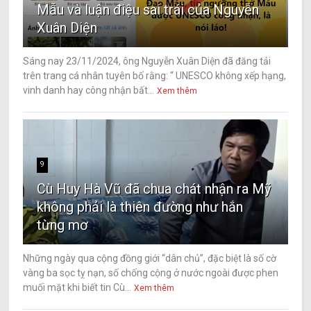
Mẫu và luận điệu sai trái của Nguyễn
Xuân Diện
Sáng nay 23/11/2024, ông Nguyễn Xuân Diện đã đăng tải
trên trang cá nhân tuyên bố rằng: “ UNESCO không xếp hạng,
vinh danh hay công nhận bất...
Xem thêm
9
Cù Huy Hà Vũ đã chua chát nhận ra Mỹ
không phải là thiên đường như hắn
từng mơ
Những ngày qua cộng đồng giới “dân chủ”, đặc biệt là số cờ
vàng ba sọc tỵ nạn, số chống cộng ở nước ngoài được phen
muối mặt khi biết tin Cù...
Xem thêm