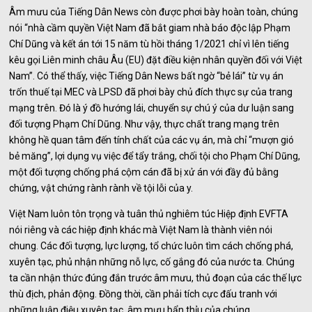
Âm mưu của Tiếng Dân News còn được phơi bày hoàn toàn, chúng
nói “nhà cầm quyền Việt Nam đã bắt giam nhà báo độc lập Phạm
Chí Dũng và kết án tới 15 năm tù hồi tháng 1/2021 chỉ vì lên tiếng
kêu gọi Liên minh châu Âu (EU) đặt điều kiện nhân quyền đối với Việt
Nam”. Có thể thấy, việc Tiếng Dân News bất ngờ “bẻ lái” từ vụ án
trốn thuế tại MEC và LPSD đã phơi bày chủ đích thực sự của trang
mạng trên. Đó là ý đồ hướng lái, chuyển sự chú ý của dư luận sang
đối tượng Phạm Chí Dũng. Như vậy, thực chất trang mạng trên
không hề quan tâm đến tính chất của các vụ án, mà chỉ “mượn gió
bẻ măng”, lợi dụng vụ việc để tẩy trắng, chối tội cho Phạm Chí Dũng,
một đối tượng chống phá cộm cán đã bị xử án với đầy đủ bằng
chứng, vật chứng rành rành về tội lỗi của y.
Việt Nam luôn tôn trọng và tuân thủ nghiêm túc Hiệp định EVFTA
nói riêng và các hiệp định khác mà Việt Nam là thành viên nói
chung. Các đối tượng, lực lượng, tổ chức luôn tìm cách chống phá,
xuyên tạc, phủ nhận những nỗ lực, cố gắng đó của nước ta. Chúng
ta cần nhận thức đúng đắn trước âm mưu, thủ đoạn của các thế lực
thù địch, phản động. Đồng thời, cần phải tích cực đấu tranh với
những luận điệu xuyên tạc, âm mưu bẩn thỉu của chúng.