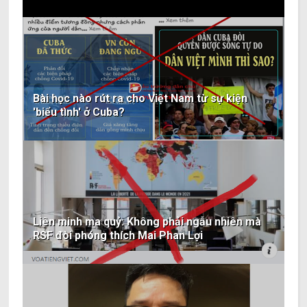
Bài học nào rút ra cho Việt Nam từ sự kiện
'biểu tình' ở Cuba?
Liên minh ma quỷ: Không phải ngẫu nhiên mà
RSF đòi phóng thích Mai Phan Lợi