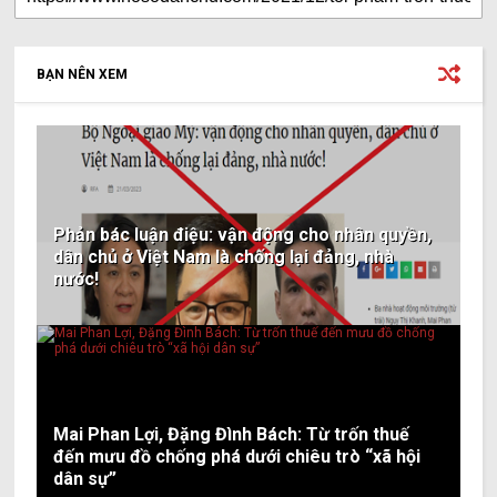
BẠN NÊN XEM
Phản bác luận điệu: vận động cho nhân quyền,
dân chủ ở Việt Nam là chống lại đảng, nhà
nước!
Mai Phan Lợi, Đặng Đình Bách: Từ trốn thuế
đến mưu đồ chống phá dưới chiêu trò “xã hội
dân sự”