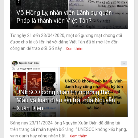
7
Võ Hồng Ly, nhân viên Lãnh sự quán
Pháp là thành viên Việt Tân?
Từ ngày 21 đến 23/04/2020, một số gương mặt chống đối
được cho là có liên hệ với đảng Việt Tân đã bị mời lên đồn
công an để trao đổi. Số này...
Xem thêm
8
UNESCO công nhận tín ngưỡng thờ
Mẫu và luận điệu sai trái của Nguyễn
Xuân Diện
Sáng nay 23/11/2024, ông Nguyễn Xuân Diện đã đăng tải
trên trang cá nhân tuyên bố rằng: “ UNESCO không xếp hạng,
vinh danh hay công nhận bất...
Xem thêm