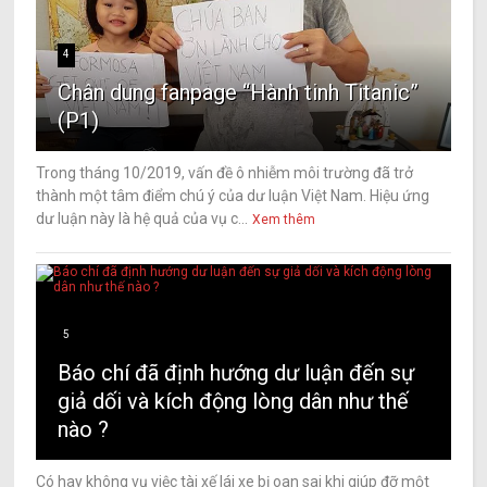
4
Chân dung fanpage “Hành tinh Titanic”
(P1)
Trong tháng 10/2019, vấn đề ô nhiễm môi trường đã trở
thành một tâm điểm chú ý của dư luận Việt Nam. Hiệu ứng
dư luận này là hệ quả của vụ c...
Xem thêm
5
Báo chí đã định hướng dư luận đến sự
giả dối và kích động lòng dân như thế
nào ?
Có hay không vụ việc tài xế lái xe bị oan sai khi giúp đỡ một