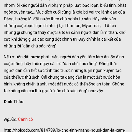
nhóm lôi kéo người dân vi phạm pháp luật, bạo loạn, biểu tình, phát
ngôn xuyên tạc,.. Mục đích cuối cùng là xóa bỏ vai trò lãnh đạo của
Đảng, hướng lái đất nước theo chủ nghĩa tư sản. Hãy nhìn vào
những cuộc bạo loạn chính trị tại Thái Lan, Myanmar,… Tất cả
những gì chúng ta thấy được là toàn cảnh người dân lầm than, khổ
cực khi đứng giữa các xung đột chính trị. Đấy chính là cái kết của
những lời “dân chủ sáo rỗng”.
Nếu muốn đất nước phát triển, người dân yên tâm làm ăn, ổn định
cuộc sống, hãy thôi ngay cái trò “dân chủ sáo rỗng”. Đồng thời,
người dân cần hết sức tỉnh táo trước những luận ngôn xuyên tạc
của thế lực thù địch. Cái chúng ta đang cần là một đất nước hòa
bình, không chiến tranh, một đất nước có thể sống an toàn. Chúng
ta không cần cái thứ gọi là “dân chủ sáo rỗng” như vậy.
Đinh Thảo
Nguồn:
Cánh cò
http://hoicodo.com/814789/lo-cho-tinh-mang-nguoi-dan-la-xam-