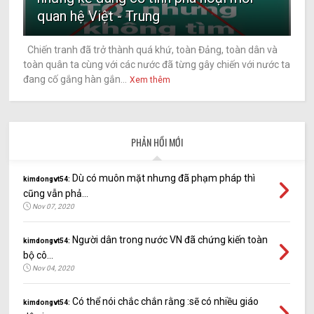
quan hệ Việt - Trung
Chiến tranh đã trở thành quá khứ, toàn Đảng, toàn dân và
toàn quân ta cùng với các nước đã từng gây chiến với nước ta
đang cố gắng hàn gắn...
Xem thêm
PHẢN HỒI MỚI
Dù có muôn mặt nhưng đã phạm pháp thì
kimdongvt54:
cũng vẫn phả...
Nov 07, 2020
Người dân trong nước VN đã chứng kiến toàn
kimdongvt54:
bộ cô...
Nov 04, 2020
Có thể nói chắc chắn rằng :sẽ có nhiều giáo
kimdongvt54: