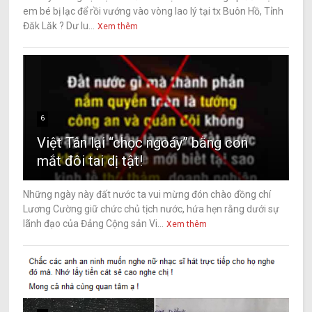
em bé bị lạc để rồi vướng vào vòng lao lý tại tx Buôn Hồ, Tỉnh
Đăk Lăk ? Dư lu...
Xem thêm
6
Việt Tân lại “chọc ngoáy” bằng con
mắt đôi tai dị tật!
Những ngày này đất nước ta vui mừng đón chào đồng chí
Lương Cường giữ chức chủ tịch nước, hứa hẹn rằng dưới sự
lãnh đạo của Đảng Cộng sản Vi...
Xem thêm