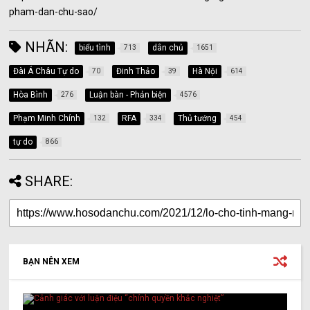
pham-dan-chu-sao/
NHÃN:
biểu tình
dân chủ
713
1651
Đài Á Châu Tự do
Đinh Thảo
Hà Nội
70
39
614
Hòa Bình
Luận bàn - Phản biện
276
4576
Phạm Minh Chính
RFA
Thủ tướng
132
334
454
tự do
866
SHARE:
BẠN NÊN XEM