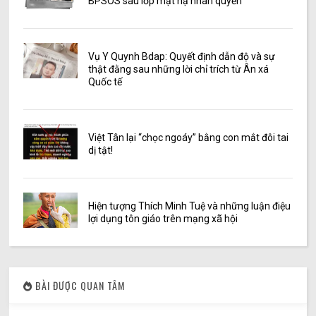
BPSOS sau lớp mặt nạ nhân quyền
Vụ Y Quynh Bdap: Quyết định dẫn độ và sự
thật đằng sau những lời chỉ trích từ Ân xá
Quốc tế
Việt Tân lại “chọc ngoáy” bằng con mắt đôi tai
dị tật!
Hiện tượng Thích Minh Tuệ và những luận điệu
lợi dụng tôn giáo trên mạng xã hội
BÀI ĐƯỢC QUAN TÂM