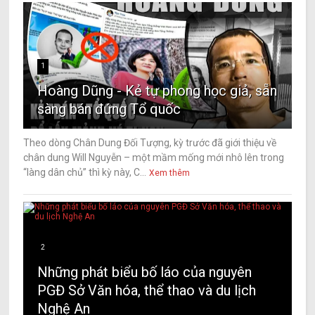
1
Hoàng Dũng - Kẻ tự phong học giả, sẵn
sàng bán đứng Tổ quốc
Theo dòng Chân Dung Đối Tượng, kỳ trước đã giới thiệu về
chân dung Will Nguyễn – một mầm mống mới nhô lên trong
“làng dân chủ” thì kỳ này, C...
Xem thêm
2
Những phát biểu bố láo của nguyên
PGĐ Sở Văn hóa, thể thao và du lịch
Nghệ An