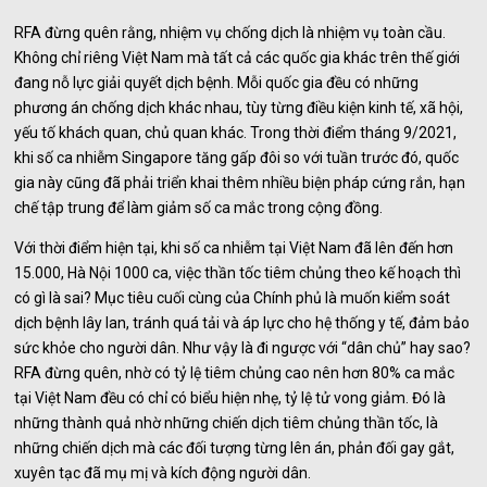
RFA đừng quên rằng, nhiệm vụ chống dịch là nhiệm vụ toàn cầu.
Không chỉ riêng Việt Nam mà tất cả các quốc gia khác trên thế giới
đang nỗ lực giải quyết dịch bệnh. Mỗi quốc gia đều có những
phương án chống dịch khác nhau, tùy từng điều kiện kinh tế, xã hội,
yếu tố khách quan, chủ quan khác. Trong thời điểm tháng 9/2021,
khi số ca nhiễm Singapore tăng gấp đôi so với tuần trước đó, quốc
gia này cũng đã phải triển khai thêm nhiều biện pháp cứng rắn, hạn
chế tập trung để làm giảm số ca mắc trong cộng đồng.
Với thời điểm hiện tại, khi số ca nhiễm tại Việt Nam đã lên đến hơn
15.000, Hà Nội 1000 ca, việc thần tốc tiêm chủng theo kế hoạch thì
có gì là sai? Mục tiêu cuối cùng của Chính phủ là muốn kiểm soát
dịch bệnh lây lan, tránh quá tải và áp lực cho hệ thống y tế, đảm bảo
sức khỏe cho người dân. Như vậy là đi ngược với “dân chủ” hay sao?
RFA đừng quên, nhờ có tỷ lệ tiêm chủng cao nên hơn 80% ca mắc
tại Việt Nam đều có chỉ có biểu hiện nhẹ, tỷ lệ tử vong giảm. Đó là
những thành quả nhờ những chiến dịch tiêm chủng thần tốc, là
những chiến dịch mà các đối tượng từng lên án, phản đối gay gắt,
xuyên tạc đã mụ mị và kích động người dân.