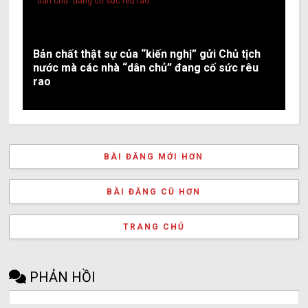
Bản chất thật sự của “kiến nghị” gửi Chủ tịch
nước mà các nhà “dân chủ” đang cố sức rêu
rao
BÀI ĐĂNG MỚI HƠN
BÀI ĐĂNG CŨ HƠN
TRANG CHỦ
PHẢN HỒI