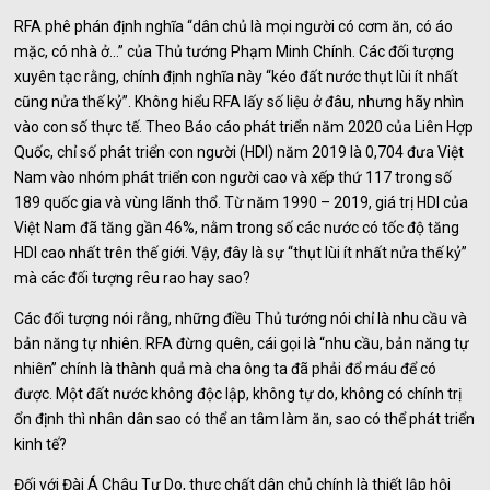
RFA phê phán định nghĩa “dân chủ là mọi người có cơm ăn, có áo
mặc, có nhà ở…” của Thủ tướng Phạm Minh Chính. Các đối tượng
xuyên tạc rằng, chính định nghĩa này “kéo đất nước thụt lùi ít nhất
cũng nửa thế kỷ”. Không hiểu RFA lấy số liệu ở đâu, nhưng hãy nhìn
vào con số thực tế. Theo Báo cáo phát triển năm 2020 của Liên Hợp
Quốc, chỉ số phát triển con người (HDI) năm 2019 là 0,704 đưa Việt
Nam vào nhóm phát triển con người cao và xếp thứ 117 trong số
189 quốc gia và vùng lãnh thổ. Từ năm 1990 – 2019, giá trị HDI của
Việt Nam đã tăng gần 46%, nằm trong số các nước có tốc độ tăng
HDI cao nhất trên thế giới. Vậy, đây là sự “thụt lùi ít nhất nửa thế kỷ”
mà các đối tượng rêu rao hay sao?
Các đối tượng nói rằng, những điều Thủ tướng nói chỉ là nhu cầu và
bản năng tự nhiên. RFA đừng quên, cái gọi là “nhu cầu, bản năng tự
nhiên” chính là thành quả mà cha ông ta đã phải đổ máu để có
được. Một đất nước không độc lập, không tự do, không có chính trị
ổn định thì nhân dân sao có thể an tâm làm ăn, sao có thể phát triển
kinh tế?
Đối với Đài Á Châu Tự Do, thực chất dân chủ chính là thiết lập hội