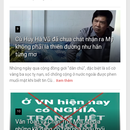
9
Cù Huy Hà Vũ đã chua chát nhận ra Mỹ
không phải là thiên đường như hắn
từng mơ
Những ngày qua cộng đồng giới “dân chủ”, đặc biệt là số cờ
vàng ba sọc tỵ nạn, số chống cộng ở nước ngoài được phen
muối mặt khi biết tin Cù...
Xem thêm
10
Văn Toàn và Chân Trời Mới Media
những kẻ đang cố tình phá hoại mối