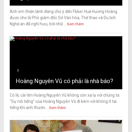
Anh em thiện lành đang chú ý đến Fbker Huệ Hương Hoàng
được cho là Phó giám đốc Sở Văn hóa, Thể thao và Du lịch
Nghệ an đã nghỉ hưu, bởi nhữ...
Xem thêm
3
Hoàng Nguyên Vũ có phải là nhà báo?
Có lẽ, cái tên Hoàng Nguyên Vũ không còn xa lạ với chúng ta.
“Sự nổi tiếng” của Hoàng Nguyên Vũ đi kèm với không ít tai
tiếng khi anh thườn...
Xem thêm