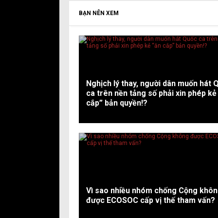
BẠN NÊN XEM
Nghịch lý thay, người dân muốn hát 
ca trên nền tảng số phải xin phép kẻ
cắp” bản quyền!?
Vì sao nhiều nhóm chống Cộng khô
được ECOSOC cấp vị thế tham vấn?