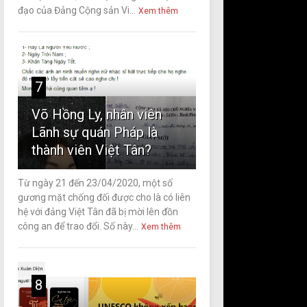
đạo của Đảng Cộng sản Vi...
Xem thêm
7
Võ Hồng Ly, nhân viên
Lãnh sự quán Pháp là
thành viên Việt Tân?
Từ ngày 21 đến 23/04/2020, một số
gương mặt chống đối được cho là có liên
hệ với đảng Việt Tân đã bị mời lên đồn
công an để trao đổi. Số này...
Xem thêm
8