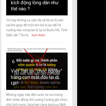
kích động lòng dân như
thế nào ?
Có hay không vụ việc tài xế lái xe bị oan
sai khi giúp đỡ một em bé bị lạc để rồi
vướng vào vòng lao lý tại tx Buôn Hồ, Tỉnh
Đăk Lăk ? Dư lu...
Xem thêm
6
Việt Tân lại “chọc ngoáy”
bằng con mắt đôi tai dị
tật!
Những ngày này đất nước ta vui mừng
đón chào đồng chí Lương Cường giữ chức
chủ tịch nước, hứa hẹn rằng dưới sự lãnh