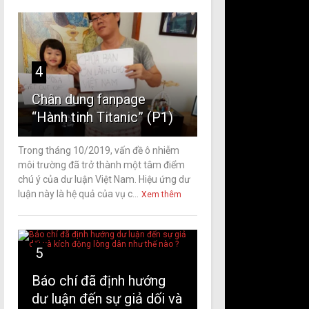
4
Chân dung fanpage
“Hành tinh Titanic” (P1)
Trong tháng 10/2019, vấn đề ô nhiễm
môi trường đã trở thành một tâm điểm
chú ý của dư luận Việt Nam. Hiệu ứng dư
luận này là hệ quả của vụ c...
Xem thêm
5
Báo chí đã định hướng
dư luận đến sự giả dối và