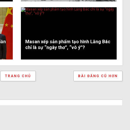
uần
Masan xếp sản phẩm tạo hình Lăng Bác
chỉ là sự “ngây thơ”, “vô ý”?
TRANG CHỦ
BÀI ĐĂNG CŨ HƠN