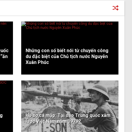
Quốc
Những con số biết nói từ chuyến công
 “ăn
du đặc biệt của Chủ tịch nước Nguyễn
Xuân Phúc
ng
Hồ sơ cá mập: Tại sao Trung quốc xâm
lược Việt Nam năm 1979?