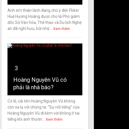
Anh em thiện lành đang chú ý đến Fbker
Huệ Hương Hoàng được cho là Phó giám
đốc Sở Văn hóa, Thể thao và Du lịch Nghệ
an đã nghỉ hưu, bởi nhữ...
Xem thêm
3
Hoàng Nguyên Vũ có
phải là nhà báo?
Có lẽ, cái tên Hoàng Nguyên Vũ không
còn xa lạ với chúng ta. “Sự nổi tiếng” của
Hoàng Nguyên Vũ đi kèm với không ít tai
tiếng khi anh thườn...
Xem thêm