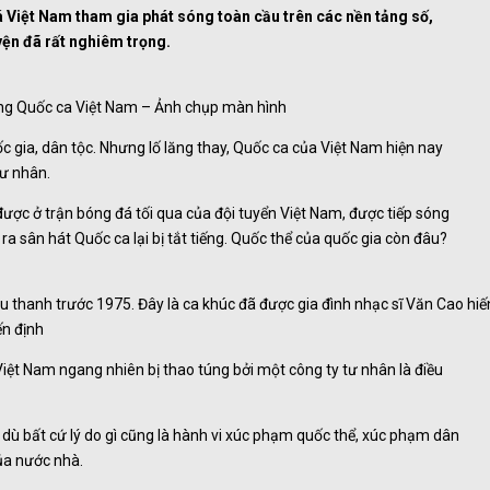
á Việt Nam tham gia phát sóng toàn cầu trên các nền tảng số,
uyện đã rất nghiêm trọng.
 tiếng Quốc ca Việt Nam – Ảnh chụp màn hình
c gia, dân tộc. Nhưng lố lăng thay, Quốc ca của Việt Nam hiện nay
tư nhân.
ược ở trận bóng đá tối qua của đội tuyển Việt Nam, được tiếp sóng
 ra sân hát Quốc ca lại bị tắt tiếng. Quốc thể của quốc gia còn đâu?
u thanh trước 1975. Đây là ca khúc đã được gia đình nhạc sĩ Văn Cao hiế
ến định
iệt Nam ngang nhiên bị thao túng bởi một công ty tư nhân là điều
dù bất cứ lý do gì cũng là hành vi xúc phạm quốc thể, xúc phạm dân
của nước nhà.