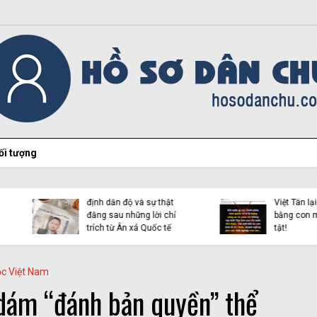
ối tượng
Hiện tượng Thích Minh
Việt Tân lại “chọc ngoáy”
Tuệ và những luận điệu l
bằng con mắt đôi tai dị
dụng tôn giáo trên mạn
tật!
xã hội
ộc Việt Nam
 dám “đánh bản quyền” thể