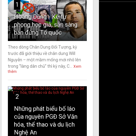
1
Hoàng Dũng - Kẻ tự
phong học giả, sẵn sàng
bán đứng Tổ quốc
Theo dòng Chân Dung Đối Tượng, kỳ
trước đã giới thiệu về chân dung Will
Nguyễn – một mầm mống mới nhô lên
trong “làng dân chủ” thì kỳ này, C...
Xem
thêm
2
Những phát biểu bố láo
của nguyên PGĐ Sở Văn
hóa, thể thao và du lịch
Nghệ An