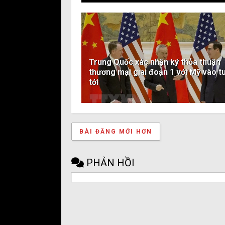
Trung Quốc xác nhận ký thỏa thuận
thương mại giai đoạn 1 với Mỹ vào t
tới
BÀI ĐĂNG MỚI HƠN
PHẢN HỒI