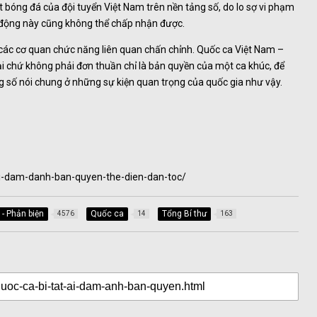
t bóng đá của đội tuyển Việt Nam trên nền tảng số, do lo sợ vi phạm
 động này cũng không thể chấp nhận được.
các cơ quan chức năng liên quan chấn chỉnh. Quốc ca Việt Nam –
ại chứ không phải đơn thuần chỉ là bản quyền của một ca khúc, để
ảng số nói chung ở những sự kiện quan trọng của quốc gia như vậy.
ai-dam-danh-ban-quyen-the-dien-dan-toc/
 - Phản biện
Quốc ca
Tổng Bí thư
4576
14
163