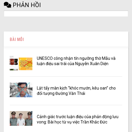
PHẢN HỒI
BÀI MỚI
UNESCO công nhận tín ngưỡng thờ Mẫu và
luận điệu sai trái của Nguyễn Xuân Diện
Lật tẩy màn kịch “khóc mướn, kêu oan” cho
đối tượng Đường Văn Thái
Cảnh giác trước luận điệu của phản động lưu
vong: Bài học từ vụ việc Trần Khắc Đức