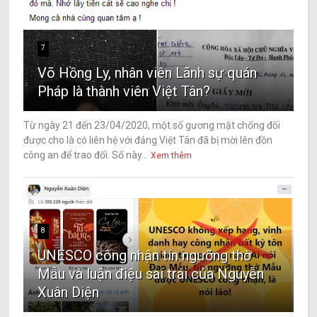
7
Võ Hồng Ly, nhân viên Lãnh sự quán
Pháp là thành viên Việt Tân?
Từ ngày 21 đến 23/04/2020, một số gương mặt chống đối
được cho là có liên hệ với đảng Việt Tân đã bị mời lên đồn
công an để trao đổi. Số này...
Xem thêm
8
UNESCO công nhận tín ngưỡng thờ
Mẫu và luận điệu sai trái của Nguyễn
Xuân Diện