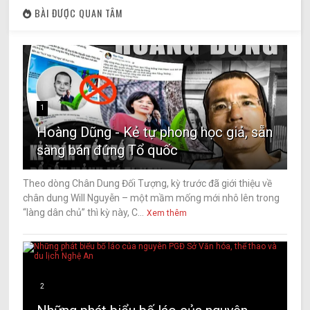
BÀI ĐƯỢC QUAN TÂM
1
Hoàng Dũng - Kẻ tự phong học giả, sẵn
sàng bán đứng Tổ quốc
Theo dòng Chân Dung Đối Tượng, kỳ trước đã giới thiệu về
chân dung Will Nguyễn – một mầm mống mới nhô lên trong
“làng dân chủ” thì kỳ này, C...
Xem thêm
2