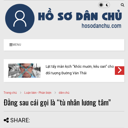
MENU
Lật tẩy màn kịch “khóc mướn, kêu oan” cho
đối tượng Đường Văn Thái
Trang chủ
Luận bàn - Phản biện
dân chủ
Đằng sau cái gọi là “tù nhân lương tâm”
SHARE: