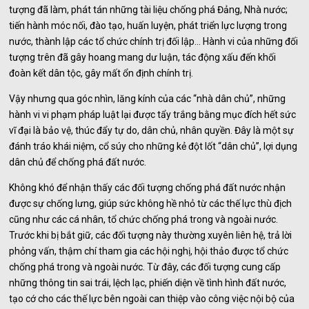
tượng đã làm, phát tán những tài liệu chống phá Đảng, Nhà nước;
tiến hành móc nối, đào tạo, huấn luyện, phát triển lực lượng trong
nước, thành lập các tổ chức chính trị đối lập… Hành vi của những đối
tượng trên đã gây hoang mang dư luận, tác động xấu đến khối
đoàn kết dân tộc, gây mất ổn định chính trị.
Vậy nhưng qua góc nhìn, lăng kính của các “nhà dân chủ”, những
hành vi vi phạm pháp luật lại được tẩy trắng bằng mục đích hết sức
vĩ đại là bảo vệ, thúc đẩy tự do, dân chủ, nhân quyền. Đây là một sự
đánh tráo khái niệm, cổ súy cho những kẻ đột lốt “dân chủ”, lợi dụng
dân chủ để chống phá đất nước.
Không khó để nhận thấy các đối tượng chống phá đất nước nhận
được sự chống lưng, giúp sức không hề nhỏ từ các thế lực thù địch
cũng như các cá nhân, tổ chức chống phá trong và ngoài nước.
Trước khi bị bắt giữ, các đối tượng này thường xuyên liên hệ, trả lời
phỏng vấn, thậm chí tham gia các hội nghị, hội thảo được tổ chức
chống phá trong và ngoài nước. Từ đây, các đối tượng cung cấp
những thông tin sai trái, lệch lạc, phiến diện về tình hình đất nước,
tạo cớ cho các thế lực bên ngoài can thiệp vào công việc nội bộ của