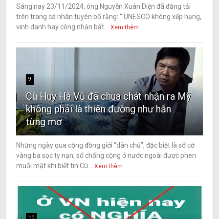
Sáng nay 23/11/2024, ông Nguyễn Xuân Diện đã đăng tải
trên trang cá nhân tuyên bố rằng: “ UNESCO không xếp hạng,
vinh danh hay công nhận bất...
Xem thêm
9
Cù Huy Hà Vũ đã chua chát nhận ra Mỹ
không phải là thiên đường như hắn
từng mơ
Những ngày qua cộng đồng giới “dân chủ”, đặc biệt là số cờ
vàng ba sọc tỵ nạn, số chống cộng ở nước ngoài được phen
muối mặt khi biết tin Cù...
Xem thêm
10