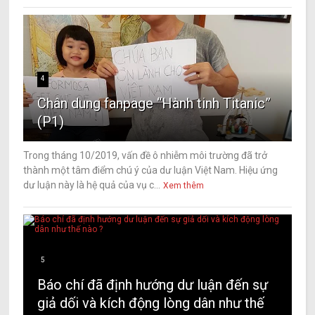
4
Chân dung fanpage “Hành tinh Titanic”
(P1)
Trong tháng 10/2019, vấn đề ô nhiễm môi trường đã trở
thành một tâm điểm chú ý của dư luận Việt Nam. Hiệu ứng
dư luận này là hệ quả của vụ c...
Xem thêm
5
Báo chí đã định hướng dư luận đến sự
giả dối và kích động lòng dân như thế