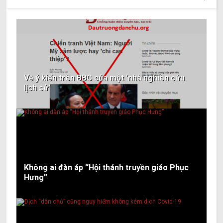
Về ý kiến trên BBC của một 'nhà nghiên cứu
lịch sử'
Không ai đàn áp “Hội thánh truyền giáo Phục
Hưng”