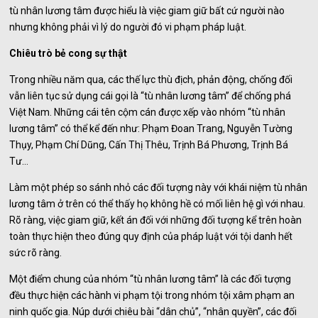
tù nhân lương tâm được hiểu là việc giam giữ bất cứ người nào
nhưng không phải vì lý do người đó vi phạm pháp luật.
Chiêu trò bẻ cong sự thật
Trong nhiều năm qua, các thế lực thù địch, phản động, chống đối
vẫn liên tục sử dụng cái gọi là “tù nhân lương tâm” để chống phá
Việt Nam. Những cái tên cộm cán được xếp vào nhóm “tù nhân
lương tâm” có thể kể đến như: Phạm Đoan Trang, Nguyễn Tường
Thụy, Phạm Chí Dũng, Cấn Thị Thêu, Trịnh Bá Phương, Trịnh Bá
Tư…
Làm một phép so sánh nhỏ các đối tượng này với khái niệm tù nhân
lương tâm ở trên có thể thấy họ không hề có mối liên hệ gì với nhau.
Rõ ràng, việc giam giữ, kết án đối với những đối tượng kể trên hoàn
toàn thực hiện theo đúng quy định của pháp luật với tội danh hết
sức rõ ràng.
Một điểm chung của nhóm “tù nhân lương tâm” là các đối tượng
đều thực hiện các hành vi phạm tội trong nhóm tội xâm phạm an
ninh quốc gia. Núp dưới chiêu bài “dân chủ”, “nhân quyền”, các đối