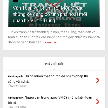
Văn Toàn và Chân Trời Mới Media
những kẻ đang cố tình phá hoại mối
quan hệ Việt - Trung
Chiến tranh đã trở thành quá khứ, toàn Đảng, toàn dân và
toàn quân ta cùng với các nước đã từng gây chiến với nước ta
đang cố gắng hàn gắn...
Xem thêm
PHẢN HỒI MỚI
Dù có muôn mặt nhưng đã phạm pháp thì
kimdongvt54:
cũng vẫn phả...
Nov 07, 2020
Người dân trong nước VN đã chứng kiến toàn
kimdongvt54:
bộ cô...
Nov 04, 2020