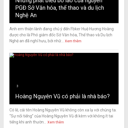
Những phát biểu bố láo của nguyên
PGĐ Sở Văn hóa, thể thao và du lịch
Nghệ An
Anh em thiện lành đang chú ý đến Fbker Huệ Hương Hoàng
được cho là Phó giám đốc Sở Văn hóa, Thể thao và Du lịch
Nghệ an đã nghỉ hưu, bởi nhữ...
Xem thêm
3
Hoàng Nguyên Vũ có phải là nhà báo?
Có lẽ, cái tên Hoàng Nguyên Vũ không còn xa lạ với chúng ta.
“Sự nổi tiếng” của Hoàng Nguyên Vũ đi kèm với không ít tai
tiếng khi anh thườn...
Xem thêm