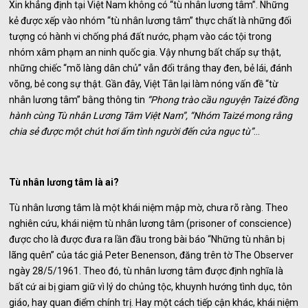
Xin khẳng định tại Việt Nam không có “tù nhân lương tâm”. Những
kẻ được xếp vào nhóm “tù nhân lương tâm” thực chất là những đối
tượng có hành vi chống phá đất nước, phạm vào các tội trong
nhóm xâm phạm an ninh quốc gia. Vậy nhưng bất chấp sự thật,
những chiếc “mõ làng dân chủ” vẫn đổi trắng thay đen, bẻ lái, đánh
võng, bẻ cong sự thật. Gần đây, Việt Tân lại làm nóng vấn đề “từ
nhân lương tâm” bằng thông tin
“Phong trào cầu nguyện Taizé đồng
hành cùng Tù nhân Lương Tâm Việt Nam”, “Nhóm Taizé mong rằng
chia sẻ được một chút hơi ấm tình người đến cửa ngục tù”
…
Tù nhân lương tâm là ai?
Tù nhân lương tâm là một khái niệm mập mờ, chưa rõ ràng. Theo
nghiên cứu, khái niệm tù nhân lương tâm (prisoner of conscience)
được cho là được đưa ra lần đầu trong bài báo “Những tù nhân bị
lãng quên” của tác giả Peter Benenson, đăng trên tờ The Observer
ngày 28/5/1961. Theo đó, tù nhân lương tâm được định nghĩa là
bất cứ ai bị giam giữ vì lý do chủng tộc, khuynh hướng tình dục, tôn
giáo, hay quan điểm chính trị. Hay một cách tiếp cận khác, khái niệm