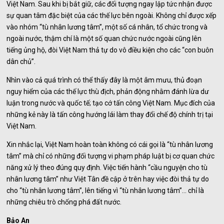
Việt Nam. Sau khi bị bắt giữ, các đối tượng ngay lập tức nhận được
sự quan tâm đặc biệt của các thế lực bên ngoài. Không chỉ được xếp
vào nhóm “tù nhân lương tâm”, một số cá nhân, tổ chức trong và
ngoài nước, thậm chí là một số quan chức nước ngoài cũng lên
tiếng ủng hộ, đòi Việt Nam thả tự do vô điều kiện cho các “con buôn
dân chủ”.
Nhìn vào cả quá trình có thể thấy đây là một âm mưu, thủ đoạn
nguy hiểm của các thế lực thù địch, phản động nhằm đánh lừa dư
luận trong nước và quốc tế; tạo cớ tấn công Việt Nam. Mục đích của
những kẻ này là tấn công hướng lái làm thay đổi chế độ chính trị tại
Việt Nam.
Xin nhắc lại, Việt Nam hoàn toàn không có cái gọi là “tù nhân lương
tâm” mà chỉ có những đối tượng vi phạm pháp luật bị cơ quan chức
năng xử lý theo đúng quy định. Việc tiến hành “cầu nguyện cho tù
nhân lương tâm” như Việt Tân đề cập ở trên hay việc đòi thả tự do
cho “tù nhân lương tâm”, lên tiếng vì “tù nhân lương tâm”… chỉ là
những chiêu trò chống phá đất nước.
Bảo An