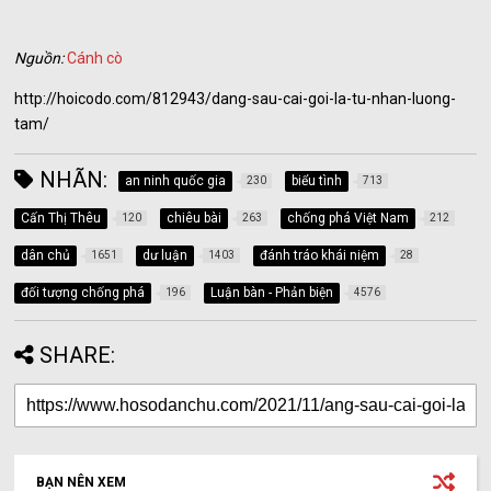
Nguồn:
Cánh cò
http://hoicodo.com/812943/dang-sau-cai-goi-la-tu-nhan-luong-
tam/
NHÃN:
an ninh quốc gia
biểu tình
230
713
Cấn Thị Thêu
chiêu bài
chống phá Việt Nam
120
263
212
dân chủ
dư luận
đánh tráo khái niệm
1651
1403
28
đối tượng chống phá
Luận bàn - Phản biện
196
4576
SHARE:
BẠN NÊN XEM