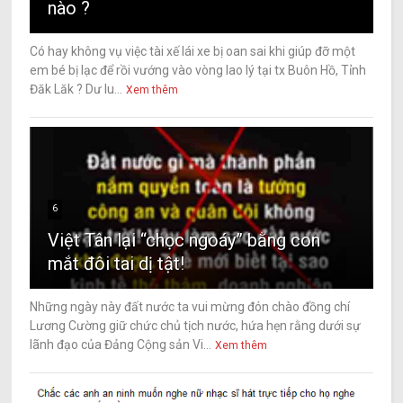
nào ?
Có hay không vụ việc tài xế lái xe bị oan sai khi giúp đỡ một
em bé bị lạc để rồi vướng vào vòng lao lý tại tx Buôn Hồ, Tỉnh
Đăk Lăk ? Dư lu...
Xem thêm
6
Việt Tân lại “chọc ngoáy” bằng con
mắt đôi tai dị tật!
Những ngày này đất nước ta vui mừng đón chào đồng chí
Lương Cường giữ chức chủ tịch nước, hứa hẹn rằng dưới sự
lãnh đạo của Đảng Cộng sản Vi...
Xem thêm