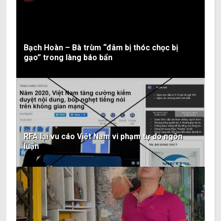
Bạch Hoàn – Bà trùm “đâm bị thóc chọc bị
gạo” trong làng báo bẩn
RFA lại vu cáo Việt Nam vi phạm tự do ngôn
luận