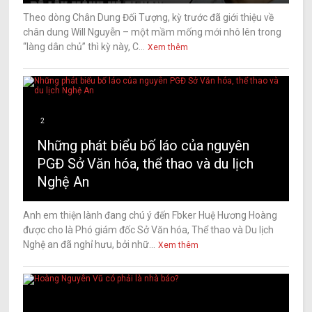
Theo dòng Chân Dung Đối Tượng, kỳ trước đã giới thiệu về
chân dung Will Nguyễn – một mầm mống mới nhô lên trong
“làng dân chủ” thì kỳ này, C...
Xem thêm
2
Những phát biểu bố láo của nguyên
PGĐ Sở Văn hóa, thể thao và du lịch
Nghệ An
Anh em thiện lành đang chú ý đến Fbker Huệ Hương Hoàng
được cho là Phó giám đốc Sở Văn hóa, Thể thao và Du lịch
Nghệ an đã nghỉ hưu, bởi nhữ...
Xem thêm