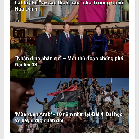
Lật tẩy kế “ve sầu thoát xác” cho Trương Châu
Hữu Danh
“Nhận định nhân sự” – Một thủ đoạn chống phá
Đại hội 13
'Mùa xuân Arab' - 10 năm nhìn lại-Bài 4: Bài học
về xây dựng quân đội