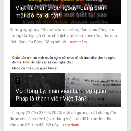
Việt Tân lại “chọc ngoáy” bằng con
mắt đôi tai dị tật!
Những ngày này đất nước ta vui mừng đón chào đồng chí
Lương Cường giữ chức chủ tịch nước, hứa hẹn rằng dưới sự
lãnh đạo của Đảng Cộng sản Vi...
Xem thêm
7
Võ Hồng Ly, nhân viên Lãnh sự quán
Pháp là thành viên Việt Tân?
Từ ngày 21 đến 23/04/2020, một số gương mặt chống đối
được cho là có liên hệ với đảng Việt Tân đã bị mời lên đồn
công an để trao đổi. Số này...
Xem thêm