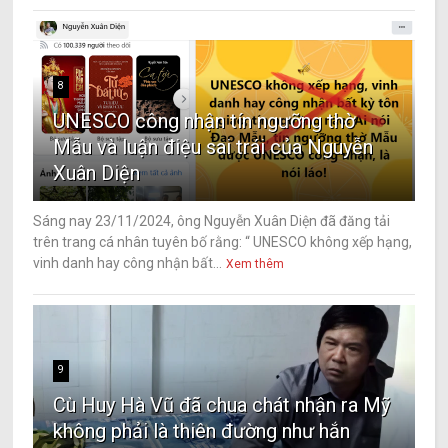
8
UNESCO công nhận tín ngưỡng thờ
Mẫu và luận điệu sai trái của Nguyễn
Xuân Diện
Sáng nay 23/11/2024, ông Nguyễn Xuân Diện đã đăng tải
trên trang cá nhân tuyên bố rằng: “ UNESCO không xếp hạng,
vinh danh hay công nhận bất...
Xem thêm
9
Cù Huy Hà Vũ đã chua chát nhận ra Mỹ
không phải là thiên đường như hắn