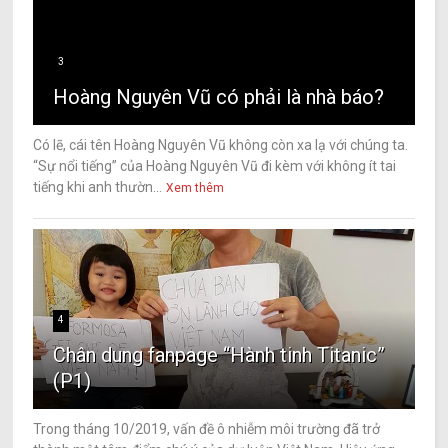
3
Hoàng Nguyên Vũ có phải là nhà báo?
Có lẽ, cái tên Hoàng Nguyên Vũ không còn xa lạ với chúng ta.
“Sự nổi tiếng” của Hoàng Nguyên Vũ đi kèm với không ít tai
tiếng khi anh thườn...
Xem thêm
4
Chân dung fanpage “Hành tinh Titanic”
(P1)
Trong tháng 10/2019, vấn đề ô nhiễm môi trường đã trở