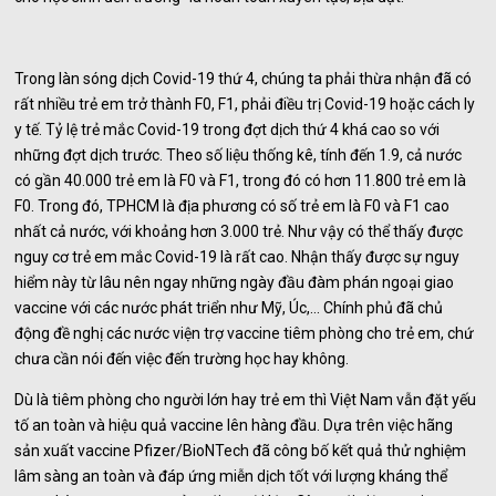
Trong làn sóng dịch Covid-19 thứ 4, chúng ta phải thừa nhận đã có
rất nhiều trẻ em trở thành F0, F1, phải điều trị Covid-19 hoặc cách ly
y tế. Tỷ lệ trẻ mắc Covid-19 trong đợt dịch thứ 4 khá cao so với
những đợt dịch trước. Theo số liệu thống kê, tính đến 1.9, cả nước
có gần 40.000 trẻ em là F0 và F1, trong đó có hơn 11.800 trẻ em là
F0. Trong đó, TPHCM là địa phương có số trẻ em là F0 và F1 cao
nhất cả nước, với khoảng hơn 3.000 trẻ. Như vậy có thể thấy được
nguy cơ trẻ em mắc Covid-19 là rất cao. Nhận thấy được sự nguy
hiểm này từ lâu nên ngay những ngày đầu đàm phán ngoại giao
vaccine với các nước phát triển như Mỹ, Úc,… Chính phủ đã chủ
động đề nghị các nước viện trợ vaccine tiêm phòng cho trẻ em, chứ
chưa cần nói đến việc đến trường học hay không.
Dù là tiêm phòng cho người lớn hay trẻ em thì Việt Nam vẫn đặt yếu
tố an toàn và hiệu quả vaccine lên hàng đầu. Dựa trên việc hãng
sản xuất vaccine Pfizer/BioNTech đã công bố kết quả thử nghiệm
lâm sàng an toàn và đáp ứng miễn dịch tốt với lượng kháng thể