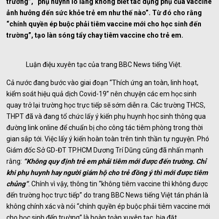
trường”, “phụ huynh lo lắng không biết tác dụng phụ của vaccine
ảnh hưởng đến sức khỏe trẻ em như thế nào”. Từ đó cho rằng
“chính quyền ép buộc phải tiêm vaccine mới cho học sinh đến
trường”, tạo làn sóng tẩy chay tiêm vaccine cho trẻ em.
Luận điệu xuyên tạc của trang BBC News tiếng Việt.
Cả nước đang bước vào giai đoạn “Thích ứng an toàn, linh hoạt,
kiểm soát hiệu quả dịch Covid-19” nên chuyện các em học sinh
quay trở lại trường học trực tiếp sẽ sớm diễn ra. Các trường THCS,
THPT đã và đang tổ chức lấy ý kiến phụ huynh học sinh thông qua
đường link online để chuẩn bị cho công tác tiêm phòng trong thời
gian sắp tới. Việc lấy ý kiến hoàn toàn trên tinh thần tự nguyện. Phó
Giám đốc Sở GD-ĐT TP.HCM Dương Trí Dũng cũng đã nhấn mạnh
rằng:
“Không quy định trẻ em phải tiêm mới được đến trường. Chỉ
khi phụ huynh hay người giám hộ cho trẻ đồng ý thì mới được tiêm
chủng”
. Chính vì vậy, thông tin “không tiêm vaccine thì không được
đến trường học trực tiếp” do trang BBC News tiếng Việt tán phán là
không chính xác và nói “chính quyền ép buộc phải tiêm vaccine mới
cho học sinh đến trường” là hoàn toàn xuyên tạc, bịa đặt.