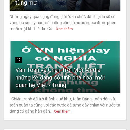
từng mơ
Những ngày qua cộng đồng giới “dân chủ”, đặc biệt là số cờ
vàng ba sọc tỵ nạn, số chống cộng ở nước ngoài được phen
muối mặt khi biết tin Cù...
Xem thêm
10
Văn Toàn và Chân Trời Mới Media
những kẻ đang cố tình phá hoại mối
quan hệ Việt - Trung
Chiến tranh đã trở thành quá khứ, toàn Đảng, toàn dân và
toàn quân ta cùng với các nước đã từng gây chiến với nước ta
đang cố gắng hàn gắn...
Xem thêm