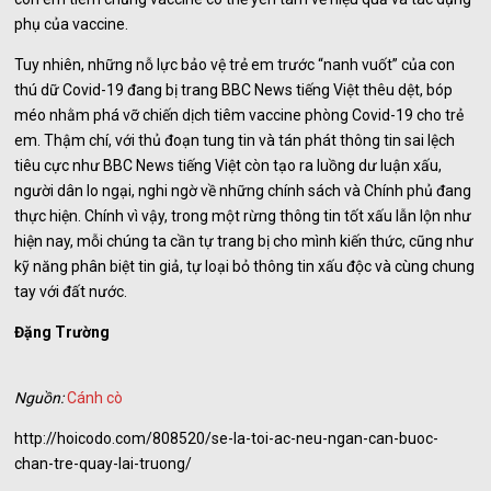
phụ của vaccine.
Tuy nhiên, những nỗ lực bảo vệ trẻ em trước “nanh vuốt” của con
thú dữ Covid-19 đang bị trang BBC News tiếng Việt thêu dệt, bóp
méo nhằm phá vỡ chiến dịch tiêm vaccine phòng Covid-19 cho trẻ
em. Thậm chí, với thủ đoạn tung tin và tán phát thông tin sai lệch
tiêu cực như BBC News tiếng Việt còn tạo ra luồng dư luận xấu,
người dân lo ngại, nghi ngờ về những chính sách và Chính phủ đang
thực hiện. Chính vì vậy, trong một rừng thông tin tốt xấu lẫn lộn như
hiện nay, mỗi chúng ta cần tự trang bị cho mình kiến thức, cũng như
kỹ năng phân biệt tin giả, tự loại bỏ thông tin xấu độc và cùng chung
tay với đất nước.
Đặng Trường
Nguồn:
Cánh cò
http://hoicodo.com/808520/se-la-toi-ac-neu-ngan-can-buoc-
chan-tre-quay-lai-truong/