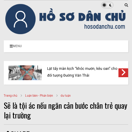
MENU
Lật tẩy màn kịch “khóc mướn, kêu oan” cho
đối tượng Đường Văn Thái
Trang chủ
Luận bàn - Phản biện
dư luận
Sẽ là tội ác nếu ngăn cản bước chân trẻ quay
lại trường