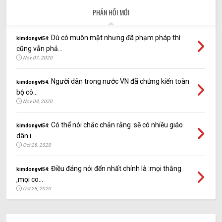
PHẢN HỒI MỚI
Dù có muôn mặt nhưng đã phạm pháp thì
kimdongvt54:
cũng vẫn phả...
Nov 07, 2020
Người dân trong nước VN đã chứng kiến toàn
kimdongvt54:
bộ cô...
Nov 04, 2020
Có thể nói chắc chắn rằng :sẽ có nhiều giáo
kimdongvt54:
dân i...
Oct 28, 2020
Điều đáng nói đến nhất chính là :mọi thằng
kimdongvt54:
,mọi co...
Oct 28, 2020