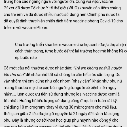
trung hòa cao ngang ngửa với người lớn. Cùng với việc vaccine
Pfizer đã được Tổ chức Y tế thế giới (WHO) khuyến cáo tiêm chủng
cho trẻ em và đã được nhiều nước sử dụng nên Chính phủ nước ta
đã quyết định thực hiện chiến dịch tiêm vaccine phòng Covid-19 cho
trẻ em với vaccine Pfizer.
Chủ trương triển khai tiêm vaccine cho học sinh được thực hiện
cách thận trọng, từng bước để trở lại trường học mà không hề c
ép buộc nào.
Có một câu nói thường được nhắc đến:
“Trẻ em không phải là người
lớn thu nhỏ”
để nhắc nhở tất cả chúng ta cần hết sức cẩn trọng. Do
vậy nhóm trẻ em, cũng như các nhóm “nhạy cảm” khác như phụ nữ
mang thai, bà mẹ cho con bú, người già, người có bệnh nền nguy
hiểm,… luôn được ưu tiên sử dụng những loại vaccine được xem là
tốt nhất. Huống hồ liều lượng sử dụng cũng được tính toán rất kỹ,
chỉ dùng 10 microgram, thay vì dùng 30 microgram cho mỗi liều,
thời gian giữa 2 liều được giữ nguyên là 21 ngày để tránh tác dụng
phụ. Đây là những cơ sở khoa học giúp phụ huynh nào đồng ý cho
con em tiêm chủng vaccine có thể yên tâm về hiệu quả và tác dụng