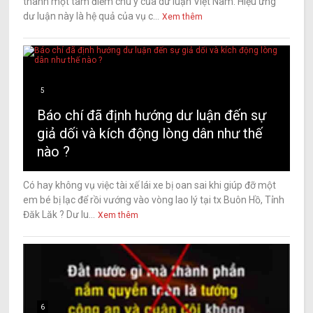
thành một tâm điểm chú ý của dư luận Việt Nam. Hiệu ứng
dư luận này là hệ quả của vụ c...
Xem thêm
5
Báo chí đã định hướng dư luận đến sự
giả dối và kích động lòng dân như thế
nào ?
Có hay không vụ việc tài xế lái xe bị oan sai khi giúp đỡ một
em bé bị lạc để rồi vướng vào vòng lao lý tại tx Buôn Hồ, Tỉnh
Đăk Lăk ? Dư lu...
Xem thêm
6