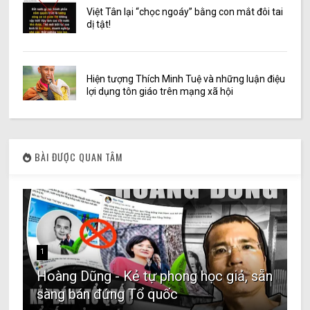
Việt Tân lại “chọc ngoáy” bằng con mắt đôi tai
dị tật!
Hiện tượng Thích Minh Tuệ và những luận điệu
lợi dụng tôn giáo trên mạng xã hội
BÀI ĐƯỢC QUAN TÂM
1
Hoàng Dũng - Kẻ tự phong học giả, sẵn
sàng bán đứng Tổ quốc