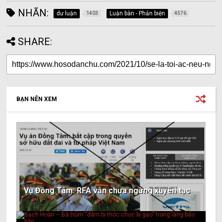
NHÃN:
dư luận
Luận bàn - Phản biện
1403
4576
SHARE:
BẠN NÊN XEM
Vụ Đồng Tâm: RFA vẫn chưa ngừng xuyên tạc