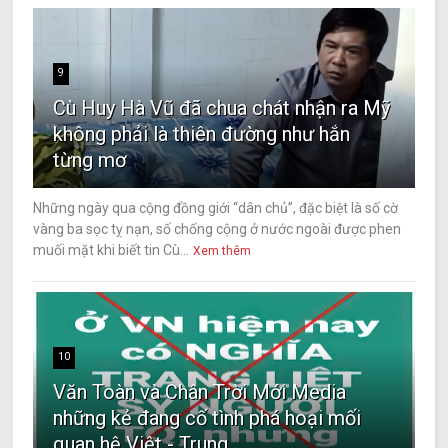
9
Cù Huy Hà Vũ đã chua chát nhận ra Mỹ
không phải là thiên đường như hắn
từng mơ
Những ngày qua cộng đồng giới “dân chủ”, đặc biệt là số cờ
vàng ba sọc tỵ nạn, số chống cộng ở nước ngoài được phen
muối mặt khi biết tin Cù...
Xem thêm
10
Văn Toàn và Chân Trời Mới Media
những kẻ đang cố tình phá hoại mối
quan hệ Việt - Trung