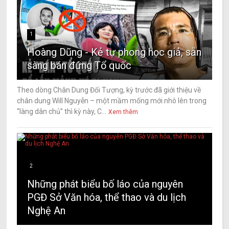
1
Hoàng Dũng - Kẻ tự phong học giả, sẵn
sàng bán đứng Tổ quốc
Theo dòng Chân Dung Đối Tượng, kỳ trước đã giới thiệu về
chân dung Will Nguyễn – một mầm mống mới nhô lên trong
“làng dân chủ” thì kỳ này, C...
Xem thêm
2
Những phát biểu bố láo của nguyên
PGĐ Sở Văn hóa, thể thao và du lịch
Nghệ An