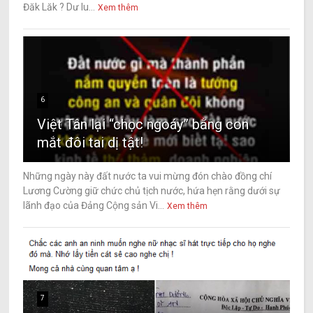
Đăk Lăk ? Dư lu...
Xem thêm
6
Việt Tân lại “chọc ngoáy” bằng con
mắt đôi tai dị tật!
Những ngày này đất nước ta vui mừng đón chào đồng chí
Lương Cường giữ chức chủ tịch nước, hứa hẹn rằng dưới sự
lãnh đạo của Đảng Cộng sản Vi...
Xem thêm
7