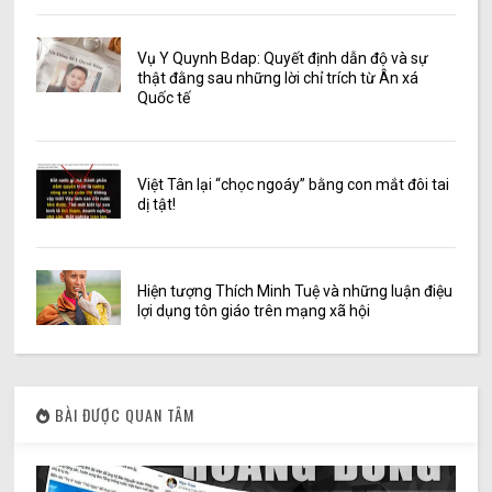
Vụ Y Quynh Bdap: Quyết định dẫn độ và sự
thật đằng sau những lời chỉ trích từ Ân xá
Quốc tế
Việt Tân lại “chọc ngoáy” bằng con mắt đôi tai
dị tật!
Hiện tượng Thích Minh Tuệ và những luận điệu
lợi dụng tôn giáo trên mạng xã hội
BÀI ĐƯỢC QUAN TÂM