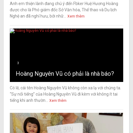
Anh em thiện lành đang chú ý đến Fbker Huệ Hương Hoàng
được cho là Phó giám đốc Sở Văn hóa, Thể thao và Du lịch
Nghệ an đã nghỉ hưu, bởi nhữ...
Xem thêm
3
Hoàng Nguyên Vũ có phải là nhà báo?
Có lẽ, cái tên Hoàng Nguyên Vũ không còn xa lạ với chúng ta.
“Sự nổi tiếng” của Hoàng Nguyên Vũ đi kèm với không ít tai
tiếng khi anh thườn...
Xem thêm