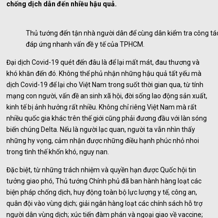
chống dịch dẫn đến nhiều hậu quả.
Thủ tướng đến tận nhà người dân để cùng dân kiểm tra công tá
đáp ứng nhanh vấn đề y tế của TPHCM.
Đại dịch Covid-19 quét đến đâu là để lại mất mát, đau thương và
khó khăn đến đó. Không thể phủ nhận những hậu quả tất yếu mà
dịch Covid-19 để lại cho Việt Nam trong suốt thời gian qua, từ tính
mạng con người, vấn đề an sinh xã hội, đời sống lao động sản xuất,
kinh tế bị ảnh hưởng rất nhiều. Không chỉ riêng Việt Nam mà rất
nhiều quốc gia khác trên thế giới cũng phải đương đầu với làn sóng
biến chúng Delta. Nếu là người lạc quan, người ta vẫn nhìn thấy
những hy vọng, cảm nhận được những điều hạnh phúc nhỏ nhoi
trong tình thế khốn khó, nguy nan.
Đặc biệt, từ những trách nhiệm và quyền hạn được Quốc hội tin
tưởng giao phó, Thủ tướng Chính phủ đã ban hành hàng loạt các
biện pháp chống dịch, huy động toàn bộ lực lượng y tế, công an,
quân đội vào vùng dịch; giải ngân hàng loạt các chính sách hỗ trợ
người dân vùng dịch; xúc tiến đàm phán và ngoại giao về vaccine;