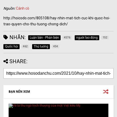
Nguồn:
Cánh cò
http://hoicodo.com/805108/hay-nhin-mat-tich-cuc-khi-quoc-hoi-
trao-quyen-cho-thu-tuong-chong-dich/
NHÃN:
Luận bàn - Phản biện
người lao động
4576
152
Quốc hội
Thủ tướng
462
454
SHARE:
BẠN NÊN XEM