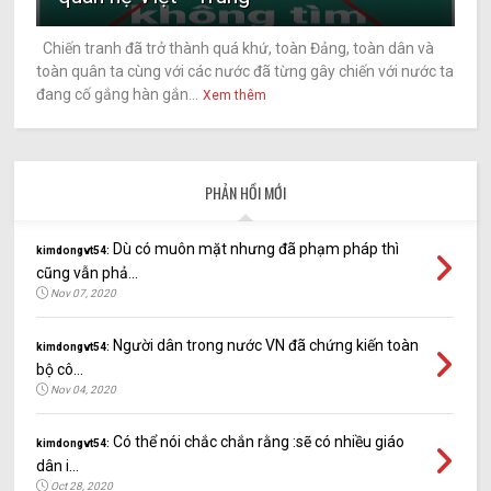
Chiến tranh đã trở thành quá khứ, toàn Đảng, toàn dân và
toàn quân ta cùng với các nước đã từng gây chiến với nước ta
đang cố gắng hàn gắn...
Xem thêm
PHẢN HỒI MỚI
Dù có muôn mặt nhưng đã phạm pháp thì
kimdongvt54:
cũng vẫn phả...
Nov 07, 2020
Người dân trong nước VN đã chứng kiến toàn
kimdongvt54:
bộ cô...
Nov 04, 2020
Có thể nói chắc chắn rằng :sẽ có nhiều giáo
kimdongvt54:
dân i...
Oct 28, 2020