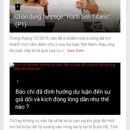
4
Chân dung fanpage “Hành tinh Titanic”
(P1)
Trong tháng 10/2019, vấn đề ô nhiễm môi trường đã trở
thành một tâm điểm chú ý của dư luận Việt Nam. Hiệu ứng
dư luận này là hệ quả của vụ c...
Xem thêm
5
Báo chí đã định hướng dư luận đến sự
giả dối và kích động lòng dân như thế
nào ?
Có hay không vụ việc tài xế lái xe bị oan sai khi giúp đỡ một
em bé bị lạc để rồi vướng vào vòng lao lý tại tx Buôn Hồ, Tỉnh