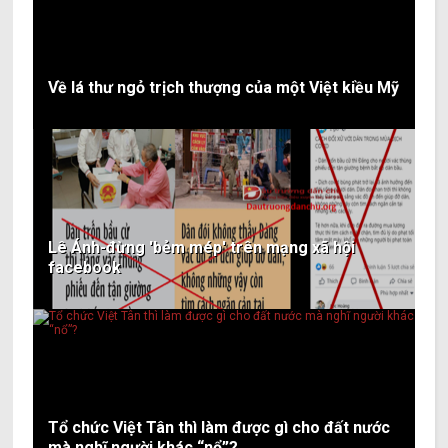
Về lá thư ngỏ trịch thượng của một Việt kiều Mỹ
Lê Ánh-đừng 'bẻm mép' trên mạng xã hội
facebook
Tổ chức Việt Tân thì làm được gì cho đất nước
mà nghĩ người khác “nổ”?