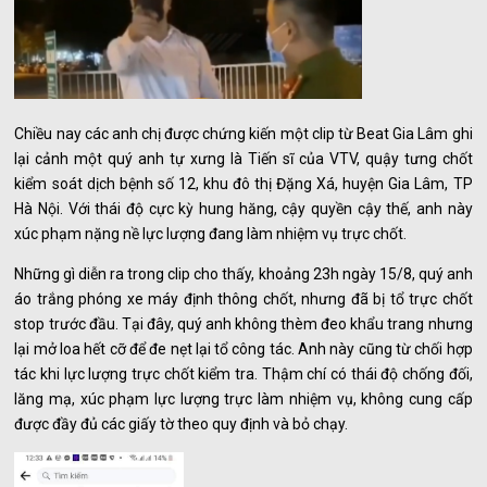
Chiều nay các anh chị được chứng kiến một clip từ Beat Gia Lâm ghi
lại cảnh một quý anh tự xưng là Tiến sĩ của VTV, quậy tưng chốt
kiểm soát dịch bệnh số 12, khu đô thị Đặng Xá, huyện Gia Lâm, TP
Hà Nội. Với thái độ cực kỳ hung hăng, cậy quyền cậy thế, anh này
xúc phạm nặng nề lực lượng đang làm nhiệm vụ trực chốt.
Những gì diễn ra trong clip cho thấy, khoảng 23h ngày 15/8, quý anh
áo trắng phóng xe máy định thông chốt, nhưng đã bị tổ trực chốt
stop trước đầu. Tại đây, quý anh không thèm đeo khẩu trang nhưng
lại mở loa hết cỡ để đe nẹt lại tổ công tác. Anh này cũng từ chối hợp
tác khi lực lượng trực chốt kiểm tra. Thậm chí có thái độ chống đối,
lăng mạ, xúc phạm lực lượng trực làm nhiệm vụ, không cung cấp
được đầy đủ các giấy tờ theo quy định và bỏ chạy.