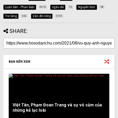
Luận bàn - Phản biện
ngáo đá
Nguyễn Đức
4576
10
38
Tre làng
Vấn đề nóng
565
3144
SHARE:
BẠN NÊN XEM
Việt Tân, Phạm Đoan Trang và sự vô cảm của
những kẻ lạc loài