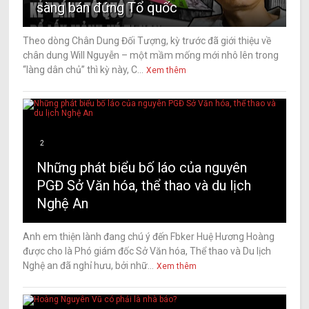
sàng bán đứng Tổ quốc
Theo dòng Chân Dung Đối Tượng, kỳ trước đã giới thiệu về
chân dung Will Nguyễn – một mầm mống mới nhô lên trong
“làng dân chủ” thì kỳ này, C...
Xem thêm
2
Những phát biểu bố láo của nguyên
PGĐ Sở Văn hóa, thể thao và du lịch
Nghệ An
Anh em thiện lành đang chú ý đến Fbker Huệ Hương Hoàng
được cho là Phó giám đốc Sở Văn hóa, Thể thao và Du lịch
Nghệ an đã nghỉ hưu, bởi nhữ...
Xem thêm