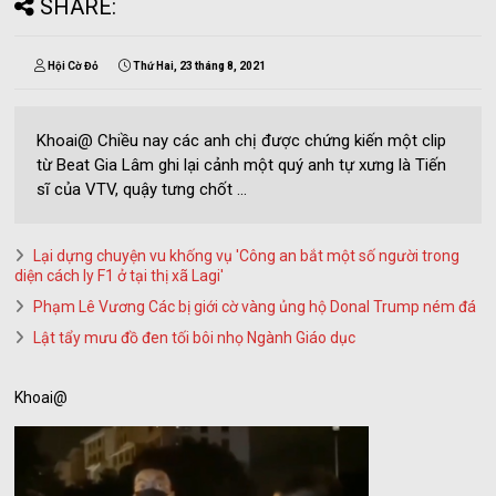
SHARE:
Hội Cờ Đỏ
Thứ Hai, 23 tháng 8, 2021
Khoai@ Chiều nay các anh chị được chứng kiến một clip
từ Beat Gia Lâm ghi lại cảnh một quý anh tự xưng là Tiến
sĩ của VTV, quậy tưng chốt ...
Lại dựng chuyện vu khống vụ 'Công an bắt một số người trong
diện cách ly F1 ở tại thị xã Lagi'
Phạm Lê Vương Các bị giới cờ vàng ủng hộ Donal Trump ném đá
Lật tẩy mưu đồ đen tối bôi nhọ Ngành Giáo dục
Khoai@