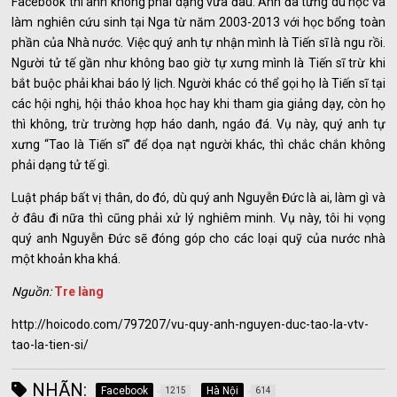
Facebook thì anh không phải dạng vừa đâu. Anh đã từng du học và
làm nghiên cứu sinh tại Nga từ năm 2003-2013 với học bổng toàn
phần của Nhà nước. Việc quý anh tự nhận mình là Tiến sĩ là ngu rồi.
Người tử tế gần như không bao giờ tự xưng mình là Tiến sĩ trừ khi
bắt buộc phải khai báo lý lịch. Người khác có thể gọi họ là Tiến sĩ tại
các hội nghị, hội thảo khoa học hay khi tham gia giảng dạy, còn họ
thì không, trừ trường hợp háo danh, ngáo đá. Vụ này, quý anh tự
xưng “Tao là Tiến sĩ” để dọa nạt người khác, thì chắc chắn không
phải dạng tử tế gì.
Luật pháp bất vị thân, do đó, dù quý anh Nguyễn Đức là ai, làm gì và
ở đâu đi nữa thì cũng phải xử lý nghiêm minh. Vụ này, tôi hi vọng
quý anh Nguyễn Đức sẽ đóng góp cho các loại quỹ của nước nhà
một khoản kha khá.
Nguồn:
Tre làng
http://hoicodo.com/797207/vu-quy-anh-nguyen-duc-tao-la-vtv-
tao-la-tien-si/
NHÃN:
Facebook
Hà Nội
1215
614