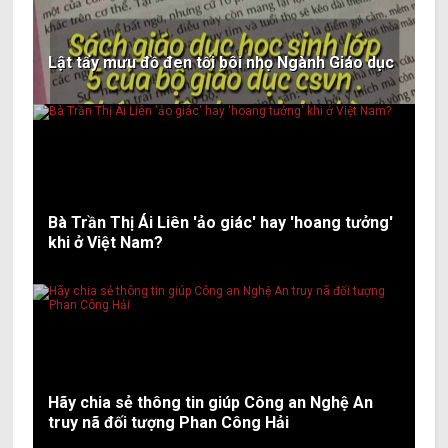
Lật tẩy mưu đồ đen tối bôi nhọ Ngành Giáo dục
Bà Trần Thị Ái Liên 'ảo giác' hay 'hoang tưởng'
khi ở Việt Nam?
Hãy chia sẻ thông tin giúp Công an Nghệ An
truy nã đối tượng Phan Công Hải