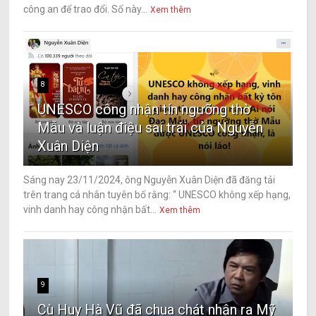
công an để trao đổi. Số này...
Xem thêm
8
UNESCO công nhận tín ngưỡng thờ
Mẫu và luận điệu sai trái của Nguyễn
Xuân Diện
Sáng nay 23/11/2024, ông Nguyễn Xuân Diện đã đăng tải
trên trang cá nhân tuyên bố rằng: “ UNESCO không xếp hạng,
vinh danh hay công nhận bất...
Xem thêm
9
Cù Huy Hà Vũ đã chua chát nhận ra Mỹ