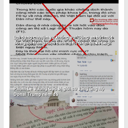
Lại dựng chuyện vu khống vụ 'Công an bắt một
số người trong diện cách ly F1 ở tại thị xã Lagi'
Phạm Lê Vương Các bị giới cờ vàng ủng hộ
Donal Trump ném đá