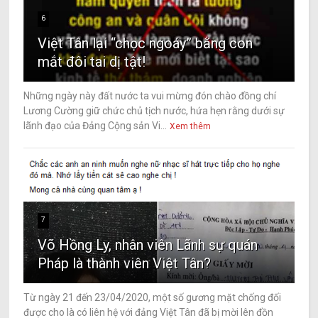
6
Việt Tân lại “chọc ngoáy” bằng con
mắt đôi tai dị tật!
Những ngày này đất nước ta vui mừng đón chào đồng chí
Lương Cường giữ chức chủ tịch nước, hứa hẹn rằng dưới sự
lãnh đạo của Đảng Cộng sản Vi...
Xem thêm
7
Võ Hồng Ly, nhân viên Lãnh sự quán
Pháp là thành viên Việt Tân?
Từ ngày 21 đến 23/04/2020, một số gương mặt chống đối
được cho là có liên hệ với đảng Việt Tân đã bị mời lên đồn