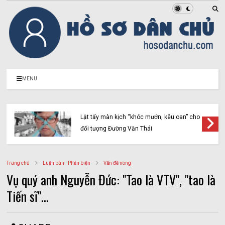
MENU
Lật tẩy màn kịch “khóc mướn, kêu oan” cho
đối tượng Đường Văn Thái
Trang chủ
Luận bàn - Phản biện
Vấn đề nóng
Vụ quý anh Nguyễn Đức: "Tao là VTV", "tao là
Tiến sĩ"...