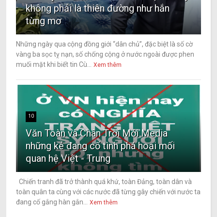
không phải là thiên đường như hắn
từng mơ
Những ngày qua cộng đồng giới “dân chủ”, đặc biệt là số cờ
vàng ba sọc tỵ nạn, số chống cộng ở nước ngoài được phen
muối mặt khi biết tin Cù...
Xem thêm
10
Văn Toàn và Chân Trời Mới Media
những kẻ đang cố tình phá hoại mối
quan hệ Việt - Trung
Chiến tranh đã trở thành quá khứ, toàn Đảng, toàn dân và
toàn quân ta cùng với các nước đã từng gây chiến với nước ta
đang cố gắng hàn gắn...
Xem thêm