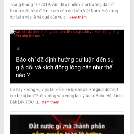
Trong tháng 10/2019, vấn đề ô nhiễm môi trường đã trở
thành một tâm điểm chú ý của dư luận Việt Nam. Hiệu ứng
dư luận này là hệ quả của vụ c...
Xem thêm
5
Báo chí đã định hướng dư luận đến sự
giả dối và kích động lòng dân như thế
nào ?
Có hay không vụ việc tài xế lái xe bị oan sai khi giúp đỡ một
em bé bị lạc để rồi vướng vào vòng lao lý tại tx Buôn Hồ, Tỉnh
Đăk Lăk ? Dư lu...
Xem thêm