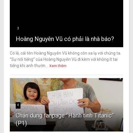
3
Hoàng Nguyên Vũ có phải là nhà báo?
Có lẽ, cái tên Hoàng Nguyên Vũ không còn xa lạ với chúng ta.
“Sự nổi tiếng” của Hoàng Nguyên Vũ đi kèm với không ít tai
tiếng khi anh thườn...
Xem thêm
4
Chân dung fanpage “Hành tinh Titanic”
(P1)