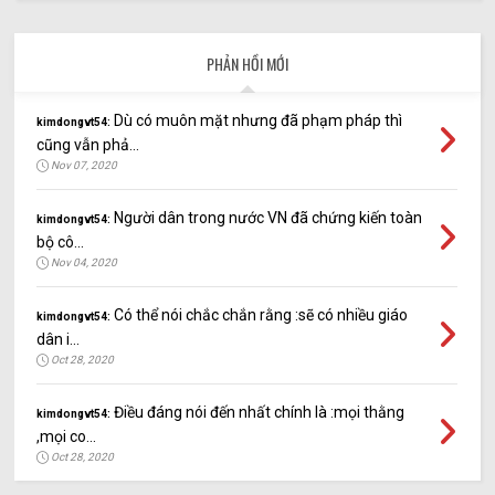
PHẢN HỒI MỚI
Dù có muôn mặt nhưng đã phạm pháp thì
kimdongvt54:
cũng vẫn phả...
Nov 07, 2020
Người dân trong nước VN đã chứng kiến toàn
kimdongvt54:
bộ cô...
Nov 04, 2020
Có thể nói chắc chắn rằng :sẽ có nhiều giáo
kimdongvt54:
dân i...
Oct 28, 2020
Điều đáng nói đến nhất chính là :mọi thằng
kimdongvt54:
,mọi co...
Oct 28, 2020