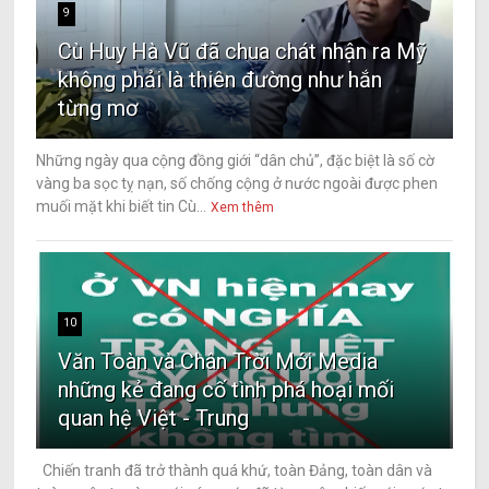
9
Cù Huy Hà Vũ đã chua chát nhận ra Mỹ
không phải là thiên đường như hắn
từng mơ
Những ngày qua cộng đồng giới “dân chủ”, đặc biệt là số cờ
vàng ba sọc tỵ nạn, số chống cộng ở nước ngoài được phen
muối mặt khi biết tin Cù...
Xem thêm
10
Văn Toàn và Chân Trời Mới Media
những kẻ đang cố tình phá hoại mối
quan hệ Việt - Trung
Chiến tranh đã trở thành quá khứ, toàn Đảng, toàn dân và