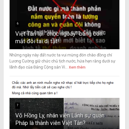
6
Việt Tân lại “chọc ngoáy” bằng con
mắt đôi tai dị tật!
Những ngày này đất nước ta vui mừng đón chào đồng chí
Lương Cường giữ chức chủ tịch nước, hứa hẹn rằng dưới sự
lãnh đạo của Đảng Cộng sản Vi...
Xem thêm
7
Võ Hồng Ly, nhân viên Lãnh sự quán
Pháp là thành viên Việt Tân?