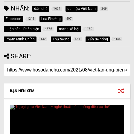
NHÃN:
dân chủ
dân tộc Việt Nam
1651
269
Facebook
Loa Phường
1215
597
Luận bàn - Phản biện
mạng xã hội
4576
1170
Phạm Minh Chính
Thủ tướng
Vấn đề nóng
132
454
3144
SHARE:
BẠN NÊN XEM