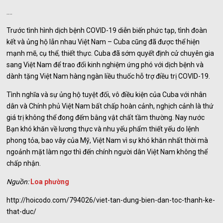
….
Trước tình hình dịch bệnh COVID-19 diễn biến phức tạp, tình đoàn
kết và ủng hộ lẫn nhau Việt Nam – Cuba cũng đã được thể hiện
mạnh mẽ, cụ thể, thiết thực. Cuba đã sớm quyết định cử chuyên gia
sang Việt Nam để trao đổi kinh nghiệm ứng phó với dịch bệnh và
dành tặng Việt Nam hàng ngàn liều thuốc hỗ trợ điều trị COVID-19.
Tình nghĩa và sự ủng hộ tuyệt đối, vô điều kiện của Cuba với nhân
dân và Chính phủ Việt Nam bất chấp hoàn cảnh, nghịch cảnh là thứ
giá trị không thể đong đếm bằng vật chất tầm thường. Nay nước
Bạn khó khăn về lương thực và nhu yếu phẩm thiết yếu do lệnh
phong tỏa, bao vây của Mỹ, Việt Nam vì sự khó khăn nhất thời mà
ngoảnh mặt làm ngơ thì đến chính người dân Việt Nam không thể
chấp nhận.
Nguồn:
Loa phường
http://hoicodo.com/794026/viet-tan-dung-bien-dan-toc-thanh-ke-
that-duc/