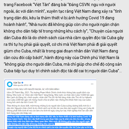
trang Facebook “Việt Tân” đăng bài “Đảng CSVN: ngu với người
ngoài, ác với dân mình”, xuyên tạc rằng Việt Nam đang xảy ra “tình
trạng dân đói, kêu la thảm thiết vì bị ảnh hưởng Covid 19 đang
hoành hành”, “Nhà nước đã không giúp còn cho người ngăn chặn
không cho dân tiếp tế trong những khu cách ly”, “Chuyện của người
dân Cuba đói là do chính sách của nhà cầm quyền độc tài Cuba gây
ra thì tự họ phải giải quyết, cớ chi mà Việt Nam phải đi giải quyết
giùm cho Cuba, nhất là trong giai đoạn nhân dân Việt Nam đang
cần cứu đói cấp bách”, hành động này của Chính phủ Việt Nam là
“không giúp cho người dân Cuba, mà chỉ giúp cho chế độ cộng sản
Cuba tiếp tục duy trì chính sách độc tài để cai trị người dân Cuba”…