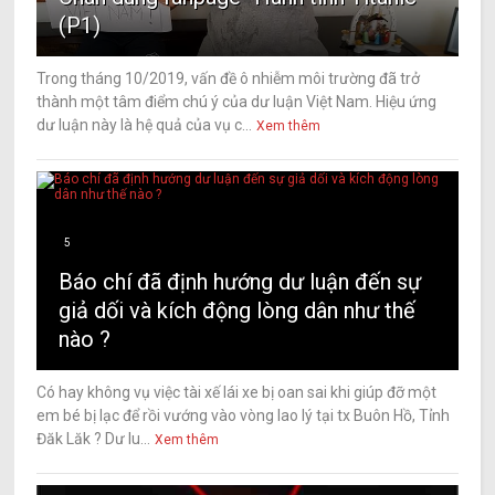
(P1)
Trong tháng 10/2019, vấn đề ô nhiễm môi trường đã trở
thành một tâm điểm chú ý của dư luận Việt Nam. Hiệu ứng
dư luận này là hệ quả của vụ c...
Xem thêm
5
Báo chí đã định hướng dư luận đến sự
giả dối và kích động lòng dân như thế
nào ?
Có hay không vụ việc tài xế lái xe bị oan sai khi giúp đỡ một
em bé bị lạc để rồi vướng vào vòng lao lý tại tx Buôn Hồ, Tỉnh
Đăk Lăk ? Dư lu...
Xem thêm