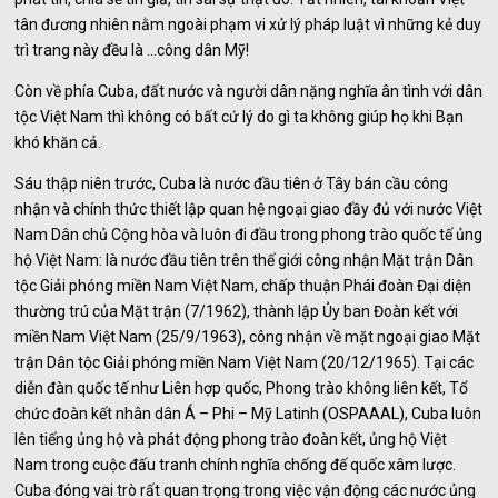
tân đương nhiên nằm ngoài phạm vi xử lý pháp luật vì những kẻ duy
trì trang này đều là …công dân Mỹ!
Còn về phía Cuba, đất nước và người dân nặng nghĩa ân tình với dân
tộc Việt Nam thì không có bất cứ lý do gì ta không giúp họ khi Bạn
khó khăn cả.
Sáu thập niên trước, Cuba là nước đầu tiên ở Tây bán cầu công
nhận và chính thức thiết lập quan hệ ngoại giao đầy đủ với nước Việt
Nam Dân chủ Cộng hòa và luôn đi đầu trong phong trào quốc tế ủng
hộ Việt Nam: là nước đầu tiên trên thế giới công nhận Mặt trận Dân
tộc Giải phóng miền Nam Việt Nam, chấp thuận Phái đoàn Đại diện
thường trú của Mặt trận (7/1962), thành lập Ủy ban Đoàn kết với
miền Nam Việt Nam (25/9/1963), công nhận về mặt ngoại giao Mặt
trận Dân tộc Giải phóng miền Nam Việt Nam (20/12/1965). Tại các
diễn đàn quốc tế như Liên hợp quốc, Phong trào không liên kết, Tổ
chức đoàn kết nhân dân Á – Phi – Mỹ Latinh (OSPAAAL), Cuba luôn
lên tiếng ủng hộ và phát động phong trào đoàn kết, ủng hộ Việt
Nam trong cuộc đấu tranh chính nghĩa chống đế quốc xâm lược.
Cuba đóng vai trò rất quan trọng trong việc vận động các nước ủng