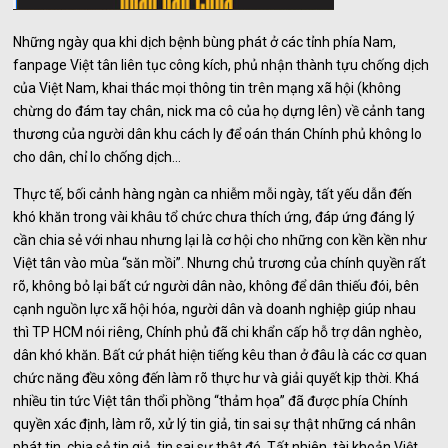
Những ngày qua khi dịch bệnh bùng phát ở các tỉnh phía Nam,
fanpage Việt tân liên tục công kích, phủ nhận thành tựu chống dịch
của Việt Nam, khai thác mọi thông tin trên mạng xã hội (không
chừng do đám tay chân, nick ma cô của họ dựng lên) về cảnh tang
thương của người dân khu cách ly để oán thán Chính phủ không lo
cho dân, chỉ lo chống dịch…
Thực tế, bối cảnh hàng ngàn ca nhiễm mỗi ngày, tất yếu dẫn đến
khó khăn trong vài khâu tổ chức chưa thích ứng, đáp ứng đáng lý
cần chia sẻ với nhau nhưng lại là cơ hội cho những con kền kền như
Việt tân vào mùa “săn mồi”. Nhưng chủ trương của chính quyền rất
rõ, không bỏ lại bất cứ người dân nào, không để dân thiếu đói, bên
cạnh nguồn lực xã hội hóa, người dân và doanh nghiệp giúp nhau
thì TP HCM nói riêng, Chính phủ đã chi khẩn cấp hỗ trợ dân nghèo,
dân khó khăn. Bất cứ phát hiện tiếng kêu than ở đâu là các cơ quan
chức năng đều xông đến làm rõ thực hư và giải quyết kịp thời. Khá
nhiều tin tức Việt tân thổi phồng “thảm họa” đã được phía Chính
quyền xác định, làm rõ, xử lý tin giả, tin sai sự thật những cá nhân
phát tin, chia sẻ tin giả, tin sai sự thật đó. Tất nhiên, tài khoản Việt