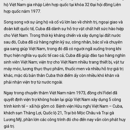
hộ Việt Nam gia nhập Liên hợp quốc tại khóa 32 Đại hội đồng Liên
hợp quốc năm 1977.
Song song với sự ủng hộ và cổ vũ lớn lao về chính trị, ngoại giao và
đoàn kết quốc tế, Cuba đã dành sự hỗ trợ vật chất hết sức hào hiệp
cho Việt Nam. Trong thời kỳ kháng chiến và xây dựng lại đất nước
sau đó, Cuba đã cử hàng nghìn kỹ sư, công nhân, bác sĩ và chuyên
gia sang giúp Việt Nam, trong đó đã có người ngã xuống trong khi
thực hiện nghĩa vụ quốc tế cao cả; Cuba đã giúp đào tạo hàng nghìn
sinh viên Việt Nam; viện trợ cho Việt Nam nhiều trang thiết bị, vật tư
máy móc, lương thực thực phẩm, thuốc men và nhiều hỗ trợ giá trị
khác, mặc dù bản thân Cuba thời điểm ấy còn nhiều khó khăn và
phải nhận viện trợ từ nước ngoài.
Ngay trong chuyến thăm Việt Nam năm 1973, đồng chí Fidel đã
quyết định viện trợ không hoàn lại giúp Việt Nam xây dựng 5 công
trình kinh tế – xã hội gồm có: Bệnh viện Hữu nghị Việt Nam – Cuba,
khách sạn Thắng Lợi, Quốc lộ 21, Trại bò Mộc Châu và Trại gà
Lương Mỹ, phần lớn các công trình đó cho đến nay vẫn còn phát huy
giá trị.