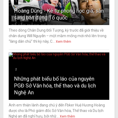
1
Hoàng Dũng - Kẻ tự phong học giả, sẵn
sàng bán đứng Tổ quốc
Theo dòng Chân Dung Đối Tượng, kỳ trước đã giới thiệu về
chân dung Will Nguyễn – một mầm mống mới nhô lên trong
“làng dân chủ” thì kỳ này, C...
Xem thêm
2
Những phát biểu bố láo của nguyên
PGĐ Sở Văn hóa, thể thao và du lịch
Nghệ An
Anh em thiện lành đang chú ý đến Fbker Huệ Hương Hoàng
được cho là Phó giám đốc Sở Văn hóa, Thể thao và Du lịch
Nghệ an đã nghỉ hưu, bởi nhữ...
Xem thêm