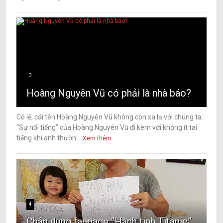
3
Hoàng Nguyên Vũ có phải là nhà báo?
Có lẽ, cái tên Hoàng Nguyên Vũ không còn xa lạ với chúng ta.
“Sự nổi tiếng” của Hoàng Nguyên Vũ đi kèm với không ít tai
tiếng khi anh thườn...
Xem thêm
4
Chân dung fanpage “Hành tinh Titanic”