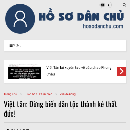
MENU
Vạch trần bản chất của Vàng Chỉnh Mình và
cái gọi là “Liên minh người Mông vì công lý”
(Kỳ 2)
Trang chủ
Luận bàn - Phản biện
Vấn đề nóng
Việt tân: Đừng biến dân tộc thành kẻ thất
đức!