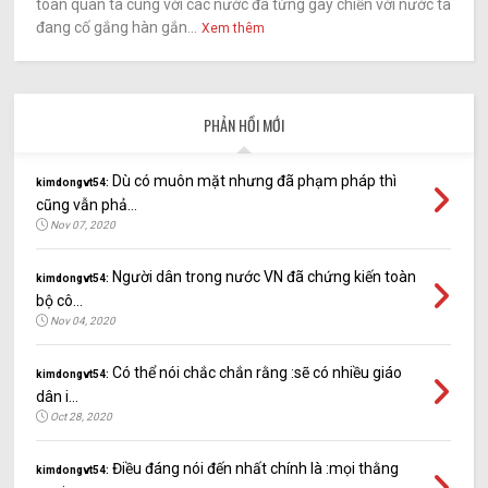
toàn quân ta cùng với các nước đã từng gây chiến với nước ta
đang cố gắng hàn gắn...
Xem thêm
PHẢN HỒI MỚI
Dù có muôn mặt nhưng đã phạm pháp thì
kimdongvt54:
cũng vẫn phả...
Nov 07, 2020
Người dân trong nước VN đã chứng kiến toàn
kimdongvt54:
bộ cô...
Nov 04, 2020
Có thể nói chắc chắn rằng :sẽ có nhiều giáo
kimdongvt54:
dân i...
Oct 28, 2020
Điều đáng nói đến nhất chính là :mọi thằng
kimdongvt54: