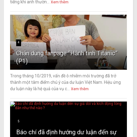
tiếng khi anh thườn...
Xem thêm
4
Chân dung fanpage “Hành tinh Titanic”
(P1)
Trong tháng 10/2019, vấn đề ô nhiễm môi trường đã trở
thành một tâm điểm chú ý của dư luận Việt Nam. Hiệu ứng
dư luận này là hệ quả của vụ c...
Xem thêm
5
Báo chí đã định hướng dư luận đến sự