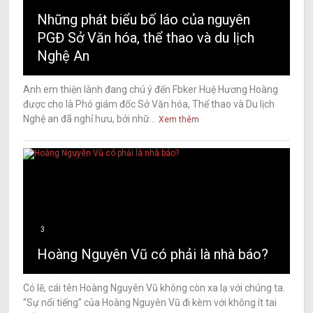
Những phát biểu bố láo của nguyên
PGĐ Sở Văn hóa, thể thao và du lịch
Nghệ An
Anh em thiện lành đang chú ý đến Fbker Huệ Hương Hoàng
được cho là Phó giám đốc Sở Văn hóa, Thể thao và Du lịch
Nghệ an đã nghỉ hưu, bởi nhữ...
Xem thêm
3
Hoàng Nguyên Vũ có phải là nhà báo?
Có lẽ, cái tên Hoàng Nguyên Vũ không còn xa lạ với chúng ta.
“Sự nổi tiếng” của Hoàng Nguyên Vũ đi kèm với không ít tai