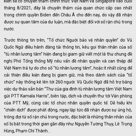
kiến sẽ có chuyến thăm chính thức Việt Nam và Singapore vào cuối
tháng 8/2021, đây là chuyến thăm của quan chức cấp cao nhất
trong chính quyền Biden đến Châu Á cho đến nay, do vậy đã nhận
được sự quan tâm của dư luận, mà đặc biệt đối với số rận chủ trong
nước.
Trước thông tin trên, “Tổ chức Người bảo vệ nhân quyền” do Vũ
Quốc Ngữ điều hành đăng tải thông tin, kêu gọi thân nhân của số
“tù nhân lương tâm” hiện đang bị giam giữ viết một lá thư chung đề
nghị Phó Tổng thống Mỹ nêu vấn đề nhân quyền và can thiệp để
Việt Nam trả tự do cho số “tù nhân lương tâm”, hoặc ít nhất cũng để
cải thiện điều kiện đang bị giam giữ, mà theo dánh sách của “tổ
chức” này thống kê lên tới 260 người. Vũ Quốc Ngữ đã hỗ trợ bằng
việc dự thảo sẵn bản “Thư của gia đình tù nhân lương tâm Việt Nam
gửi PTT Kamala Harris”, biên tập, dịch và chuyển thư tới Văn phòng
của PTT Mỹ, cùng các tổ chức nhân quyền quốc tế. Dễ hiểu khi
“chiến dịch” được phát động, ngay lập tức đã nhận được sự ủng hộ,
trông đợi từ số rận chủ trong nước, đặc biệt là những thân nhân của
số bị bắt trong thời gian gần đây như Nguyễn Tường Thụy, Lê Trọng
Hùng, Phạm Chí Thành…