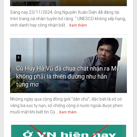
Sáng nay 23/11/2024, ông Nguyễn Xuân Diện đã đăng tải
trên trang cá nhân tuyên bố rằng: “ UNESCO không xếp hạng,
vinh danh hay công nhận bất...
Xem thêm
9
Cù Huy Hà Vũ đã chua chát nhận ra Mỹ
không phải là thiên đường như hắn
từng mơ
Những ngày qua cộng đồng giới “dân chủ”, đặc biệt là số cờ
vàng ba sọc tỵ nạn, số chống cộng ở nước ngoài được phen
muối mặt khi biết tin Cù...
Xem thêm