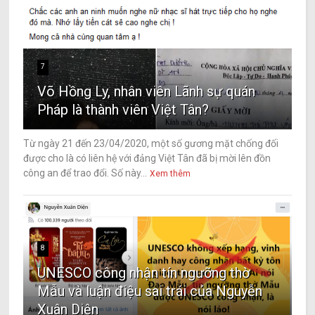
7
Võ Hồng Ly, nhân viên Lãnh sự quán
Pháp là thành viên Việt Tân?
Từ ngày 21 đến 23/04/2020, một số gương mặt chống đối
được cho là có liên hệ với đảng Việt Tân đã bị mời lên đồn
công an để trao đổi. Số này...
Xem thêm
8
UNESCO công nhận tín ngưỡng thờ
Mẫu và luận điệu sai trái của Nguyễn
Xuân Diện