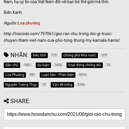
Nam, hạ uy tín của Việt Nam đối với bạn bè thế giới mà thôi.
Biển Xanh
Nguồn:
Loa phường
http://hoicodo.com/797061/gioi-ran-chu-trong-doi-gi-truoc-
chuyen-tham-viet-nam-cua-pho-tong-thong-my-kamala-harris/
NHÃN:
biểu tình
chống phá Nhà nước
713
379
dân chủ
dư luận
hoạt động chống đối
1651
1403
73
Loa Phường
Luận bàn - Phản biện
597
4576
Nguyễn Tường Thụy
Vấn đề nóng
73
3144
SHARE: