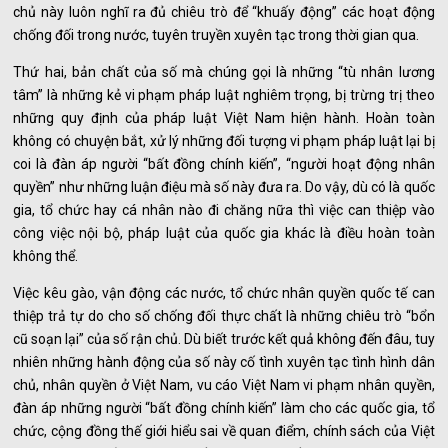
chủ này luôn nghĩ ra đủ chiêu trò để “khuấy động” các hoạt động
chống đối trong nước, tuyên truyền xuyên tạc trong thời gian qua.
Thứ hai, bản chất của số mà chúng gọi là những “tù nhân lương
tâm” là những kẻ vi phạm pháp luật nghiêm trọng, bị trừng trị theo
những quy định của pháp luật Việt Nam hiện hành. Hoàn toàn
không có chuyện bắt, xử lý những đối tượng vi phạm pháp luật lại bị
coi là đàn áp người “bất đồng chính kiến”, “người hoạt động nhân
quyền” như những luận điệu mà số này đưa ra. Do vậy, dù có là quốc
gia, tổ chức hay cá nhân nào đi chăng nữa thì việc can thiệp vào
công việc nội bộ, pháp luật của quốc gia khác là điều hoàn toàn
không thể.
Việc kêu gào, vận động các nước, tổ chức nhân quyền quốc tế can
thiệp trả tự do cho số chống đối thực chất là những chiêu trò “bổn
cũ soạn lại” của số rận chủ. Dù biết trước kết quả không đến đâu, tuy
nhiên những hành động của số này cố tình xuyên tạc tình hình dân
chủ, nhân quyền ở Việt Nam, vu cáo Việt Nam vi phạm nhân quyền,
đàn áp những người “bất đồng chính kiến” làm cho các quốc gia, tổ
chức, cộng đồng thế giới hiểu sai về quan điểm, chính sách của Việt