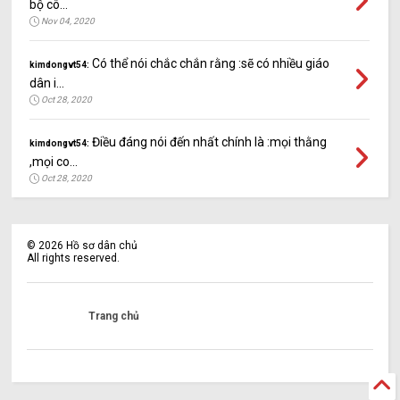
bộ cô...
Nov 04, 2020
Có thể nói chắc chắn rằng :sẽ có nhiều giáo
kimdongvt54:
dân i...
Oct 28, 2020
Điều đáng nói đến nhất chính là :mọi thằng
kimdongvt54:
,mọi co...
Oct 28, 2020
©
2026
Hồ sơ dân chủ
All rights reserved.
Trang chủ