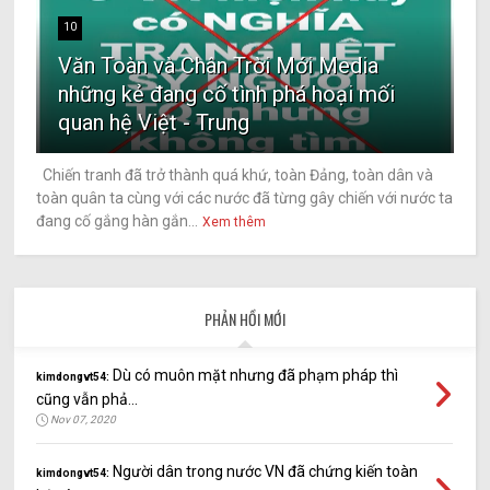
10
Văn Toàn và Chân Trời Mới Media
những kẻ đang cố tình phá hoại mối
quan hệ Việt - Trung
Chiến tranh đã trở thành quá khứ, toàn Đảng, toàn dân và
toàn quân ta cùng với các nước đã từng gây chiến với nước ta
đang cố gắng hàn gắn...
Xem thêm
PHẢN HỒI MỚI
Dù có muôn mặt nhưng đã phạm pháp thì
kimdongvt54:
cũng vẫn phả...
Nov 07, 2020
Người dân trong nước VN đã chứng kiến toàn
kimdongvt54: