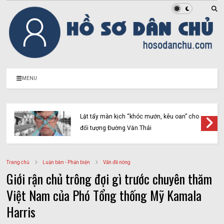
MENU
Lật tẩy màn kịch “khóc mướn, kêu oan” cho
đối tượng Đường Văn Thái
Trang chủ
Luận bàn - Phản biện
Vấn đề nóng
Giới rận chủ trông đợi gì trước chuyên thăm
Việt Nam của Phó Tổng thống Mỹ Kamala
Harris