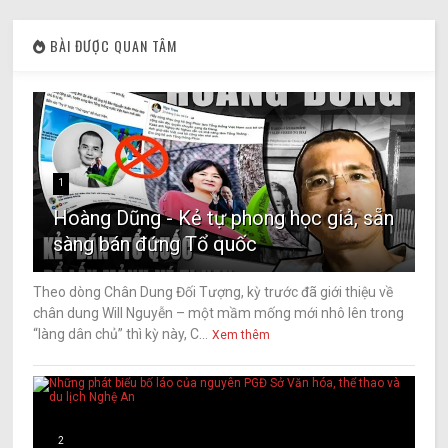
BÀI ĐƯỢC QUAN TÂM
1
Hoàng Dũng - Kẻ tự phong học giả, sẵn
sàng bán đứng Tổ quốc
Theo dòng Chân Dung Đối Tượng, kỳ trước đã giới thiệu về
chân dung Will Nguyễn – một mầm mống mới nhô lên trong
“làng dân chủ” thì kỳ này, C...
Xem thêm
2